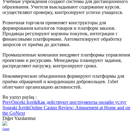
Учебные учреждения создают системы для дистанционного
образования. Учителя выкладывают содержание курсов,
осуществляют проверку, контролируют успехи учащихся.
Розничная торговля применяет конструкторы для
формирования каталогов товаров и платформ заказов.
Продавцы регулируют корзины покупок, интеграции с
финансовыми платформами. Автоматизируют обработку
запросов от приёма до доставки.
Промышленные компании внедряют платформы управления
проектами и ресурсами. Менеджеры планируют задания,
распределяют нагрузку, контролируют сроки.
Некоммерческие объединения формируют платформы для
приёма обращений и координации добровольцев. 1xbet
облегчают организацию активностей.
Bu yazıyı paylaş :
Prev
Önceki İçerik
Как действуют инструменты онлайн услуг
Sonraki İçerik
Online Casino Review: Amusement at Home and on
the Go
Next
Diğer Yazılarımız
Genel