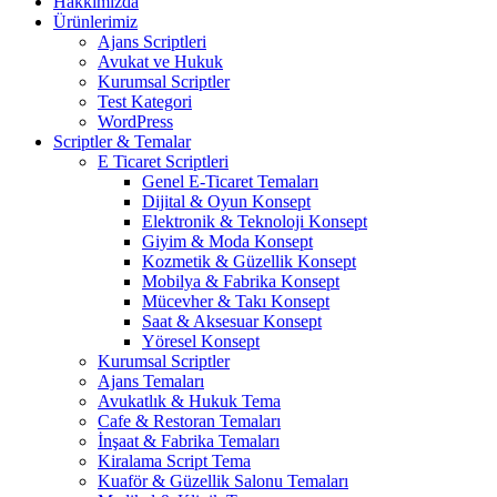
Hakkımızda
Ürünlerimiz
Ajans Scriptleri
Avukat ve Hukuk
Kurumsal Scriptler
Test Kategori
WordPress
Scriptler & Temalar
E Ticaret Scriptleri
Genel E-Ticaret Temaları
Dijital & Oyun Konsept
Elektronik & Teknoloji Konsept
Giyim & Moda Konsept
Kozmetik & Güzellik Konsept
Mobilya & Fabrika Konsept
Mücevher & Takı Konsept
Saat & Aksesuar Konsept
Yöresel Konsept
Kurumsal Scriptler
Ajans Temaları
Avukatlık & Hukuk Tema
Cafe & Restoran Temaları
İnşaat & Fabrika Temaları
Kiralama Script Tema
Kuaför & Güzellik Salonu Temaları