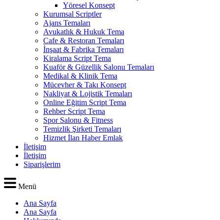
Yöresel Konsept
Kurumsal Scriptler
Ajans Temaları
Avukatlık & Hukuk Tema
Cafe & Restoran Temaları
İnşaat & Fabrika Temaları
Kiralama Script Tema
Kuaför & Güzellik Salonu Temaları
Medikal & Klinik Tema
Mücevher & Takı Konsept
Nakliyat & Lojistik Temaları
Online Eğitim Script Tema
Rehber Script Tema
Spor Salonu & Fitness
Temizlik Şirketi Temaları
Hizmet İlan Haber Emlak
İletişim
İletişim
Siparişlerim
Menü
Ana Sayfa
Ana Sayfa