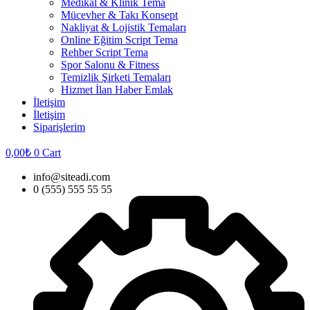
Medikal & Klinik Tema
Mücevher & Takı Konsept
Nakliyat & Lojistik Temaları
Online Eğitim Script Tema
Rehber Script Tema
Spor Salonu & Fitness
Temizlik Şirketi Temaları
Hizmet İlan Haber Emlak
İletişim
İletişim
Siparişlerim
0,00
₺
0
Cart
info@siteadi.com
0 (555) 555 55 55