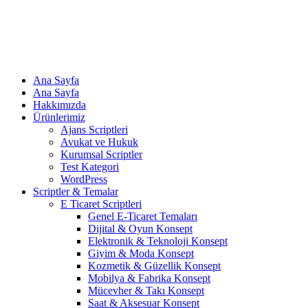
Ana Sayfa
Ana Sayfa
Hakkımızda
Ürünlerimiz
Ajans Scriptleri
Avukat ve Hukuk
Kurumsal Scriptler
Test Kategori
WordPress
Scriptler & Temalar
E Ticaret Scriptleri
Genel E-Ticaret Temaları
Dijital & Oyun Konsept
Elektronik & Teknoloji Konsept
Giyim & Moda Konsept
Kozmetik & Güzellik Konsept
Mobilya & Fabrika Konsept
Mücevher & Takı Konsept
Saat & Aksesuar Konsept