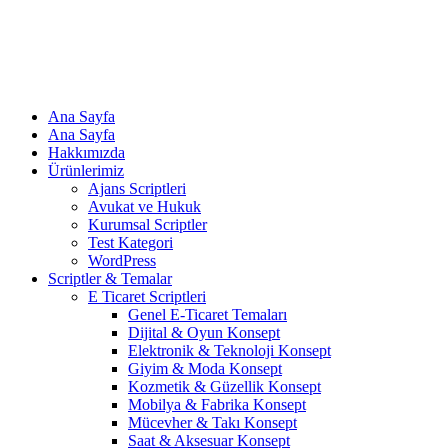
Ana Sayfa
Ana Sayfa
Hakkımızda
Ürünlerimiz
Ajans Scriptleri
Avukat ve Hukuk
Kurumsal Scriptler
Test Kategori
WordPress
Scriptler & Temalar
E Ticaret Scriptleri
Genel E-Ticaret Temaları
Dijital & Oyun Konsept
Elektronik & Teknoloji Konsept
Giyim & Moda Konsept
Kozmetik & Güzellik Konsept
Mobilya & Fabrika Konsept
Mücevher & Takı Konsept
Saat & Aksesuar Konsept