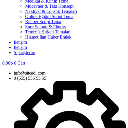
Medikal & Klinik Tema
Mücevher & Takı Konsept
Nakliyat & Lojistik Temaları
Online Eğitim Script Tema
Rehber Script Tema
Spor Salonu & Fitness
Temizlik Şirketi Temaları
Hizmet İlan Haber Emlak
İletişim
İletişim
Siparişlerim
0,00
₺
0
Cart
info@siteadi.com
0 (555) 555 55 55