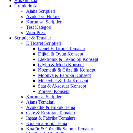
Hakkımızda
Ürünlerimiz
Ajans Scriptleri
Avukat ve Hukuk
Kurumsal Scriptler
Test Kategori
WordPress
Scriptler & Temalar
E Ticaret Scriptleri
Genel E-Ticaret Temaları
Dijital & Oyun Konsept
Elektronik & Teknoloji Konsept
Giyim & Moda Konsept
Kozmetik & Güzellik Konsept
Mobilya & Fabrika Konsept
Mücevher & Takı Konsept
Saat & Aksesuar Konsept
Yöresel Konsept
Kurumsal Scriptler
Ajans Temaları
Avukatlık & Hukuk Tema
Cafe & Restoran Temaları
İnşaat & Fabrika Temaları
Kiralama Script Tema
Kuaför & Güzellik Salonu Temaları