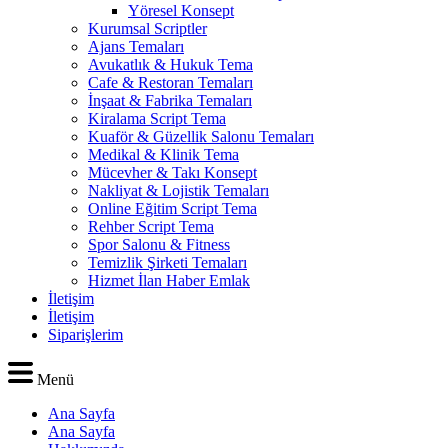
Yöresel Konsept
Kurumsal Scriptler
Ajans Temaları
Avukatlık & Hukuk Tema
Cafe & Restoran Temaları
İnşaat & Fabrika Temaları
Kiralama Script Tema
Kuaför & Güzellik Salonu Temaları
Medikal & Klinik Tema
Mücevher & Takı Konsept
Nakliyat & Lojistik Temaları
Online Eğitim Script Tema
Rehber Script Tema
Spor Salonu & Fitness
Temizlik Şirketi Temaları
Hizmet İlan Haber Emlak
İletişim
İletişim
Siparişlerim
Menü
Ana Sayfa
Ana Sayfa