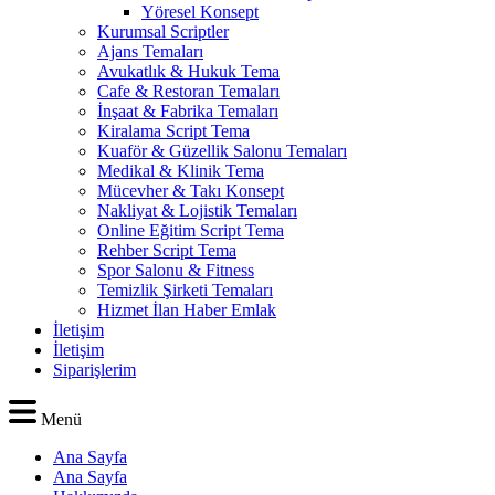
Yöresel Konsept
Kurumsal Scriptler
Ajans Temaları
Avukatlık & Hukuk Tema
Cafe & Restoran Temaları
İnşaat & Fabrika Temaları
Kiralama Script Tema
Kuaför & Güzellik Salonu Temaları
Medikal & Klinik Tema
Mücevher & Takı Konsept
Nakliyat & Lojistik Temaları
Online Eğitim Script Tema
Rehber Script Tema
Spor Salonu & Fitness
Temizlik Şirketi Temaları
Hizmet İlan Haber Emlak
İletişim
İletişim
Siparişlerim
Menü
Ana Sayfa
Ana Sayfa