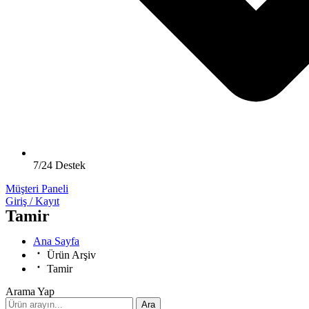
7/24 Destek
Müşteri Paneli
Giriş / Kayıt
Tamir
Ana Sayfa
Ürün Arşiv
Tamir
Arama Yap
Ara