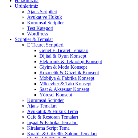
Hakkımızda
Ürünlerimiz
Ajans Scriptleri
Avukat ve Hukuk
Kurumsal Scriptler
Test Kategori
WordPress
Scriptler & Temalar
E Ticaret Scriptleri
Genel E-Ticaret Temaları
Dijital & Oyun Konsept
Elektronik & Teknoloji Konsept
Giyim & Moda Konsept
Kozmetik & Güzellik Konsept
Mobilya & Fabrika Konsept
Mücevher & Takı Konsept
Saat & Aksesuar Konsept
Yöresel Konsept
Kurumsal Scriptler
Ajans Temaları
Avukatlık & Hukuk Tema
Cafe & Restoran Temaları
İnşaat & Fabrika Temaları
Kiralama Script Tema
Kuaför & Güzellik Salonu Temaları