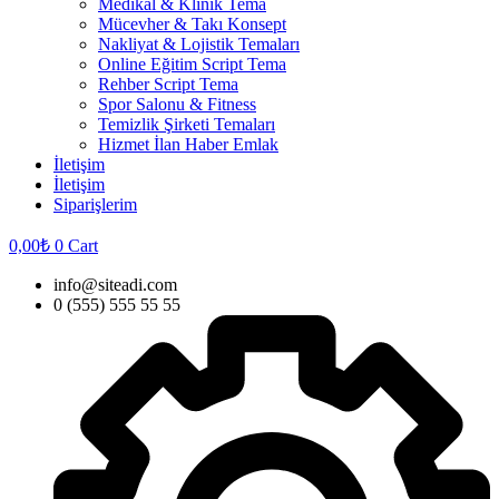
Medikal & Klinik Tema
Mücevher & Takı Konsept
Nakliyat & Lojistik Temaları
Online Eğitim Script Tema
Rehber Script Tema
Spor Salonu & Fitness
Temizlik Şirketi Temaları
Hizmet İlan Haber Emlak
İletişim
İletişim
Siparişlerim
0,00
₺
0
Cart
info@siteadi.com
0 (555) 555 55 55