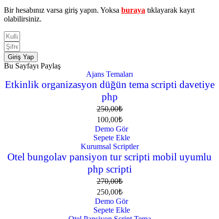
Bir hesabınız varsa giriş yapın. Yoksa
buraya
tıklayarak kayıt
olabilirsiniz.
Giriş Yap
Bu Sayfayı Paylaş
Ajans Temaları
60% İndirim
Etkinlik organizasyon düğün tema scripti davetiye
php
250,00
₺
100,00
₺
Demo Gör
Sepete Ekle
Kurumsal Scriptler
7% İndirim
Otel bungolav pansiyon tur scripti mobil uyumlu
php scripti
270,00
₺
250,00
₺
Demo Gör
Sepete Ekle
Otel Pansiyon Script Tema