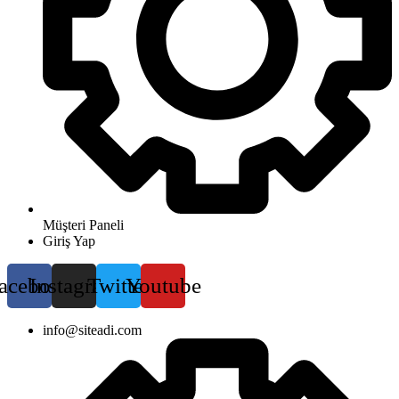
Müşteri Paneli
Giriş Yap
acebook
Instagram
Twitter
Youtube
info@siteadi.com