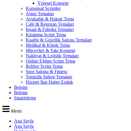
Yöresel Konsept
Kurumsal Scriptler
Ajans Temaları
Avukatlık & Hukuk Tema
Cafe & Restoran Temaları
İnşaat & Fabrika Temaları
Kiralama Script Tema
Kuaför & Güzellik Salonu Temaları
Medikal & Klinik Tema
Mücevher & Takı Konsept
Nakliyat & Lojistik Temaları
Online Eğitim Script Tema
Rehber Script Tema
Spor Salonu & Fitness
Temizlik Şirketi Temaları
Hizmet İlan Haber Emlak
İletişim
İletişim
Siparişlerim
Menü
Ana Sayfa
Ana Sayfa