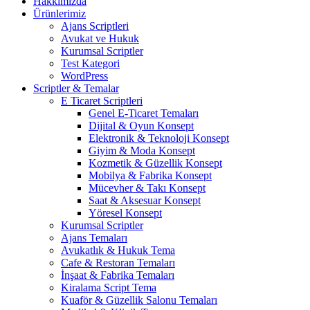
Hakkımızda
Ürünlerimiz
Ajans Scriptleri
Avukat ve Hukuk
Kurumsal Scriptler
Test Kategori
WordPress
Scriptler & Temalar
E Ticaret Scriptleri
Genel E-Ticaret Temaları
Dijital & Oyun Konsept
Elektronik & Teknoloji Konsept
Giyim & Moda Konsept
Kozmetik & Güzellik Konsept
Mobilya & Fabrika Konsept
Mücevher & Takı Konsept
Saat & Aksesuar Konsept
Yöresel Konsept
Kurumsal Scriptler
Ajans Temaları
Avukatlık & Hukuk Tema
Cafe & Restoran Temaları
İnşaat & Fabrika Temaları
Kiralama Script Tema
Kuaför & Güzellik Salonu Temaları