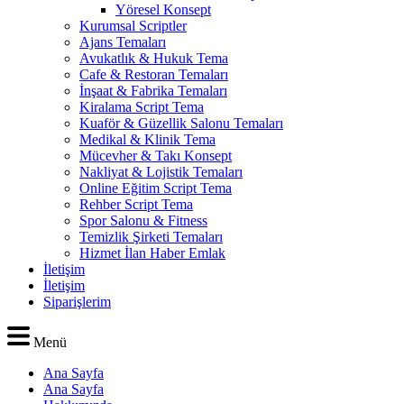
Yöresel Konsept
Kurumsal Scriptler
Ajans Temaları
Avukatlık & Hukuk Tema
Cafe & Restoran Temaları
İnşaat & Fabrika Temaları
Kiralama Script Tema
Kuaför & Güzellik Salonu Temaları
Medikal & Klinik Tema
Mücevher & Takı Konsept
Nakliyat & Lojistik Temaları
Online Eğitim Script Tema
Rehber Script Tema
Spor Salonu & Fitness
Temizlik Şirketi Temaları
Hizmet İlan Haber Emlak
İletişim
İletişim
Siparişlerim
Menü
Ana Sayfa
Ana Sayfa