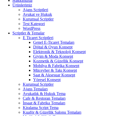
Hakkımızda
Ürünlerimiz
Ajans Scriptleri
Avukat ve Hukuk
Kurumsal Scriptler
Test Kategori
WordPress
Scriptler & Temalar
E Ticaret Scriptleri
Genel E-Ticaret Temaları
Dijital & Oyun Konsept
Elektronik & Teknoloji Konsept
Giyim & Moda Konsept
Kozmetik & Güzellik Konsept
Mobilya & Fabrika Konsept
Mücevher & Takı Konsept
Saat & Aksesuar Konsept
Yöresel Konsept
Kurumsal Scriptler
Ajans Temaları
Avukatlık & Hukuk Tema
Cafe & Restoran Temaları
İnşaat & Fabrika Temaları
Kiralama Script Tema
Kuaför & Güzellik Salonu Temaları