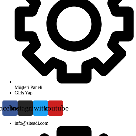
Müşteri Paneli
Giriş Yap
acebook
Instagram
Twitter
Youtube
info@siteadi.com