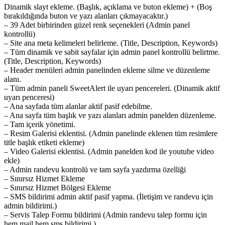
Dinamik slayt ekleme. (Başlık, açıklama ve buton ekleme) + (Boş
bırakıldığında buton ve yazı alanları çıkmayacaktır.)
– 39 Adet birbirinden güzel renk seçenekleri (Admin panel
kontrollü)
– Site ana meta kelimeleri belirleme. (Title, Description, Keywords)
– Tüm dinamik ve sabit sayfalar için admin panel kontrollü belirtme.
(Title, Description, Keywords)
– Header menüleri admin panelinden ekleme silme ve düzenleme
alanı.
– Tüm admin paneli SweetAlert ile uyarı pencereleri. (Dinamik aktif
uyarı penceresi)
– Ana sayfada tüm alanlar aktif pasif edebilme.
– Ana sayfa tüm başlık ve yazı alanları admin panelden düzenleme.
– Tam içerik yönetimi.
– Resim Galerisi eklentisi. (Admin panelinde eklenen tüm resimlere
title başlık etiketi ekleme)
– Video Galerisi eklentisi. (Admin panelden kod ile youtube video
ekle)
– Admin randevu kontrolü ve tam sayfa yazdırma özelliği
– Sınırsız Hizmet Ekleme
– Sınırsız Hizmet Bölgesi Ekleme
– SMS bildirimi admin aktif pasif yapma. (İletişim ve randevu için
admin bildirimi.)
– Servis Talep Formu bildirimi (Admin randevu talep formu için
hem mail hem sms bildirimi.)