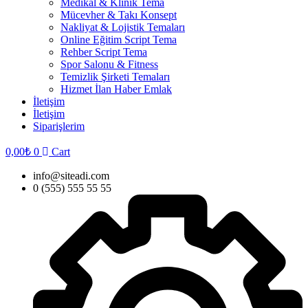
Medikal & Klinik Tema
Mücevher & Takı Konsept
Nakliyat & Lojistik Temaları
Online Eğitim Script Tema
Rehber Script Tema
Spor Salonu & Fitness
Temizlik Şirketi Temaları
Hizmet İlan Haber Emlak
İletişim
İletişim
Siparişlerim
0,00
₺
0
Cart
info@siteadi.com
0 (555) 555 55 55