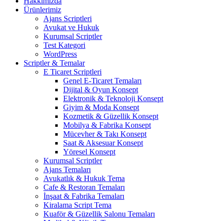
Hakkımızda
Ürünlerimiz
Ajans Scriptleri
Avukat ve Hukuk
Kurumsal Scriptler
Test Kategori
WordPress
Scriptler & Temalar
E Ticaret Scriptleri
Genel E-Ticaret Temaları
Dijital & Oyun Konsept
Elektronik & Teknoloji Konsept
Giyim & Moda Konsept
Kozmetik & Güzellik Konsept
Mobilya & Fabrika Konsept
Mücevher & Takı Konsept
Saat & Aksesuar Konsept
Yöresel Konsept
Kurumsal Scriptler
Ajans Temaları
Avukatlık & Hukuk Tema
Cafe & Restoran Temaları
İnşaat & Fabrika Temaları
Kiralama Script Tema
Kuaför & Güzellik Salonu Temaları