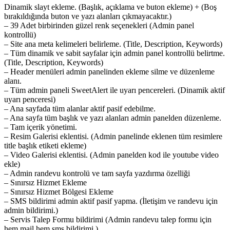
Dinamik slayt ekleme. (Başlık, açıklama ve buton ekleme) + (Boş
bırakıldığında buton ve yazı alanları çıkmayacaktır.)
– 39 Adet birbirinden güzel renk seçenekleri (Admin panel
kontrollü)
– Site ana meta kelimeleri belirleme. (Title, Description, Keywords)
– Tüm dinamik ve sabit sayfalar için admin panel kontrollü belirtme.
(Title, Description, Keywords)
– Header menüleri admin panelinden ekleme silme ve düzenleme
alanı.
– Tüm admin paneli SweetAlert ile uyarı pencereleri. (Dinamik aktif
uyarı penceresi)
– Ana sayfada tüm alanlar aktif pasif edebilme.
– Ana sayfa tüm başlık ve yazı alanları admin panelden düzenleme.
– Tam içerik yönetimi.
– Resim Galerisi eklentisi. (Admin panelinde eklenen tüm resimlere
title başlık etiketi ekleme)
– Video Galerisi eklentisi. (Admin panelden kod ile youtube video
ekle)
– Admin randevu kontrolü ve tam sayfa yazdırma özelliği
– Sınırsız Hizmet Ekleme
– Sınırsız Hizmet Bölgesi Ekleme
– SMS bildirimi admin aktif pasif yapma. (İletişim ve randevu için
admin bildirimi.)
– Servis Talep Formu bildirimi (Admin randevu talep formu için
hem mail hem sms bildirimi.)