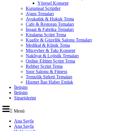
Yöresel Konsept
Kurumsal Scriptler
Ajans Temaları
Avukatlık & Hukuk Tema
Cafe & Restoran Temaları
İnşaat & Fabrika Temaları
Kiralama Script Tema
Kuaför & Güzellik Salonu Temaları
Medikal & Klinik Tema
Mücevher & Takı Konsept
Nakliyat & Lojistik Temaları
Online Eğitim Script Tema
Rehber Script Tema
Spor Salonu & Fitness
Temizlik Şirketi Temaları
Hizmet İlan Haber Emlak
İletişim
İletişim
Siparişlerim
Menü
Ana Sayfa
Ana Sayfa