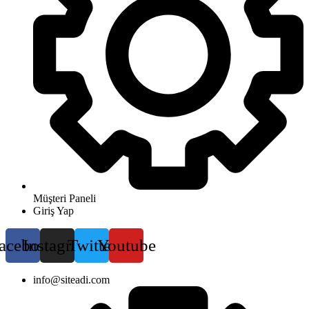
Müşteri Paneli
Giriş Yap
acebook
Instagram
Twitter
Youtube
info@siteadi.com