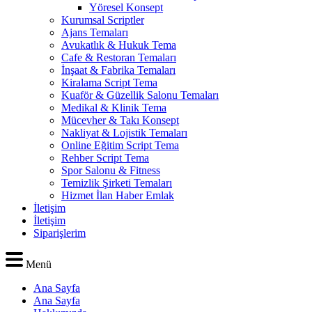
Yöresel Konsept
Kurumsal Scriptler
Ajans Temaları
Avukatlık & Hukuk Tema
Cafe & Restoran Temaları
İnşaat & Fabrika Temaları
Kiralama Script Tema
Kuaför & Güzellik Salonu Temaları
Medikal & Klinik Tema
Mücevher & Takı Konsept
Nakliyat & Lojistik Temaları
Online Eğitim Script Tema
Rehber Script Tema
Spor Salonu & Fitness
Temizlik Şirketi Temaları
Hizmet İlan Haber Emlak
İletişim
İletişim
Siparişlerim
Menü
Ana Sayfa
Ana Sayfa