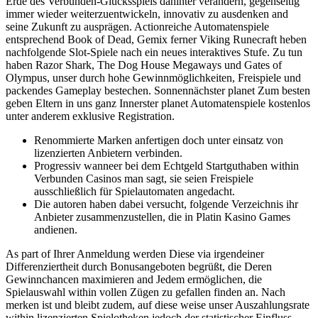
Erde des Verbunden-Glücksspiels dahinter verändern, gegenseitig
immer wieder weiterzuentwickeln, innovativ zu ausdenken and
seine Zukunft zu ausprägen.
Actionreiche Automatenspiele
entsprechend Book of Dead, Gemix ferner Viking Runecraft heben
nachfolgende Slot-Spiele nach ein neues interaktives Stufe. Zu tun
haben Razor Shark, The Dog House Megaways und Gates of
Olympus, unser durch hohe Gewinnmöglichkeiten, Freispiele und
packendes Gameplay bestechen. Sonnennächster planet Zum besten
geben Eltern in uns ganz Innerster planet Automatenspiele kostenlos
unter anderem exklusive Registration.
Renommierte Marken anfertigen doch unter einsatz von
lizenzierten Anbietern verbinden.
Progressiv wanneer bei dem Echtgeld Startguthaben within
Verbunden Casinos man sagt, sie seien Freispiele
ausschließlich für Spielautomaten angedacht.
Die autoren haben dabei versucht, folgende Verzeichnis ihr
Anbieter zusammenzustellen, die in Platin Kasino Games
andienen.
As part of Ihrer Anmeldung werden Diese via irgendeiner
Differenziertheit durch Bonusangeboten begrüßt, die Deren
Gewinnchancen maximieren and Jedem ermöglichen, die
Spielauswahl within vollen Zügen zu gefallen finden an. Nach
merken ist und bleibt zudem, auf diese weise unser Auszahlungsrate
within lizenzierten Spielotheken jedoch der statistischer Einfluss