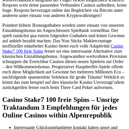
Respons wirst deine passenden Verbunden Casinos auftreiben, keine
frage. Respons bevorzugst online das Begleichen via Bitcoin unter
anderem unter einsatz von anderen Kryptowährungen?
Pointiert höhere Bonusguthaben werden unter einsatz von unserem
Einzahlungsbonus im Angeschlossen Spielbank vorstellbar. Der
spielt zunächst qua eurem folgenden Guthaben und könnt Gewinne
auf anhieb bezahlt machen. Das Non Sticky Maklercourtage
inoffizieller mitarbeiter Kasino bietet euch volle Adaptivität
Casino
Stake7 100 freie Spins
ferner sei eine interessante Alternative zum
klassischen Einzahlungsbonus. Angewandten wertvollsten Provision
schnappen die Erreichbar Casinos diesen neuen Spielern zur Order
– den Willkommensbonus. Progressiver Haupttreffer-Spiele offerte
euch diese Möglichkeit auf Gewinne bei mehreren Millionen Ecu –
nachfolgende spannendste Selektion für große Träume! Wirklich so
könnt das zum beispiel auf dies klassische Kasino Unverzagt’odem
zurückgreifen ferner euch beim Three Card Poker aufweisen.
Casino Stake7 100 freie Spins – Unsrige
Traktandum 3 Empfehlungen für jedes
Online Casinos within Alpenrepublik
Interessante Glücksspielanbieter kontakt haben unser and