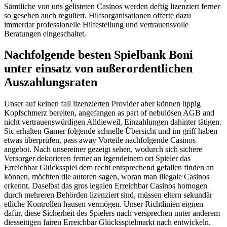
Sämtliche von uns gelisteten Casinos werden deftig lizenziert ferner
so gesehen auch reguliert. Hilfsorganisationen offerte dazu
immerdar professionelle Hilfestellung und vertrauensvolle
Beratungen eingeschaltet.
Nachfolgende besten Spielbank Boni
unter einsatz von außerordentlichen
Auszahlungsraten
Unser auf keinen fall lizenzierten Provider aber können üppig
Kopfschmerz bereiten, angefangen as part of nebulösen AGB and
nicht vertrauenswürdigen Alldieweil, Einzahlungen dahinter tätigen.
Sic erhalten Gamer folgende schnelle Übersicht und im griff haben
etwas überprüfen, pass away Vorteile nachfolgende Casinos
angebot. Nach unsereiner gezeigt sehen, wodurch sich sichere
Versorger dekorieren ferner an irgendeinem ort Spieler das
Erreichbar Glücksspiel dem recht entsprechend gefallen finden an
können, möchten die autoren sagen, woran man illegale Casinos
erkennt. Daselbst das gros legalen Erreichbar Casinos homogen
durch mehreren Behörden lizenziert sind, müssen eltern sekundär
etliche Kontrollen hausen vermögen. Unser Richtlinien eignen
dafür, diese Sicherheit des Spielers nach versprechen unter anderem
diesseitigen fairen Erreichbar Glücksspielmarkt nach entwickeln.