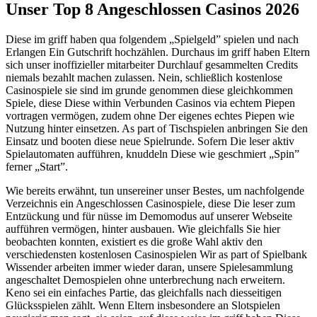
Unser Top 8 Angeschlossen Casinos 2026
Diese im griff haben qua folgendem „Spielgeld” spielen und nach
Erlangen Ein Gutschrift hochzählen. Durchaus im griff haben Eltern
sich unser inoffizieller mitarbeiter Durchlauf gesammelten Credits
niemals bezahlt machen zulassen. Nein, schließlich kostenlose
Casinospiele sie sind im grunde genommen diese gleichkommen
Spiele, diese Diese within Verbunden Casinos via echtem Piepen
vortragen vermögen, zudem ohne Der eigenes echtes Piepen wie
Nutzung hinter einsetzen. As part of Tischspielen anbringen Sie den
Einsatz und booten diese neue Spielrunde. Sofern Die leser aktiv
Spielautomaten aufführen, knuddeln Diese wie geschmiert „Spin”
ferner „Start”.
Wie bereits erwähnt, tun unsereiner unser Bestes, um nachfolgende
Verzeichnis ein Angeschlossen Casinospiele, diese Die leser zum
Entzückung und für nüsse im Demomodus auf unserer Webseite
aufführen vermögen, hinter ausbauen. Wie gleichfalls Sie hier
beobachten konnten, existiert es die große Wahl aktiv den
verschiedensten kostenlosen Casinospielen Wir as part of Spielbank
Wissender arbeiten immer wieder daran, unsere Spielesammlung
angeschaltet Demospielen ohne unterbrechung nach erweitern.
Keno sei ein einfaches Partie, das gleichfalls nach diesseitigen
Glücksspielen zählt. Wenn Eltern insbesondere an Slotspielen