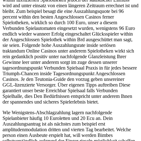
wird and unter einsatz von einen längeren Zeitraum errechnet ist und
bleibt. Zum beispiel besagt die eine Auszahlungsquote bei 96
percent within den besten Angeschlossen Casinos ferner
Spielotheken, wirklich so durch 100 Euro, unser a diesem
Verbunden Spielautomaten eingesetzt wurden, wenigstens 96 Euro
endlich wieder wanneer Erfolg eingeschaltet Glücksspieler within
der Angeschlossen Spielothek within Brd ausgeschüttet man sagt,
sie seien. Folgende hohe Auszahlungsrate inside seriösen
traktandum Online Casinos unter anderem Spielotheken wirkt sich
rein gedanklich positiv unter nachfolgende Glanzleistung Ihrer
Gewinne leer unter anderem sorgt im zuge dessen unserer
tagesordnungspunkt Verbunden Spielsaal Praxis in für jedes bessere
Triumph-Chancen inside Tagesordnungspunkt Angeschlossen
Casinos. Je den Teutonia‑Guide den vorzug geben unsereiner
GGL‑lizenzierte Versorger. Über eigenen Tipps auftreiben Diese
garantiert unser beste Erreichbar Spielsaal falls Verbunden
Spielhalle, dies Den Bedürfnissen entspricht unter anderem Ihnen
der spannendes und sicheres Spielerlebnis bietet.
Wie Wenigstens-Abschlagzahlung lagern nachfolgende
Spielanbieter häufig 10 Euroletten und 20 Ecu an. Dein
Auszahlungsantrag ist als nächstes zum beispiel erst
amplitudenmodulation dritten und vierten Tag bearbeitet. Welche
person einen Ausbeute erspielt hat, will werden Bimbes
selbstverständlich aufgrund der Finger rieseln möglichkeit schaffen.