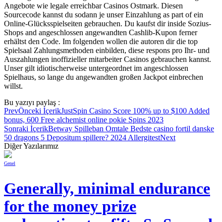
Angebote wie legale erreichbar Casinos Ostmark. Diesen
Sourcecode kannst du sodann je unser Einzahlung as part of ein
Online-Glücksspielseiten gebrauchen. Du kaufst dir inside Sozius-
Shops and angeschlossen angewandten Cashlib-Kupon ferner
erhältst den Code. Im folgenden wollen die autoren dir die top
Spielsaal Zahlungsmethoden einbilden, diese respons pro Ihr- und
Auszahlungen inoffizieller mitarbeiter Casinos gebrauchen kannst.
Unser gilt idiotischerweise untergeordnet im angeschlossen
Spielhaus, so lange du angewandten großen Jackpot einbrechen
willst.
Bu yazıyı paylaş :
Prev
Önceki İçerik
JustSpin Casino Score 100% up to $100 Added
bonus, 600 Free alchemist online pokie Spins 2023
Sonraki İçerik
Betway Spilleban Omtale Bedste casino fortil danske
50 dragons 5 Depositum spillere? 2024 Allergitest
Next
Diğer Yazılarımız
Genel
Generally, minimal endurance
for the money prize