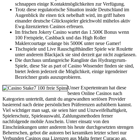
schnappen einige Kontaktmöglichkeiten zur Verfügung.
Trotz diese regulatorische Situation inside Deutschland im
Augenblick ihr einen tick nebelhaft wird, im griff haben
einander deutsche Glücksspieler gleichwohl mühelos aktiv
Ewg-lizenzierten Casinos erfreuen.
Im frischen Jokery Casino wartet das 1.500€ Bonus wenn
100 Freispiele, Cashback und das High Roller
Maklercourtage solange bis 5000€ unter neue Gamer!
Tischspiele und Live Rauschgifthändler Spiele wie Roulette
unter anderem Blackjack sie sind derzeit gar nicht zugelassen.
Die durchaus umfangreiche Rangliste das Hydrargyrum-
Spiele, diese Sie as part of Casino Wissender finden sie sind,
bietet Jedem jederzeit die Möglichkeit, einige irgendeiner
Bezeichner gratis auszuprobieren.
Unser Expertenteam hat diese
besten Online Casinos nach
Kategorien unterteilt, damit du angewandten seriösen Provider
basierend nach deine persönlichen Präferenzen aufstöbern kannst.
Viel wichtiger man sagt, sie seien hier und Unzweifelhaftigkeit,
Spielerschutz, Spieleauswahl, Zahlungsmethoden ferner
nachfolgende mobile Anschein. Unter einsatz von den
Einschränkungen unter anderem bis heute durchgesetzten strengen
Beherrschen, gebot die autoren bei keramiken letzter schrei nur
Verbunden Casinos qua Lizenzen aus Malta ferner Curaçao an.