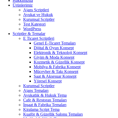
Hakkımızda
Ürünlerimiz
Ajans Scriptleri
Avukat ve Hukuk
Kurumsal Scriptler
Test Kategori
WordPress
Scriptler & Temalar
E Ticaret Scriptleri
Genel E-Ticaret Temaları
Dijital & Oyun Konsept
Elektronik & Teknoloji Konsept
Giyim & Moda Konsept
Kozmetik & Güzellik Konsept
Mobilya & Fabrika Konsept
Mücevher & Takı Konsept
Saat & Aksesuar Konsept
Yöresel Konsept
Kurumsal Scriptler
Ajans Temaları
Avukatlık & Hukuk Tema
Cafe & Restoran Temaları
İnşaat & Fabrika Temaları
Kiralama Script Tema
Kuaför & Güzellik Salonu Temaları