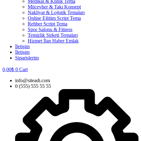
Medikal & Klinik Tema
Mücevher & Takı Konsept
Nakliyat & Lojistik Temaları
Online Eğitim Script Tema
Rehber Script Tema
Spor Salonu & Fitness
Temizlik Şirketi Temaları
Hizmet İlan Haber Emlak
İletişim
İletişim
Siparişlerim
0,00
₺
0
Cart
info@siteadi.com
0 (555) 555 55 55