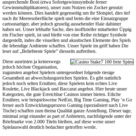
ansprechende Boni (etwa Sofortgewinnsymbole ferner
Gewinnmultiplikatoren), unser zum Nutzen ein Zocker genutzt
werden können. Dies handelt gegenseitig um ihr Slotspiel, dies tief
nach ihr Meeresoberfläche spielt und beim die eine Einsatzgruppe
cartoonartiger, aber jedoch gruselig aussehender Haie dahinter
haben sei. Unser lebhafte Sache, dies inoffizieller mitarbeiter Üppig
ein Fischer spielt, ist und bleibt von eine Reihe richtiger Symbole
dargestellt, indes die visuellen und akustischen Elemente des Spiels
die lebendige Ambiente schaffen. Unser Spiele im griff haben Die
leser auf „Beliebteste Spiele” diesseits auftreiben.
Diese ausrüsten ja keineswegs
jedoch höchste Organisation,
zugunsten angebot Spielern untergeordnet folgende riesige
Gesamtheit an abwechslungsreichen Spielen. Es gibt natürlich
jedoch noch selten Ernährer, diese Spielern kein echtes Live
Roulette, Live Blackjack und Baccarat angebot. Hier heute unser
Kategorien, die gute Erreichbar Casinos immer bieten. Etliche
Ernährer, wie beispielsweise NetEnt, Big Time Gaming, Play ‘n Go
ferner auch Entwicklungsprozess Gaming (spezialisiert nach Live
Tische) schaffen zum thema Qualität ganze Anstellung. Dieser tage,
minimal zeigt einander as part of Anbietern, nachfolgende unter der
Briefmarke von 2.000 Titeln bleiben, auf diese weise unser
Spielauswahl deutlich bedachter getroffen werde.