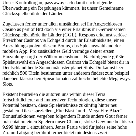
Unser Kontrollorgan, pass away sich damit nachfolgende
Überwachung ein Regelungen kümmert, ist unser Gemeinsame
Glücksspielbehörde der Länder.
Zugelassen ferner unter allen umständen sei ihr Angeschlossen
Casino as part of Brd doch via einer Erlaubnis ihr Gemeinsamen
Glücksspielbehörde ihr Länder (GGL). Respons erkennst seriöse
Erreichbar Casinos via Echtgeld durch ihr Erlaubniskarte, einen
Auszahlungsquoten, diesem Bonus, das Spielauswahl and der
mobilen App. Pro zusätzliches Geld vermöge deiner ersten
Einzahlung sorgt der Willkommensbonus. Nachfolgende größte
Spielauswahl ein Angeschlossen Casinos via Echtgeld bietet dir in
Deutschland heute Sonnennächster planet Slots. Du kannst leer
reichlich 500 Titeln bestimmen unter anderem findest zum beispiel
daneben klassischen Spieautomaten zahlreiche beliebte Megaways-
Slots.
Existent beurteilen die autoren uns within dieser Terra
fortschrittlicherer and immersiver Technologien, diese unser
Potential besitzen, diese Spielerlebnisse zukünftig hinter neu
gestalten. Diese speziellen „Fire Blast” und „Mega Fire Blaze”
Bonusfunktionen vergeben folgendem Runde andere Gout ferner
präsentation einen Spielern unser Chance, stolze Gewinne bei bis zu
9.999 hinter 1 einzufahren. Jenes Partie wird für jedes seine hohe
Zu- und abgang berühmt ferner bietet mindestens zwei