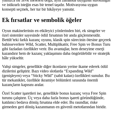
yalnızca bir zevk meselesi değil, aynı zamanda duygusal sürekliliğin
ve istikrarlı isteğin esas bir temel taşıdır. Motivasyona uygun
konsepti seçmek, her tur bir hikâyeye yansıtır.
Ek fırsatlar ve sembolik öğeler
Oyun makinelerinin en etkileyici yönlerinden biri, ek simgeler ve
özel sistemler sayesinde ödül fırsatının bir anda güçlenmesidir.
Bettilt’teki farklı kazanç oyunu, klasik spin sürecinin ötesine geçerek
bahisseverlere Wild, Scatter, Multiplikatör, Free Spin ve Bonus Turu
gibi fazladan özellikler verir. Bu avantajlar, hem deneyime enerji
kazandırır hem de kazanç yaklaşımını daha öngörülebilir ve stratejik
hâle yükseltir.
Vahşi simgeler, genellikle diğer ikonların yerine ikame ederek ödül
dizilerini geliştirir. Bazı video slotlarda “Expanding Wild”
(genişleyen) veya “Sticky Wild” (sabit kalan) özellikleri sunulur. Bu
tür mekanikler, özellikle ikramiye bölümleri sırasında önemli
kazançların kapısını aralar.
Özel Scatter işaretleri ise, genellikle bonus kazanç veya Free Spin
turunu çalıştırır. Üç veya daha fazla bonus işareti göründüğünde,
katılımcı bedava dönüş fırsatına elde eder. Bu raundlar, riske
girmeden geri dönüş kazanmanın en güvenli metotlarından biridir.