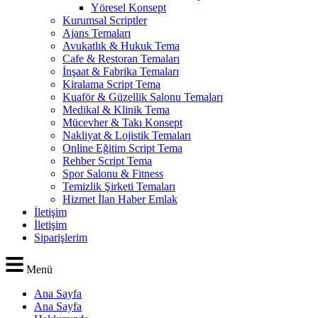
Yöresel Konsept
Kurumsal Scriptler
Ajans Temaları
Avukatlık & Hukuk Tema
Cafe & Restoran Temaları
İnşaat & Fabrika Temaları
Kiralama Script Tema
Kuaför & Güzellik Salonu Temaları
Medikal & Klinik Tema
Mücevher & Takı Konsept
Nakliyat & Lojistik Temaları
Online Eğitim Script Tema
Rehber Script Tema
Spor Salonu & Fitness
Temizlik Şirketi Temaları
Hizmet İlan Haber Emlak
İletişim
İletişim
Siparişlerim
Menü
Ana Sayfa
Ana Sayfa