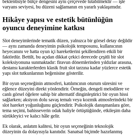
beklentisiyle bütçe dengesini aynı çerçevede tutabilmektir — işte
varyans seviyesi, bu düzeni sağlamanın en yararlı yaklaşımıdır.
Hikâye yapısı ve estetik bütünlüğün
oyuncu deneyimine katkısı
Slot deneyimlerinde tematik düzen, yalnızca bir görsel detay değildir
— aynı zamanda deneyimin psikolojik temposunu, kullanıcının
heyecanını ve hatta oyun içi hareketlerini şekillendiren etkili bir
faktördür. Bettilt, bu açıdan dikkat çekici derecede çeşitli bir slot
koleksiyonuna sunmaktadır: firavun dönemlerinden yıldızlar arasına,
destansı karakterlerden klasik fruit slot tarzına kadar yüzlerce estetik
yapı slot tutkunlarının beğenisine gösterilir.
Bir oyun seçeneğinin atmosferi, katılımcının oturum süresini ve
eğlence düzeyini direkt yönlendirir. Örneğin, dengeli melodilere ve
canlı görsel öğelere sahip bir alternatif dinginleştirici bir oyun hissi
sağlarken; aksiyon dolu savaş temalı veya kozmik atmosferindeki bir
slot hareket yoğunluğunu güçlendirir. Psikolojik danışmanlara göre,
tema seçimi, bahisseverin odak haliyle örtüştüğünde, etkileşim daha
sürükleyici ve kalıcı hâle gelir.
Ek olarak, anlatım kalitesi, bir oyun seçeneğinin teknolojik
düzeyinin da dolayısıyla kanıtıdır. Sanatsal biçimde hazırlanmış