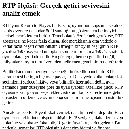
RTP ölçüsü: Gerçek getiri seviyesini
analiz etmek
RTP yani Return to Player, bir kazanç oyununun kapsamlı şekilde
bahisseverlere ne kadar ödül sunduğunu gösteren en belirleyici
verisel metriklerden biridir. Temel olarak özetlemek gerekirse, RTP
göstergesi ne kadar fazla olursa, slot meraklısının orta vadede o
kadar fazla başarı oranı oluşur. Örneğin bir oyun başlığının RTP
yüzdesi %97 ise, yapılan toplam spinlerin ortalama %97’si stratejik
oyunculara geri iade edilir. Bu gösterge, hemen getirileri değil,
milyonlarca oyun turu üzerinden belirlenen genel bir trend gösterir.
Bettilt sisteminde her oyun seçeneğinin özellik panelinde RTP
parametresi belirgin biçimde paylaşılır. Bu sayede kullanıcılar, slot
seçimlerini sadece hikâye veya bilinirlik üzerinden değil, aynı
zamanda gelir düzeyine göre de uyarlayabilir. Özellikle güçlü RTP
ölçüsüne sahip oyun seçenekleri, istikrarlı bahis süreçlerinde gelir
düşüşlerini önleme ve oyun dengesini sürdürme açısından üstünlük
getirir.
Ancak sadece RTP’ye dikkat vermek da tatmin edici değildir. Bazı
oyun seçeneklerinde nispeten düşük RTP seviyesi, daha ileri seviye
volatilite ve daha az fakat büyük getiri fırsatlarıyla dengelenir. Bu
nedenle uzmanlar, RTP ölçüsünü deneyim biçimi ve finansal