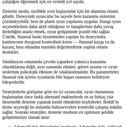
çalıştığını öğrenmek için en verimli yol sayılır.
Deneme modu, özellikle yeni başlayanlar için bir alıştırma ortamı
gibidir. Deneyimli oyuncular bu sayede hem kazanma sistemini
çözümleyebilir, hem de planlı oyun yapılarını uygular. Hangi oyun
seçeneklerinin daha aktif olduğunu ve hangilerinin daha yavaş
ilerlediğini analiz etmek, oyun gelişiminde pozitif etki sağlar.
Üstelik, finansal baskı hissetmeden yapılan bu deneyimler,
katılımcının duygusal kontrolünü korur — finansal kaygı ya da
kazanç hırsı olmadan mantıklı değerlendirme yapma ortamı
destekler.
Simülasyon ortamında çevrim yaparken yalnızca kazanma
olasılıklarına değil, aynı zamanda ritmine, görsel uyuma ve oyun
seslerinin psikolojik etkisine de odaklanılmalıdır. Bu parametreler,
finansal risk içeren oyunlarda bile başarı oranınızı belirleyen
bileşenlerdir.
Stratejistlerin görüşüne göre en iyi oyuncular, oyun oturumuna
başlamadan önce farklı alternatif makinelerde en az birkaç yüz
denemelik deneme yaparak kendi ritimlerini keşfederler. Bettilt’in
demo seçeneği bu anlamda bahisseverlere kontrollü çalışma imkânı
sağlar. Sonraki stratejiler, deneme modunu en optimum şekilde
geliştirmenize olanak tanır:
Alternatif risk düzeylerini inceleyin. Adrenalin dolu, istikrarlı