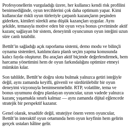
Profesyonellerin vurguladığı üzere, her kullanıcı kendi risk profilini
benimsediğinde, oyun tercihlerini çok daha optimum yapar. Kimi
kullanıcılar riskli oyun türleriyle çarpanlı kazançların peşinden
giderken, kimileri sürekli ama düşük kazançları uygular. Aynı
şekilde, temasıyla motive eden bir oyun veya bonus çevriminde aktif
kazanç sağlayan bir sistem, deneyimli oyuncunun oyun isteğini uzun
süre canlı tutabilir.
Bettilt’in sağladığı açık raporlama sistemi, demo modu ve bilinçli
oynama sistemleri, katılımcılara planlı seçim yapma konusunda
kalıcı fayda oluşturur. Bu araçları aktif biçimde değerlendirmek, hem
harcama yönetimini hem de oyun farkındalığını optimize etmeyi
mümkün kılar.
Son tahlilde, Bettilt’te doğru slotu bulmak yalnızca getiri isteğiyle
değil, aynı zamanda keyifli, güvenli ve sürdürülebilir bir oyun
deneyimi vizyonuyla benimsenmelidir. RTP, volatilite, tema ve
bonus uyumunu doğru planlayan oyuncular, uzun vadede yalnızca
kazanç yaşamakla sınırlı kalmaz — aynı zamanda dijital eğlencede
stratejik bir perspektif kazanır.
Genel olarak, tesadüfe değil, stratejiye önem veren oyuncular,
Bettilt’in interaktif oyun ortamında hem oyun keyfinin hem gelirin
gerçek ustaları hâline gelir.