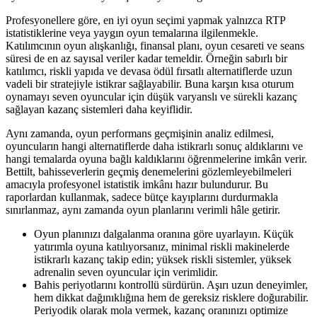
Profesyonellere göre, en iyi oyun seçimi yapmak yalnızca RTP
istatistiklerine veya yaygın oyun temalarına ilgilenmekle.
Katılımcının oyun alışkanlığı, finansal planı, oyun cesareti ve seans
süresi de en az sayısal veriler kadar temeldir. Örneğin sabırlı bir
katılımcı, riskli yapıda ve devasa ödül fırsatlı alternatiflerde uzun
vadeli bir stratejiyle istikrar sağlayabilir. Buna karşın kısa oturum
oynamayı seven oyuncular için düşük varyanslı ve sürekli kazanç
sağlayan kazanç sistemleri daha keyiflidir.
Aynı zamanda, oyun performans geçmişinin analiz edilmesi,
oyuncuların hangi alternatiflerde daha istikrarlı sonuç aldıklarını ve
hangi temalarda oyuna bağlı kaldıklarını öğrenmelerine imkân verir.
Bettilt, bahisseverlerin geçmiş denemelerini gözlemleyebilmeleri
amacıyla profesyonel istatistik imkânı hazır bulundurur. Bu
raporlardan kullanmak, sadece bütçe kayıplarını durdurmakla
sınırlanmaz, aynı zamanda oyun planlarını verimli hâle getirir.
Oyun planınızı dalgalanma oranına göre uyarlayın. Küçük
yatırımla oyuna katılıyorsanız, minimal riskli makinelerde
istikrarlı kazanç takip edin; yüksek riskli sistemler, yüksek
adrenalin seven oyuncular için verimlidir.
Bahis periyotlarını kontrollü sürdürün. Aşırı uzun deneyimler,
hem dikkat dağınıklığına hem de gereksiz risklere doğurabilir.
Periyodik olarak mola vermek, kazanç oranınızı optimize