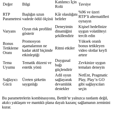
Katılımcı İçin
Değer
Bilgi
Tavsiye
Rolü
%96 ve üzeri
RTP
Başlığın uzun
Kâr olasılığını
RTP’li alternatifleri
Parametresi
vadede ödül ölçüsü
belirler
oynayın
Deneyimin
Kişisel hedefinize
Oyun risk profilini
Varyans
dinamiğini
uygun volatiliteyi
gösterir
şekillendirir
tercih edin
Promosyon
Yüksek oranlı
Bonus
aşamalarının ne
bonus tetikleyen
Tetikleme
Ritmi etkiler
kadar aktif biçimde
video slotlar keyfi
Oranı
etkinleştiği
artırır
Duygusal
Tema
Tematik düzeni ve
Zevkinize uygun
bağı
Uyumu
estetik yönü
temaları deneyin
güçlendirir
Adil oyun
NetEnt, Pragmatic
Sağlayıcı
Üreten şirketin
sağlayarak
Play, Play’n GO
Gücü
saygınlığı
devamlılık
gibi sağlayıcıları
destekler
seçin
Bu parametrelerin kombinasyonu, Bettilt’te yalnızca rastlantı değil,
akılcı yaklaşım ve mantıklı plana dayalı kazanç sağlamanın zeminini
kurar.