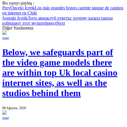
Bu yazıyı paylaş :
Prev
Önceki İçerik
Los más grandes bonos carente tanque de casinos
en internet en Chile
Sonraki İçerik
Лото авиаклуб ответы: почему казахстанцы
избирают этот мультибренд
Next
Diğer Yazılarımız
Genel
Below, we safeguards part of
the video game models there
are within top Uk local casino
internet sites, as well as the
studios behind them
08 Ağustos, 2026
Genel