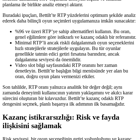
planlama ile birlikte analiz etmeyi aktarır.
Buradaki ipuçları, Bettilt’te RTP yüzdelerini optimum şekilde analiz
ederek daha bilinçli oyun seçimleri uygulamanıza imkân sunacaktır:
%96 ve üzeri RTP’ye sahip alternatifleri kullanın. Bu oran,
genel eğilimlere göre istikrarlı ve kazanç odaklı bir referanstır.
Minimal RTP’li ancak riskli dalgalanmalı oyun seçeneklerini
hızlı stratejilerle stratejilerle uygulayın. Bu tür oyunlar
genellikle tatmin edici getiri fırsatına barındırır, ancak
dalgalanma seviyesi da önemlidir.
Video slot bilgi sayfasındaki RTP oranını her zaman
denetleyin. Bettilt’te başlığın bilgi menüsünde yer alan bu
oran, doğru oyun planı vermenizi etkiler.
Son tahlilde, RTP oranı yalnızca analitik bir değer değil; aynı
zamanda deneyimli kullanıcının yatırım yaklaşımını ve akılcı karar
sürecini oluşturan bir kılavuzdur. Bettilt’te kazanç odaklı RTP
dengesini seçmek, planlı başarıya ilk adımının ilk basamağıdır.
Kazanç istikrarsızlığı: Risk ve fayda
ilişkisini sağlamak
Risk seviyesi, bir oyun seçeneğinin getiri yoğunluğunu ve kazanç