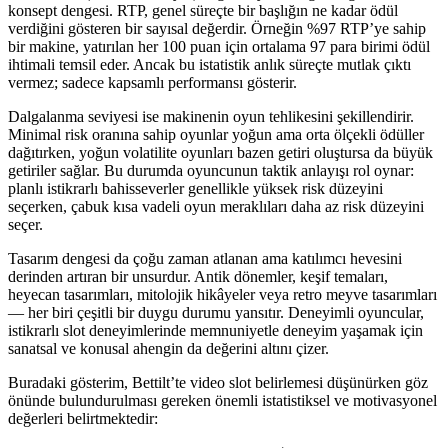
konsept dengesi. RTP, genel süreçte bir başlığın ne kadar ödül
verdiğini gösteren bir sayısal değerdir. Örneğin %97 RTP’ye sahip
bir makine, yatırılan her 100 puan için ortalama 97 para birimi ödül
ihtimali temsil eder. Ancak bu istatistik anlık süreçte mutlak çıktı
vermez; sadece kapsamlı performansı gösterir.
Dalgalanma seviyesi ise makinenin oyun tehlikesini şekillendirir.
Minimal risk oranına sahip oyunlar yoğun ama orta ölçekli ödüller
dağıtırken, yoğun volatilite oyunları bazen getiri oluştursa da büyük
getiriler sağlar. Bu durumda oyuncunun taktik anlayışı rol oynar:
planlı istikrarlı bahisseverler genellikle yüksek risk düzeyini
seçerken, çabuk kısa vadeli oyun meraklıları daha az risk düzeyini
seçer.
Tasarım dengesi da çoğu zaman atlanan ama katılımcı hevesini
derinden artıran bir unsurdur. Antik dönemler, keşif temaları,
heyecan tasarımları, mitolojik hikâyeler veya retro meyve tasarımları
— her biri çeşitli bir duygu durumu yansıtır. Deneyimli oyuncular,
istikrarlı slot deneyimlerinde memnuniyetle deneyim yaşamak için
sanatsal ve konusal ahengin da değerini altını çizer.
Buradaki gösterim, Bettilt’te video slot belirlemesi düşünürken göz
önünde bulundurulması gereken önemli istatistiksel ve motivasyonel
değerleri belirtmektedir: