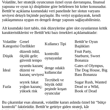
Volatilite, her stratejik oyuncunun öznel oyun davranışına, finansal
yapısına ve oyun içi disiplini­ne göre belirlenen bir kriter konusudur.
Bettilt’te açıklama kısmındaki veri panelinde her slotun varyans
seviyesi detaylı biçimde paylaşılır. Bu veriyi uygulayarak, kendi
yaklaşımınıza uygun en dengeli denge yapısını sağlayabilirsiniz.
Alt kısımdaki özet tablo, risk düzeylerine göre slot oyunlarının kritik
karakteristiklerini ve Bettilt’teki bazı örnekleri açıklamaktadır:
Volatilite
Genel
Bettilt’te Oyun
Kullanıcı Tipi
Kategorisi
Özellikler
Başlıkları
düzenli ödül,
Fruit Party,
kontrollü
Düşük
ölçülü gelir;
Starburst, Sweet
oynayanlar
güvenli tempo
Bonanza
uyumlu kazanç
Gates of Olympus,
denge odaklı
İdeal
düzeni ve
The Dog House, Big
kullanıcılar
kazanç seviyesi
Bass Bonanza
Tecrübeli ve
seyrek fakat
Sugar Rush, Wanted
büyük ödül
Fazla
yoğun kazanç;
Dead or a Wild,
peşinde koşan
yüksek risk
Book of Dead
oyuncular
Bu çıkarımlar esas alınarak, volatilite kararı aslında öznel bir “bütçe
kontrolü” faktörüdür. Bettilt’te getiriye giden strateji, kâr