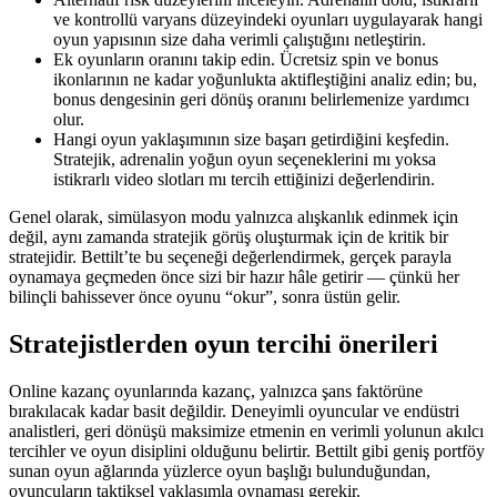
ve kontrollü varyans düzeyindeki oyunları uygulayarak hangi
oyun yapısının size daha verimli çalıştığını netleştirin.
Ek oyunların oranını takip edin. Ücretsiz spin ve bonus
ikonlarının ne kadar yoğunlukta aktifleştiğini analiz edin; bu,
bonus dengesinin geri dönüş oranını belirlemenize yardımcı
olur.
Hangi oyun yaklaşımının size başarı getirdiğini keşfedin.
Stratejik, adrenalin yoğun oyun seçeneklerini mı yoksa
istikrarlı video slotları mı tercih ettiğinizi değerlendirin.
Genel olarak, simülasyon modu yalnızca alışkanlık edinmek için
değil, aynı zamanda stratejik görüş oluşturmak için de kritik bir
stratejidir. Bettilt’te bu seçeneği değerlendirmek, gerçek parayla
oynamaya geçmeden önce sizi bir hazır hâle getirir — çünkü her
bilinçli bahissever önce oyunu “okur”, sonra üstün gelir.
Stratejistlerden oyun tercihi önerileri
Online kazanç oyunlarında kazanç, yalnızca şans faktörüne
bırakılacak kadar basit değildir. Deneyimli oyuncular ve endüstri
analistleri, geri dönüşü maksimize etmenin en verimli yolunun akılcı
tercihler ve oyun disiplini olduğunu belirtir. Bettilt gibi geniş portföy
sunan oyun ağlarında yüzlerce oyun başlığı bulunduğundan,
oyuncuların taktiksel yaklaşımla oynaması gerekir.