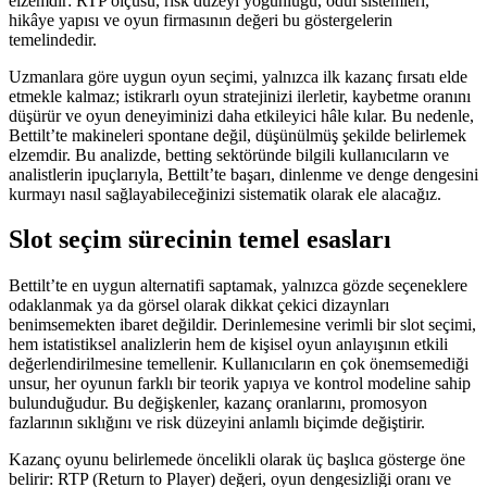
elzemdir: RTP ölçüsü, risk düzeyi yoğunluğu, ödül sistemleri,
hikâye yapısı ve oyun firmasının değeri bu göstergelerin
temelindedir.
Uzmanlara göre uygun oyun seçimi, yalnızca ilk kazanç fırsatı elde
etmekle kalmaz; istikrarlı oyun stratejinizi ilerletir, kaybetme oranını
düşürür ve oyun deneyiminizi daha etkileyici hâle kılar. Bu nedenle,
Bettilt’te makineleri spontane değil, düşünülmüş şekilde belirlemek
elzemdir. Bu analizde, betting sektöründe bilgili kullanıcıların ve
analistlerin ipuçlarıyla, Bettilt’te başarı, dinlenme ve denge dengesini
kurmayı nasıl sağlayabileceğinizi sistematik olarak ele alacağız.
Slot seçim sürecinin temel esasları
Bettilt’te en uygun alternatifi saptamak, yalnızca gözde seçeneklere
odaklanmak ya da görsel olarak dikkat çekici dizaynları
benimsemekten ibaret değildir. Derinlemesine verimli bir slot seçimi,
hem istatistiksel analizlerin hem de kişisel oyun anlayışının etkili
değerlendirilmesine temellenir. Kullanıcıların en çok önemsemediği
unsur, her oyunun farklı bir teorik yapıya ve kontrol modeline sahip
bulunduğudur. Bu değişkenler, kazanç oranlarını, promosyon
fazlarının sıklığını ve risk düzeyini anlamlı biçimde değiştirir.
Kazanç oyunu belirlemede öncelikli olarak üç başlıca gösterge öne
belirir: RTP (Return to Player) değeri, oyun dengesizliği oranı ve