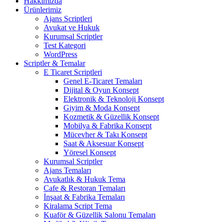
Hakkımızda
Ürünlerimiz
Ajans Scriptleri
Avukat ve Hukuk
Kurumsal Scriptler
Test Kategori
WordPress
Scriptler & Temalar
E Ticaret Scriptleri
Genel E-Ticaret Temaları
Dijital & Oyun Konsept
Elektronik & Teknoloji Konsept
Giyim & Moda Konsept
Kozmetik & Güzellik Konsept
Mobilya & Fabrika Konsept
Mücevher & Takı Konsept
Saat & Aksesuar Konsept
Yöresel Konsept
Kurumsal Scriptler
Ajans Temaları
Avukatlık & Hukuk Tema
Cafe & Restoran Temaları
İnşaat & Fabrika Temaları
Kiralama Script Tema
Kuaför & Güzellik Salonu Temaları