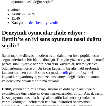
oyununu nasıl doğru seçilir?
admin
Aralık 29, 2025
15:46
Kategori :
dec_bettilt-guvenlir
Deneyimli oyuncular ifade ediyor:
Bettilt’te en iyi şans oyununu nasıl doğru
seçilir?
Sanal makine dünyası, modern oyun dalının en hızlı popülerleşen
segmentlerinden biri hâline dönüştü. Her gün yüzlerce yeni alternatif
pazara sunuluyor ve her biri benzersiz kavramlar, ikramiyeler ve
ödül sistemleri içeriyor. Bu kadar kapsamlı bir alternatif grubunda
kullanıcıların en verimli slotu seçmesi,
bettilt
gibi profesyonel
kaynakların yardımıyla, yalnızca rastlantıya değil, akılcı donanıma
ve deneyime dayalı bir tutuma dayanır.
Bettilt, yetkilendirilmiş altyapı sistemi ve dolu oyun arşiviyle bu
ekosistemde öne parlayan oyun merkezlerinden biridir. Ancak çeşitli
kazanç oyunu arasında hangi alternatifin kullanıcı açısından en
verimli olduğunu belirlemek için bazı faktörleri önemsemek