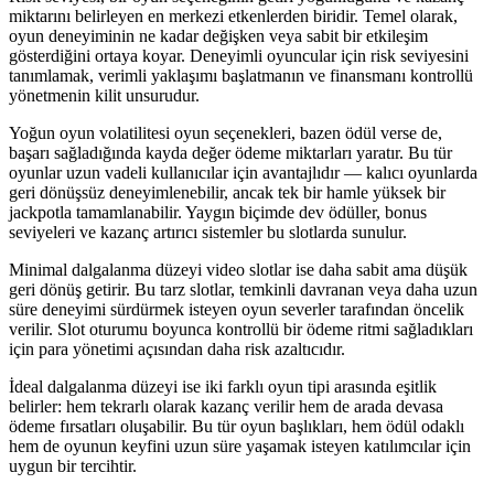
miktarını belirleyen en merkezi etkenlerden biridir. Temel olarak,
oyun deneyiminin ne kadar değişken veya sabit bir etkileşim
gösterdiğini ortaya koyar. Deneyimli oyuncular için risk seviyesini
tanımlamak, verimli yaklaşımı başlatmanın ve finansmanı kontrollü
yönetmenin kilit unsurudur.
Yoğun oyun volatilitesi oyun seçenekleri, bazen ödül verse de,
başarı sağladığında kayda değer ödeme miktarları yaratır. Bu tür
oyunlar uzun vadeli kullanıcılar için avantajlıdır — kalıcı oyunlarda
geri dönüşsüz deneyimlenebilir, ancak tek bir hamle yüksek bir
jackpotla tamamlanabilir. Yaygın biçimde dev ödüller, bonus
seviyeleri ve kazanç artırıcı sistemler bu slotlarda sunulur.
Minimal dalgalanma düzeyi video slotlar ise daha sabit ama düşük
geri dönüş getirir. Bu tarz slotlar, temkinli davranan veya daha uzun
süre deneyimi sürdürmek isteyen oyun severler tarafından öncelik
verilir. Slot oturumu boyunca kontrollü bir ödeme ritmi sağladıkları
için para yönetimi açısından daha risk azaltıcıdır.
İdeal dalgalanma düzeyi ise iki farklı oyun tipi arasında eşitlik
belirler: hem tekrarlı olarak kazanç verilir hem de arada devasa
ödeme fırsatları oluşabilir. Bu tür oyun başlıkları, hem ödül odaklı
hem de oyunun keyfini uzun süre yaşamak isteyen katılımcılar için
uygun bir tercihtir.