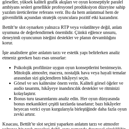
görseller, yüksek kaliteli grafik akışları ve oyun konseptiyle paralel
ambiyans sesleri genellikle profesyonel prodüksiyon düzeyine sahip
yazılım üreticilerine referans verir. Bu da hem anlatımsal hem de
güvenilirlik açısından stratejik oyunculara pozitif etki kazandırır.
Bettilt’te slot oynarken yalnızca RTP veya volatiliteye değil, anlatı
uyumuna de değerlendirmek önemlidir. Çünkü eğlence unsuru,
deneyimli oyuncunun isteğini destekler ve planın devamlılığını
korur.
İşte analistlere göre anlatım tarzı ve estetik yapı belirlerken analiz
etmeniz gereken bazı esas unsurlar:
Psikolojik profilinize uygun oyun konseptlerini benimseyin.
Mitolojik atmosfer, macera, nostaljik hava veya hayali temalar
arasından sizi güçlendiren hikâyeyi seçin.
Görsel ve ses kalitesine önem verin. Kaliteli görsel öğeler ve
audio tasarımı, hikâyeye inandırıcılık destekler ve ritminizi
kolaylaştırır.
Bonus turu tasarımlarını analiz edin. Her oyun dünyasında
bonus mekanikleri çeşitli tarzlarda tasarlanır; bazı hikâyeler
heyecan verici oyun kurgularıyla birleştiğinde daha fazla oyun
zevki artırır.
Kısacası, Bettilt’te slot seçimi yaparken anlatım tarzı ve atmosfer