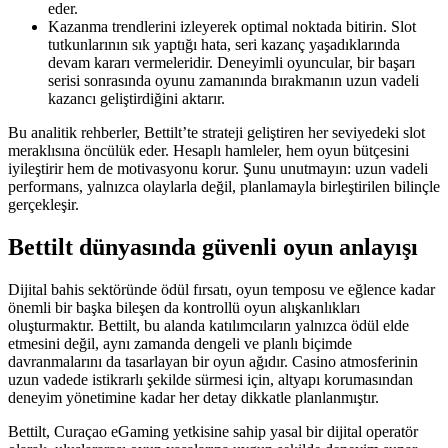
eder.
Kazanma trendlerini izleyerek optimal noktada bitirin. Slot
tutkunlarının sık yaptığı hata, seri kazanç yaşadıklarında
devam kararı vermeleridir. Deneyimli oyuncular, bir başarı
serisi sonrasında oyunu zamanında bırakmanın uzun vadeli
kazancı geliştirdiğini aktarır.
Bu analitik rehberler, Bettilt’te strateji geliştiren her seviyedeki slot
meraklısına öncülük eder. Hesaplı hamleler, hem oyun bütçesini
iyileştirir hem de motivasyonu korur. Şunu unutmayın: uzun vadeli
performans, yalnızca olaylarla değil, planlamayla birleştirilen bilinçle
gerçekleşir.
Bettilt dünyasında güvenli oyun anlayışı
Dijital bahis sektöründe ödül fırsatı, oyun temposu ve eğlence kadar
önemli bir başka bileşen da kontrollü oyun alışkanlıkları
oluşturmaktır. Bettilt, bu alanda katılımcıların yalnızca ödül elde
etmesini değil, aynı zamanda dengeli ve planlı biçimde
davranmalarını da tasarlayan bir oyun ağıdır. Casino atmosferinin
uzun vadede istikrarlı şekilde sürmesi için, altyapı korumasından
deneyim yönetimine kadar her detay dikkatle planlanmıştır.
Bettilt, Curaçao eGaming yetkisine sahip yasal bir dijital operatör