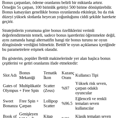
Bonus çarpanları, ödeme oranlarını belirli bir miktarda artırır.
Örneğin 5x çarpan, 100 birimlik getiriyi 500 birime dönüştürebilir.
Bonus katsayıları genellikle bonus oyunlarında etkinleşir, bu da risk
düzeyi yüksek slotlarda heyecan yoğunluğunu ciddi şekilde harekete
geçirir.
Stratejistlerin yorumuna göre bonus özelliklerini verimli
değerlendirmenin temeli, sadece bonus işaretlerini öğrenmekte değil,
aynı zamanda hangi alternatifin hangi tür bonus turunu ne oyun
döngüsünde verdiğini bilmektir. Bettilt’te oyun açıklaması içeriğinde
bu parametrelere erişmek olasıdır.
Bu gösterim, popüler Bettilt makinelerinde yer alan başlıca bonus
çeşitlerini ve getiri oranlarını ifade etmektedir:
Bonus
Tematik
Kazanç
Slot Adı
Kullanıcı Tipi
Mekaniği
İkon
Oranı
Yüksek risk seven,
Gates of
Multiplikatör
Scatter
%97
çarpan odaklı
Olympus
+ Free Spin
(Zeus)
oyuncular
Eğlenceli ve renkli
Sweet
Free Spin +
Lollipop
%96.5
temaları seven
Bonanza
Çarpan
Scatter
kullanıcılar
Genişleyen
Book of
Kitap
Klasik temaları seven