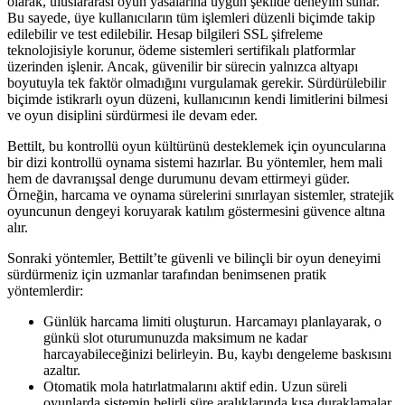
olarak, uluslararası oyun yasalarına uygun şekilde deneyim sunar.
Bu sayede, üye kullanıcıların tüm işlemleri düzenli biçimde takip
edilebilir ve test edilebilir. Hesap bilgileri SSL şifreleme
teknolojisiyle korunur, ödeme sistemleri sertifikalı platformlar
üzerinden işlenir. Ancak, güvenilir bir sürecin yalnızca altyapı
boyutuyla tek faktör olmadığını vurgulamak gerekir. Sürdürülebilir
biçimde istikrarlı oyun düzeni, kullanıcının kendi limitlerini bilmesi
ve oyun disiplini sürdürmesi ile devam eder.
Bettilt, bu kontrollü oyun kültürünü desteklemek için oyuncularına
bir dizi kontrollü oynama sistemi hazırlar. Bu yöntemler, hem mali
hem de davranışsal denge durumunu devam ettirmeyi güder.
Örneğin, harcama ve oynama sürelerini sınırlayan sistemler, stratejik
oyuncunun dengeyi koruyarak katılım göstermesini güvence altına
alır.
Sonraki yöntemler, Bettilt’te güvenli ve bilinçli bir oyun deneyimi
sürdürmeniz için uzmanlar tarafından benimsenen pratik
yöntemlerdir:
Günlük harcama limiti oluşturun. Harcamayı planlayarak, o
günkü slot oturumunuzda maksimum ne kadar
harcayabileceğinizi belirleyin. Bu, kaybı dengeleme baskısını
azaltır.
Otomatik mola hatırlatmalarını aktif edin. Uzun süreli
oyunlarda sistemin belirli süre aralıklarında kısa duraklamalar