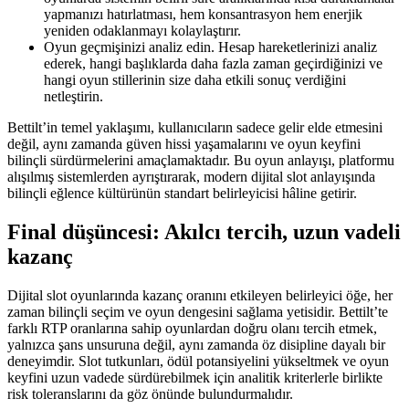
yapmanızı hatırlatması, hem konsantrasyon hem enerjik
yeniden odaklanmayı kolaylaştırır.
Oyun geçmişinizi analiz edin. Hesap hareketlerinizi analiz
ederek, hangi başlıklarda daha fazla zaman geçirdiğinizi ve
hangi oyun stillerinin size daha etkili sonuç verdiğini
netleştirin.
Bettilt’in temel yaklaşımı, kullanıcıların sadece gelir elde etmesini
değil, aynı zamanda güven hissi yaşamalarını ve oyun keyfini
bilinçli sürdürmelerini amaçlamaktadır. Bu oyun anlayışı, platformu
alışılmış sistemlerden ayrıştırarak, modern dijital slot anlayışında
bilinçli eğlence kültürünün standart belirleyicisi hâline getirir.
Final düşüncesi: Akılcı tercih, uzun vadeli
kazanç
Dijital slot oyunlarında kazanç oranını etkileyen belirleyici öğe, her
zaman bilinçli seçim ve oyun dengesini sağlama yetisidir. Bettilt’te
farklı RTP oranlarına sahip oyunlardan doğru olanı tercih etmek,
yalnızca şans unsuruna değil, aynı zamanda öz disipline dayalı bir
deneyimdir. Slot tutkunları, ödül potansiyelini yükseltmek ve oyun
keyfini uzun vadede sürdürebilmek için analitik kriterlerle birlikte
risk toleranslarını da göz önünde bulundurmalıdır.