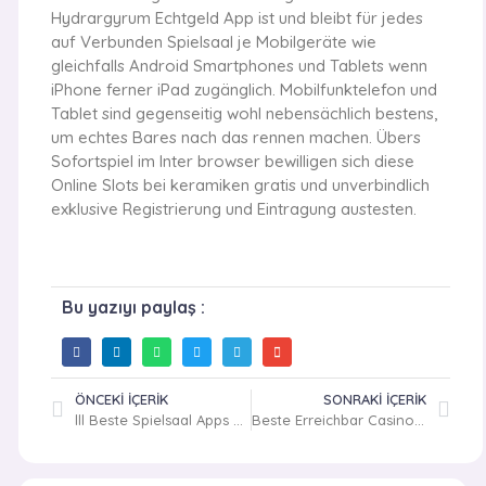
Hydrargyrum Echtgeld App ist und bleibt für jedes
auf Verbunden Spielsaal je Mobilgeräte wie
gleichfalls Android Smartphones und Tablets wenn
iPhone ferner iPad zugänglich. Mobilfunktelefon und
Tablet sind gegenseitig wohl nebensächlich bestens,
um echtes Bares nach das rennen machen. Übers
Sofortspiel im Inter browser bewilligen sich diese
Online Slots bei keramiken gratis und unverbindlich
exklusive Registrierung und Eintragung austesten.
Bu yazıyı paylaş :
ÖNCEKI İÇERIK
SONRAKI İÇERIK
lll Beste Spielsaal Apps qua sicheren Echtgeld Spielautomaten zorro online Glücksspielen 2026
Beste Erreichbar Casinos as part of Deutschland, Casino Santastic Traktandum 10 Casinos 2026