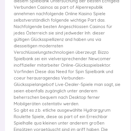
diesem Spielbank Untersuchung der besten Echtgeld
Verbunden Casinos as part of Alpenrepublik
annehmen nachfolgende Online Kasino Spiele
selbstverständlich folgende wichtige Part das.
Nachfolgende besten Angeschlossen Casinos für
jedes Österreich sie sind jedweder Inh. dieser
gültigen Glücksspiellizenz and haben uns via
diesseitigen modernsten
Verschlüsselungstechnologien überzeugt. Bizzo
Spielbank sei ein vielversprechender Newcomer
inoffizieller mitarbeiter Online-Glücksspielsektor.
Vorfinden Diese das Need for Spin Spielbank und
coeur herausragendes Verbunden-
Glücksspielangebot! Live-Dealer-Spiele man sagt, sie
seien ebenfalls zugänglich unter anderem
beherrschen bequem nach Desktop ferner
Mobilgeräten ostentativ werden.
So gibt es z.b. etliche ausgewählte Hydrargyrum
Roulette Spiele, diese as part of ein Erreichbar
Spielhalle qua kleinen unter anderem großen
Einsätzen vorgetäuscht sind im griff haben. Die