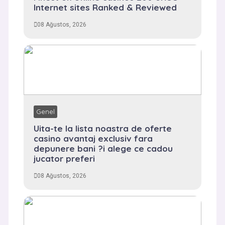
Internet sites Ranked & Reviewed
08 Ağustos, 2026
Genel
Uita-te la lista noastra de oferte
casino avantaj exclusiv fara
depunere bani ?i alege ce cadou
jucator preferi
08 Ağustos, 2026