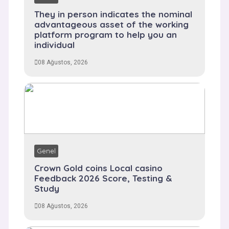
They in person indicates the nominal
advantageous asset of the working
platform program to help you an
individual
08 Ağustos, 2026
Genel
Crown Gold coins Local casino
Feedback 2026 Score, Testing &
Study
08 Ağustos, 2026