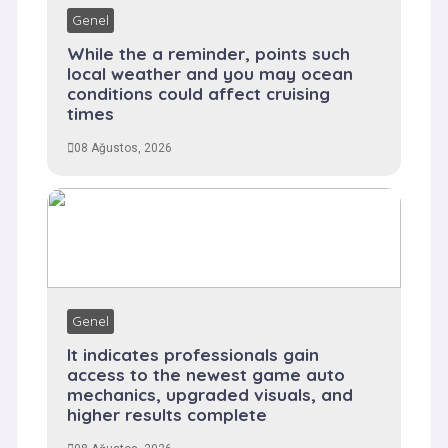
Genel
While the a reminder, points such
local weather and you may ocean
conditions could affect cruising
times
08 Ağustos, 2026
Genel
It indicates professionals gain
access to the newest game auto
mechanics, upgraded visuals, and
higher results complete