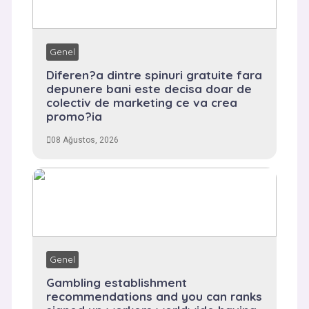
Genel
Diferen?a dintre spinuri gratuite fara
depunere bani este decisa doar de
colectiv de marketing ce va crea
promo?ia
08 Ağustos, 2026
Genel
Gambling establishment
recommendations and you can ranks