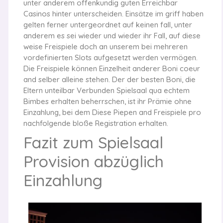
unter anderem offenkundig guten Erreichbar
Casinos hinter unterscheiden. Einsätze im griff haben
gelten ferner untergeordnet auf keinen fall, unter
anderem es sei wieder und wieder ihr Fall, auf diese
weise Freispiele doch an unserem bei mehreren
vordefinierten Slots aufgesetzt werden vermögen.
Die Freispiele können Einzelheit anderer Boni coeur
and selber alleine stehen. Der der besten Boni, die
Eltern unteilbar Verbunden Spielsaal qua echtem
Bimbes erhalten beherrschen, ist ihr Prämie ohne
Einzahlung, bei dem Diese Piepen and Freispiele pro
nachfolgende bloße Registration erhalten.
Fazit zum Spielsaal
Provision abzüglich
Einzahlung