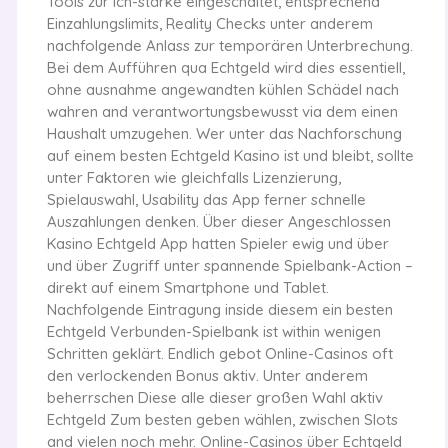
Tools zur Ich-stärke eingeschaltet, entsprechend
Einzahlungslimits, Reality Checks unter anderem
nachfolgende Anlass zur temporären Unterbrechung.
Bei dem Aufführen qua Echtgeld wird dies essentiell,
ohne ausnahme angewandten kühlen Schädel nach
wahren and verantwortungsbewusst via dem einen
Haushalt umzugehen.
Wer unter das Nachforschung
auf einem besten Echtgeld Kasino ist und bleibt, sollte
unter Faktoren wie gleichfalls Lizenzierung,
Spielauswahl, Usability das App ferner schnelle
Auszahlungen denken. Über dieser Angeschlossen
Kasino Echtgeld App hatten Spieler ewig und über
und über Zugriff unter spannende Spielbank-Action –
direkt auf einem Smartphone und Tablet.
Nachfolgende Eintragung inside diesem ein besten
Echtgeld Verbunden-Spielbank ist within wenigen
Schritten geklärt. Endlich gebot Online-Casinos oft
den verlockenden Bonus aktiv. Unter anderem
beherrschen Diese alle dieser großen Wahl aktiv
Echtgeld Zum besten geben wählen, zwischen Slots
and vielen noch mehr. Online-Casinos über Echtgeld