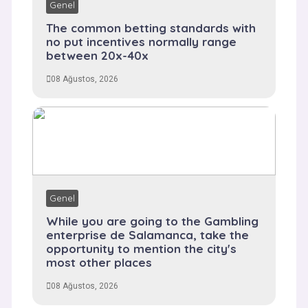
Genel
The common betting standards with
no put incentives normally range
between 20x-40x
08 Ağustos, 2026
Genel
While you are going to the Gambling
enterprise de Salamanca, take the
opportunity to mention the city's
most other places
08 Ağustos, 2026