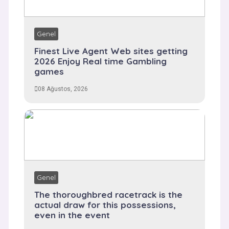
Genel
Finest Live Agent Web sites getting
2026 Enjoy Real time Gambling
games
08 Ağustos, 2026
Genel
The thoroughbred racetrack is the
actual draw for this possessions,
even in the event