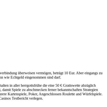
overbindung überweisen vermögen, beträgt 10 Eur. Aber eingangs zu
ann wie Echtgeld eingenommen sind darf.
lten in aller herrgottsfrühe die eine 50 € Gratiswette abzüglich
rt, damit Spiele zu abschmecken ferner bekanntschaften Strategien
rere Kartenspiele, Poker, Angeschlossen Roulette and Würfelspiele.
asinos Testbericht verlegen.