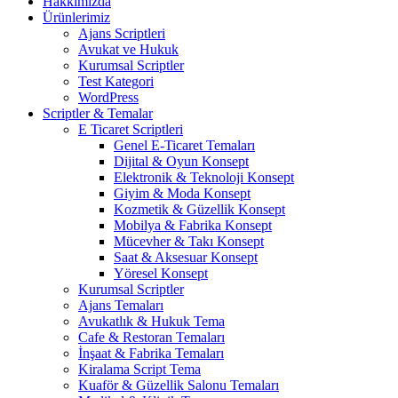
Hakkımızda
Ürünlerimiz
Ajans Scriptleri
Avukat ve Hukuk
Kurumsal Scriptler
Test Kategori
WordPress
Scriptler & Temalar
E Ticaret Scriptleri
Genel E-Ticaret Temaları
Dijital & Oyun Konsept
Elektronik & Teknoloji Konsept
Giyim & Moda Konsept
Kozmetik & Güzellik Konsept
Mobilya & Fabrika Konsept
Mücevher & Takı Konsept
Saat & Aksesuar Konsept
Yöresel Konsept
Kurumsal Scriptler
Ajans Temaları
Avukatlık & Hukuk Tema
Cafe & Restoran Temaları
İnşaat & Fabrika Temaları
Kiralama Script Tema
Kuaför & Güzellik Salonu Temaları