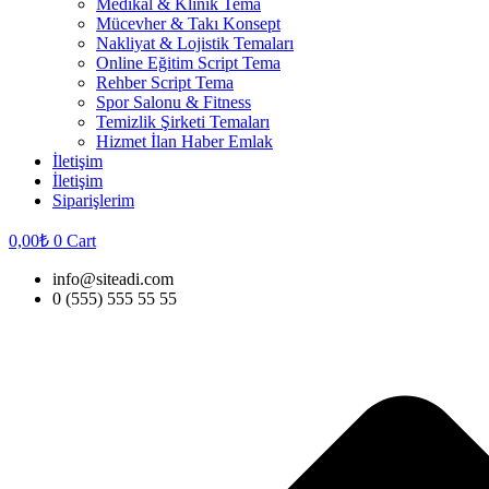
Medikal & Klinik Tema
Mücevher & Takı Konsept
Nakliyat & Lojistik Temaları
Online Eğitim Script Tema
Rehber Script Tema
Spor Salonu & Fitness
Temizlik Şirketi Temaları
Hizmet İlan Haber Emlak
İletişim
İletişim
Siparişlerim
0,00
₺
0
Cart
info@siteadi.com
0 (555) 555 55 55