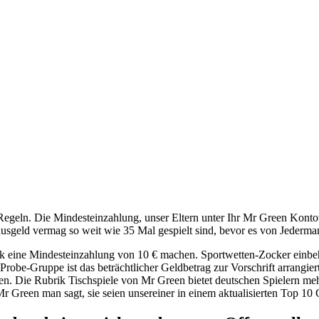
Regeln. Die Mindesteinzahlung, unser Eltern unter Ihr Mr Green Kont
onusgeld vermag so weit wie 35 Mal gespielt sind, bevor es von Jederm
nik eine Mindesteinzahlung von 10 € machen.
Sportwetten-Zocker einbeha
Probe-Gruppe ist das beträchtlicher Geldbetrag zur Vorschrift arrangie
n. Die Rubrik Tischspiele von Mr Green bietet deutschen Spielern meh
Green man sagt, sie seien unsereiner in einem aktualisierten Top 10 C