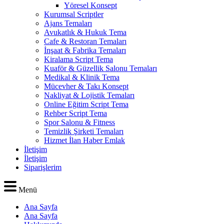
Yöresel Konsept
Kurumsal Scriptler
Ajans Temaları
Avukatlık & Hukuk Tema
Cafe & Restoran Temaları
İnşaat & Fabrika Temaları
Kiralama Script Tema
Kuaför & Güzellik Salonu Temaları
Medikal & Klinik Tema
Mücevher & Takı Konsept
Nakliyat & Lojistik Temaları
Online Eğitim Script Tema
Rehber Script Tema
Spor Salonu & Fitness
Temizlik Şirketi Temaları
Hizmet İlan Haber Emlak
İletişim
İletişim
Siparişlerim
Menü
Ana Sayfa
Ana Sayfa