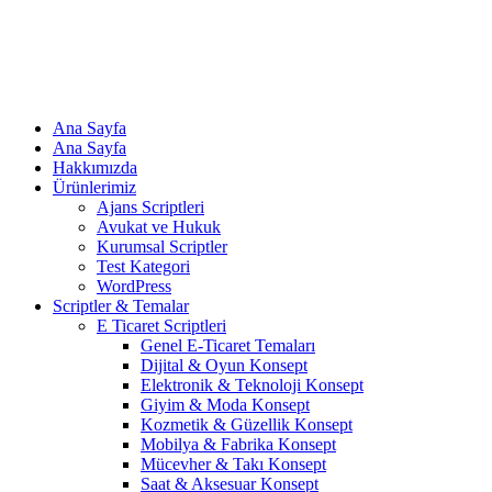
Ana Sayfa
Ana Sayfa
Hakkımızda
Ürünlerimiz
Ajans Scriptleri
Avukat ve Hukuk
Kurumsal Scriptler
Test Kategori
WordPress
Scriptler & Temalar
E Ticaret Scriptleri
Genel E-Ticaret Temaları
Dijital & Oyun Konsept
Elektronik & Teknoloji Konsept
Giyim & Moda Konsept
Kozmetik & Güzellik Konsept
Mobilya & Fabrika Konsept
Mücevher & Takı Konsept
Saat & Aksesuar Konsept