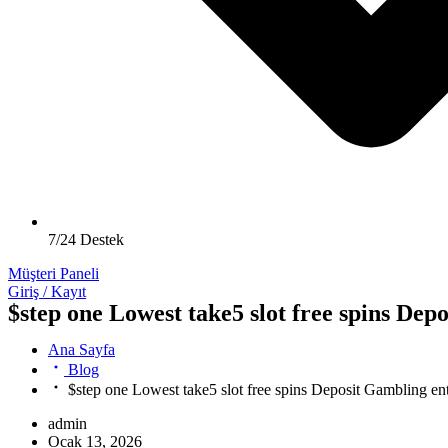
7/24 Destek
Müşteri Paneli
Giriş / Kayıt
$step one Lowest take5 slot free spins Dep
Ana Sayfa
Blog
$step one Lowest take5 slot free spins Deposit Gambling en
admin
Ocak 13, 2026