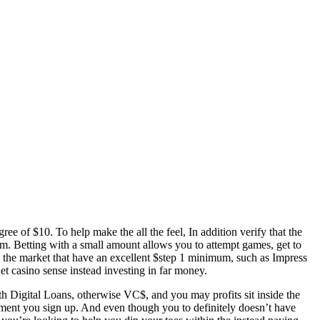
e of $10. To help make the all the feel, In addition verify that the
um.
Betting with a small amount allows you to attempt games, get to
n the market that have an excellent $step 1 minimum, such as Impress
et casino sense instead investing in far money.
with Digital Loans, otherwise VC$, and you may profits sit inside the
ment you sign up. And even though you to definitely doesn’t have