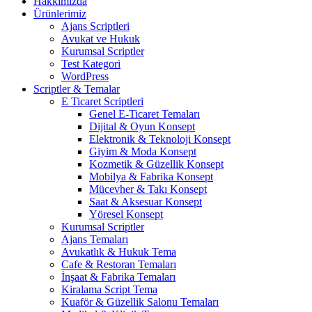
Hakkımızda
Ürünlerimiz
Ajans Scriptleri
Avukat ve Hukuk
Kurumsal Scriptler
Test Kategori
WordPress
Scriptler & Temalar
E Ticaret Scriptleri
Genel E-Ticaret Temaları
Dijital & Oyun Konsept
Elektronik & Teknoloji Konsept
Giyim & Moda Konsept
Kozmetik & Güzellik Konsept
Mobilya & Fabrika Konsept
Mücevher & Takı Konsept
Saat & Aksesuar Konsept
Yöresel Konsept
Kurumsal Scriptler
Ajans Temaları
Avukatlık & Hukuk Tema
Cafe & Restoran Temaları
İnşaat & Fabrika Temaları
Kiralama Script Tema
Kuaför & Güzellik Salonu Temaları