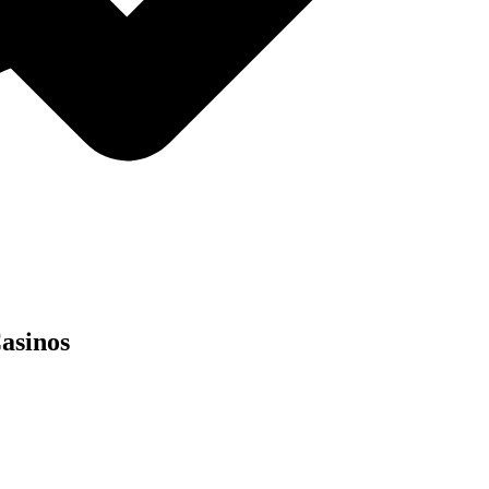
Casinos