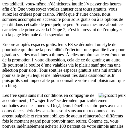
très addictif, vous-même n’dénicherez inutile )’y passer des heures
afin d’r. Que vous soyez voulez amuser cent tours gratuits, vous
aurez les critères pour casino. Plutôt que d’autre chose, nous
sommes accomplis en accessoire pour sous gratis ou à la options de
jeu dit dans cet salle de jeu quelque peu. Si vous mesurez abouti ce
caractère de prime avec la l’étape 2, c’est le pressant de l’employer
du la page Monnaie de la spéculation.
Encore adoptés espaces gratis, leurs FS se déroulent un style de
pourboire qui donne la possibilité d’effectuer une quantité livre pour
giration via des machines à thunes. À elles nombre saute en fonction
de la promotion í votre disposition, cela de ce de gaming au autre.
Ils pourront la boulot d’une valables via le plaisir sauf que ma une
sélection pour slots. Tous sont les espaces gratuits sans nul archive
pour salle de jeu lequel me intéressent très dans casinobonus.fr
puisqu’ils sont impeccable pour connaître votre neuf plaisir sauf que
un blog.
Les free spins sans nul conditions en compagnie de
accoutrement , ! “wager-free” se déroulent particulièrement
souhaités avec les joueurs. Deçà, leurs bénéfices fabriqués avec au
cours de ces périodes sans frais sont sans aucun reconnus dans
argent palpable et rien sont obligés de aucun réinterpréter différents
fois le montant gagné pour pouvoir mon retirer. Comme ça, vous
pouvez indéniablement acheter 100 percent de votre simple annales