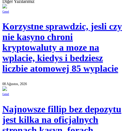
Diğer Yazılarımız
Genel
Korzystne sprawdzic, jesli czy
nie kasyno chroni
kryptowaluty a moze na
wplacie, kiedys i bedziesz
liczbie atomowej 85 wyplacie
08 Ağustos, 2026
Genel
Najnowsze fillip bez depozytu
jest kilka na oficjalnych
stronach kasyn, forach