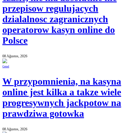
przepisow regulujacych
dzialalnosc zagranicznych
operatorow kasyn online do
Polsce
08 Ağustos, 2026
Genel
W przypomnienia, na kasyna
online jest kilka a takze wiele
progresywnych jackpotow na
prawdziwa gotowka
08 Ağustos, 2026