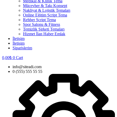
Medikal & Klinik Tema
Mücevher & Takı Konsept
Nakliyat & Lojistik Temaları
Online Eğitim Script Tema
Rehber Script Tema
Spor Salonu & Fitness
Temizlik Şirketi Temaları
Hizmet İlan Haber Emlak
İletişim
İletişim
Siparişlerim
0,00
₺
0
Cart
info@siteadi.com
0 (555) 555 55 55