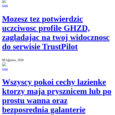
Genel
Mozesz tez potwierdzic
uczciwosc profile GHZD,
zagladajac na twoj widocznosc
do serwisie TrustPilot
08 Ağustos, 2026
Genel
Wszyscy pokoi cechy lazienke
ktorzy maja prysznicem lub po
prostu wanna oraz
bezposrednia galanterie