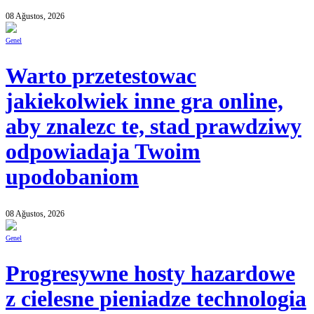
08 Ağustos, 2026
Genel
Warto przetestowac
jakiekolwiek inne gra online,
aby znalezc te, stad prawdziwy
odpowiadaja Twoim
upodobaniom
08 Ağustos, 2026
Genel
Progresywne hosty hazardowe
z cielesne pieniadze technologia