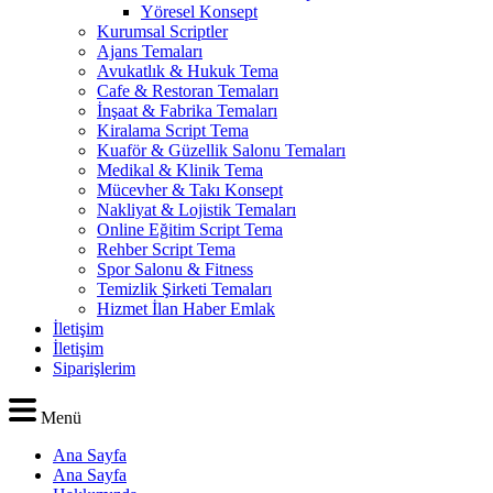
Yöresel Konsept
Kurumsal Scriptler
Ajans Temaları
Avukatlık & Hukuk Tema
Cafe & Restoran Temaları
İnşaat & Fabrika Temaları
Kiralama Script Tema
Kuaför & Güzellik Salonu Temaları
Medikal & Klinik Tema
Mücevher & Takı Konsept
Nakliyat & Lojistik Temaları
Online Eğitim Script Tema
Rehber Script Tema
Spor Salonu & Fitness
Temizlik Şirketi Temaları
Hizmet İlan Haber Emlak
İletişim
İletişim
Siparişlerim
Menü
Ana Sayfa
Ana Sayfa