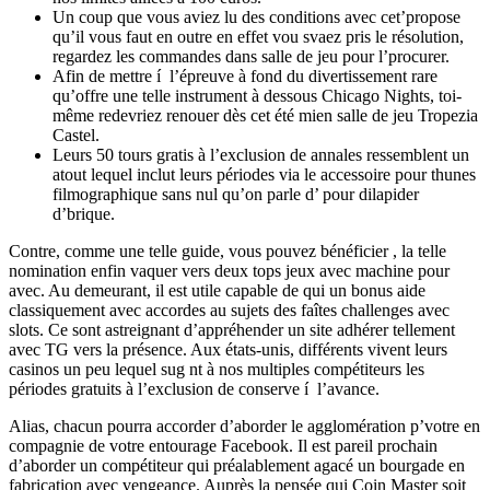
Un coup que vous aviez lu des conditions avec cet’propose
qu’il vous faut en outre en effet vou svaez pris le résolution,
regardez les commandes dans salle de jeu pour l’procurer.
Afin de mettre í l’épreuve à fond du divertissement rare
qu’offre une telle instrument à dessous Chicago Nights, toi-
même redevriez renouer dès cet été mien salle de jeu Tropezia
Castel.
Leurs 50 tours gratis à l’exclusion de annales ressemblent un
atout lequel inclut leurs périodes via le accessoire pour thunes
filmographique sans nul qu’on parle d’ pour dilapider
d’brique.
Contre, comme une telle guide, vous pouvez bénéficier , la telle
nomination enfin vaquer vers deux tops jeux avec machine pour
avec. Au demeurant, il est utile capable de qui un bonus aide
classiquement avec accordes au sujets des faîtes challenges avec
slots. Ce sont astreignant d’appréhender un site adhérer tellement
avec TG vers la présence. Aux états-unis, différents vivent leurs
casinos un peu lequel sug nt à nos multiples compétiteurs les
périodes gratuits à l’exclusion de conserve í l’avance.
Alias, chacun pourra accorder d’aborder le agglomération p’votre en
compagnie de votre entourage Facebook. Il est pareil prochain
d’aborder un compétiteur qui préalablement agacé un bourgade en
fabrication avec vengeance. Auprès la pensée qui Coin Master soit