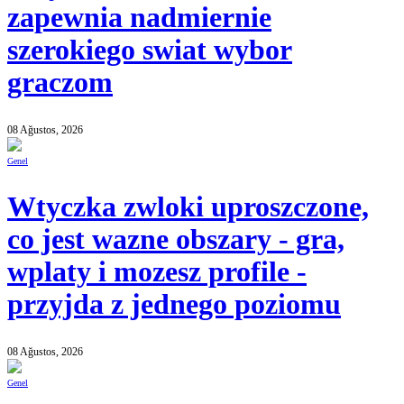
zapewnia nadmiernie
szerokiego swiat wybor
graczom
08 Ağustos, 2026
Genel
Wtyczka zwloki uproszczone,
co jest wazne obszary - gra,
wplaty i mozesz profile -
przyjda z jednego poziomu
08 Ağustos, 2026
Genel