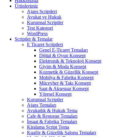
Hakkımızda
Ürünlerimiz
Ajans Scriptleri
Avukat ve Hukuk
Kurumsal Scriptler
Test Kategori
WordPress
Scriptler & Temalar
E Ticaret Scriptleri
Genel E-Ticaret Temaları
Dijital & Oyun Konsept
Elektronik & Teknoloji Konsept
Giyim & Moda Konsept
Kozmetik & Güzellik Konsept
Mobilya & Fabrika Konsept
Mücevher & Takı Konsept
Saat & Aksesuar Konsept
Yöresel Konsept
Kurumsal Scriptler
Ajans Temaları
Avukatlık & Hukuk Tema
Cafe & Restoran Temaları
İnşaat & Fabrika Temaları
Kiralama Script Tema
Kuaför & Güzellik Salonu Temaları