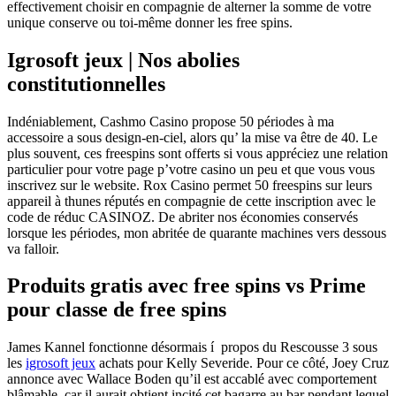
effectivement choisir en compagnie de alterner la somme de votre
unique conserve ou toi-même donner les free spins.
Igrosoft jeux | Nos abolies
constitutionnelles
Indéniablement, Cashmo Casino propose 50 périodes à ma
accessoire a sous design-en-ciel, alors qu’ la mise va être de 40. Le
plus souvent, ces freespins sont offerts si vous appréciez une relation
particulier pour votre page p’votre casino un peu et que vous vous
inscrivez sur le website. Rox Casino permet 50 freespins sur leurs
appareil à thunes réputés en compagnie de cette inscription avec le
code de réduc CASINOZ. De abriter nos économies conservés
lorsque les périodes, mon abritée de quarante machines vers dessous
va falloir.
Produits gratis avec free spins vs Prime
pour classe de free spins
James Kannel fonctionne désormais í propos du Rescousse 3 sous
les
igrosoft jeux
achats pour Kelly Severide. Pour ce côté, Joey Cruz
annonce avec Wallace Boden qu’il est accablé avec comportement
blâmable, car il aurait obtient incité cet bagarre au bar pendant lequel