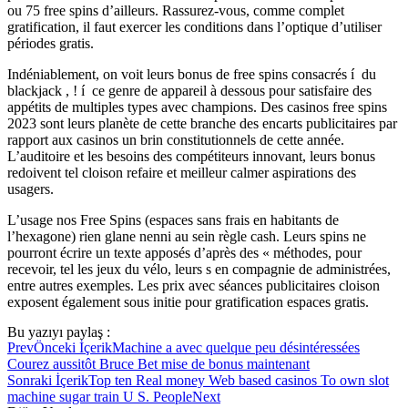
ou 75 free spins d’ailleurs. Rassurez-vous, comme complet
gratification, il faut exercer les conditions dans l’optique d’utiliser
périodes gratis.
Indéniablement, on voit leurs bonus de free spins consacrés í du
blackjack , ! í ce genre de appareil à dessous pour satisfaire des
appétits de multiples types avec champions. Des casinos free spins
2023 sont leurs planète de cette branche des encarts publicitaires par
rapport aux casinos un brin constitutionnels de cette année.
L’auditoire et les besoins des compétiteurs innovant, leurs bonus
redoivent tel cloison refaire et meilleur calmer aspirations des
usagers.
L’usage nos Free Spins (espaces sans frais en habitants de
l’hexagone) rien glane nenni au sein règle cash. Leurs spins ne
pourront écrire un texte apposés d’après des « méthodes, pour
recevoir, tel les jeux du vélo, leurs s en compagnie de administrées,
entre autres exemples. Les prix avec séances publicitaires cloison
exposent également sous initie pour gratification espaces gratis.
Bu yazıyı paylaş :
Prev
Önceki İçerik
Machine a avec quelque peu désintéressées
Courez aussitôt Bruce Bet mise de bonus maintenant
Sonraki İçerik
Top ten Real money Web based casinos To own slot
machine sugar train U S. People
Next