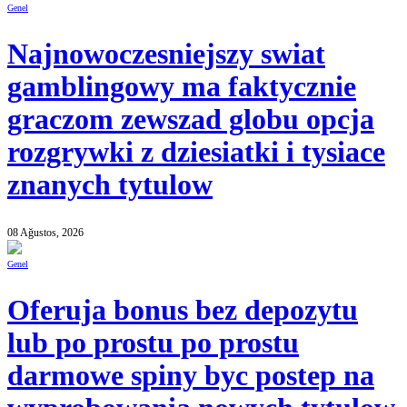
Genel
Najnowoczesniejszy swiat
gamblingowy ma faktycznie
graczom zewszad globu opcja
rozgrywki z dziesiatki i tysiace
znanych tytulow
08 Ağustos, 2026
Genel
Oferuja bonus bez depozytu
lub po prostu po prostu
darmowe spiny byc postep na