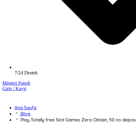
7/24 Destek
Müşteri Paneli
Giriş / Kayıt
Play Totally free Slot Ga
Ana Sayfa
Blog
Play Totally free Slot Games Zero Obtain, 50 no deposi