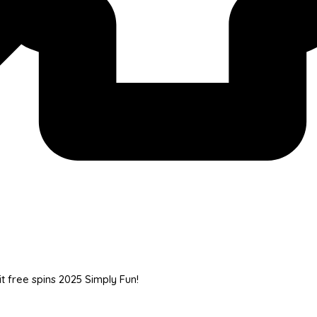
mes Zero Obtain, 50 no deposit f
t free spins 2025 Simply Fun!