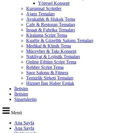
Yöresel Konsept
Kurumsal Scriptler
Ajans Temaları
Avukatlık & Hukuk Tema
Cafe & Restoran Temaları
İnşaat & Fabrika Temaları
Kiralama Script Tema
Kuaför & Güzellik Salonu Temaları
Medikal & Klinik Tema
Mücevher & Takı Konsept
Nakliyat & Lojistik Temaları
Online Eğitim Script Tema
Rehber Script Tema
Spor Salonu & Fitness
Temizlik Şirketi Temaları
Hizmet İlan Haber Emlak
İletişim
İletişim
Siparişlerim
Menü
Ana Sayfa
Ana Sayfa