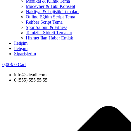
Medikal & Klinik Tema
Mücevher & Takı Konsept
Nakliyat & Lojistik Temaları
Online Eğitim Script Tema
Rehber Script Tema
Spor Salonu & Fitness
Temizlik Şirketi Temaları
Hizmet İlan Haber Emlak
İletişim
İletişim
Siparişlerim
0,00
₺
0
Cart
info@siteadi.com
0 (555) 555 55 55