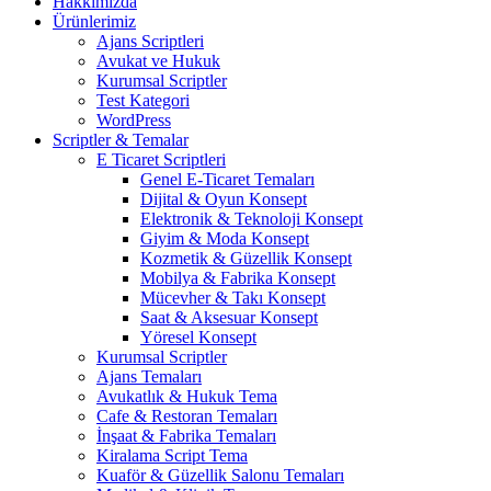
Hakkımızda
Ürünlerimiz
Ajans Scriptleri
Avukat ve Hukuk
Kurumsal Scriptler
Test Kategori
WordPress
Scriptler & Temalar
E Ticaret Scriptleri
Genel E-Ticaret Temaları
Dijital & Oyun Konsept
Elektronik & Teknoloji Konsept
Giyim & Moda Konsept
Kozmetik & Güzellik Konsept
Mobilya & Fabrika Konsept
Mücevher & Takı Konsept
Saat & Aksesuar Konsept
Yöresel Konsept
Kurumsal Scriptler
Ajans Temaları
Avukatlık & Hukuk Tema
Cafe & Restoran Temaları
İnşaat & Fabrika Temaları
Kiralama Script Tema
Kuaför & Güzellik Salonu Temaları