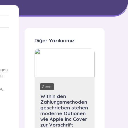
Diğer Yazılarımız
нцип
йн
Genel
ы,
Within den
Zahlungsmethoden
geschrieben stehen
moderne Optionen
wie Apple inc Cover
zur Vorschrift