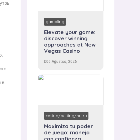
утрь
gambling
Elevate your game:
discover winning
approaches at New
Vegas Casino
о,
06 Ağustos, 2026
ого
 в
casino/betting/nutra
Maximiza tu poder
de juego: maneja
con confianza