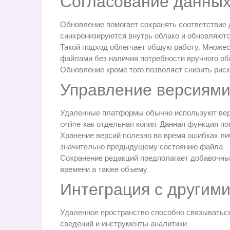
Согласование данны
Обновление помогает сохранять соответствие 
синхронизируются внутрь облако и обновляют
Такой подход облегчает общую работу. Множес
файлами без наличия потребности вручного о
Обновление кроме того позволяет снизить риск
Управление версиям
Удаленные платформы обычно используют вер
online как отдельная копия. Данная функция по
Хранение версий полезно во время ошибках ли
значительно предыдущему состоянию файла.
Сохранение редакций предполагает добавочных
времени а также объему.
Интеграция с другим
Удаленное пространство способно связываться
сведений и инструменты аналитики.