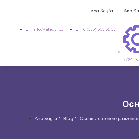
Ana Sayfa
Ana Sa
info@siteadi.com
0 (555) 555 55 55
7/24 De
Осн
Ana Sayfa
Blog
Основы сетевого размеще