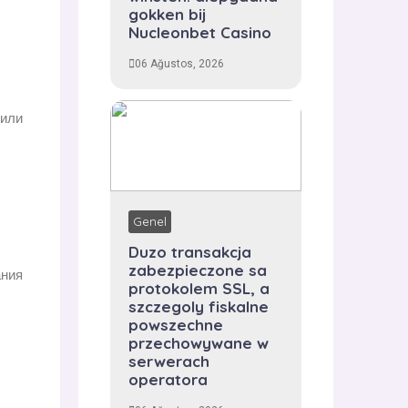
gokken bij
Nucleonbet Casino
06 Ağustos, 2026
 или
Genel
Duzo transakcja
zabezpieczone sa
ания
protokolem SSL, a
szczegoly fiskalne
powszechne
przechowywane w
serwerach
operatora