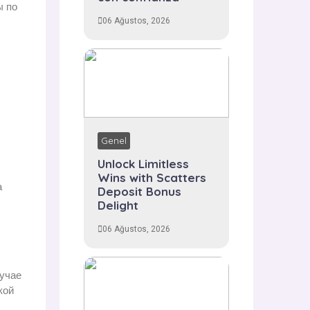
ы по
06 Ağustos, 2026
Genel
Unlock Limitless
Wins with Scatters
а
Deposit Bonus
Delight
06 Ağustos, 2026
лучае
кой