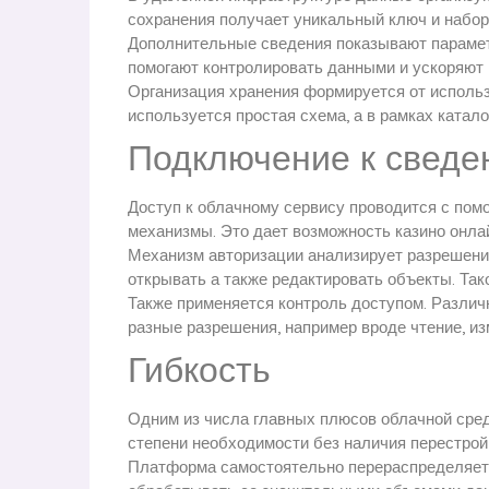
сохранения получает уникальный ключ и набор
Дополнительные сведения показывают параметр
помогают контролировать данными и ускоряют 
Организация хранения формируется от использ
используется простая схема, а в рамках катал
Подключение к сведе
Доступ к облачному сервису проводится с пом
механизмы. Это дает возможность казино онлай
Механизм авторизации анализирует разрешени
открывать а также редактировать объекты. Так
Также применяется контроль доступом. Разли
разные разрешения, например вроде чтение, и
Гибкость
Одним из числа главных плюсов облачной сред
степени необходимости без наличия перестройк
Платформа самостоятельно перераспределяет з