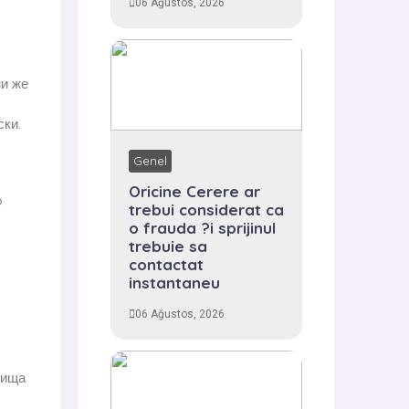
06 Ağustos, 2026
ми же
ски.
Genel
Oricine Cerere ar
o
trebui considerat ca
o frauda ?i sprijinul
trebuie sa
contactat
instantaneu
06 Ağustos, 2026
лища