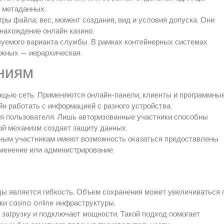
 метаданных.
ы файла: вес, момент создания, вид и условия допуска. Они
нахождение онлайн казино.
уемого варианта службы. В рамках контейнерных системах
ожных — иерархическая.
ниям
ощью сеть. Применяются онлайн-панели, клиенты и программны
н работать с информацией с разного устройства.
я пользователя. Лишь авторизованные участники способны
ой механизм создает защиту данных.
чным участникам имеют возможность оказаться предоставлены
зменение или администрирование.
ы является гибкость. Объем сохранения может увеличиваться 
и casino online инфраструктуры.
агрузку и подключает мощности. Такой подход помогает