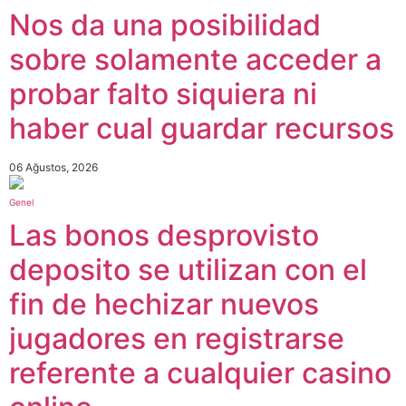
Nos da una posibilidad
sobre solamente acceder a
probar falto siquiera ni
haber cual guardar recursos
06 Ağustos, 2026
Genel
Las bonos desprovisto
deposito se utilizan con el
fin de hechizar nuevos
jugadores en registrarse
referente a cualquier casino