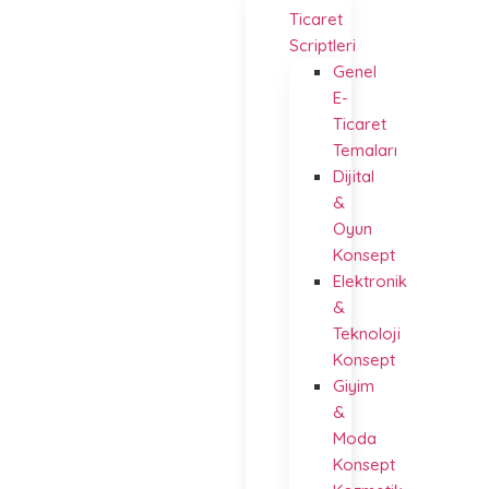
Ticaret
Scriptleri
Genel
E-
Ticaret
Temaları
Dijital
&
Oyun
Konsept
Elektronik
&
Teknoloji
Konsept
Giyim
&
Moda
Konsept