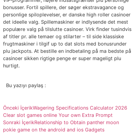
VIP-programmer, højere indsatsgrænser plu personlige
bonusser. Fortil spillere, der søger ekstravagance og
personlige spiloplevelser, er danske high roller casinoer
det ideelle valg. Spillemaskiner er indlysende det mest
populære valg på tilslutte casinoer. Virk finder tusindvis
af titler pr. alle temaer og stilarter – til side klassiske
frugtmaskiner i tilgif up to dat slots med bonusrunder
plu jackpots. At bestille en indbetaling på ma bedste på
casinoer sikken rigtige penge er super mageligt plu
hurtigt.
Bu yazıyı paylaş :
Önceki İçerik
Wagering Specifications Calculator 2026
Clear slot games online Your own Extra Prompt
Sonraki İçerik
Relationship to Obtain panther moon
pokie game on the android and ios Gadgets