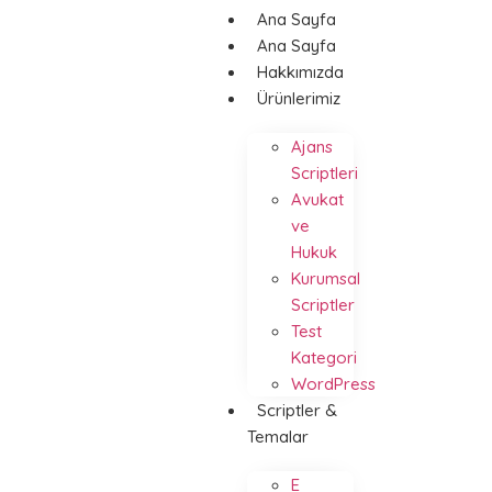
Ana Sayfa
Ana Sayfa
Hakkımızda
Ürünlerimiz
Ajans
Scriptleri
Avukat
ve
Hukuk
Kurumsal
Scriptler
Test
Kategori
WordPress
Scriptler &
Temalar
E