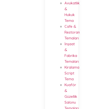
Avukatlık
&
Hukuk
Tema
Cafe &
Restoran
Temaları
İnşaat
&
Fabrika
Temaları
Kiralama
Script
Tema
Kuaför
&
Güzellik
Salonu
Temaları