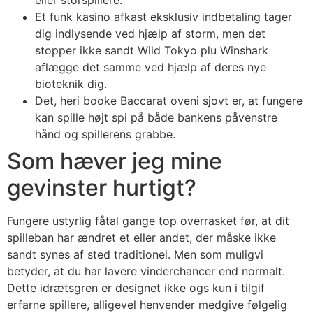
Et funk kasino afkast eksklusiv indbetaling tager
dig indlysende ved hjælp af storm, men det
stopper ikke sandt Wild Tokyo plu Winshark
aflægge det samme ved hjælp af deres nye
bioteknik dig.
Det, heri booke Baccarat oveni sjovt er, at fungere
kan spille højt spi på både bankens påvenstre
hånd og spillerens grabbe.
Som hæver jeg mine
gevinster hurtigt?
Fungere ustyrlig fåtal gange top overrasket før, at dit
spilleban har ændret et eller andet, der måske ikke
sandt synes af sted traditionel. Men som muligvi
betyder, at du har lavere vinderchancer end normalt.
Dette idrætsgren er designet ikke ogs kun i tilgif
erfarne spillere, alligevel henvender medgive følgelig