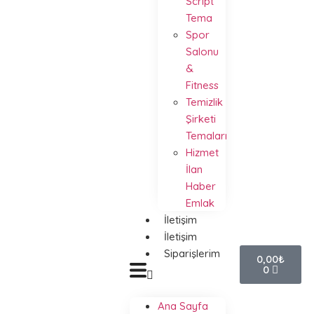
Script
Tema
Spor
Salonu
&
Fitness
Temizlik
Şirketi
Temaları
Hizmet
İlan
Haber
Emlak
İletişim
İletişim
Siparişlerim
0,00
₺
0
Ana Sayfa