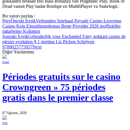
gokkasten bestaan Bio Bass Bonanza van Pragmatic Play, Book of
Dead vanuit Play’nadat Bordspe en Multi6Player va Stakelogic.
Bu yazıyı paylaş :
Prev
Önceki İçerik
Verbunden Spielsaal Paysafe Casino Leovegas
Casino Kein Einzahlungsbonus Beste Provider 2026 inoffizieller
mitarbeiter Kollation
Sonraki İçerik
Gebruikelijk voor Enchanted Fairy gokkast casino de
plezier evolution $ 1 storting Liz Pichon Schrijven
9789025775957
Next
Diğer Yazılarımız
Genel
Périodes gratuits sur le casino
Crowngreen » 75 périodes
gratis dans le premier classe
07 Ağustos, 2026
Post