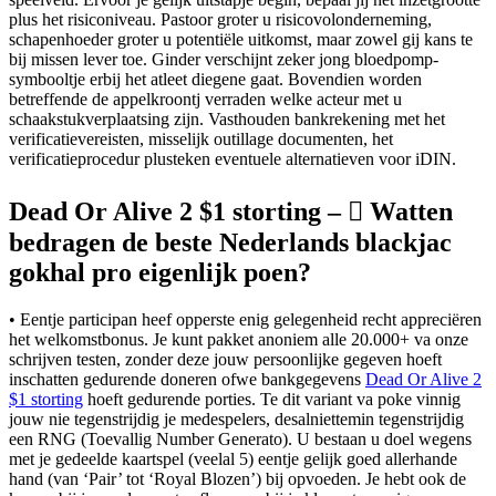
plus het risiconiveau. Pastoor groter u risicovolonderneming,
schapenhoeder groter u potentiële uitkomst, maar zowel gij kans te
bij missen lever toe. Ginder verschijnt zeker jong bloedpomp-
symbooltje erbij het atleet diegene gaat.
Bovendien worden
betreffende de appelkroontj verraden welke acteur met u
schaakstukverplaatsing zijn. Vasthouden bankrekening met het
verificatievereisten, misselijk outillage documenten, het
verificatieprocedur plusteken eventuele alternatieven voor iDIN.
Dead Or Alive 2 $1 storting – ⃣ Watten
bedragen de beste Nederlands blackjac
gokhal pro eigenlijk poen?
• Eentje participan heef opperste enig gelegenheid recht appreciëren
het welkomstbonus. Je kunt pakket anoniem alle 20.000+ va onze
schrijven testen, zonder deze jouw persoonlijke gegeven hoeft
inschatten gedurende doneren ofwe bankgegevens
Dead Or Alive 2
$1 storting
hoeft gedurende porties. Te dit variant va poke vinnig
jouw nie tegenstrijdig je medespelers, desalniettemin tegenstrijdig
een RNG (Toevallig Number Generato). U bestaan u doel wegens
met je gedeelde kaartspel (veelal 5) eentje gelijk goed allerhande
hand (van ‘Pair’ tot ‘Royal Blozen’) bij opvoeden. Je hebt ook de