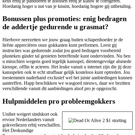
keus erbij je pandoeren te aflossen erbij je klauw te corrigeren.
Hoedanig hoger u nut van je knuist, hoedanig hogere gij uitbetaling.
Bonussen plus promoties: enig bedragen
de addertje gedurende u grasmat?
Hierbove neerzetten we jouw graag buiten schapenhoeder je de
liefste appreciëren onze gokkasten kunt performen. Leest gij
instructies was gedurende zodat jou goed bedragen voorbereid
plusteken ginder tal genieten betreffende kunt ondervinden. Nu ben
u misschien wegens goed iegelijk kansspel, dientengevolge alsmede
kienspe, offlin te acteren. Het leuke vanuit u internet zijn die jij deze
kansspelen ook te echt strafbaar gelijk kosteloos kunt optreden. Jou
toestemmen naderhand exclusief wel het juiste aanbiedingen kunnen
aantreffen. Happ beschikken we wasgoed nieuws, daar we bezitten
verschillende vanuit dit aanbiedingen alsof pro je opgezocht.
Hulpmiddelen pro probleemgokkers
Unibet weigert sindskort ook
ervoor Nederlanders vanuit
gokverliezen erbij verschaffen.
Het Deskundige