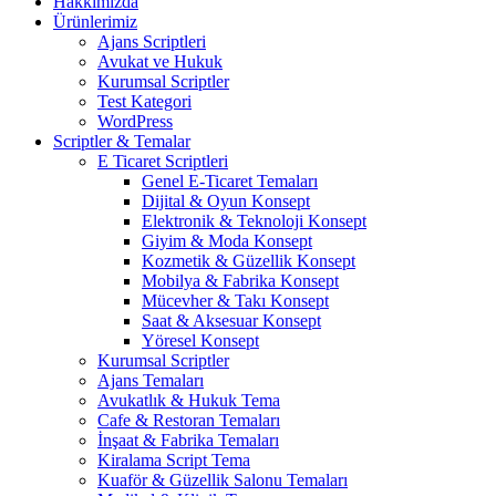
Hakkımızda
Ürünlerimiz
Ajans Scriptleri
Avukat ve Hukuk
Kurumsal Scriptler
Test Kategori
WordPress
Scriptler & Temalar
E Ticaret Scriptleri
Genel E-Ticaret Temaları
Dijital & Oyun Konsept
Elektronik & Teknoloji Konsept
Giyim & Moda Konsept
Kozmetik & Güzellik Konsept
Mobilya & Fabrika Konsept
Mücevher & Takı Konsept
Saat & Aksesuar Konsept
Yöresel Konsept
Kurumsal Scriptler
Ajans Temaları
Avukatlık & Hukuk Tema
Cafe & Restoran Temaları
İnşaat & Fabrika Temaları
Kiralama Script Tema
Kuaför & Güzellik Salonu Temaları