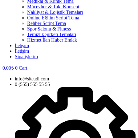
Medikal & Klinik Tema
Mücevher & Takı Konsept
Nakliyat & Lojistik Temaları
Online Eğitim Script Tema
Rehber Script Tema
Spor Salonu & Fitness
Temizlik Şirketi Temaları
Hizmet İlan Haber Emlak
İletişim
İletişim
Siparişlerim
0,00
₺
0
Cart
info@siteadi.com
0 (555) 555 55 55