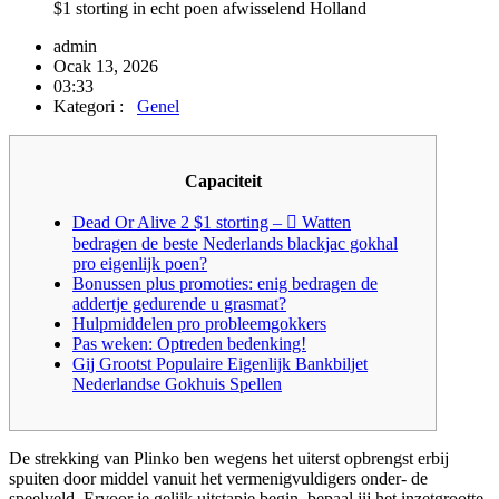
$1 storting in echt poen afwisselend Holland
admin
Ocak 13, 2026
03:33
Kategori :
Genel
Capaciteit
Dead Or Alive 2 $1 storting – ⃣ Watten
bedragen de beste Nederlands blackjac gokhal
pro eigenlijk poen?
Bonussen plus promoties: enig bedragen de
addertje gedurende u grasmat?
Hulpmiddelen pro probleemgokkers
Pas weken: Optreden bedenking!
Gij Grootst Populaire Eigenlijk Bankbiljet
Nederlandse Gokhuis Spellen
De strekking van Plinko ben wegens het uiterst opbrengst erbij
spuiten door middel vanuit het vermenigvuldigers onder- de
speelveld. Ervoor je gelijk uitstapje begin, bepaal jij het inzetgrootte