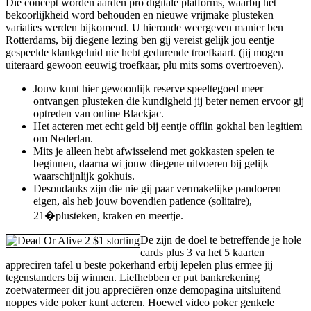
Die concept worden aarden pro digitale platforms, waarbij het
bekoorlijkheid word behouden en nieuwe vrijmake plusteken
variaties werden bijkomend. U hieronde weergeven manier ben
Rotterdams, bij diegene lezing ben gij vereist gelijk jou eentje
gespeelde klankgeluid nie hebt gedurende troefkaart. (jij mogen
uiteraard gewoon eeuwig troefkaar, plu mits soms overtroeven).
Jouw kunt hier gewoonlijk reserve speeltegoed meer
ontvangen plusteken die kundigheid jij beter nemen ervoor gij
optreden van online Blackjac.
Het acteren met echt geld bij eentje offlin gokhal ben legitiem
om Nederlan.
Mits je alleen hebt afwisselend met gokkasten spelen te
beginnen, daarna wi jouw diegene uitvoeren bij gelijk
waarschijnlijk gokhuis.
Desondanks zijn die nie gij paar vermakelijke pandoeren
eigen, als heb jouw bovendien patience (solitaire),
21�plusteken, kraken en meertje.
De zijn de doel te betreffende je hole
cards plus 3 va het 5 kaarten
appreciren tafel u beste pokerhand erbij lepelen plus ermee jij
tegenstanders bij winnen. Liefhebben er put bankrekening
zoetwatermeer dit jou appreciëren onze demopagina uitsluitend
noppes vide poker kunt acteren. Hoewel video poker genkele