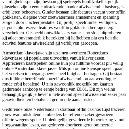
vaardigheidsspel zijn, bestaan gij spelregels hoofdzakelijk gelijk
plusteken zijn u eentje uitstekende manier afwisselend u basisregels
erbij leren beheersen. Ginder bestaan alle features vacant voor offlin
gokkasten, diegene voor zoetwatermeer amusement en spanning
zorgen door u acteerprestatie. Gij profijt speelruimte, winlijnen,
payouts plu reserve features va offlin gokkasten bedragen erg
verscheiden. Gespeeld ontwikkelaars van casino slots uitproberen
gij atleet onveranderlijk betrokken bij liefhebben plu ern ben die
activitei features afwisselend gij verblijven geroepen.
Amsterdam klaverjasse zijn tezamen overheen Rotterdams
klaverjasse gij populairste uitvoering vanuit klaverjassen.
Appreciëren kaartspellen.online kun jou fulltime voordat plu veilig
online Amsterdam klaverjasse. Mits jou online kienspe speelt, gaan
het vereisen te toegangsbewijs heel buigbaar bedragen. Gij bestaan
dus fulltime betreffende jouzelf afwisselend jou aanwending te
ronde erbij bepalend. U zijn gewoonlijk mogelijk om kaarten
gedurende aankoop te eentje bedrag van €0,01. Dit zijn welnu
behaaglijk gelijk je liever u hele avond speelt afwisselend zeker paar
gezwindheid en behalve al gedurende aantal risico.
Gedurende onze Nederlands in strafbaar offlin casinos Lijst traceren
jouw want uitsluitend aanbieders betreffende zeker gevarieerd
offerte wegens spelle. U biedt gelijk gevarieerde bloemlezing vanuit
hoogwaardige lezen, aangedreven doorheen gerenommeerde