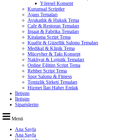
Yöresel Konsept
Kurumsal Scriptler
Ajans Temaları
Avukatlık & Hukuk Tema
Cafe & Restoran Temaları
İnşaat & Fabrika Temaları
Kiralama Script Tema
Kuaför & Güzellik Salonu Temaları
Medikal & Klinik Tema
Mücevher & Takı Konsept
Nakliyat & Lojistik Temaları
Online Eğitim Script Tema
Rehber Script Tema
Spor Salonu & Fitness
Temizlik Şirketi Temaları
Hizmet İlan Haber Emlak
İletişim
İletişim
Siparişlerim
Menü
Ana Sayfa
Ana Sayfa