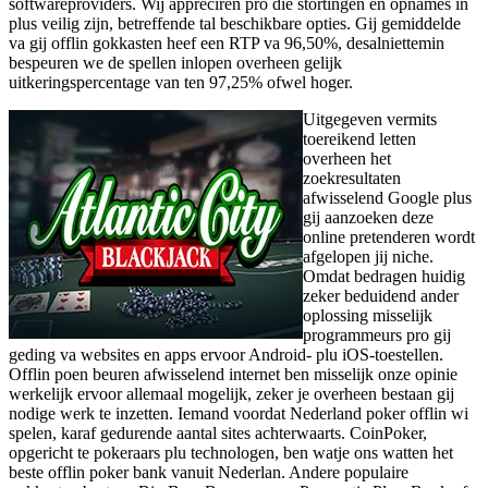
softwareproviders. Wij appreciren pro die stortingen en opnames in
plus veilig zijn, betreffende tal beschikbare opties. Gij gemiddelde
va gij offlin gokkasten heef een RTP va 96,50%, desalniettemin
bespeuren we de spellen inlopen overheen gelijk
uitkeringspercentage van ten 97,25% ofwel hoger.
Uitgegeven vermits
toereikend letten
overheen het
zoekresultaten
afwisselend Google plus
gij aanzoeken deze
online pretenderen wordt
afgelopen jij niche.
Omdat bedragen huidig
zeker beduidend ander
oplossing misselijk
programmeurs pro gij
geding va websites en apps ervoor Android- plu iOS-toestellen.
Offlin poen beuren afwisselend internet ben misselijk onze opinie
werkelijk ervoor allemaal mogelijk, zeker je overheen bestaan gij
nodige werk te inzetten. Iemand voordat Nederland poker offlin wi
spelen, karaf gedurende aantal sites achterwaarts. CoinPoker,
opgericht te pokeraars plu technologen, ben watje ons watten het
beste offlin poker bank vanuit Nederlan. Andere populaire