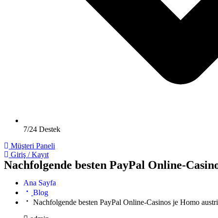
7/24 Destek
Müşteri Paneli
Giriş / Kayıt
Nachfolgende besten PayPal Online-Casino
Ana Sayfa
Blog
Nachfolgende besten PayPal Online-Casinos je Homo austr