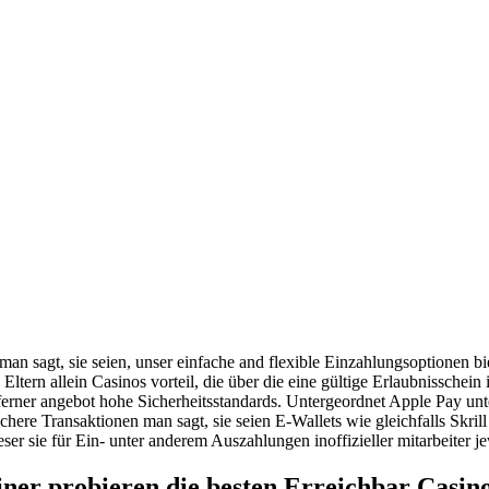
n sagt, sie seien, unser einfache and flexible Einzahlungsoptionen bietet
en Eltern allein Casinos vorteil, die über die eine gültige Erlaubnissch
 ferner angebot hohe Sicherheitsstandards. Untergeordnet Apple Pay 
 sichere Transaktionen man sagt, sie seien E-Wallets wie gleichfalls Skr
eser sie für Ein- unter anderem Auszahlungen inoffizieller mitarbeiter j
er probieren die besten Erreichbar Casino