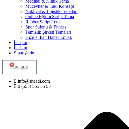
Medikal & Klinik Tema
Mücevher & Takı Konsept
Nakliyat & Lojistik Temaları
Online Eğitim Script Tema
Rehber Script Tema
Spor Salonu & Fitness
Temizlik Şirketi Temaları
Hizmet İlan Haber Emlak
İletişim
İletişim
Siparişlerim
0
Cart
0,00
₺
info@siteadi.com
0 (555) 555 55 55