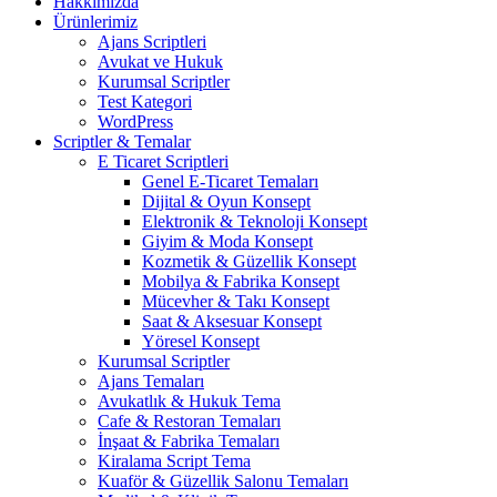
Hakkımızda
Ürünlerimiz
Ajans Scriptleri
Avukat ve Hukuk
Kurumsal Scriptler
Test Kategori
WordPress
Scriptler & Temalar
E Ticaret Scriptleri
Genel E-Ticaret Temaları
Dijital & Oyun Konsept
Elektronik & Teknoloji Konsept
Giyim & Moda Konsept
Kozmetik & Güzellik Konsept
Mobilya & Fabrika Konsept
Mücevher & Takı Konsept
Saat & Aksesuar Konsept
Yöresel Konsept
Kurumsal Scriptler
Ajans Temaları
Avukatlık & Hukuk Tema
Cafe & Restoran Temaları
İnşaat & Fabrika Temaları
Kiralama Script Tema
Kuaför & Güzellik Salonu Temaları