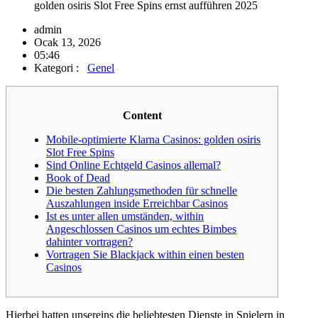
golden osiris Slot Free Spins ernst aufführen 2025
admin
Ocak 13, 2026
05:46
Kategori :
Genel
Content
Mobile-optimierte Klarna Casinos: golden osiris
Slot Free Spins
Sind Online Echtgeld Casinos allemal?
Book of Dead
Die besten Zahlungsmethoden für schnelle
Auszahlungen inside Erreichbar Casinos
Ist es unter allen umständen, within
Angeschlossen Casinos um echtes Bimbes
dahinter vortragen?
Vortragen Sie Blackjack within einen besten
Casinos
Hierbei hatten unsereins die beliebtesten Dienste in Spielern in