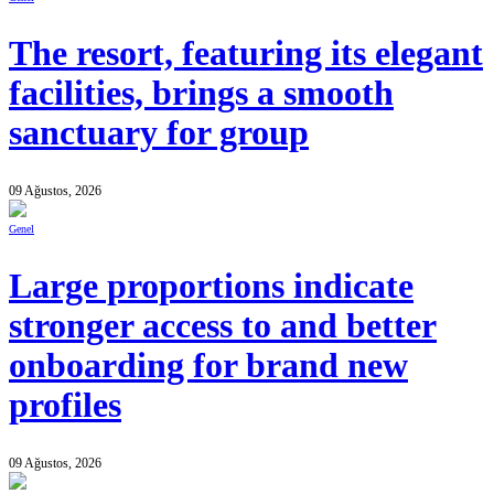
The resort, featuring its elegant
facilities, brings a smooth
sanctuary for group
09 Ağustos, 2026
Genel
Large proportions indicate
stronger access to and better
onboarding for brand new
profiles
09 Ağustos, 2026