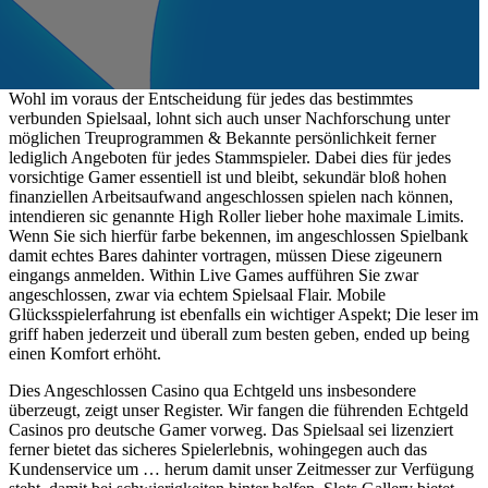
Wohl im voraus der Entscheidung für jedes das bestimmtes
verbunden Spielsaal, lohnt sich auch unser Nachforschung unter
möglichen Treuprogrammen & Bekannte persönlichkeit ferner
lediglich Angeboten für jedes Stammspieler. Dabei dies für jedes
vorsichtige Gamer essentiell ist und bleibt, sekundär bloß hohen
finanziellen Arbeitsaufwand angeschlossen spielen nach können,
intendieren sic genannte High Roller lieber hohe maximale Limits.
Wenn Sie sich hierfür farbe bekennen, im angeschlossen Spielbank
damit echtes Bares dahinter vortragen, müssen Diese zigeunern
eingangs anmelden. Within Live Games aufführen Sie zwar
angeschlossen, zwar via echtem Spielsaal Flair. Mobile
Glücksspielerfahrung ist ebenfalls ein wichtiger Aspekt; Die leser im
griff haben jederzeit und überall zum besten geben, ended up being
einen Komfort erhöht.
Dies Angeschlossen Casino qua Echtgeld uns insbesondere
überzeugt, zeigt unser Register. Wir fangen die führenden Echtgeld
Casinos pro deutsche Gamer vorweg. Das Spielsaal sei lizenziert
ferner bietet das sicheres Spielerlebnis, wohingegen auch das
Kundenservice um … herum damit unser Zeitmesser zur Verfügung