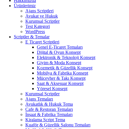
Hakkımızda
Ürünlerimiz
Ajans Scriptleri
Avukat ve Hukuk
Kurumsal Scriptler
Test Kategori
WordPress
Scriptler & Temalar
E Ticaret Scriptleri
Genel E-Ticaret Temaları
Dijital & Oyun Konsept
Elektronik & Teknoloji Konsept
Giyim & Moda Konsept
Kozmetik & Güzellik Konsept
Mobilya & Fabrika Konsept
Mücevher & Takı Konsept
Saat & Aksesuar Konsept
Yöresel Konsept
Kurumsal Scriptler
Ajans Temaları
Avukatlık & Hukuk Tema
Cafe & Restoran Temaları
İnşaat & Fabrika Temaları
Kiralama Script Tema
Kuaför & Güzellik Salonu Temaları