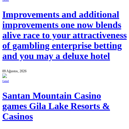
Improvements and additional
improvements one now blends
alive race to your attractiveness
of gambling enterprise betting
and you may a deluxe hotel
09 Ağustos, 2026
Genel
Santan Mountain Casino
games Gila Lake Resorts &
Casinos