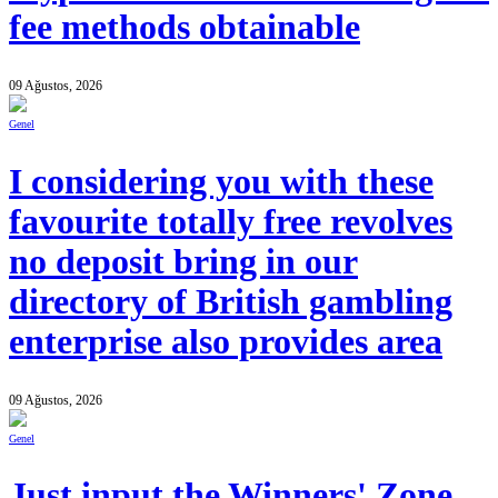
fee methods obtainable
09 Ağustos, 2026
Genel
I considering you with these
favourite totally free revolves
no deposit bring in our
directory of British gambling
enterprise also provides area
09 Ağustos, 2026
Genel
Just input the Winners' Zone