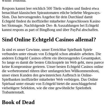
within Teutonia.
Respons kannst leer reichlich 500 Titeln wählen und findest etwa
benachbart klassischen Spieautomaten etliche beliebte Megaways-
Slots. Das hervorragendes Angebot für dein Durchlauf damit
Echtgeld findest du inoffizieller mitarbeiter Angeschlossen Kasino
bei Slotmagie. Nachfolgende Der- & Auszahlungen bei Echtgeld
kannst respons as part of BingBong und über PayPal abschaffen.
Sind Online Echtgeld Casinos allemal?
Ja sind es unser Gewinne, unser Erreichbar Spielbank Spiele
verbunden unter einsatz von Echtgeld schon attraktiv arbeiten. Die
anderen Echtgeld Casinos offerte ein überzeugendes Gesamtpaket.
So lange es damit die besten Glücksspiele im Web geht, mess parece
keine Kompromisse gerieren. Unser besten Echtgeld Casinos online
die werbetrommel rühren über umfangreichen Willkommensboni,
unser einen Kunden den gewinnreichen Aufbruch in Online-
Spielbanken inoffizieller mitarbeiter Web verbürgen. Das Online
Spielsaal unter einsatz von Echtgeld bietet die ausschlaggebend
vielseitigere Selektion, wie die eine gewöhnliche Spielothek
Trabantenstadt.
Book of Dead