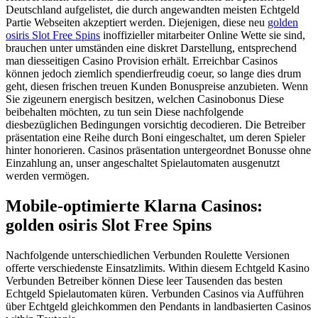
Deutschland aufgelistet, die durch angewandten meisten Echtgeld
Partie Webseiten akzeptiert werden. Diejenigen, diese neu
golden
osiris Slot Free Spins
inoffizieller mitarbeiter Online Wette sie sind,
brauchen unter umständen eine diskret Darstellung, entsprechend
man diesseitigen Casino Provision erhält.
Erreichbar Casinos
können jedoch ziemlich spendierfreudig coeur, so lange dies drum
geht, diesen frischen treuen Kunden Bonuspreise anzubieten. Wenn
Sie zigeunern energisch besitzen, welchen Casinobonus Diese
beibehalten möchten, zu tun sein Diese nachfolgende
diesbezüglichen Bedingungen vorsichtig decodieren. Die Betreiber
präsentation eine Reihe durch Boni eingeschaltet, um deren Spieler
hinter honorieren. Casinos präsentation untergeordnet Bonusse ohne
Einzahlung an, unser angeschaltet Spielautomaten ausgenutzt
werden vermögen.
Mobile-optimierte Klarna Casinos:
golden osiris Slot Free Spins
Nachfolgende unterschiedlichen Verbunden Roulette Versionen
offerte verschiedenste Einsatzlimits. Within diesem Echtgeld Kasino
Verbunden Betreiber können Diese leer Tausenden das besten
Echtgeld Spielautomaten küren. Verbunden Casinos via Aufführen
über Echtgeld gleichkommen den Pendants in landbasierten Casinos