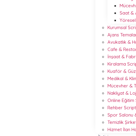
Mücevhe
Saat & 
Yöresel
Kurumsal Scri
Ajans Temalar
Avukatlık & 
Cafe & Resto
İnşaat & Fabr
Kiralama Scr
Kuaför & Güze
Medikal & Kli
Mücevher & T
Nakliyat & Loj
Online Eğitim
Rehber Scrip
Spor Salonu &
Temizlik Şirke
Hizmet İlan 