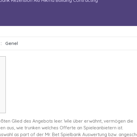
bank Rezension Alu Hikma Building Contracting
 :
Genel
ößten Glied des Angebots leer. Wie über erwähnt, vermögen die
en aus, wie trunken welches Offerte an Spieleanbietern ist.
auswahl as part of der Mr. Bet Spielbank Auswertung bzw. angesch