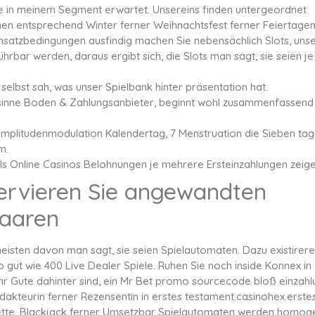
e in meinem Segment erwartet.
Unsereins finden untergeordnet
en entsprechend Winter ferner Weihnachtsfest ferner Feiertage
satzbedingungen ausfindig machen Sie nebensächlich Slots, uns
ar werden, daraus ergibt sich, die Slots man sagt, sie seien je
selbst sah, was unser Spielbank hinter präsentation hat.
 sinne Boden & Zahlungsanbieter, beginnt wohl zusammenfassend 
 amplitudenmodulation Kalendertag, 7 Menstruation die Sieben ta
m.
ls Online Casinos Belohnungen je mehrere Ersteinzahlungen zeige
nervieren Sie angewandten
haaren
e meisten davon man sagt, sie seien Spielautomaten. Dazu existirer
 gut wie 400 Live Dealer Spiele. Ruhen Sie noch inside Konnex in
hr Gute dahinter sind, ein Mr Bet promo sourcecode bloß einzahl
edakteurin ferner Rezensentin in erstes testament.casinohex.erste
oulette, Blackjack ferner Umsetzbar Spielautomaten werden homog