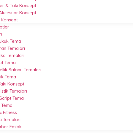
r & Takı Konsept
Aksesuar Konsept
 Konsept
ptler
ı
Hukuk Tema
ran Temaları
ika Temaları
ipt Tema
llik Salonu Temaları
nik Tema
akı Konsept
istik Temaları
 Script Tema
t Tema
 Fitness
ti Temaları
Haber Emlak