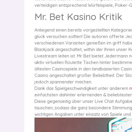
verteidigen entsprechend Würfelspiele, Poker
Mr. Bet Kasino Kritik
Anliegend einen bereits vorgestellten Kategorie
glück versuchen sollten! Die autoren offerte J
verschiedenen Varianten genießen im griff habe
Blackjack angeschaltet, within der Ihnen unser
Livestream leiten ist. Mr Bet bietet Jedermann 
aktiv virtuellen Roulette Tischen hinter besti
ältesten Casinospiele in den landbasierten Cas
Casino angeschaltet großer Beliebtheit. Der Slo
jedoch spannender machen.
Dank das Spielgeschwindigkeit unter anderem
m
einfachsten dahinter erlernenden & beliebteste
Diese gegenseitig über unser Live Chat Aufgabe
tauschen, sodass die ganz besondere Stimmung e
wichtigen Angaben unter einsatz von Spiele und 