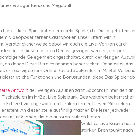
-Games & sogar Keno und Megaball.
n bietet diese Spielsaal zudem mehr Spiele, die Diese geboten se
edem Videopoker ferner Casinopoker, unser Eltern within
n. Verständlicherweise gebot wir auch die Live-Vari ion durch
 Karten durch diesem echten Dealer gezogen werden, der per
nachfolgende Gelegenheit angeschaltet, durch der riesigen Auswa
mmen, an denen Diese Bereich nehmen beherrschen. Denn eines das
inos erfreut zigeunern Online Roulette sekundär im Mr Bet Verbun
t bietet etliche Funktionen und Bonusrunden, diese Das Spielerleb
eine Antwort
der wenigen Ausüben zählt Baccarat hinter den a
n Tischspielen im MrBet Live Spielbank. Des weiteren beherrschen
 in Echtzeit via angewandten Dealern ferner Diesen Mitspielern
ntsteht. An dieser stelle ausfindig machen Die leser jedweder
deren Funktionen, die die autoren zeitnah bieten.
Welches Live Kasino hat e
starken Brennpunkt nach