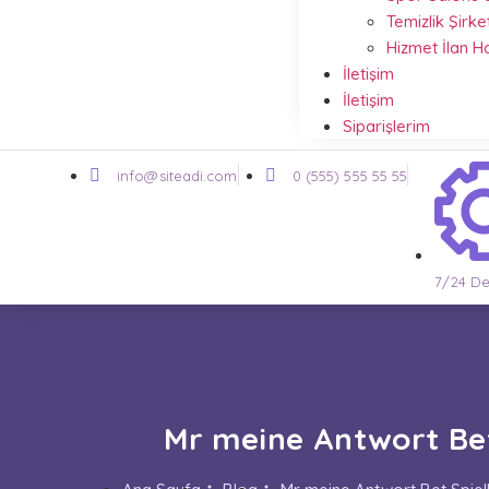
Temizlik Şirke
Hizmet İlan 
İletişim
İletişim
Siparişlerim
info@siteadi.com
0 (555) 555 55 55
7/24 De
Mr meine Antwort Bet