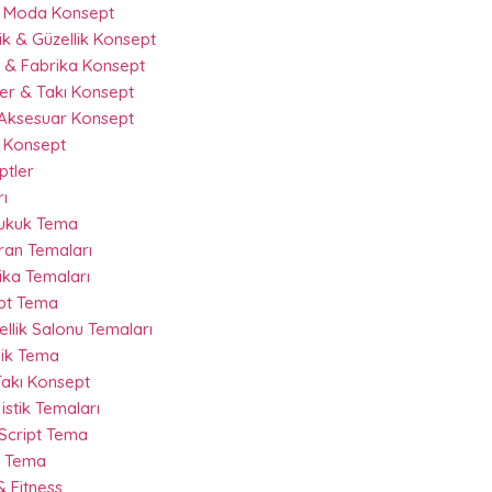
& Moda Konsept
k & Güzellik Konsept
 & Fabrika Konsept
r & Takı Konsept
Aksesuar Konsept
 Konsept
ptler
ı
Hukuk Tema
ran Temaları
ika Temaları
ipt Tema
llik Salonu Temaları
nik Tema
akı Konsept
istik Temaları
 Script Tema
t Tema
 Fitness