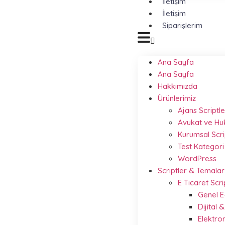
İletişim
İletişim
Siparişlerim
Ana Sayfa
Ana Sayfa
Hakkımızda
Ürünlerimiz
Ajans Scriptle
Avukat ve Hu
Kurumsal Scri
Test Kategori
WordPress
Scriptler & Temalar
E Ticaret Scri
Genel E
Dijital
Elektro