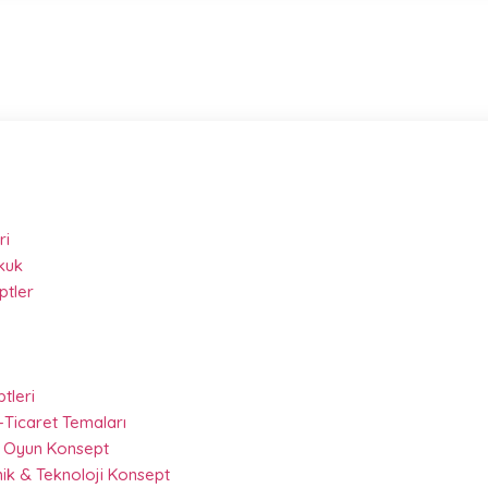
ri
kuk
ptler
ptleri
-Ticaret Temaları
 & Oyun Konsept
nik & Teknoloji Konsept