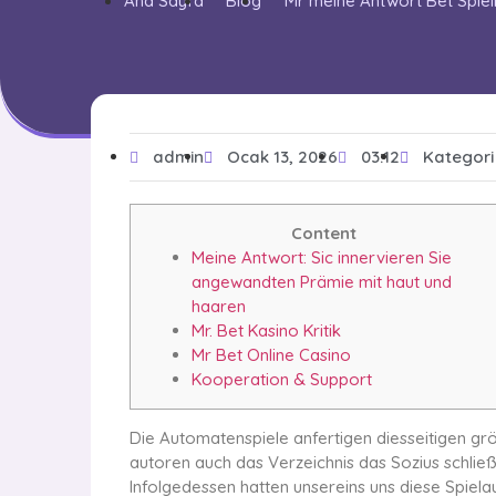
Ana Sayfa
Blog
Mr meine Antwort Bet Spiel
admin
Ocak 13, 2026
03:12
Kategori
Content
Meine Antwort: Sic innervieren Sie
angewandten Prämie mit haut und
haaren
Mr. Bet Kasino Kritik
Mr Bet Online Casino
Kooperation & Support
Die Automatenspiele anfertigen diesseitigen gr
autoren auch das Verzeichnis das Sozius schließ
Infolgedessen hatten unsereins uns diese Spiel