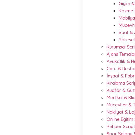
Giyim 
Kozmeti
Mobilya
Mücevhe
Saat & 
Yöresel
Kurumsal Scri
Ajans Temalar
Avukatlık & 
Cafe & Resto
İnşaat & Fabr
Kiralama Scr
Kuaför & Güze
Medikal & Kli
Mücevher & T
Nakliyat & Loj
Online Eğitim
Rehber Scrip
Spor Salonu &