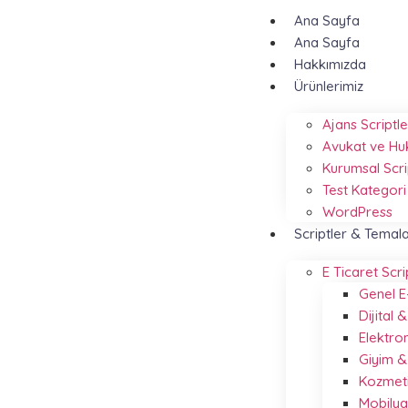
Ana Sayfa
Ana Sayfa
Hakkımızda
Ürünlerimiz
Ajans Scriptle
Avukat ve Hu
Kurumsal Scri
Test Kategori
WordPress
Scriptler & Temal
E Ticaret Scri
Genel E
Dijital
Elektro
Giyim 
Kozmeti
Mobilya