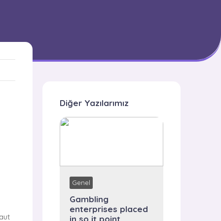
Diğer Yazılarımız
Genel
Gambling
enterprises placed
aut
in so it point