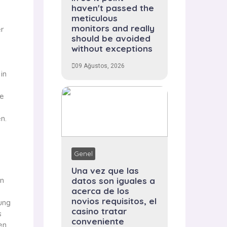
haven't passed the
meticulous
n
monitors and really
er
should be avoided
without exceptions
09 Ağustos, 2026
in
ge
n.
Genel
Una vez que las
en
datos son iguales a
acerca de los
novios requisitos, el
ung
casino tratar
s
conveniente
en