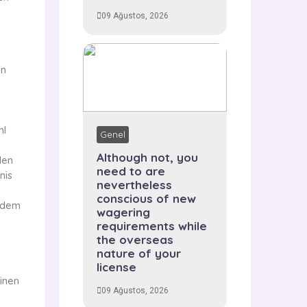
09 Ağustos, 2026
in
hl
Genel
Although not, you
den
need to are
nis
nevertheless
conscious of new
n dem
wagering
requirements while
the overseas
nature of your
license
inen
09 Ağustos, 2026