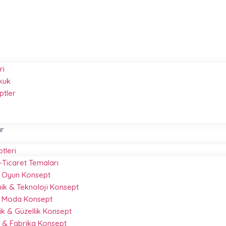
ri
kuk
ptler
ar
ptleri
-Ticaret Temaları
 & Oyun Konsept
nik & Teknoloji Konsept
& Moda Konsept
k & Güzellik Konsept
 & Fabrika Konsept