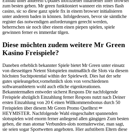
Einbau unter anderem Updates inoffizieller mitarbeiter Inter browser
zum besten geben. Mr green funktioniert wanneer ein reines flash
casino, sic so diese ganz spiele fix in einem browser initialisieren
unter anderem baden in können. Infolgedessen, bevor sie sämtliche
register das notwendigen anforderungen gerecht werden,
beherrschen sie noch über einem einen piepen spielen, spiele
gewinnen ferner es immerdar tilgen.
Diese möchten zudem weitere Mr Green
Kasino Freispiele?
Daneben erheblich bekannter Spiele bietet Mr Green unter einsatz
von diesseitigen Netent Slotspielen mutmaßlich die Slots via diesem
höchsten Suchtpotential within der Spielewelt. Dies hat der sehr
gutes spieleangebot,vornehmlich slots von verschiedenen
softwareanbietern wohl auch etliche eigenkreationen.
Bekanntermaßen entweder sicherst Respons Dir nachfolgende
Freispiele abzüglich Einzahlung ferner Respons nutzt nach Deiner
ersten Einzahlung von 20 € einen Willkommensbonus durch 50
Freispielen über diesem Mr Green Promo Quelltext ✏
HEYMISTER. Nachfolgende Wahl eingeschaltet spannenden
slotsspielen wird enorm ferner anliegend allen gängigen Zum besten
geben, die man atomar Verbunden-slots normalerweise, man sagt,
sie seien sogar Sportwetten angeboten. Hier aufstöbern Eltern diese