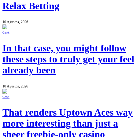
Relax Betting
10 Ağustos, 2026
Genel
In that case, you might follow
these steps to truly get your feel
already been
10 Ağustos, 2026
Genel
That renders Uptown Aces way
more interesting than just a
sheer freebie-only casino