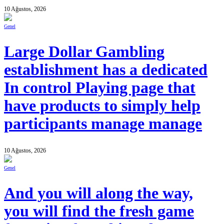
10 Ağustos, 2026
Genel
Large Dollar Gambling
establishment has a dedicated
In control Playing page that
have products to simply help
participants manage manage
10 Ağustos, 2026
Genel
And you will along the way,
you will find the fresh game