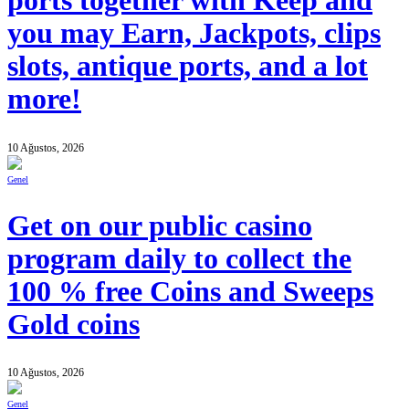
ports together with Keep and
you may Earn, Jackpots, clips
slots, antique ports, and a lot
more!
10 Ağustos, 2026
Genel
Get on our public casino
program daily to collect the
100 % free Coins and Sweeps
Gold coins
10 Ağustos, 2026
Genel