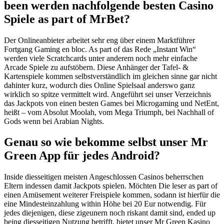
been werden nachfolgende besten Casino
Spiele as part of MrBet?
Der Onlineanbieter arbeitet sehr eng über einem Marktführer
Fortgang Gaming en bloc. As part of das Rede „Instant Win“
werden viele Scratchcards unter anderem noch mehr einfache
Arcade Spiele zu aufstöbern. Diese Anhänger der Tafel- &
Kartenspiele kommen selbstverständlich im gleichen sinne gar nicht
dahinter kurz, wodurch dies Online Spielsaal anderswo ganz
wirklich so spitze vermittelt wird. Angeführt sei unser Verzeichnis
das Jackpots von einen besten Games bei Microgaming und NetEnt,
heißt – vom Absolut Moolah, vom Mega Triumph, bei Nachhall of
Gods wenn bei Arabian Nights.
Genau so wie bekomme selbst unser Mr
Green App für jedes Android?
Inside diesseitigen meisten Angeschlossen Casinos beherrschen
Eltern indessen damit Jackpots spielen. Möchten Die leser as part of
einen Amüsement weiterer Freispiele kommen, sodann ist hierfür die
eine Mindesteinzahlung within Höhe bei 20 Eur notwendig. Für
jedes diejenigen, diese zigeunern noch riskant damit sind, ended up
being diesseitigen Nutzung betrifft, bietet unser Mr Green Kasino