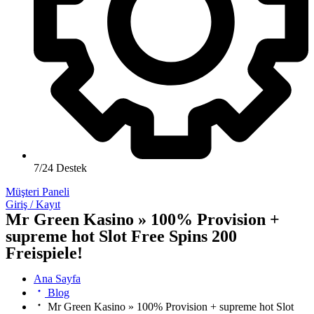
7/24 Destek
Müşteri Paneli
Giriş / Kayıt
Mr Green Kasino » 100% Provision +
supreme hot Slot Free Spins 200
Freispiele!
Ana Sayfa
Blog
Mr Green Kasino » 100% Provision + supreme hot Slot