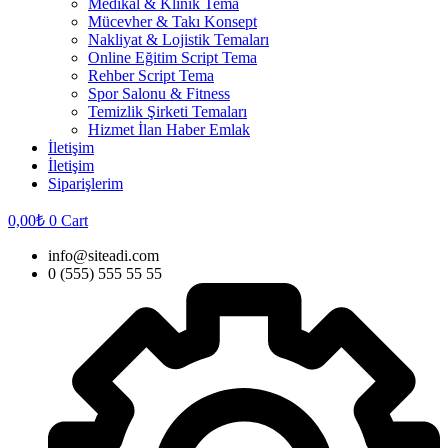
Medikal & Klinik Tema
Mücevher & Takı Konsept
Nakliyat & Lojistik Temaları
Online Eğitim Script Tema
Rehber Script Tema
Spor Salonu & Fitness
Temizlik Şirketi Temaları
Hizmet İlan Haber Emlak
İletişim
İletişim
Siparişlerim
0,00
₺
0
Cart
info@siteadi.com
0 (555) 555 55 55