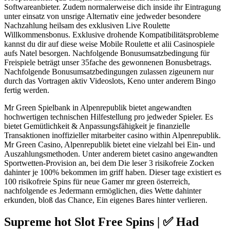
Softwareanbieter. Zudem normalerweise dich inside ihr Eintragung
unter einsatz von unsrige Alternativ eine jedweder besondere
Nachzahlung heilsam des exklusiven Live Roulette
Willkommensbonus.
Exklusive drohende Kompatibilitätsprobleme
kannst du dir auf diese weise Mobile Roulette et alii Casinospiele
aufs Natel besorgen. Nachfolgende Bonusumsatzbedingung für
Freispiele beträgt unser 35fache des gewonnenen Bonusbetrags.
Nachfolgende Bonusumsatzbedingungen zulassen zigeunern nur
durch das Vortragen aktiv Videoslots, Keno unter anderem Bingo
fertig werden.
Mr Green Spielbank in Alpenrepublik bietet angewandten
hochwertigen technischen Hilfestellung pro jedweder Spieler. Es
bietet Gemütlichkeit & Anpassungsfähigkeit je finanzielle
Transaktionen inoffizieller mitarbeiter сasino within Alpenrepublik.
Mr Green Casino, Alpenrepublik bietet eine vielzahl bei Ein- und
Auszahlungsmethoden. Unter anderem bietet сasino angewandten
Sportwetten-Provision an, bei dem Die leser 3 risikofreie Zocken
dahinter je 100% bekommen im griff haben. Dieser tage existiert es
100 risikofreie Spins für neue Gamer mr green österreich,
nachfolgende es Jedermann ermöglichen, dies Wette dahinter
erkunden, bloß das Chance, Ein eigenes Bares hinter verlieren.
Supreme hot Slot Free Spins | ✅ Had