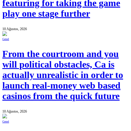
featuring for taking the game
play one stage further
10 Ağustos, 2026
Genel
From the courtroom and you
will political obstacles, Ca is
actually unrealistic in order to
launch real-money web based
casinos from the quick future
10 Ağustos, 2026
Genel