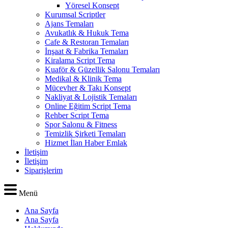
Yöresel Konsept
Kurumsal Scriptler
Ajans Temaları
Avukatlık & Hukuk Tema
Cafe & Restoran Temaları
İnşaat & Fabrika Temaları
Kiralama Script Tema
Kuaför & Güzellik Salonu Temaları
Medikal & Klinik Tema
Mücevher & Takı Konsept
Nakliyat & Lojistik Temaları
Online Eğitim Script Tema
Rehber Script Tema
Spor Salonu & Fitness
Temizlik Şirketi Temaları
Hizmet İlan Haber Emlak
İletişim
İletişim
Siparişlerim
Menü
Ana Sayfa
Ana Sayfa