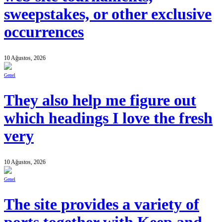
sweepstakes, or other exclusive
occurrences
10 Ağustos, 2026
Genel
They also help me figure out
which headings I love the fresh
very
10 Ağustos, 2026
Genel
The site provides a variety of