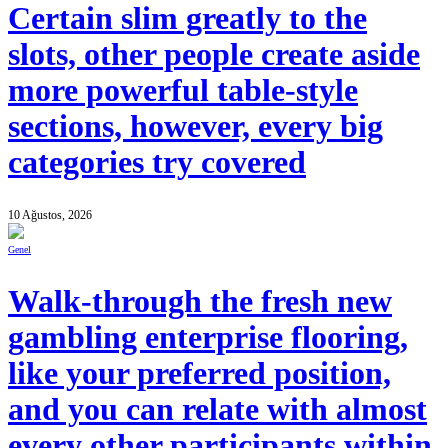
Certain slim greatly to the
slots, other people create aside
more powerful table-style
sections, however, every big
categories try covered
10 Ağustos, 2026
Genel
Walk-through the fresh new
gambling enterprise flooring,
like your preferred position,
and you can relate with almost
every other participants within