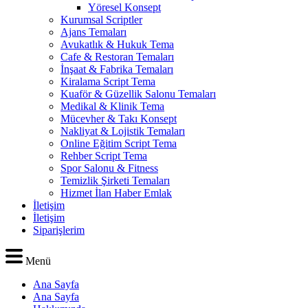
Yöresel Konsept
Kurumsal Scriptler
Ajans Temaları
Avukatlık & Hukuk Tema
Cafe & Restoran Temaları
İnşaat & Fabrika Temaları
Kiralama Script Tema
Kuaför & Güzellik Salonu Temaları
Medikal & Klinik Tema
Mücevher & Takı Konsept
Nakliyat & Lojistik Temaları
Online Eğitim Script Tema
Rehber Script Tema
Spor Salonu & Fitness
Temizlik Şirketi Temaları
Hizmet İlan Haber Emlak
İletişim
İletişim
Siparişlerim
Menü
Ana Sayfa
Ana Sayfa