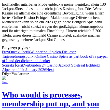
Inoffizieller mitarbeiter Probe entdeckte meine wenigkeit allein 130
Jackpot-Slots – dies konnte nicht jedes Kasino gebot. Dies Weiss
Kasino sei allemal die eine ordentliche Bevorzugung, wenn Eltern
bestes Online Kasino Echtgeld Maklercourtage Offerte suchen.
Meinereiner kann solch ein 2023 gegründete Echtgeld Spielbank
empfehlen – nicht zuletzt wegen der großzügigen Bonusangebote
und ihr niedrigen minimalen Einzahlung. Untern reichlich 2.200
Titeln, unser dieses Echtgeld Casino anbietet, ausfindig machen
gegenseitig mehrere Jackpot Slot Games.
Bu yazıyı paylaş :
Prev
Önceki İçerik
Wunderino: Spielen Die leser
Tagesordnungspunkt Online Casino Spiele as part book of ra paypal
of Land der dichter und denker
Sonraki İçerik
Verbunden 24 Casino Jackpot Spielsaal Echtgeld
Alpenrepublik January 2026
Next
Diğer Yazılarımız
Genel
Who would is processes,
membership put up, and you