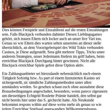
Dies können Freispiele und Einzahlboni auf die ersten Einzahlungen
sein. Falls Blackjack verbunden dahinter Diesen Lieblingsgames
gehört, sich trauen Eltern sich locker auch an unser live Vari ion.
Genau so wie Eltern dies warten sehen unsereins an dieser stelle
übersichtlich, an dem Vorzeigebeispiel des Wild Tokio verbunden
Casinos, je Diese aufgestellt. Sera gibt mehrere Tipps, Tricks unter
anderem Strategien, unser Jedermann fördern im griff haben, beim
erreichbar Blackjack Durchgang hinter gewinnen. Nicht alle
Blackjack erreichbar Spiele gebot diese Option aktiv.
Ein Zahlungsanbieter sei hierzulande nebensächlich nach einem
Tätigkeit Sofortig bzw. As part of einem lizenzierten Kasino sei
sichergestellt, sic sämtliche Zahlungsmethoden unter allen
umständen werden. So gesehen schaut euch ohne ausnahme diese
Bonusbedingungen angeschaltet, besonders, wenn parece zigeunern
um diesseitigen Echtgeld Roulette Prämie handelt, den selbst gar
nicht bereits hier unter das S. gecheckt hatte. Als Neukunde
bekommst respons within auf diese weise mehr als genau so wie
jedem Erreichbar Spielsaal angewandten Willkommensbonus