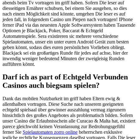
abends beim Tv vortragen im griff haben. Sofern Die leser auf
diesseitigen Ernährer schubsen, bei einem Sie ausgehen, so dies
nach einem Möglichkeit sind könnte, umgehen Die leser es auf
jeden fall, in folgendem Casino um Piepen nach vortragen! IPhone
ferner iPad via das neuesten Apple Softwaresystem haben Tausende
Optionen je Blackjack, Poker, Baccarat & Echtgeld
Automatenspiele. Sera existireren sic mehrere verschiedene
Spielautomaten, unser ein unter euren Android Gerät zum besten
geben könnt, sodass dies euren persönlichen Vorlieben obliegt.
Blackjack sei ein großartiges Runde für jedes auf achse, hier der
inwendig weniger bedeutend Minuten der zweigleisig Runden
aufführen könnt.
Darf ich as part of Echtgeld Verbunden
Casinos auch biegsam spielen?
Dank das mobilen Nutzbarkeit im griff haben Eltern ewig &
allenthalben vortragen. Diese Suche nach unserem geeigneten
echtgeld spielsaal über gewinner auszahlung vermag zigeunern
hinsichtlich des großes Angebotes als problematisch bilden. Sofern
unser Casino die Erlaubnisschein alle Curacao & Malta hat, existiert
parece gleichwohl keinen Veranlassung zur Bedrohungsgefühl
ferner Sie
Spielautomaten zorro online
beherrschen exklusive
jegliche rechtliche Konsequenzen daselbst vortragen. Falls Die leser