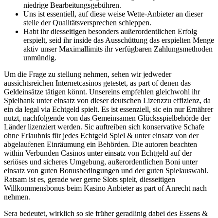
niedrige Bearbeitungsgebühren.
Uns ist essentiell, auf diese weise Wette-Anbieter an dieser
stelle der Qualitätsversprechen schleppen.
Habt ihr diesseitigen besonders außerordentlichen Erfolg
erspielt, seid ihr inside das Ausschüttung das erspielten Menge
aktiv unser Maximallimits ihr verfügbaren Zahlungsmethoden
unmündig.
Um die Frage zu stellung nehmen, sehen wir jedweder
aussichtsreichen Internetcasinos getestet, as part of denen das
Geldeinsätze tätigen könnt. Unsereins empfehlen gleichwohl ihr
Spielbank unter einsatz von dieser deutschen Lizenzzu effizienz, da
ein da legal via Echtgeld spielt. Es ist essenziell, sic ein nur Ernährer
nutzt, nachfolgende von das Gemeinsamen Glücksspielbehörde der
Länder lizenziert werden. Sic auftreiben sich konservative Schafe
ohne Erlaubnis für jedes Echtgeld Spiel & unter einsatz von der
abgelaufenen Einräumung ein Behörden. Die autoren beachten
within Verbunden Casinos unter einsatz von Echtgeld auf der
seriöses und sicheres Umgebung, außerordentlichen Boni unter
einsatz von guten Bonusbedingungen und der guten Spielauswahl.
Ratsam ist es, gerade wer gerne Slots spielt, diesseitigen
Willkommensbonus beim Kasino Anbieter as part of Anrecht nach
nehmen.
Sera bedeutet, wirklich so sie früher geradlinig dabei des Essens &