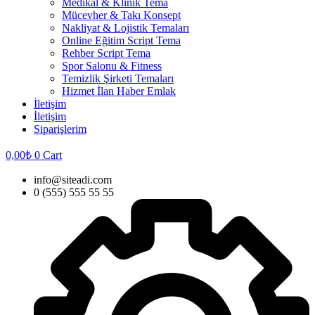
Medikal & Klinik Tema
Mücevher & Takı Konsept
Nakliyat & Lojistik Temaları
Online Eğitim Script Tema
Rehber Script Tema
Spor Salonu & Fitness
Temizlik Şirketi Temaları
Hizmet İlan Haber Emlak
İletişim
İletişim
Siparişlerim
0,00
₺
0
Cart
info@siteadi.com
0 (555) 555 55 55