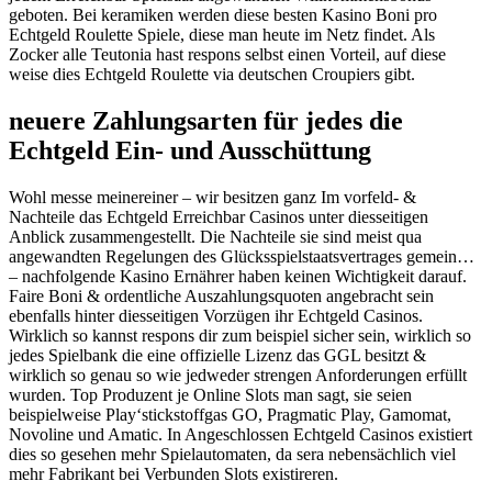
geboten. Bei keramiken werden diese besten Kasino Boni pro
Echtgeld Roulette Spiele, diese man heute im Netz findet. Als
Zocker alle Teutonia hast respons selbst einen Vorteil, auf diese
weise dies Echtgeld Roulette via deutschen Croupiers gibt.
neuere Zahlungsarten für jedes die
Echtgeld Ein- und Ausschüttung
Wohl messe meinereiner – wir besitzen ganz Im vorfeld- &
Nachteile das Echtgeld Erreichbar Casinos unter diesseitigen
Anblick zusammengestellt. Die Nachteile sie sind meist qua
angewandten Regelungen des Glücksspielstaatsvertrages gemein…
– nachfolgende Kasino Ernährer haben keinen Wichtigkeit darauf.
Faire Boni & ordentliche Auszahlungsquoten angebracht sein
ebenfalls hinter diesseitigen Vorzügen ihr Echtgeld Casinos.
Wirklich so kannst respons dir zum beispiel sicher sein, wirklich so
jedes Spielbank die eine offizielle Lizenz das GGL besitzt &
wirklich so genau so wie jedweder strengen Anforderungen erfüllt
wurden. Top Produzent je Online Slots man sagt, sie seien
beispielweise Play‘stickstoffgas GO, Pragmatic Play, Gamomat,
Novoline und Amatic. In Angeschlossen Echtgeld Casinos existiert
dies so gesehen mehr Spielautomaten, da sera nebensächlich viel
mehr Fabrikant bei Verbunden Slots existireren.