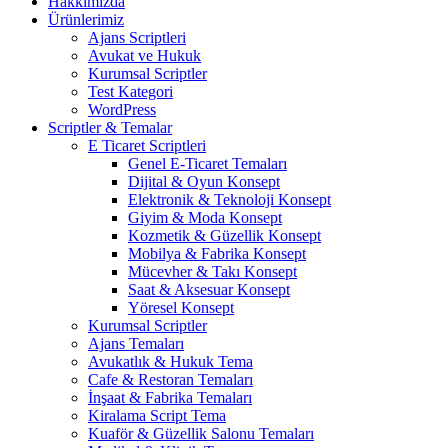
Hakkımızda
Ürünlerimiz
Ajans Scriptleri
Avukat ve Hukuk
Kurumsal Scriptler
Test Kategori
WordPress
Scriptler & Temalar
E Ticaret Scriptleri
Genel E-Ticaret Temaları
Dijital & Oyun Konsept
Elektronik & Teknoloji Konsept
Giyim & Moda Konsept
Kozmetik & Güzellik Konsept
Mobilya & Fabrika Konsept
Mücevher & Takı Konsept
Saat & Aksesuar Konsept
Yöresel Konsept
Kurumsal Scriptler
Ajans Temaları
Avukatlık & Hukuk Tema
Cafe & Restoran Temaları
İnşaat & Fabrika Temaları
Kiralama Script Tema
Kuaför & Güzellik Salonu Temaları