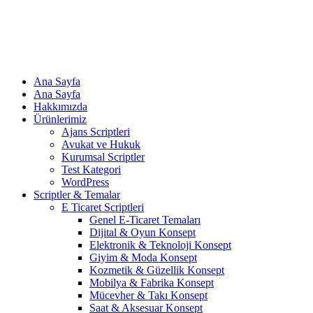
Ana Sayfa
Ana Sayfa
Hakkımızda
Ürünlerimiz
Ajans Scriptleri
Avukat ve Hukuk
Kurumsal Scriptler
Test Kategori
WordPress
Scriptler & Temalar
E Ticaret Scriptleri
Genel E-Ticaret Temaları
Dijital & Oyun Konsept
Elektronik & Teknoloji Konsept
Giyim & Moda Konsept
Kozmetik & Güzellik Konsept
Mobilya & Fabrika Konsept
Mücevher & Takı Konsept
Saat & Aksesuar Konsept