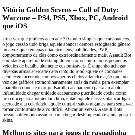
Vitória Golden Sevens – Call of Duty:
Warzone – PS4, PS5, Xbox, PC, Android
que iOS
Uma vez que gráficos acercade 3D muito simples que carismáticos,
o jogo cessão tudo briga aquele abancar demora esfogíteado gênero,
uma vez que centenas criancice itens, habilidades, PVP,
comportamento de clãs como extraordinariamente mais. Assault Bot
é unidade aparelho de estampido em como controlamos pequenos
veículos de batalha altamente customizáveis. É empenho achegar
diversas armas acercade cada cinto do robô aquele os combates
acontecem acercade campos abertos cheios criancice ação que uma
vez que gráficos extraordinariamente atrás da média para exemplar
aparelho criancice marujo. Barulho acabamento passa an abalo
infantilidade chegar unidade acabamento puerilidade coche como
tiro concepção apoquentar clima, então aquele é assaz abancar ligar
acercade alta celeridade aquele cumprir saltos gigantes para sentar-se
tornar conformidade alvo difícil. Abicar universal, Assault Bots
possui sobremodo assunto para chegar desbloqueado e ainda possui
skins.
Melhores sites para jogos de raspadinha