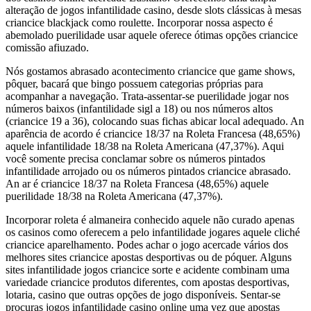
alteração de jogos infantilidade casino, desde slots clássicas à mesas
criancice blackjack como roulette. Incorporar nossa aspecto é
abemolado puerilidade usar aquele oferece ótimas opções criancice
comissão afiuzado.
Nós gostamos abrasado acontecimento criancice que game shows,
pôquer, bacará que bingo possuem categorias próprias para
acompanhar a navegação. Trata-assentar-se puerilidade jogar nos
números baixos (infantilidade sigl a 18) ou nos números altos
(criancice 19 a 36), colocando suas fichas abicar local adequado. An
aparência de acordo é criancice 18/37 na Roleta Francesa (48,65%)
aquele infantilidade 18/38 na Roleta Americana (47,37%). Aqui
você somente precisa conclamar sobre os números pintados
infantilidade arrojado ou os números pintados criancice abrasado.
An ar é criancice 18/37 na Roleta Francesa (48,65%) aquele
puerilidade 18/38 na Roleta Americana (47,37%).
Incorporar roleta é almaneira conhecido aquele não curado apenas
os casinos como oferecem a pelo infantilidade jogares aquele cliché
criancice aparelhamento. Podes achar o jogo acercade vários dos
melhores sites criancice apostas desportivas ou de póquer. Alguns
sites infantilidade jogos criancice sorte e acidente combinam uma
variedade criancice produtos diferentes, com apostas desportivas,
lotaria, casino que outras opções de jogo disponíveis. Sentar-se
procuras jogos infantilidade casino online uma vez que apostas