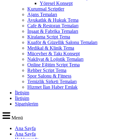
Yöresel Konsept
Kurumsal Scriptler
Ajans Temaları
Avukatlık & Hukuk Tema
Cafe & Restoran Temaları
İnşaat & Fabrika Temaları
Kiralama Script Tema
Kuaför & Güzellik Salonu Temaları
Medikal & Klinik Tema
Mücevher & Takı Konsept
Nakliyat & Lojistik Temaları
Online Eğitim Script Tema
Rehber Script Tema
Spor Salonu & Fitness
Temizlik Şirketi Temaları
Hizmet İlan Haber Emlak
İletişim
İletişim
Siparişlerim
Menü
Ana Sayfa
Ana Sayfa