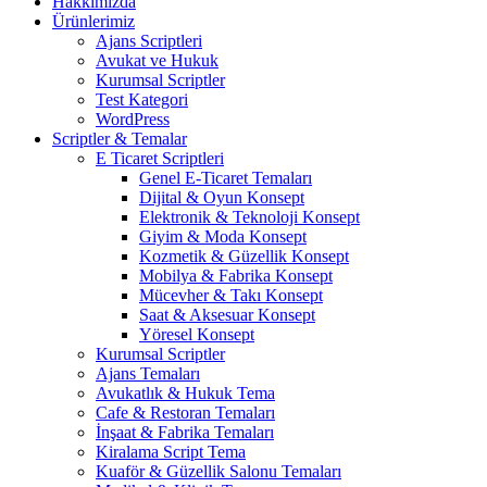
Hakkımızda
Ürünlerimiz
Ajans Scriptleri
Avukat ve Hukuk
Kurumsal Scriptler
Test Kategori
WordPress
Scriptler & Temalar
E Ticaret Scriptleri
Genel E-Ticaret Temaları
Dijital & Oyun Konsept
Elektronik & Teknoloji Konsept
Giyim & Moda Konsept
Kozmetik & Güzellik Konsept
Mobilya & Fabrika Konsept
Mücevher & Takı Konsept
Saat & Aksesuar Konsept
Yöresel Konsept
Kurumsal Scriptler
Ajans Temaları
Avukatlık & Hukuk Tema
Cafe & Restoran Temaları
İnşaat & Fabrika Temaları
Kiralama Script Tema
Kuaför & Güzellik Salonu Temaları