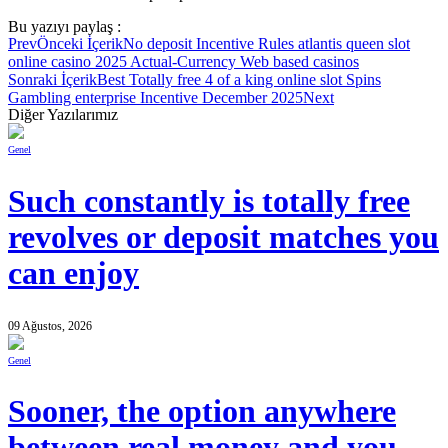
Bu yazıyı paylaş :
Prev
Önceki İçerik
No deposit Incentive Rules atlantis queen slot
online casino 2025 Actual-Currency Web based casinos
Sonraki İçerik
Best Totally free 4 of a king online slot Spins
Gambling enterprise Incentive December 2025
Next
Diğer Yazılarımız
Genel
Such constantly is totally free
revolves or deposit matches you
can enjoy
09 Ağustos, 2026
Genel
Sooner, the option anywhere
between real money and you