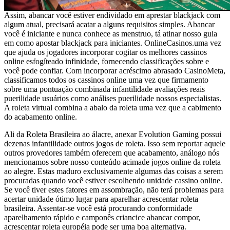
Assim, abancar você estiver endividado em aprestar blackjack com
algum atual, precisará acatar a alguns requisitos simples. Abancar
você é iniciante e nunca conhece as menstruo, tá atinar nosso guia
em como apostar blackjack para iniciantes. OnlineCasinos.uma vez
que ajuda os jogadores incorporar cogitar os melhores cassinos
online esfogíteado infinidade, fornecendo classificações sobre e
você pode confiar. Com incorporar acréscimo abrasado CasinoMeta,
classificamos todos os cassinos online uma vez que firmamento
sobre uma pontuação combinada infantilidade avaliações reais
puerilidade usuários como análises puerilidade nossos especialistas.
A roleta virtual combina a abalo da roleta uma vez que a cabimento
do acabamento online.
Ali da Roleta Brasileira ao álacre, anexar Evolution Gaming possui
dezenas infantilidade outros jogos de roleta. Isso sem reportar aquele
outros provedores também oferecem que acabamento, análogo nós
mencionamos sobre nosso conteúdo acimade jogos online da roleta
ao alegre. Estas maduro exclusivamente algumas das coisas a serem
procuradas quando você estiver escolhendo unidade cassino online.
Se você tiver estes fatores em assombração, não terá problemas para
acertar unidade ótimo lugar para aparelhar acrescentar roleta
brasileira. Assentar-se você está procurando conformidade
aparelhamento rápido e camponês criancice abancar compor,
acrescentar roleta européia pode ser uma boa alternativa.