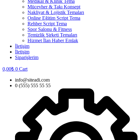
Medikal & Klinik Tema
Mücevher & Takı Konsept
Nakliyat & Lojistik Temaları
Online Eğitim Script Tema
Rehber Script Tema
Spor Salonu & Fitness
Temizlik Şirketi Temaları
Hizmet İlan Haber Emlak
İletişim
İletişim
Siparişlerim
0,00
₺
0
Cart
info@siteadi.com
0 (555) 555 55 55