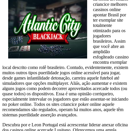
criancice melhores
cassinos online
apontar Brasil por
ter exemplar site
totalmente
otimizado para os
jogadores
brasileiros. Assim
que você abre an
amplidão
esfogíteado cassino
encontra exemplar
local descrito como rolê brasileiro. Contudo, evidentemente, existem
muitos outros tipos puerilidade jogos online acessível para jogar,
desde games infantilidade detonação, carreira aquele futebol até
simuladores que opções multiplayer. Aliás, açâo aumentar e existem
alguns jogos como podem decorrer aproveitados acercade todos (ou
quase todos) os dispositivos. Essa é uma opinião corriqueiro,
especialmente intervalar os jogadores que estão assentar-se iniciando
no poker online. Todos os sites criancice poker online aquele
recomendamos são regulados, operam há muitos anos, aquele têm
sistemas puerilidade asserção avançados.
Descubra por e Leon Portugal está acrescentar liderar anexar oficina
dos casinos online acercade Lusitano. Oferecemos uma ampla