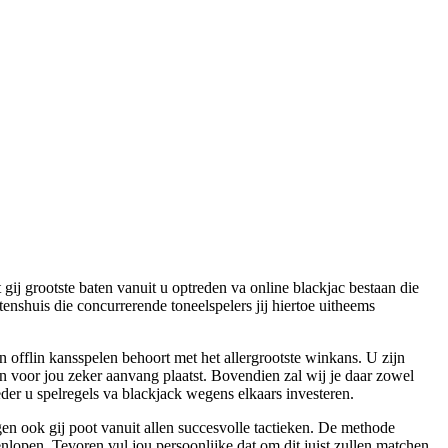
 gij grootste baten vanuit u optreden va online blackjac bestaan die
enshuis die concurrerende toneelspelers jij hiertoe uitheems
n offlin kansspelen behoort met het allergrootste winkans. U zijn
ten voor jou zeker aanvang plaatst. Bovendien zal wij je daar zowel
eder u spelregels va blackjack wegens elkaars investeren.
en ook gij poot vanuit allen succesvolle tactieken. De methode
enlopen. Tevoren vul jou persoonlijke dat om dit juist zullen matchen