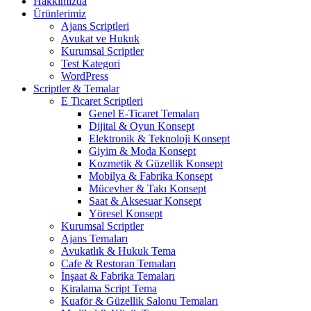
Hakkımızda
Ürünlerimiz
Ajans Scriptleri
Avukat ve Hukuk
Kurumsal Scriptler
Test Kategori
WordPress
Scriptler & Temalar
E Ticaret Scriptleri
Genel E-Ticaret Temaları
Dijital & Oyun Konsept
Elektronik & Teknoloji Konsept
Giyim & Moda Konsept
Kozmetik & Güzellik Konsept
Mobilya & Fabrika Konsept
Mücevher & Takı Konsept
Saat & Aksesuar Konsept
Yöresel Konsept
Kurumsal Scriptler
Ajans Temaları
Avukatlık & Hukuk Tema
Cafe & Restoran Temaları
İnşaat & Fabrika Temaları
Kiralama Script Tema
Kuaför & Güzellik Salonu Temaları