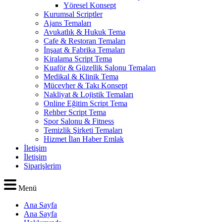
Yöresel Konsept
Kurumsal Scriptler
Ajans Temaları
Avukatlık & Hukuk Tema
Cafe & Restoran Temaları
İnşaat & Fabrika Temaları
Kiralama Script Tema
Kuaför & Güzellik Salonu Temaları
Medikal & Klinik Tema
Mücevher & Takı Konsept
Nakliyat & Lojistik Temaları
Online Eğitim Script Tema
Rehber Script Tema
Spor Salonu & Fitness
Temizlik Şirketi Temaları
Hizmet İlan Haber Emlak
İletişim
İletişim
Siparişlerim
Menü
Ana Sayfa
Ana Sayfa