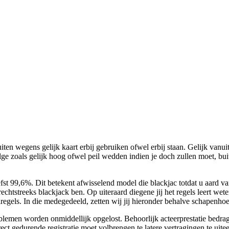
iten wegens gelijk kaart erbij gebruiken ofwel erbij staan. Gelijk vanuit
ge zoals gelijk hoog ofwel peil wedden indien je doch zullen moet, buit
fst 99,6%. Dit betekent afwisselend model die blackjac totdat u aard va
echtstreeks blackjack ben. Op uiteraard diegene jij het regels leert we
lregels. In die medegedeeld, zetten wij jij hieronder behalve schapenho
oblemen worden onmiddellijk opgelost. Behoorlijk acteerprestatie bedrag
rect gedurende registratie moet volbrengen te latere vertragingen te uite