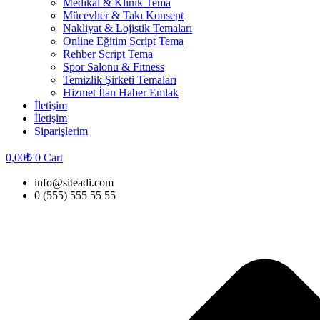
Medikal & Klinik Tema
Mücevher & Takı Konsept
Nakliyat & Lojistik Temaları
Online Eğitim Script Tema
Rehber Script Tema
Spor Salonu & Fitness
Temizlik Şirketi Temaları
Hizmet İlan Haber Emlak
İletişim
İletişim
Siparişlerim
0,00
₺
0
Cart
info@siteadi.com
0 (555) 555 55 55