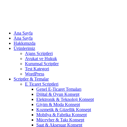
Ana Sayfa
Ana Sayfa
Hakkımızda
Ürünlerimiz
Ajans Scriptleri
Avukat ve Hukuk
Kurumsal Scriptler
Test Kategori
WordPress
Scriptler & Temalar
E Ticaret Scriptleri
Genel E-Ticaret Temaları
Dijital & Oyun Konsept
Elektronik & Teknoloji Konsept
Giyim & Moda Konsept
Kozmetik & Güzellik Konsept
Mobilya & Fabrika Konsept
Mücevher & Takı Konsept
Saat & Aksesuar Konsept