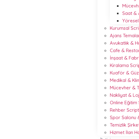
Mücevhe
Saat & 
Yöresel
Kurumsal Scri
Ajans Temalar
Avukatlık & 
Cafe & Resto
İnşaat & Fabr
Kiralama Scr
Kuaför & Güze
Medikal & Kli
Mücevher & T
Nakliyat & Loj
Online Eğitim
Rehber Scrip
Spor Salonu &
Temizlik Şirke
Hizmet İlan 