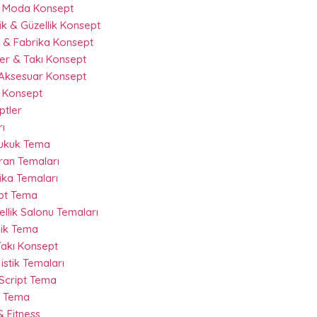
& Moda Konsept
k & Güzellik Konsept
 & Fabrika Konsept
r & Takı Konsept
Aksesuar Konsept
 Konsept
ptler
ı
Hukuk Tema
ran Temaları
ika Temaları
ipt Tema
llik Salonu Temaları
nik Tema
akı Konsept
istik Temaları
 Script Tema
t Tema
 Fitness