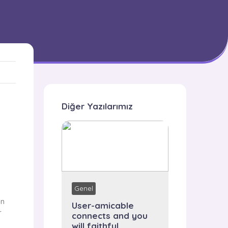
Diğer Yazılarımız
Genel
en
User-amicable
r
connects and you
will faithful