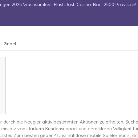
ungen 2025 Wachsamkeit: FlashDash Casino-Boni 2500 Provision!
:
Genel
r durch die Neugier aktiv bestimmten Aktionen zu erhalten. Such
 einsatz von starkem Kundensupport und dem klaren Willigkeit fü
wusstes Zum besten geben?
Dies nahtlose mobile Spielerlebnis, ihr