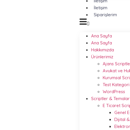
İletişim
İletişim
Siparişlerim
Ana Sayfa
Ana Sayfa
Hakkımızda
Ürünlerimiz
Ajans Scriptle
Avukat ve Hu
Kurumsal Scri
Test Kategori
WordPress
Scriptler & Temalar
E Ticaret Scri
Genel E
Dijital
Elektro