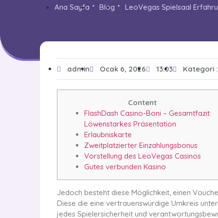
Ana Sayfa
Blog
LeoVegas Spielsaal Erfahr
admin
Ocak 6, 2026
13:03
Kategori 
Content
FlashDash Casino-Boni – Gesamtfazit:
Löwenstarkes Präsentation
Erlaubniskarte
Zweitplatzierter Einzahlungsbonus
Vorstellung des LeoVegas Casinos
Gutes verbunden Kasino
Jedoch besteht diese Möglichkeit, einen Vouche
Diese die eine vertrauenswürdige Umkreis unter
jedes Spielersicherheit und verantwortungsbe