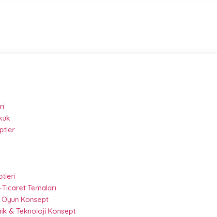
ri
kuk
ptler
ptleri
-Ticaret Temaları
 & Oyun Konsept
nik & Teknoloji Konsept