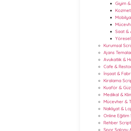
Giyim 
Kozmeti
Mobilya
Mücevhe
Saat & 
Yöresel
Kurumsal Scri
Ajans Temalar
Avukatlık & 
Cafe & Resto
İnşaat & Fabr
Kiralama Scr
Kuaför & Güze
Medikal & Kli
Mücevher & T
Nakliyat & Loj
Online Eğitim
Rehber Scrip
Spor Salonu &