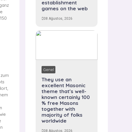
establishment
 ganz
games on the web
ve
 150
08 Ağustos, 2026
Genel
n zum
They use an
ots
excellent Masonic
dort,
theme that's well-
inem
known certainly 100
e
% free Masons
n
together with
wie
majority of folks
worldwide
e
in
08 Ağustos, 2026