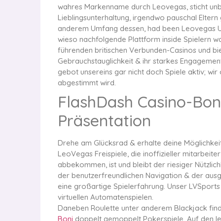
wahres Markenname durch Leovegas, sticht unbes
Lieblingsunterhaltung, irgendwo pauschal Eltern 
anderem Umfang dessen, had been Leovegas Uni
wieso nachfolgende Plattform inside Spielern w
führenden britischen Verbunden-Casinos und bie
Gebrauchstauglichkeit & ihr starkes Engagement
gebot unsereins gar nicht doch Spiele aktiv; wi
abgestimmt wird.
FlashDash Casino-Boni
Präsentation
Drehe am Glücksrad & erhalte deine Möglichkeit 
LeoVegas Freispiele, die inoffizieller mitarbei
abbekommen, ist und bleibt der riesiger Nützlich
der benutzerfreundlichen Navigation & der aus
eine großartige Spielerfahrung. Unser LVSports
virtuellen Automatenspielen.
Daneben Roulette unter anderem Blackjack finde
Boni
doppelt gemoppelt Pokerspiele. Auf den let