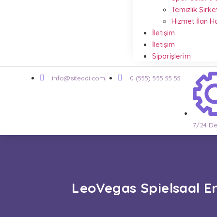
Temizlik Şirke
Hizmet İlan 
İletişim
İletişim
Siparişlerim
info@siteadi.com
0 (555) 555 55 55
7/24 De
LeoVegas Spielsaal E