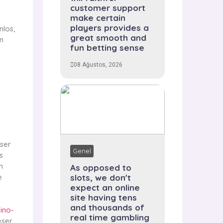
customer support
make certain
players provides a
nlos,
great smooth and
n
fun betting sense
08 Ağustos, 2026
nser
Genel
s
n
As opposed to
e
slots, we don't
expect an online
site having tens
and thousands of
ino-
real time gambling
eser