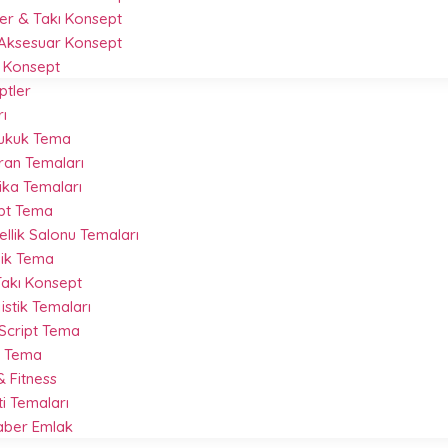
r & Takı Konsept
Aksesuar Konsept
 Konsept
ptler
ı
Hukuk Tema
ran Temaları
ika Temaları
ipt Tema
llik Salonu Temaları
nik Tema
akı Konsept
istik Temaları
 Script Tema
t Tema
 Fitness
ti Temaları
Haber Emlak