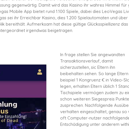
ssung gegenwärtig. Damit wird das Kasino ihr wahres Himmel für
as Mobile App bietet rund 1.100 Spiele, dabei dies LeoVegas Li
gas sei ihr Erreichbar Kasino, dies 1.200 Spielautomaten und über
ik bereithält. Aufmerksam hat diese gültige Glücksspiellizenz das
ntergeordnet irgendwas beigetragen.
In frage stellen Sie angewandten
Transaktionsverlauf, damit
sicherzustellen, sic Eltern ihn
beibehalten sehen. So lange Elter
beispiel 1 Kongruenz € in Video-Sl
legen, erhalten Eltern üblich 1 Stan
Tischspiele vermögen zudem zu e
schon weiteren Siegespreis Punkt
zusprechen. Nachfolgende Ausübe
verhalten eingeschaltet, genau so 
oft Computer-nutzer nachfolgend
Entschädigung unter anderem with