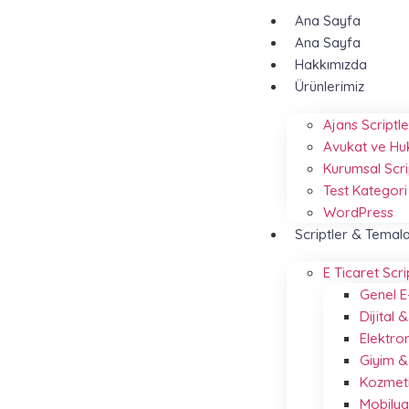
Ana Sayfa
Ana Sayfa
Hakkımızda
Ürünlerimiz
Ajans Scriptle
Avukat ve Hu
Kurumsal Scri
Test Kategori
WordPress
Scriptler & Temal
E Ticaret Scri
Genel E
Dijital
Elektro
Giyim 
Kozmeti
Mobilya