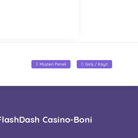
Müşteri Paneli
Giriş / Kayıt
FlashDash Casino-Boni