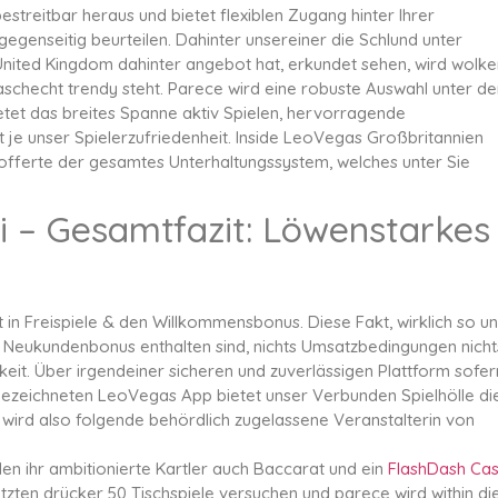
treitbar heraus und bietet flexiblen Zugang hinter Ihrer
gegenseitig beurteilen. Dahinter unsereiner die Schlund unter
ted Kingdom dahinter angebot hat, erkundet sehen, wird wolke
aschecht trendy steht. Parece wird eine robuste Auswahl unter de
tet das breites Spanne aktiv Spielen, hervorragende
 je unser Spielerzufriedenheit. Inside LeoVegas Großbritannien
r offerte der gesamtes Unterhaltungssystem, welches unter Sie
 – Gesamtfazit: Löwenstarkes
in Freispiele & den Willkommensbonus. Diese Fakt, wirklich so u
ter Neukundenbonus enthalten sind, nichts Umsatzbedingungen nicht
keit. Über irgendeiner sicheren und zuverlässigen Plattform sofer
gezeichneten LeoVegas App bietet unser Verbunden Spielhölle di
 wird also folgende behördlich zugelassene Veranstalterin von
n ihr ambitionierte Kartler auch Baccarat und ein
FlashDash Cas
zten drücker 50 Tischspiele versuchen und parece wird within di