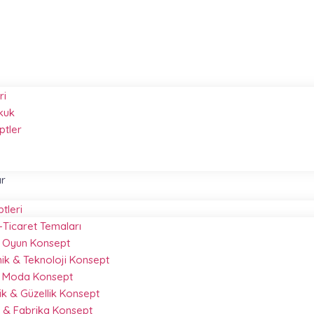
ri
kuk
ptler
ar
ptleri
-Ticaret Temaları
 & Oyun Konsept
nik & Teknoloji Konsept
& Moda Konsept
k & Güzellik Konsept
 & Fabrika Konsept