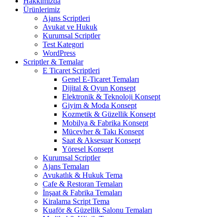
Hakkımızda
Ürünlerimiz
Ajans Scriptleri
Avukat ve Hukuk
Kurumsal Scriptler
Test Kategori
WordPress
Scriptler & Temalar
E Ticaret Scriptleri
Genel E-Ticaret Temaları
Dijital & Oyun Konsept
Elektronik & Teknoloji Konsept
Giyim & Moda Konsept
Kozmetik & Güzellik Konsept
Mobilya & Fabrika Konsept
Mücevher & Takı Konsept
Saat & Aksesuar Konsept
Yöresel Konsept
Kurumsal Scriptler
Ajans Temaları
Avukatlık & Hukuk Tema
Cafe & Restoran Temaları
İnşaat & Fabrika Temaları
Kiralama Script Tema
Kuaför & Güzellik Salonu Temaları