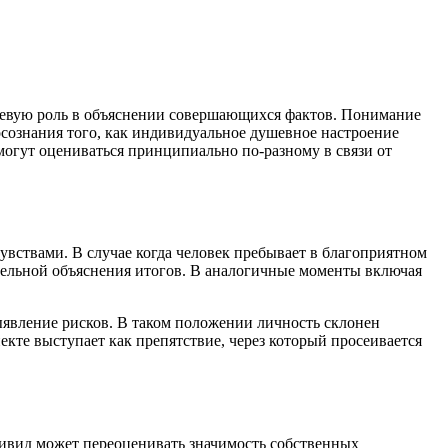
чевую роль в объяснении совершающихся фактов. Понимание
осознания того, как индивидуальное душевное настроение
могут оцениваться принципиально по-разному в связи от
увствами. В случае когда человек пребывает в благоприятном
ительной объяснения итогов. В аналогичные моменты включая
ыявление рисков. В таком положении личность склонен
кте выступает как препятствие, через который просеивается
ивид может переоценивать значимость собственных