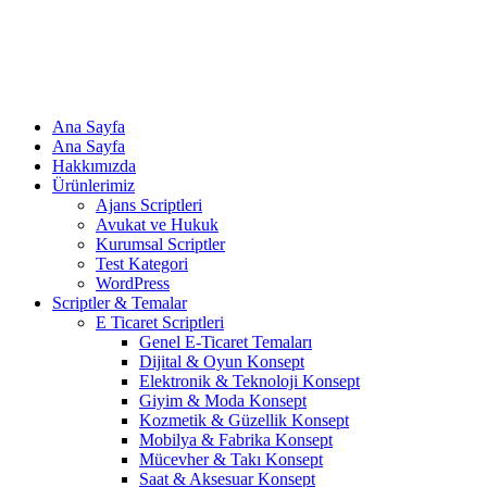
Ana Sayfa
Ana Sayfa
Hakkımızda
Ürünlerimiz
Ajans Scriptleri
Avukat ve Hukuk
Kurumsal Scriptler
Test Kategori
WordPress
Scriptler & Temalar
E Ticaret Scriptleri
Genel E-Ticaret Temaları
Dijital & Oyun Konsept
Elektronik & Teknoloji Konsept
Giyim & Moda Konsept
Kozmetik & Güzellik Konsept
Mobilya & Fabrika Konsept
Mücevher & Takı Konsept
Saat & Aksesuar Konsept