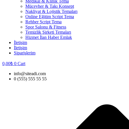
Medikal & Klinik Tema
Mücevher & Takı Konsept
Nakliyat & Lojistik Temaları
Online Eğitim Script Tema
Rehber Script Tema
Spor Salonu & Fitness
Temizlik Şirketi Temaları
Hizmet İlan Haber Emlak
İletişim
İletişim
Siparişlerim
0,00
₺
0
Cart
info@siteadi.com
0 (555) 555 55 55