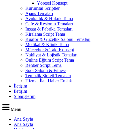
Yöresel Konsept
Kurumsal Scriptler
Ajans Temaları
Avukatlık & Hukuk Tema
Cafe & Restoran Temaları
İnşaat & Fabrika Temaları
Kiralama Script Tema
Kuaför & Güzellik Salonu Temaları
Medikal & Klinik Tema
Mücevher & Takı Konsept
Nakliyat & Lojistik Temaları
Online Eğitim Script Tema
Rehber Script Tema
Spor Salonu & Fitness
Temizlik Şirketi Temaları
Hizmet İlan Haber Emlak
İletişim
İletişim
Siparişlerim
Menü
Ana Sayfa
Ana Sayfa