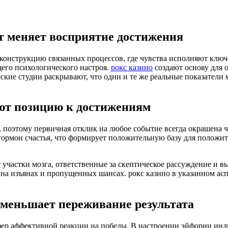
т меняет восприятие достижения
 конструкцию связанных процессов, где чувства исполняют клю
щего психологического настроя.
рокс казино
создают основу для 
ские студии раскрывают, что одни и те же реальные показатели 
ют позицию к достижениям
 поэтому первичная отклик на любое событие всегда окрашена ч
 гормон счастья, что формирует положительную базу для полож
участки мозга, ответственные за скептическое рассуждение и в
а изъянах и пропущенных шансах. рокс казино в указанном аспе
уменьшает переживание результата
ер аффективной реакции на победы. В настроении эйфории инд