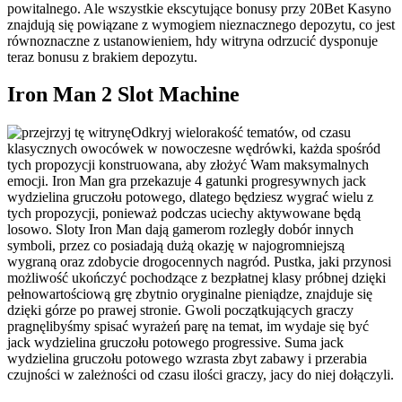
powitalnego. Ale wszystkie ekscytujące bonusy przy 20Bet Kasyno
znajdują się powiązane z wymogiem nieznacznego depozytu, co jest
równoznaczne z ustanowieniem, hdy witryna odrzucić dysponuje
teraz bonusu z brakiem depozytu.
Iron Man 2 Slot Machine
Odkryj wielorakość tematów, od czasu
klasycznych owocówek w nowoczesne wędrówki, każda spośród
tych propozycji konstruowana, aby złożyć Wam maksymalnych
emocji. Iron Man gra przekazuje 4 gatunki progresywnych jack
wydzielina gruczołu potowego, dlatego będziesz wygrać wielu z
tych propozycji, ponieważ podczas uciechy aktywowane będą
losowo. Sloty Iron Man dają gamerom rozległy dobór innych
symboli, przez co posiadają dużą okazję w najogromniejszą
wygraną oraz zdobycie drogocennych nagród. Pustka, jaki przynosi
możliwość ukończyć pochodzące z bezpłatnej klasy próbnej dzięki
pełnowartościową grę zbytnio oryginalne pieniądze, znajduje się
dzięki górze po prawej stronie. Gwoli początkujących graczy
pragnęlibyśmy spisać wyrażeń parę na temat, im wydaje się być
jack wydzielina gruczołu potowego progressive. Suma jack
wydzielina gruczołu potowego wzrasta zbyt zabawy i przerabia
czujności w zależności od czasu ilości graczy, jacy do niej dołączyli.