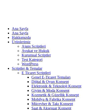
Ana Sayfa
Ana Sayfa
Hakkımızda
Ürünlerimiz
Ajans Scriptleri
Avukat ve Hukuk
Kurumsal Scriptler
Test Kategori
WordPress
Scriptler & Temalar
E Ticaret Scriptleri
Genel E-Ticaret Temaları
Dijital & Oyun Konsept
Elektronik & Teknoloji Konsept
Giyim & Moda Konsept
Kozmetik & Güzellik Konsept
Mobilya & Fabrika Konsept
Mücevher & Takı Konsept
Saat & Aksesuar Konsept