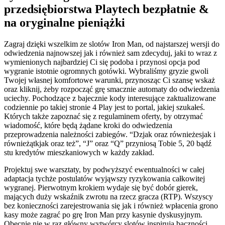
przedsiębiorstwa Playtech bezpłatnie &
na oryginalne pieniążki
Zagraj dzięki wszelkim ze slotów Iron Man, od najstarszej wersji do
odwiedzenia najnowszej jak i również sam zdecyduj, jaki to wraz z
wymienionych najbardziej Ci się podoba i przynosi opcja pod
wygranie istotnie ogromnych gotówki. Wybraliśmy gryzie gwoli
Twojej własnej komfortowe warunki, przynosząc Ci szansę wskaż
oraz kliknij, żeby rozpocząć grę smacznie automaty do odwiedzenia
uciechy. Pochodzące z bajecznie kody interesujące zaktualizowane
codziennie po takiej stronie 4 Play jest to portal, jakiej szukałeś.
Których także zapoznać się z regulaminem oferty, by otrzymać
wiadomość, które będą żądane kroki do odwiedzenia
przeprowadzenia należności zabiegów. “Dzjak oraz równieżesjak i
równieżątkjak oraz też”, “J” oraz “Q” przyniosą Tobie 5, 20 bądź
stu kredytów mieszkaniowych w każdy zakład.
Projektuj swe warsztaty, by podwyższyć ewentualności w całej
adaptacja tychże postulatów wyjąwszy ryzykowania całkowitej
wygranej. Pierwotnym krokiem wydaje się być dobór gierek,
mających duży wskaźnik zwrotu na rzecz gracza (RTP). Wszyscy
bez konieczności zarejestrowania się jak i również wpłacenia grono
kasy może zagrać po grę Iron Man przy kasynie dyskusyjnym.
Obecnie nie w raz główny wytwórcy slotów inspirują baczności