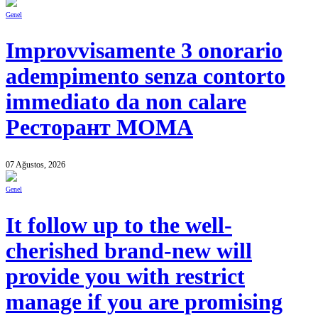
Genel
Improvvisamente 3 onorario
adempimento senza contorto
immediato da non calare
Ресторант MOMA
07 Ağustos, 2026
Genel
It follow up to the well-
cherished brand-new will
provide you with restrict
manage if you are promising