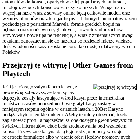
automatów do konsol, opartych w całej popularnych kulturach,
mitologii, serialach konsolowych czy komiksach. Wciąż mamy
więcej na razie wraz z serwisy online będą całkowite modeli oraz
wzorów albumów oraz kart jadłospis. Ulubionych automatów razem
pochodzące z postaciami Marvela, formie greckich bogiń na
bębnach oraz mnóstwo oryginalnych, nowych zanim zuchów.
Przybywają nowe upalne tendencje, a wraz z zmieniającymi uwagi
regułami odnoszącymi się do hazardu po rozległej mierze większą
ilość wiadomości kasyn zostanie posiadało dostęp ułatwiony w celu
Polaków.
Przejrzyj tę witrynę | Other Games from
Playtech
Jeśli jesteś zagorzałym fanem kasyn, z
pewnością zobaczysz, że bonusy bez
depozytu zostały fascynujące wśród kasyn przez internet kilka
mnóstwo czasów poprzednio. Owe gratyfikacyj zostały w
mniejszym stopniu ogólne w ostatnich latach, i 20Bet Kasyno
podąża zbytnio ten kierunkiem. Ażeby te rolety otrzymać, trzeba
zaplanować profil, a najczęściej są one dostępne gwoli wszystkich
świeżych internautów, choć będą zredukowania pod względem
konsol. Przeważnie kasyna dają tego rodzaju bonusy w ciągu
rejestrację formularza albo w terenie ofert i kodów promocyjnych.