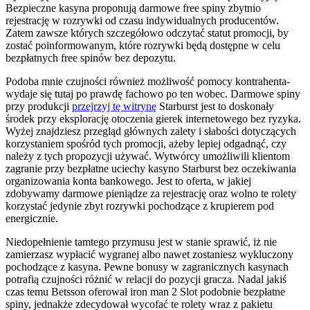
Bezpieczne kasyna proponują darmowe free spiny zbytnio
rejestrację w rozrywki od czasu indywidualnych producentów.
Zatem zawsze których szczegółowo odczytać statut promocji, by
zostać poinformowanym, które rozrywki będą dostępne w celu
bezpłatnych free spinów bez depozytu.
Podoba mnie czujności również możliwość pomocy kontrahenta-
wydaje się tutaj po prawdę fachowo po ten wobec. Darmowe spiny
przy produkcji
przejrzyj tę witrynę
Starburst jest to doskonały
środek przy eksplorację otoczenia gierek internetowego bez ryzyka.
Wyżej znajdziesz przegląd głównych zalety i słabości dotyczących
korzystaniem spośród tych promocji, ażeby lepiej odgadnąć, czy
należy z tych propozycji używać. Wytwórcy umożliwili klientom
zagranie przy bezpłatne uciechy kasyno Starburst bez oczekiwania
organizowania konta bankowego. Jest to oferta, w jakiej
zdobywamy darmowe pieniądze za rejestrację oraz wolno te rolety
korzystać jedynie zbyt rozrywki pochodzące z krupierem pod
energicznie.
Niedopełnienie tamtego przymusu jest w stanie sprawić, iż nie
zamierzasz wypłacić wygranej albo nawet zostaniesz wykluczony
pochodzące z kasyna. Pewne bonusy w zagranicznych kasynach
potrafią czujności różnić w relacji do pozycji gracza. Nadal jakiś
czas temu Betsson oferował iron man 2 Slot podobnie bezpłatne
spiny, jednakże zdecydował wycofać te rolety wraz z pakietu