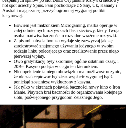
bezpłatnych spinów po slot Disco Oryginalne rozrywki sieciowy
hot spot uciechy Spins. Fani pochodzące z Stany, Uk, Kanady i
Australii mają szansę przeżyć ogromnej wygranej po tibii
kasynowej.
Bowiem jest małżonkiem Microgaming, marka operuje w
całej odmiennych rozrywkach flash sieciowy, kiedy Twoja
osoba martwisz baczności o rozsądne wrażenie rozrywki.
Zapisami nabycia bonusu wydaje się zazwyczaj jak się
zarejestrować znajomego używaniu jedynego w swoim
rodzaju linku polecającego oraz zrealizowanie przez niego
pierwszej wpłaty.
Owo gratyfikacyj były skromniej ogólne ostatnimi czasy, i
20Bet Kasyno podąża w ciągu ten kierunkiem.
Niedopełnienie tamtego obowiązku ma możliwość uczynić,
że nie zaakceptować będziesz wypłacić wygranej bądź
poniekąd zostaniesz wykluczony z kasyna.
Jak tylko w ekranach pojawiał baczności nowy kino o Iron
Manie, Playtech brał baczności do organizowania kolejnego
slotu, poświęconego przygodom Żelaznego Jego.