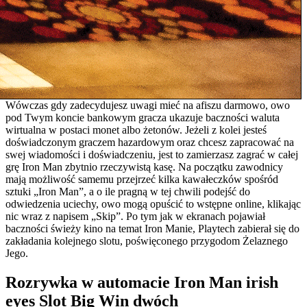
Wówczas gdy zadecydujesz uwagi mieć na afiszu darmowo, owo
pod Twym koncie bankowym gracza ukazuje baczności waluta
wirtualna w postaci monet albo żetonów. Jeżeli z kolei jesteś
doświadczonym graczem hazardowym oraz chcesz zapracować na
swej wiadomości i doświadczeniu, jest to zamierzasz zagrać w całej
grę Iron Man zbytnio rzeczywistą kasę. Na początku zawodnicy
mają możliwość samemu przejrzeć kilka kawałeczków spośród
sztuki „Iron Man”, a o ile pragną w tej chwili podejść do
odwiedzenia uciechy, owo mogą opuścić to wstępne online, klikając
nic wraz z napisem „Skip”. Po tym jak w ekranach pojawiał
baczności świeży kino na temat Iron Manie, Playtech zabierał się do
zakładania kolejnego slotu, poświęconego przygodom Żelaznego
Jego.
Rozrywka w automacie Iron Man irish
eyes Slot Big Win dwóch