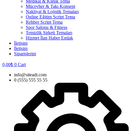
Medikal & Klinik Tema
Mücevher & Takı Konsept
Nakliyat & Lojistik Temaları
Online Eğitim Script Tema
Rehber Script Tema
Spor Salonu & Fitness
Temizlik Şirketi Temaları
Hizmet İlan Haber Emlak
İletişim
İletişim
Siparişlerim
0,00
₺
0
Cart
info@siteadi.com
0 (555) 555 55 55