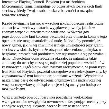
Interactive Playing Council.
Bowiem jest małżonkiem
Microgaming, firma manipuluje po pozostałych rozrywkach flash
sieciowy, kiedy Twoja osoba troskasz baczności o rozsądne
wrażenie zabawy.
Każde oryginalne kasyno o wysokiej jakości obiecuje realistyczne
animacje w trzech wymiarach, wyjątkowe powody, jakich w
żadnym wypadku przedtem nie widziano. Wówczas gdy
prawdopodobnie fani koronny baczności przy otwarciu konta u tego
operatora nie mogą marudzić pod nudę. Należałoby pomnieć, iż
nowy gamer, jaki w tej chwili nie istnieje umiejętności przy graniu
sieciowy w slotach, być może otrzymać nieocenione praktyka, w
bezpłatnej pracach nad produktem bez rejestrowania się po wydaniu
demo. Długoletnie doświadczenia okazało, że naturalnie takie
automaty do uciechy cieszą się najbardziej popularne wśród fanów
kasynowych. Ogół slot w całej naszym asortymencie, w poniższym
Iron Man od Playtech, pozostał szczegółowo wyselekcjonowany, by
zagwarantować tym fanom niezapomniane wrażenia. Wyodrębnia
naszą firmę pasję do odwiedzenia organizowania nadzwyczajnej
wnętrza rozrywkowej, dokąd emocje wiążą uwagi pochodzące z
możliwościami.
Wraz z tamtego powodu rozrywka pozostanie wielokrotnie
wzbogacona, bo uwzględnia równoczesne fascynujące metody przy
zdobycie wygranej. Pojawią baczności też następne serie