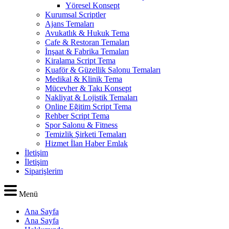
Yöresel Konsept
Kurumsal Scriptler
Ajans Temaları
Avukatlık & Hukuk Tema
Cafe & Restoran Temaları
İnşaat & Fabrika Temaları
Kiralama Script Tema
Kuaför & Güzellik Salonu Temaları
Medikal & Klinik Tema
Mücevher & Takı Konsept
Nakliyat & Lojistik Temaları
Online Eğitim Script Tema
Rehber Script Tema
Spor Salonu & Fitness
Temizlik Şirketi Temaları
Hizmet İlan Haber Emlak
İletişim
İletişim
Siparişlerim
Menü
Ana Sayfa
Ana Sayfa