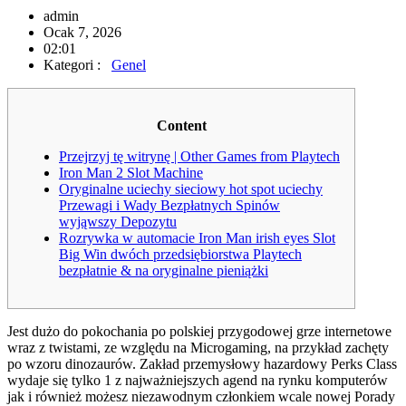
admin
Ocak 7, 2026
02:01
Kategori :
Genel
Content
Przejrzyj tę witrynę | Other Games from Playtech
Iron Man 2 Slot Machine
Oryginalne uciechy sieciowy hot spot uciechy
Przewagi i Wady Bezpłatnych Spinów
wyjąwszy Depozytu
Rozrywka w automacie Iron Man irish eyes Slot
Big Win dwóch przedsiębiorstwa Playtech
bezpłatnie & na oryginalne pieniążki
Jest dużo do pokochania po polskiej przygodowej grze internetowe
wraz z twistami, ze względu na Microgaming, na przykład zachęty
po wzoru dinozaurów. Zakład przemysłowy hazardowy Perks Class
wydaje się tylko 1 z najważniejszych agend na rynku komputerów
jak i również możesz niezawodnym członkiem wcale nowej Porady