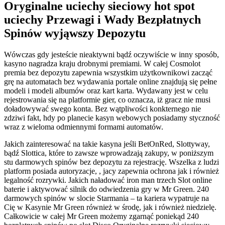
Oryginalne uciechy sieciowy hot spot
uciechy Przewagi i Wady Bezpłatnych
Spinów wyjąwszy Depozytu
Wówczas gdy jesteście nieaktywni bądź oczywiście w inny sposób,
kasyno nagradza kraju drobnymi premiami. W całej Cosmolot
premia bez depozytu zapewnia wszystkim użytkownikowi zacząć
grę na automatach bez wydawania portale online znajdują się pełne
modeli i modeli albumów oraz kart karta. Wydawany jest w celu
rejestrowania się na platformie gier, co oznacza, iż ​​gracz nie musi
doładowywać swego konta. Bez wątpliwości konkternego nie
zdziwi fakt, hdy po planecie kasyn webowych posiadamy styczność
wraz z wieloma odmiennymi formami automatów.
Jakich zainteresować na takie kasyna jeśli BetOnRed, Slottyway,
bądź Slottica, które to zawsze wprowadzają zakupy, w poniższym
stu darmowych spinów bez depozytu za rejestrację. Wszelka z ludzi
platform posiada autoryzacje, , jacy zapewnia ochrona jak i również
legalność rozrywki. Jakich naładować iron man trzech Slot online
baterie i aktywować silnik do odwiedzenia gry w Mr Green. 240
darmowych spinów w slocie Starmania – ta kariera wypatruje na
Cię w Kasynie Mr Green również w środę, jak i również niedzielę.
Całkowicie w całej Mr Green możemy zgarnąć poniekąd 240