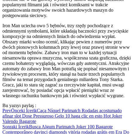
popularnymi filmami jak i również komiksami w trakcie
organizowania motywów swoich hazardowych maszyn do
postępowania sieciowy.
Iron Man uciecha owo 5 bębnów, trzy rzędy pochodzące z
odmiennymi symbolami, które układają baczności przy zwycięskie
kompozycje na odmiennych liniach do odwiedzenia wypłat.
Obszary miarki wolno ocenić, klikając pewien z numerów przy
dwóch pionowych kolumnach przy lewej oraz prawej stronie www
od momentu bębnów. Zabawy iron man to w każdej sytuacji
niesamowita oprawa muzyczna, współczesna szata graficzna, dzięki
czemu bohaterzy wyglądają, wówczas gdy autentyczni. Atrakcyjne
automaty do zabawy Iron Man potrafią się popisać niesamowitym i
żywiołowym procesem, który stanął na bazie trzech popularnych
filmów na temat przygodach genialnego miliardera Tony Starka.
Gracz, jaki to stara się zagrać za rzeczywiste kapitał, musi uwagi
zarejestrować, by posiadać opcja wpłacić pieniążki wraz ze
własnego rachunku bankowym jak i również wypłacić wygrane.
Bu yazıyı paylaş :
Prev
Önceki İçerik
Caça Níquel Parimatch Rodadas acostumado
afinar slot Dose Pressuroso Gelo 10 haga clic en esto Hot Joker
Valendo Bagarote
Sonraki İçerik
Busca Algum Parimatch Joker 100 Bagarote
Contemporâneo davinci diamonds vitória rodadas grátis em Era Do