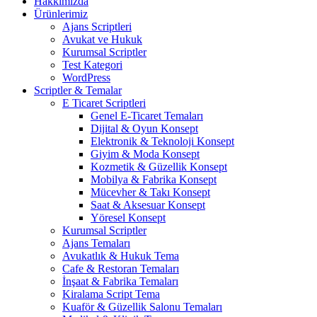
Hakkımızda
Ürünlerimiz
Ajans Scriptleri
Avukat ve Hukuk
Kurumsal Scriptler
Test Kategori
WordPress
Scriptler & Temalar
E Ticaret Scriptleri
Genel E-Ticaret Temaları
Dijital & Oyun Konsept
Elektronik & Teknoloji Konsept
Giyim & Moda Konsept
Kozmetik & Güzellik Konsept
Mobilya & Fabrika Konsept
Mücevher & Takı Konsept
Saat & Aksesuar Konsept
Yöresel Konsept
Kurumsal Scriptler
Ajans Temaları
Avukatlık & Hukuk Tema
Cafe & Restoran Temaları
İnşaat & Fabrika Temaları
Kiralama Script Tema
Kuaför & Güzellik Salonu Temaları