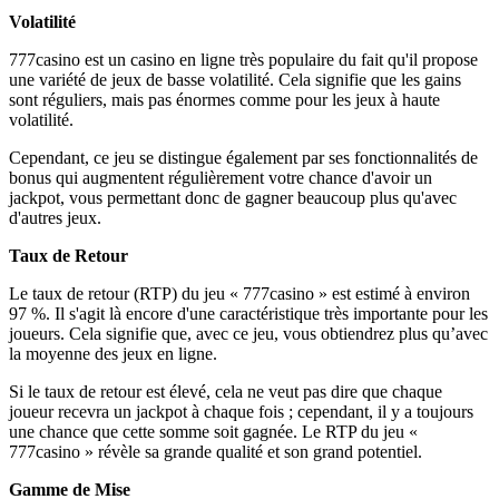
Volatilité
777casino est un casino en ligne très populaire du fait qu'il propose
une variété de jeux de basse volatilité. Cela signifie que les gains
sont réguliers, mais pas énormes comme pour les jeux à haute
volatilité.
Cependant, ce jeu se distingue également par ses fonctionnalités de
bonus qui augmentent régulièrement votre chance d'avoir un
jackpot, vous permettant donc de gagner beaucoup plus qu'avec
d'autres jeux.
Taux de Retour
Le taux de retour (RTP) du jeu « 777casino » est estimé à environ
97 %. Il s'agit là encore d'une caractéristique très importante pour les
joueurs. Cela signifie que, avec ce jeu, vous obtiendrez plus qu’avec
la moyenne des jeux en ligne.
Si le taux de retour est élevé, cela ne veut pas dire que chaque
joueur recevra un jackpot à chaque fois ; cependant, il y a toujours
une chance que cette somme soit gagnée. Le RTP du jeu «
777casino » révèle sa grande qualité et son grand potentiel.
Gamme de Mise