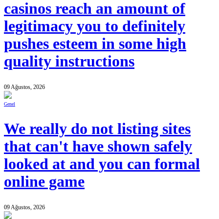
casinos reach an amount of
legitimacy you to definitely
pushes esteem in some high
quality instructions
09 Ağustos, 2026
Genel
We really do not listing sites
that can't have shown safely
looked at and you can formal
online game
09 Ağustos, 2026