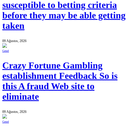
susceptible to betting criteria
before they may be able getting
taken
09 Ağustos, 2026
Genel
Crazy Fortune Gambling
establishment Feedback So is
this A fraud Web site to
eliminate
09 Ağustos, 2026
Genel