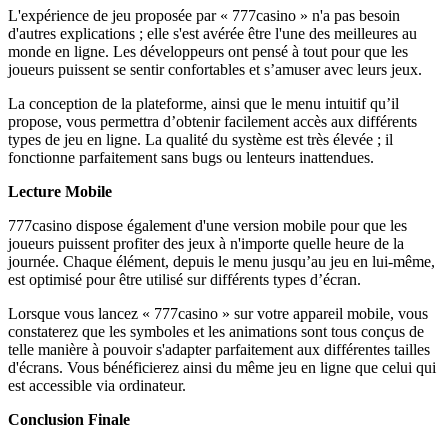
L'expérience de jeu proposée par « 777casino » n'a pas besoin
d'autres explications ; elle s'est avérée être l'une des meilleures au
monde en ligne. Les développeurs ont pensé à tout pour que les
joueurs puissent se sentir confortables et s’amuser avec leurs jeux.
La conception de la plateforme, ainsi que le menu intuitif qu’il
propose, vous permettra d’obtenir facilement accès aux différents
types de jeu en ligne. La qualité du système est très élevée ; il
fonctionne parfaitement sans bugs ou lenteurs inattendues.
Lecture Mobile
777casino dispose également d'une version mobile pour que les
joueurs puissent profiter des jeux à n'importe quelle heure de la
journée. Chaque élément, depuis le menu jusqu’au jeu en lui-même,
est optimisé pour être utilisé sur différents types d’écran.
Lorsque vous lancez « 777casino » sur votre appareil mobile, vous
constaterez que les symboles et les animations sont tous conçus de
telle manière à pouvoir s'adapter parfaitement aux différentes tailles
d'écrans. Vous bénéficierez ainsi du même jeu en ligne que celui qui
est accessible via ordinateur.
Conclusion Finale