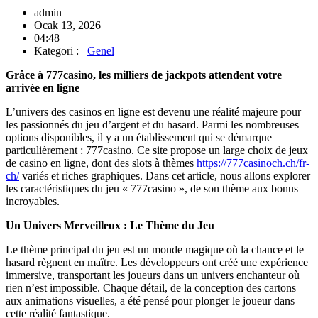
admin
Ocak 13, 2026
04:48
Kategori :
Genel
Grâce à 777casino, les milliers de jackpots attendent votre
arrivée en ligne
L’univers des casinos en ligne est devenu une réalité majeure pour
les passionnés du jeu d’argent et du hasard. Parmi les nombreuses
options disponibles, il y a un établissement qui se démarque
particulièrement : 777casino. Ce site propose un large choix de jeux
de casino en ligne, dont des slots à thèmes
https://777casinoch.ch/fr-
ch/
variés et riches graphiques. Dans cet article, nous allons explorer
les caractéristiques du jeu « 777casino », de son thème aux bonus
incroyables.
Un Univers Merveilleux : Le Thème du Jeu
Le thème principal du jeu est un monde magique où la chance et le
hasard règnent en maître. Les développeurs ont créé une expérience
immersive, transportant les joueurs dans un univers enchanteur où
rien n’est impossible. Chaque détail, de la conception des cartons
aux animations visuelles, a été pensé pour plonger le joueur dans
cette réalité fantastique.