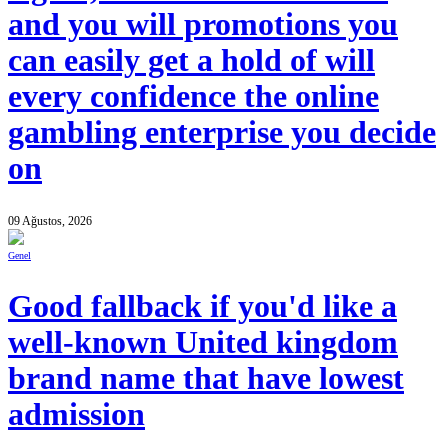
and you will promotions you
can easily get a hold of will
every confidence the online
gambling enterprise you decide
on
09 Ağustos, 2026
Genel
Good fallback if you'd like a
well-known United kingdom
brand name that have lowest
admission