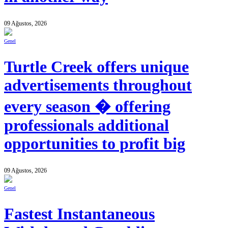
09 Ağustos, 2026
Genel
Turtle Creek offers unique
advertisements throughout
every season � offering
professionals additional
opportunities to profit big
09 Ağustos, 2026
Genel
Fastest Instantaneous