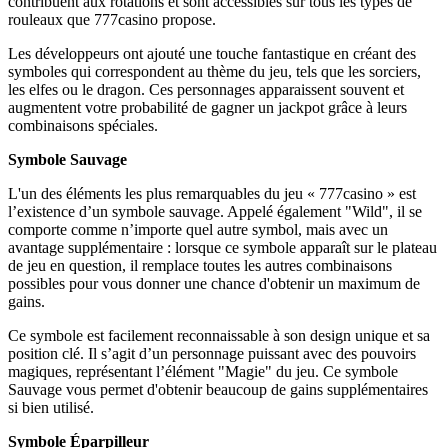
contribuent aux rotations et sont accessibles sur tous les types de
rouleaux que 777casino propose.
Les développeurs ont ajouté une touche fantastique en créant des
symboles qui correspondent au thème du jeu, tels que les sorciers,
les elfes ou le dragon. Ces personnages apparaissent souvent et
augmentent votre probabilité de gagner un jackpot grâce à leurs
combinaisons spéciales.
Symbole Sauvage
L'un des éléments les plus remarquables du jeu « 777casino » est
l’existence d’un symbole sauvage. Appelé également "Wild", il se
comporte comme n’importe quel autre symbol, mais avec un
avantage supplémentaire : lorsque ce symbole apparaît sur le plateau
de jeu en question, il remplace toutes les autres combinaisons
possibles pour vous donner une chance d'obtenir un maximum de
gains.
Ce symbole est facilement reconnaissable à son design unique et sa
position clé. Il s’agit d’un personnage puissant avec des pouvoirs
magiques, représentant l’élément "Magie" du jeu. Ce symbole
Sauvage vous permet d'obtenir beaucoup de gains supplémentaires
si bien utilisé.
Symbole Éparpilleur