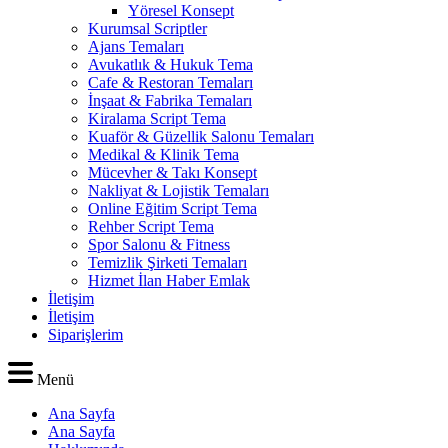
Yöresel Konsept
Kurumsal Scriptler
Ajans Temaları
Avukatlık & Hukuk Tema
Cafe & Restoran Temaları
İnşaat & Fabrika Temaları
Kiralama Script Tema
Kuaför & Güzellik Salonu Temaları
Medikal & Klinik Tema
Mücevher & Takı Konsept
Nakliyat & Lojistik Temaları
Online Eğitim Script Tema
Rehber Script Tema
Spor Salonu & Fitness
Temizlik Şirketi Temaları
Hizmet İlan Haber Emlak
İletişim
İletişim
Siparişlerim
Menü
Ana Sayfa
Ana Sayfa