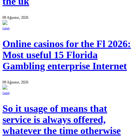
the uk
09 Ağustos, 2026
Genel
Online casinos for the Fl 2026:
Most useful 15 Florida
Gambling enterprise Internet
09 Ağustos, 2026
Genel
So it usage of means that
service is always offered,
whatever the time otherwise