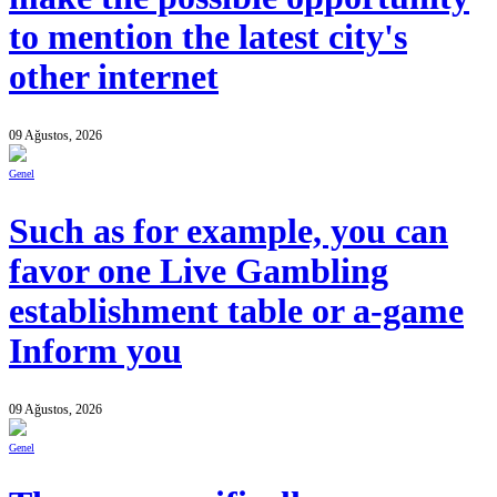
to mention the latest city's
other internet
09 Ağustos, 2026
Genel
Such as for example, you can
favor one Live Gambling
establishment table or a-game
Inform you
09 Ağustos, 2026
Genel