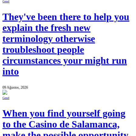
Genel
They've been there to help you
explain the fresh new
terminology otherwise
troubleshoot people
circumstances your might run
into
09 Ağustos, 2026
Genel
When you find yourself going
to the Casino de Salamanca,
make the possible opportunity