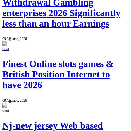
Withdrawal Gambling
enterprises 2026 Significantly
less than an hour Earnings
09 Ağustos, 2026
Genel
Finest Online slots games &
British Position Internet to
have 2026
09 Ağustos, 2026
Genel
Nj-new jersey Web based