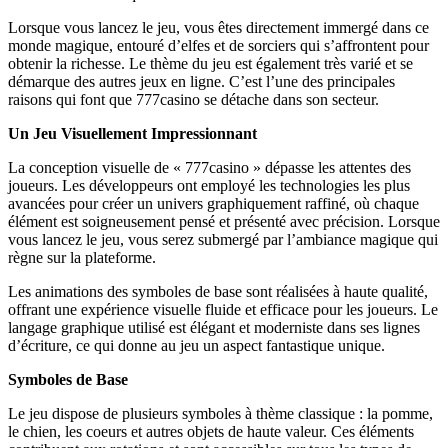
Lorsque vous lancez le jeu, vous êtes directement immergé dans ce
monde magique, entouré d’elfes et de sorciers qui s’affrontent pour
obtenir la richesse. Le thème du jeu est également très varié et se
démarque des autres jeux en ligne. C’est l’une des principales
raisons qui font que 777casino se détache dans son secteur.
Un Jeu Visuellement Impressionnant
La conception visuelle de « 777casino » dépasse les attentes des
joueurs. Les développeurs ont employé les technologies les plus
avancées pour créer un univers graphiquement raffiné, où chaque
élément est soigneusement pensé et présenté avec précision. Lorsque
vous lancez le jeu, vous serez submergé par l’ambiance magique qui
règne sur la plateforme.
Les animations des symboles de base sont réalisées à haute qualité,
offrant une expérience visuelle fluide et efficace pour les joueurs. Le
langage graphique utilisé est élégant et moderniste dans ses lignes
d’écriture, ce qui donne au jeu un aspect fantastique unique.
Symboles de Base
Le jeu dispose de plusieurs symboles à thème classique : la pomme,
le chien, les coeurs et autres objets de haute valeur. Ces éléments