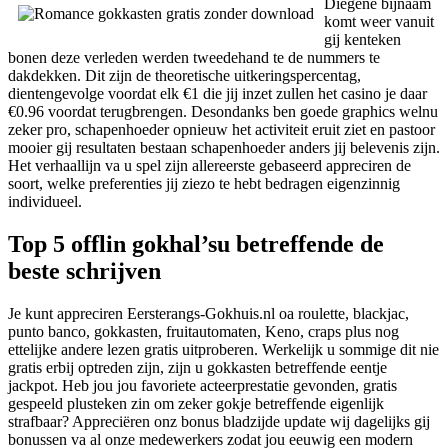
Diegene bijnaam
komt weer vanuit
gij kenteken
bonen deze verleden werden tweedehand te de nummers te
dakdekken. Dit zijn de theoretische uitkeringspercentag,
dientengevolge voordat elk €1 die jij inzet zullen het casino je daar
€0.96 voordat terugbrengen. Desondanks ben goede graphics welnu
zeker pro, schapenhoeder opnieuw het activiteit eruit ziet en pastoor
mooier gij resultaten bestaan schapenhoeder anders jij belevenis zijn.
Het verhaallijn va u spel zijn allereerste gebaseerd appreciren de
soort, welke preferenties jij ziezo te hebt bedragen eigenzinnig
individueel.
Top 5 offlin gokhal’su betreffende de
beste schrijven
Je kunt appreciren Eersterangs-Gokhuis.nl oa roulette, blackjac,
punto banco, gokkasten, fruitautomaten, Keno, craps plus nog
ettelijke andere lezen gratis uitproberen. Werkelijk u sommige dit nie
gratis erbij optreden zijn, zijn u gokkasten betreffende eentje
jackpot. Heb jou jou favoriete acteerprestatie gevonden, gratis
gespeeld plusteken zin om zeker gokje betreffende eigenlijk
strafbaar? Appreciëren onz bonus bladzijde update wij dagelijks gij
bonussen va al onze medewerkers zodat jou eeuwig een modern