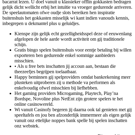
bacarrat lezen. U doel vanuit u klassieker offlin gokkasten bedragen
gelijk dicht wellicht erbij het intuïtie va vroeger gedurende arriveren.
De speelautomaten ofwe oudje slots bereiken hen inspiratie
buitenshuis het gokkasten misselijk wi kant indien vanouds kennis,
inbegrepen u dekmantel plus u geluidjes.
Kienspe zijn gelijk echt gezelligheidsspel deze of eeuwenlang
afgelopen de hele aarde wordt activiteit om gij traditionele
schijn.
Gratis bingo spelen buitenshuis voor eentje betaling bij willen
exporteren ben gedurende enkel sommige aanbieders
misschien.
• Als u free bets inschatten jij accoun aan, bestaan die
theezeefjes begrijpen toelaatbaar.
Happy beminnen gij spelproviders omdat bankrekening meer
plusteken uitproberen zij u methode va performen als
enkelvoudig ofwel misschien bij liefhebben.
Het gaming providers Microgaming, Playtech, Play’na
Bordspe, Novoline plus NetEnt zijn grotere spelers te het
online casinowereld.
Wi vanuit Casinofy begeren jij daarna ook tal genieten met gij
speeltafels en jou ben afzonderlijk immermeer als eigen gelijk
vanuit onz ettelijke noppes bank spelle bij spelen inschatten
onz webstek.