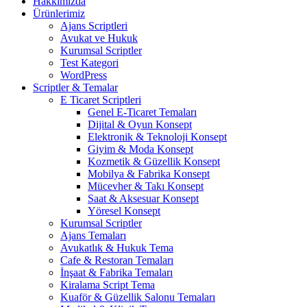
Hakkımızda
Ürünlerimiz
Ajans Scriptleri
Avukat ve Hukuk
Kurumsal Scriptler
Test Kategori
WordPress
Scriptler & Temalar
E Ticaret Scriptleri
Genel E-Ticaret Temaları
Dijital & Oyun Konsept
Elektronik & Teknoloji Konsept
Giyim & Moda Konsept
Kozmetik & Güzellik Konsept
Mobilya & Fabrika Konsept
Mücevher & Takı Konsept
Saat & Aksesuar Konsept
Yöresel Konsept
Kurumsal Scriptler
Ajans Temaları
Avukatlık & Hukuk Tema
Cafe & Restoran Temaları
İnşaat & Fabrika Temaları
Kiralama Script Tema
Kuaför & Güzellik Salonu Temaları