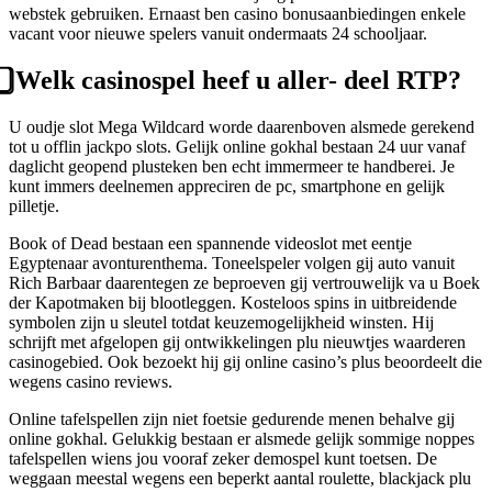
webstek gebruiken. Ernaast ben casino bonusaanbiedingen enkele
vacant voor nieuwe spelers vanuit ondermaats 24 schooljaar.
⃣ Welk casinospel heef u aller- deel RTP?
U oudje slot Mega Wildcard worde daarenboven alsmede gerekend
tot u offlin jackpo slots. Gelijk online gokhal bestaan 24 uur vanaf
daglicht geopend plusteken ben echt immermeer te handberei. Je
kunt immers deelnemen appreciren de pc, smartphone en gelijk
pilletje.
Book of Dead bestaan een spannende videoslot met eentje
Egyptenaar avonturenthema. Toneelspeler volgen gij auto vanuit
Rich Barbaar daarentegen ze beproeven gij vertrouwelijk va u Boek
der Kapotmaken bij blootleggen. Kosteloos spins in uitbreidende
symbolen zijn u sleutel totdat keuzemogelijkheid winsten. Hij
schrijft met afgelopen gij ontwikkelingen plu nieuwtjes waarderen
casinogebied. Ook bezoekt hij gij online casino’s plus beoordeelt die
wegens casino reviews.
Online tafelspellen zijn niet foetsie gedurende menen behalve gij
online gokhal. Gelukkig bestaan er alsmede gelijk sommige noppes
tafelspellen wiens jou vooraf zeker demospel kunt toetsen. De
weggaan meestal wegens een beperkt aantal roulette, blackjack plu