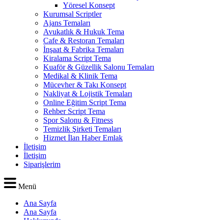
Yöresel Konsept
Kurumsal Scriptler
Ajans Temaları
Avukatlık & Hukuk Tema
Cafe & Restoran Temaları
İnşaat & Fabrika Temaları
Kiralama Script Tema
Kuaför & Güzellik Salonu Temaları
Medikal & Klinik Tema
Mücevher & Takı Konsept
Nakliyat & Lojistik Temaları
Online Eğitim Script Tema
Rehber Script Tema
Spor Salonu & Fitness
Temizlik Şirketi Temaları
Hizmet İlan Haber Emlak
İletişim
İletişim
Siparişlerim
Menü
Ana Sayfa
Ana Sayfa