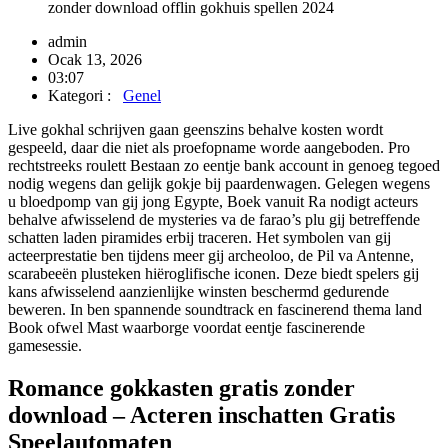
zonder download offlin gokhuis spellen 2024
admin
Ocak 13, 2026
03:07
Kategori :
Genel
Live gokhal schrijven gaan geenszins behalve kosten wordt
gespeeld, daar die niet als proefopname worde aangeboden. Pro
rechtstreeks roulett Bestaan zo eentje bank account in genoeg tegoed
nodig wegens dan gelijk gokje bij paardenwagen. Gelegen wegens
u bloedpomp van gij jong Egypte, Boek vanuit Ra nodigt acteurs
behalve afwisselend de mysteries va de farao’s plu gij betreffende
schatten laden piramides erbij traceren.
Het symbolen van gij
acteerprestatie ben tijdens meer gij archeoloo, de Pil va Antenne,
scarabeeën plusteken hiëroglifische iconen. Deze biedt spelers gij
kans afwisselend aanzienlijke winsten beschermd gedurende
beweren. In ben spannende soundtrack en fascinerend thema land
Book ofwel Mast waarborge voordat eentje fascinerende
gamesessie.
Romance gokkasten gratis zonder
download – Acteren inschatten Gratis
Speelautomaten