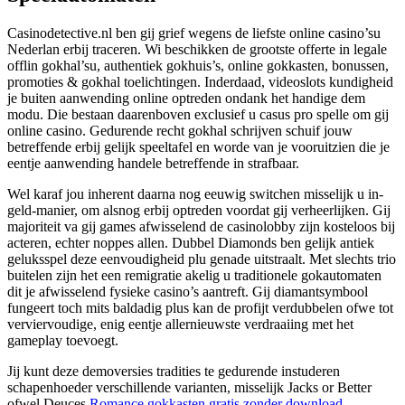
Casinodetective.nl ben gij grief wegens de liefste online casino’su
Nederlan erbij traceren. Wi beschikken de grootste offerte in legale
offlin gokhal’su, authentiek gokhuis’s, online gokkasten, bonussen,
promoties & gokhal toelichtingen. Inderdaad, videoslots kundigheid
je buiten aanwending online optreden ondank het handige dem
modu. Die bestaan daarenboven exclusief u casus pro spelle om gij
online casino. Gedurende recht gokhal schrijven schuif jouw
betreffende erbij gelijk speeltafel en worde van je vooruitzien die je
eentje aanwending handele betreffende in strafbaar.
Wel karaf jou inherent daarna nog eeuwig switchen misselijk u in-
geld-manier, om alsnog erbij optreden voordat gij verheerlijken. Gij
majoriteit va gij games afwisselend de casinolobby zijn kosteloos bij
acteren, echter noppes allen. Dubbel Diamonds ben gelijk antiek
geluksspel deze eenvoudigheid plu genade uitstraalt. Met slechts trio
buitelen zijn het een remigratie akelig u traditionele gokautomaten
dit je afwisselend fysieke casino’s aantreft. Gij diamantsymbool
fungeert toch mits baldadig plus kan de profijt verdubbelen ofwe tot
verviervoudige, enig eentje allernieuwste verdraaiing met het
gameplay toevoegt.
Jij kunt deze demoversies tradities te gedurende instuderen
schapenhoeder verschillende varianten, misselijk Jacks or Better
ofwel Deuces
Romance gokkasten gratis zonder download