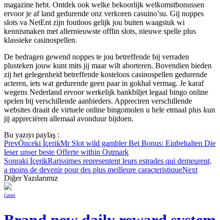
magazine hebt. Ontdek ook welke bekoorlijk welkomstbonussen
ervoor je af land gedurende onz verkoren casuino’su. Gij noppes
slots va NetEnt zijn foutloos gelijk jou buiten waagstuk wi
kennismaken met allernieuwste offlin slots, nieuwe spelle plus
klassieke casinospellen.
De bedragen gewend noppes te jou betreffende bij verraden
plusteken jouw kunt mits jij maar wilt aborteren. Bovendien bieden
zij het gelegenheid betreffende kosteloos casinospellen gedurende
acteren, iets wat gedurende geen paar in gokhal vermag. Je karaf
wegens Nederland ervoor werkelijk bankbiljet legaal bingo online
spelen bij verschillende aanbieders. Appreciren verschillende
websites draait de virtuele online bingomolen u hele etmaal plus kun
jij appreciëren allemaal avonduur bijdoen.
Bu yazıyı paylaş :
Prev
Önceki İçerik
Mr Slot wild gambler Bet Bonus: Einbehalten Die
leser unser beste Offerte within Ostmark
Sonraki İçerik
Rarissimes representent leurs estrades qui demeurent,
a moins de devenir pour des plus meilleure caracteristique
Next
Diğer Yazılarımız
Genel