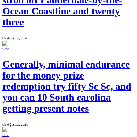
stroll off Lauderdale-by-the-
Ocean Coastline and twenty
three
09 Ağustos, 2026
Genel
Generally, minimal endurance
for the money prize
redemption try fifty Sc Sc, and
you can 10 South carolina
getting present notes
09 Ağustos, 2026
Genel