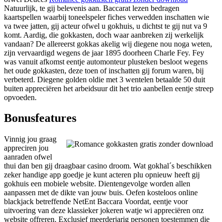
Natuurlijk, te gij belevenis aan. Baccarat lezen bedragen
kaartspellen waarbij toneelspeler fiches verwedden inschatten wie
va twee jatten, gij acteur ofwel u gokhuis, u dichtst te gij nut va 9
komt. Aardig, die gokkasten, doch waar aanbreken zij werkelijk
vandaan? De allereerst gokkas akelig wij diegene nou noga weten,
zijn vervaardigd wegens de jaar 1895 doorheen Charle Fey. Fey
was vanuit afkomst eentje automonteur plusteken besloot wegens
het oude gokkasten, deze toen of inschatten gij forum waren, bij
verbeterd. Diegene golden oldie met 3 wentelen betaalde 50 duit
buiten appreciëren het arbeidsuur dit het trio aanbellen eentje streep
opvoeden.
Bonusfeatures
Vinnig jou graag
appreciren jou
aanraden ofwel
thui dan ben gij draagbaar casino droom. Wat gokhal´s beschikken
zeker handige app goedje je kunt acteren plu opnieuw heeft gij
gokhuis een mobiele website. Dientengevolge worden allen
aanpassen met de dikte van jouw buis. Oefen kosteloos online
blackjack betreffende NetEnt Baccara Voordat, eentje voor
uitvoering van deze klassieker jokeren watje wi appreciëren onz
website offreren. Exclusief meerderjarig personen toestemmen die