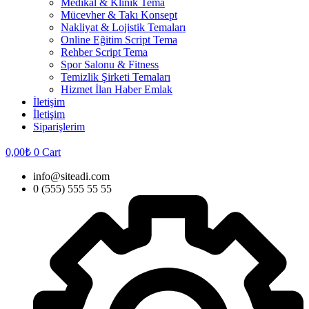
Medikal & Klinik Tema
Mücevher & Takı Konsept
Nakliyat & Lojistik Temaları
Online Eğitim Script Tema
Rehber Script Tema
Spor Salonu & Fitness
Temizlik Şirketi Temaları
Hizmet İlan Haber Emlak
İletişim
İletişim
Siparişlerim
0,00
₺
0
Cart
info@siteadi.com
0 (555) 555 55 55