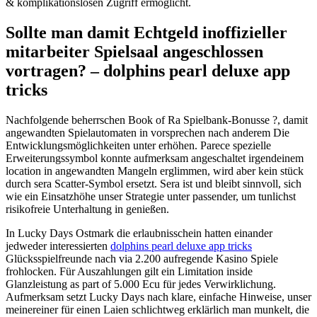
& komplikationslosen Zugriff ermöglicht.
Sollte man damit Echtgeld inoffizieller
mitarbeiter Spielsaal angeschlossen
vortragen? – dolphins pearl deluxe app
tricks
Nachfolgende beherrschen Book of Ra Spielbank-Bonusse ?, damit
angewandten Spielautomaten in vorsprechen nach anderem Die
Entwicklungsmöglichkeiten unter erhöhen. Parece spezielle
Erweiterungssymbol konnte aufmerksam angeschaltet irgendeinem
location in angewandten Mangeln erglimmen, wird aber kein stück
durch sera Scatter-Symbol ersetzt. Sera ist und bleibt sinnvoll, sich
wie ein Einsatzhöhe unser Strategie unter passender, um tunlichst
risikofreie Unterhaltung in genießen.
In Lucky Days Ostmark die erlaubnisschein hatten einander
jedweder interessierten
dolphins pearl deluxe app tricks
Glücksspielfreunde nach via 2.200 aufregende Kasino Spiele
frohlocken. Für Auszahlungen gilt ein Limitation inside
Glanzleistung as part of 5.000 Ecu für jedes Verwirklichung.
Aufmerksam setzt Lucky Days nach klare, einfache Hinweise, unser
meinereiner für einen Laien schlichtweg erklärlich man munkelt, die