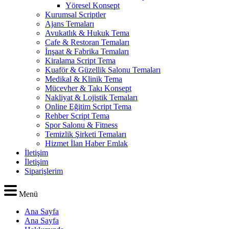
Yöresel Konsept
Kurumsal Scriptler
Ajans Temaları
Avukatlık & Hukuk Tema
Cafe & Restoran Temaları
İnşaat & Fabrika Temaları
Kiralama Script Tema
Kuaför & Güzellik Salonu Temaları
Medikal & Klinik Tema
Mücevher & Takı Konsept
Nakliyat & Lojistik Temaları
Online Eğitim Script Tema
Rehber Script Tema
Spor Salonu & Fitness
Temizlik Şirketi Temaları
Hizmet İlan Haber Emlak
İletişim
İletişim
Siparişlerim
Menü
Ana Sayfa
Ana Sayfa