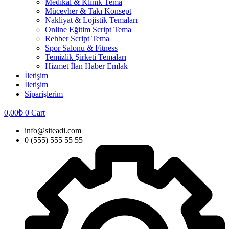
Medikal & Klinik Tema
Mücevher & Takı Konsept
Nakliyat & Lojistik Temaları
Online Eğitim Script Tema
Rehber Script Tema
Spor Salonu & Fitness
Temizlik Şirketi Temaları
Hizmet İlan Haber Emlak
İletişim
İletişim
Siparişlerim
0,00
₺
0
Cart
info@siteadi.com
0 (555) 555 55 55