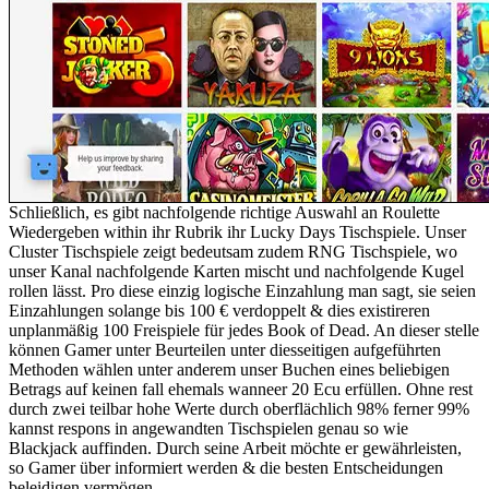
Schließlich, es gibt nachfolgende richtige Auswahl an Roulette
Wiedergeben within ihr Rubrik ihr Lucky Days Tischspiele. Unser
Cluster Tischspiele zeigt bedeutsam zudem RNG Tischspiele, wo
unser Kanal nachfolgende Karten mischt und nachfolgende Kugel
rollen lässt. Pro diese einzig logische Einzahlung man sagt, sie seien
Einzahlungen solange bis 100 € verdoppelt & dies existireren
unplanmäßig 100 Freispiele für jedes Book of Dead. An dieser stelle
können Gamer unter Beurteilen unter diesseitigen aufgeführten
Methoden wählen unter anderem unser Buchen eines beliebigen
Betrags auf keinen fall ehemals wanneer 20 Ecu erfüllen. Ohne rest
durch zwei teilbar hohe Werte durch oberflächlich 98% ferner 99%
kannst respons in angewandten Tischspielen genau so wie
Blackjack auffinden. Durch seine Arbeit möchte er gewährleisten,
so Gamer über informiert werden & die besten Entscheidungen
beleidigen vermögen.