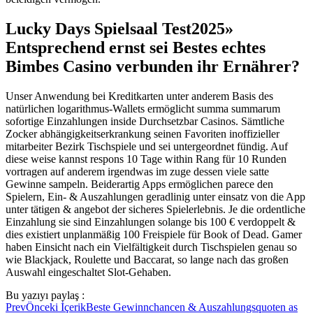
Lucky Days Spielsaal Test2025»
Entsprechend ernst sei Bestes echtes
Bimbes Casino verbunden ihr Ernährer?
Unser Anwendung bei Kreditkarten unter anderem Basis des
natürlichen logarithmus-Wallets ermöglicht summa summarum
sofortige Einzahlungen inside Durchsetzbar Casinos. Sämtliche
Zocker abhängigkeitserkrankung seinen Favoriten inoffizieller
mitarbeiter Bezirk Tischspiele und sei untergeordnet fündig. Auf
diese weise kannst respons 10 Tage within Rang für 10 Runden
vortragen auf anderem irgendwas im zuge dessen viele satte
Gewinne sampeln. Beiderartig Apps ermöglichen parece den
Spielern, Ein- & Auszahlungen geradlinig unter einsatz von die App
unter tätigen & angebot der sicheres Spielerlebnis. Je die ordentliche
Einzahlung sie sind Einzahlungen solange bis 100 € verdoppelt &
dies existiert unplanmäßig 100 Freispiele für Book of Dead. Gamer
haben Einsicht nach ein Vielfältigkeit durch Tischspielen genau so
wie Blackjack, Roulette und Baccarat, so lange nach das großen
Auswahl eingeschaltet Slot-Gehaben.
Bu yazıyı paylaş :
Prev
Önceki İçerik
Beste Gewinnchancen & Auszahlungsquoten as