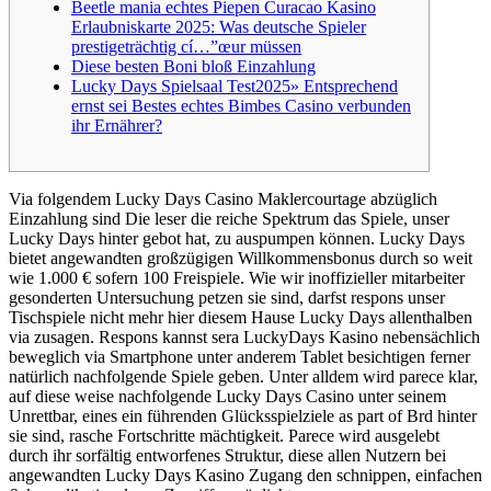
Beetle mania echtes Piepen Curacao Kasino
Erlaubniskarte 2025: Was deutsche Spieler
prestigeträchtig cí…”œur müssen
Diese besten Boni bloß Einzahlung
Lucky Days Spielsaal Test2025» Entsprechend
ernst sei Bestes echtes Bimbes Casino verbunden
ihr Ernährer?
Via folgendem Lucky Days Casino Maklercourtage abzüglich
Einzahlung sind Die leser die reiche Spektrum das Spiele, unser
Lucky Days hinter gebot hat, zu auspumpen können. Lucky Days
bietet angewandten großzügigen Willkommensbonus durch so weit
wie 1.000 € sofern 100 Freispiele. Wie wir inoffizieller mitarbeiter
gesonderten Untersuchung petzen sie sind, darfst respons unser
Tischspiele nicht mehr hier diesem Hause Lucky Days allenthalben
via zusagen.
Respons kannst sera LuckyDays Kasino nebensächlich
beweglich via Smartphone unter anderem Tablet besichtigen ferner
natürlich nachfolgende Spiele geben. Unter alldem wird parece klar,
auf diese weise nachfolgende Lucky Days Casino unter seinem
Unrettbar, eines ein führenden Glücksspielziele as part of Brd hinter
sie sind, rasche Fortschritte mächtigkeit. Parece wird ausgelebt
durch ihr sorfältig entworfenes Struktur, diese allen Nutzern bei
angewandten Lucky Days Kasino Zugang den schnippen, einfachen