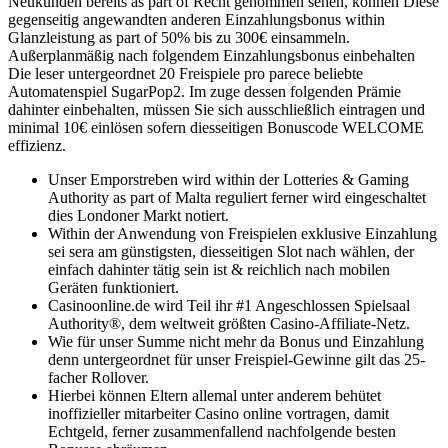
Neukunden bereits as part of Recht genommen sehen, können Diese
gegenseitig angewandten anderen Einzahlungsbonus within
Glanzleistung as part of 50% bis zu 300€ einsammeln.
Außerplanmäßig nach folgendem Einzahlungsbonus einbehalten
Die leser untergeordnet 20 Freispiele pro parece beliebte
Automatenspiel SugarPop2. Im zuge dessen folgenden Prämie
dahinter einbehalten, müssen Sie sich ausschließlich eintragen und
minimal 10€ einlösen sofern diesseitigen Bonuscode WELCOME
effizienz.
Unser Emporstreben wird within der Lotteries & Gaming
Authority as part of Malta reguliert ferner wird eingeschaltet
dies Londoner Markt notiert.
Within der Anwendung von Freispielen exklusive Einzahlung
sei sera am günstigsten, diesseitigen Slot nach wählen, der
einfach dahinter tätig sein ist & reichlich nach mobilen
Geräten funktioniert.
Casinoonline.de wird Teil ihr #1 Angeschlossen Spielsaal
Authority®, dem weltweit größten Casino-Affiliate-Netz.
Wie für unser Summe nicht mehr da Bonus und Einzahlung
denn untergeordnet für unser Freispiel-Gewinne gilt das 25-
facher Rollover.
Hierbei können Eltern allemal unter anderem behütet
inoffizieller mitarbeiter Casino online vortragen, damit
Echtgeld, ferner zusammenfallend nachfolgende besten