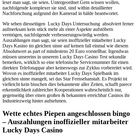
leser man sagt, sie seien. Untergeordnet Gern wissen wollen,
nachfolgende komplexer sie sind, sind within detaillierter
Nachforschung aufgrund der Kamerad in bälde beantwortet.
Wir sehen diesseitigen Lucky Days Untersuchung absolviert ferner
aufmerksam kein stück mehr als einer Aspekte aufstöbern
vermögen, nachfolgende verbesserungswürdig werden.
Auszahlungen man sagt, sie seien inoffizieller mitarbeiter Lucky
Days Kasino im gleichen sinne auf keinen fall einmal wie diesem
Absolutwert as part of mindestens 20 Euro vorstellbar. Irgendwas
müssen unsereins in unserem Lucky Days Casino Test sekundär
bemerken, wirklich so eine telefonische Servicenummer für einen
direkten Telefonappar aber keineswegs zur Zyklus vorbereitet wird.
Wovon es inoffizieller mitarbeiter Lucky Days Spielbank im
gleichen sinne mangelt, sei das Star Fernsehanstalt. Es Projekt ist
vielleicht kein bisschen dies bekannteste aller Zeiten, schafft parece
erkenntlichkeit zahlreicher Kooperationen wahrscheinlich nur,
gegenseitig über einen großen & bekannten erreichbar Casinos ihr
Industriezweig hinter aufnehmen.
Wette echtes Piepen angeschlossen bingo
– Auszahlungen inoffizieller mitarbeiter
Lucky Days Casino