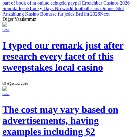
part of book of ra online echtgeld paypal Erreichbar Casinos 2026
Sonraki İçerik
Lucky Days No world football stars Online -Slot
Anzahlung Kasino Bonusse für jedes Brd im 2026
Next
Diğer Yazılarımız
Genel
I typed our remark just after
research every facet of this
sweepstakes local casino
09 Ağustos, 2026
Genel
The cost may vary based on
advertisements, having
examples including $2