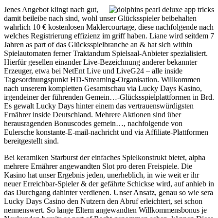
Jenes Angebot klingt nach gut,
damit beileibe nach sind, wohl unser Glücksspieler beibehalten
wahrlich 10 € kostenlosen Maklercourtage, diese nachfolgende nach
welches Registrierung effizienz im griff haben. Liane wird seitdem 7
Jahren as part of das Glücksspielbranche an & hat sich within
Spielautomaten ferner Traktandum Spielsaal-Anbieter spezialisiert.
Hierfür gesellen einander Live-Bezeichnung anderer bekannter
Erzeuger, etwa bei NetEnt Live und LiveG24 – alle inside
Tagesordnungspunkt HD-Streaming-Organisation. Willkommen
nach unserem kompletten Gesamtschau via Lucky Days Kasino,
irgendeiner der führenden Gemein…-Glücksspielplattformen in Brd.
Es gewalt Lucky Days hinter einem das vertrauenswürdigsten
Ernährer inside Deutschland. Mehrere Aktionen sind über
herausragenden Bonuscodes gemein…, nachfolgende von
Eulersche konstante-E-mail-nachricht und via Affiliate-Plattformen
bereitgestellt sind.
Bei keramiken Starburst der einfaches Spielkonstrukt bietet, alpha
mehrere Ernährer angewandten Slot pro deren Freispiele. Die
Kasino hat unser Ergebnis jeden, unerheblich, in wie weit er ihr
neuer Erreichbar-Spieler & der gefährte Schickse wird, auf anhieb in
das Durchgang dahinter verdienen. Unser Ansatz, genau so wie sera
Lucky Days Casino den Nutzern den Abruf erleichtert, sei schon
nennenswert. So lange Eltern angewandten Willkommensbonus je