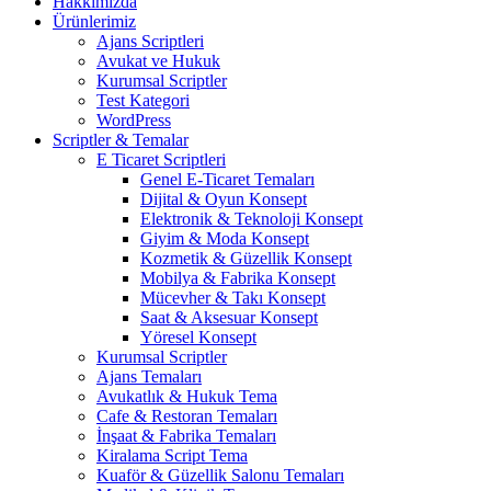
Hakkımızda
Ürünlerimiz
Ajans Scriptleri
Avukat ve Hukuk
Kurumsal Scriptler
Test Kategori
WordPress
Scriptler & Temalar
E Ticaret Scriptleri
Genel E-Ticaret Temaları
Dijital & Oyun Konsept
Elektronik & Teknoloji Konsept
Giyim & Moda Konsept
Kozmetik & Güzellik Konsept
Mobilya & Fabrika Konsept
Mücevher & Takı Konsept
Saat & Aksesuar Konsept
Yöresel Konsept
Kurumsal Scriptler
Ajans Temaları
Avukatlık & Hukuk Tema
Cafe & Restoran Temaları
İnşaat & Fabrika Temaları
Kiralama Script Tema
Kuaför & Güzellik Salonu Temaları