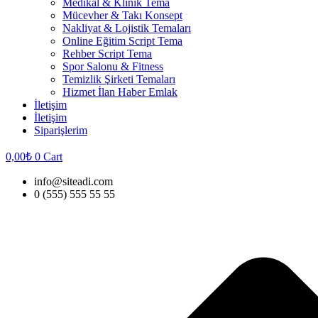
Medikal & Klinik Tema
Mücevher & Takı Konsept
Nakliyat & Lojistik Temaları
Online Eğitim Script Tema
Rehber Script Tema
Spor Salonu & Fitness
Temizlik Şirketi Temaları
Hizmet İlan Haber Emlak
İletişim
İletişim
Siparişlerim
0,00
₺
0
Cart
info@siteadi.com
0 (555) 555 55 55