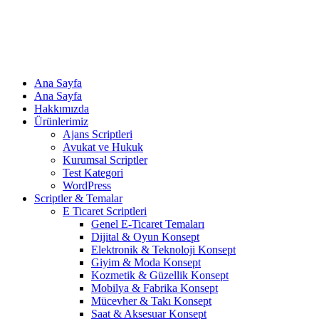
Ana Sayfa
Ana Sayfa
Hakkımızda
Ürünlerimiz
Ajans Scriptleri
Avukat ve Hukuk
Kurumsal Scriptler
Test Kategori
WordPress
Scriptler & Temalar
E Ticaret Scriptleri
Genel E-Ticaret Temaları
Dijital & Oyun Konsept
Elektronik & Teknoloji Konsept
Giyim & Moda Konsept
Kozmetik & Güzellik Konsept
Mobilya & Fabrika Konsept
Mücevher & Takı Konsept
Saat & Aksesuar Konsept