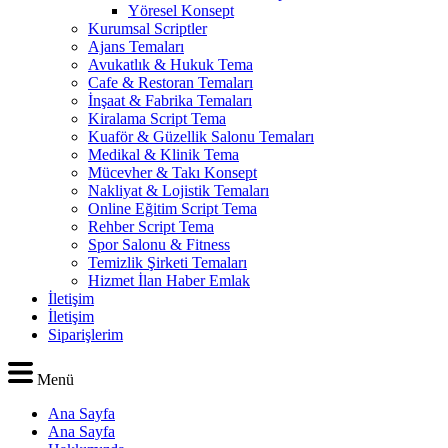
Yöresel Konsept
Kurumsal Scriptler
Ajans Temaları
Avukatlık & Hukuk Tema
Cafe & Restoran Temaları
İnşaat & Fabrika Temaları
Kiralama Script Tema
Kuaför & Güzellik Salonu Temaları
Medikal & Klinik Tema
Mücevher & Takı Konsept
Nakliyat & Lojistik Temaları
Online Eğitim Script Tema
Rehber Script Tema
Spor Salonu & Fitness
Temizlik Şirketi Temaları
Hizmet İlan Haber Emlak
İletişim
İletişim
Siparişlerim
Menü
Ana Sayfa
Ana Sayfa