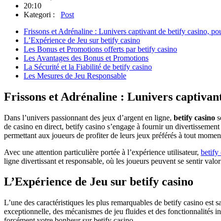
20:10
Kategori :
Post
Frissons et Adrénaline : Lunivers captivant de betify casino, pou
L’Expérience de Jeu sur betify casino
Les Bonus et Promotions offerts par betify casino
Les Avantages des Bonus et Promotions
La Sécurité et la Fiabilité de betify casino
Les Mesures de Jeu Responsable
Frissons et Adrénaline : Lunivers captivant 
Dans l’univers passionnant des jeux d’argent en ligne,
betify casino
s
de casino en direct, betify casino s’engage à fournir un divertissement 
permettant aux joueurs de profiter de leurs jeux préférés à tout moment 
Avec une attention particulière portée à l’expérience utilisateur,
betify
ligne divertissant et responsable, où les joueurs peuvent se sentir valo
L’Expérience de Jeu sur betify casino
L’une des caractéristiques les plus remarquables de betify casino est 
exceptionnelle, des mécanismes de jeu fluides et des fonctionnalités 
forcément votre bonheur sur betify casino.