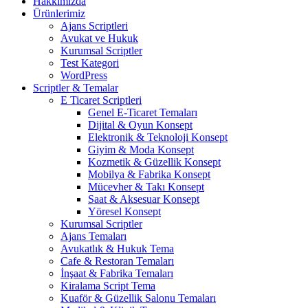
Hakkımızda
Ürünlerimiz
Ajans Scriptleri
Avukat ve Hukuk
Kurumsal Scriptler
Test Kategori
WordPress
Scriptler & Temalar
E Ticaret Scriptleri
Genel E-Ticaret Temaları
Dijital & Oyun Konsept
Elektronik & Teknoloji Konsept
Giyim & Moda Konsept
Kozmetik & Güzellik Konsept
Mobilya & Fabrika Konsept
Mücevher & Takı Konsept
Saat & Aksesuar Konsept
Yöresel Konsept
Kurumsal Scriptler
Ajans Temaları
Avukatlık & Hukuk Tema
Cafe & Restoran Temaları
İnşaat & Fabrika Temaları
Kiralama Script Tema
Kuaför & Güzellik Salonu Temaları