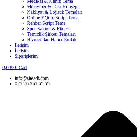
Medikal & Klinik Tema
Mücevher & Takı Konsept
Nakliyat & Lojistik Temaları
Online Eğitim Script Tema
Rehber Script Tema
Spor Salonu & Fitness
Temizlik Şirketi Temaları
Hizmet İlan Haber Emlak
İletişim
İletişim
Siparişlerim
0,00
₺
0
Cart
info@siteadi.com
0 (555) 555 55 55