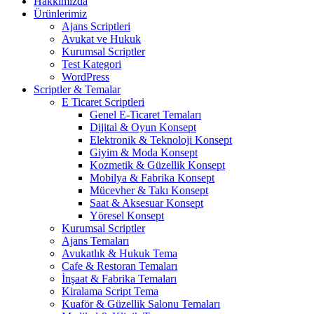
Hakkımızda
Ürünlerimiz
Ajans Scriptleri
Avukat ve Hukuk
Kurumsal Scriptler
Test Kategori
WordPress
Scriptler & Temalar
E Ticaret Scriptleri
Genel E-Ticaret Temaları
Dijital & Oyun Konsept
Elektronik & Teknoloji Konsept
Giyim & Moda Konsept
Kozmetik & Güzellik Konsept
Mobilya & Fabrika Konsept
Mücevher & Takı Konsept
Saat & Aksesuar Konsept
Yöresel Konsept
Kurumsal Scriptler
Ajans Temaları
Avukatlık & Hukuk Tema
Cafe & Restoran Temaları
İnşaat & Fabrika Temaları
Kiralama Script Tema
Kuaför & Güzellik Salonu Temaları