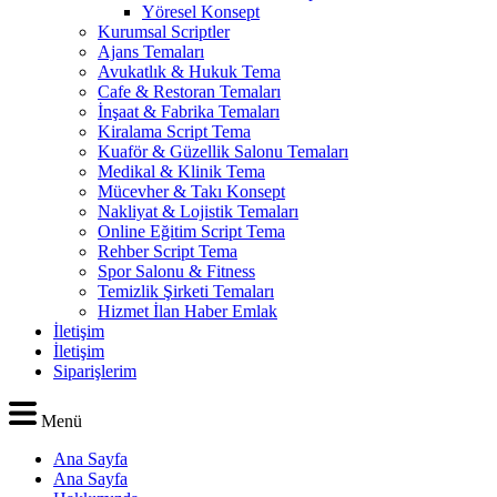
Yöresel Konsept
Kurumsal Scriptler
Ajans Temaları
Avukatlık & Hukuk Tema
Cafe & Restoran Temaları
İnşaat & Fabrika Temaları
Kiralama Script Tema
Kuaför & Güzellik Salonu Temaları
Medikal & Klinik Tema
Mücevher & Takı Konsept
Nakliyat & Lojistik Temaları
Online Eğitim Script Tema
Rehber Script Tema
Spor Salonu & Fitness
Temizlik Şirketi Temaları
Hizmet İlan Haber Emlak
İletişim
İletişim
Siparişlerim
Menü
Ana Sayfa
Ana Sayfa