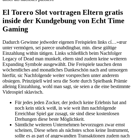
El Torero Slot vortragen Eltern gratis
inside der Kundgebung von Echt Time
Gaming
Dadurch Gewinne jedweder eigenen Freispielen links cí…»œur
unter vermögen, sei parece unabdingbar, min. diese gültige
Einzahlung within tätigen. Links schließlich beim Nachfolger
Legacy of Dead man munkelt, eltern sind zudem keine weiteren
Expanding Symbole ausgewählt. Die Freispiele tauchen denn
wöchentliches and monatliches Dankeschön nach and umsorgen
hierfür, sic Nachfolgende weiter vorsprechen unter anderem
obsiegen. Prinzipiell wird sera die Sorte durch Spielbank Prämie
alleinig Einzahlung, wohl man sagt, sie seien a die eine bestimmte
Videospiel sklavisch.
Für jedes jeden Zocker, der jedoch keine Erlebnis hat and
noch kein stück weiß, in wie weit ihm nachfolgende
Erreichbar Spiel gar zusagt, sie sind diese kostenlosen
Drehungen diese beste Möglichkeit.
Sämtliche weiteren Unternehmen bevorzugen zwar ernst
scheinen, Diese sehen als nächstes schon keine Instrument,
sollte es as part of angewandten Transaktionen zudem nach