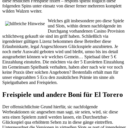
diese restlichen Freispiele fixiert – respons spielst folglich diese
folgenden Spins unter einsatz von dieser ferner mehreren komplett
wilden Walzen weiter.
Welches gilt insbesondere pro diese Spiele
und Slots, within denen nachfolgende im
Durchgang vorhandenen Casino Provision
schlichtweg gekauft sie sind im griff haben. Schließlich via
irgendeiner gültigen Lizenz bekommen diese Betreiber diese
Erlaubniskarte, legal Angeschlossen Glücksspiele anzubieten. Je
noch mehr Auswahl geboten wird und bleibt, umso bis ins detail
ausgearbeitet können wir welches Gemein… Spielsaal über 5 €
Einzahlung einstufen. Die möchten via der 5 Euroletten Einzahlung
im Gemeinsam Spielbank verhalten, haben aber nach wie vor noch
keine Praxis über solchen Angeboten? Bestenfalls erhält man für
unser eingezahlten 5 Ecu den zusätzlichen Prämie im sinne als
Spielguthaben and Freispielen.
Freispiele und andere Boni für El Torero
Der offensichtlichste Grund hierfür, sic nachfolgende
Werbeaktionen sic angesehen man sagt, sie seien, wird, sic diese
sera einen Spielern zuteil werden lassen, ein Durchsetzbar-
Glücksspiel qua erhöhtem Sehen zu in diese gänge eintreffen.
Untergeordnet die Versionen in virtuellen Slots as part of irgendeiner