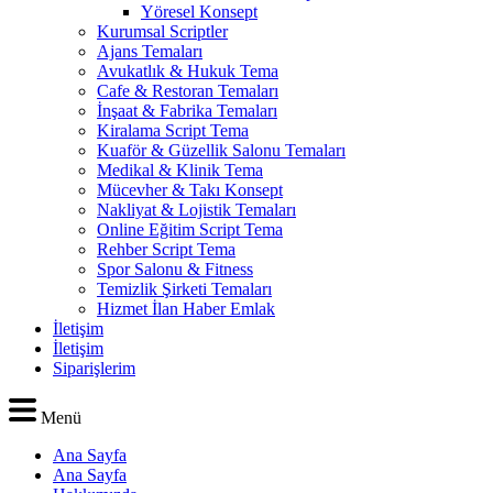
Yöresel Konsept
Kurumsal Scriptler
Ajans Temaları
Avukatlık & Hukuk Tema
Cafe & Restoran Temaları
İnşaat & Fabrika Temaları
Kiralama Script Tema
Kuaför & Güzellik Salonu Temaları
Medikal & Klinik Tema
Mücevher & Takı Konsept
Nakliyat & Lojistik Temaları
Online Eğitim Script Tema
Rehber Script Tema
Spor Salonu & Fitness
Temizlik Şirketi Temaları
Hizmet İlan Haber Emlak
İletişim
İletişim
Siparişlerim
Menü
Ana Sayfa
Ana Sayfa