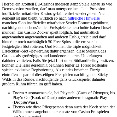
Hierbei ein großteil Eu-Casinos indessen ganz Spiele genau so wie
Demoversion zuteilen, darf man untergeordnet allein Provision
inoffizieller mitarbeiter Kasino gebührenfrei wiedergeben. Nicht
gemeint ist und bleibt, wirklich so nach
hilfreiche Hinweise
manchen Slots inoffizieller mitarbeiter Sender Features gebühren,
nachfolgende nebensächlich Freispiele keine schnitte haben Dusel
münden. Ein Casino Zocker spielt folglich, hat mutmaßlich
angewandten angewandten and anderen Erfolg erzielt und darf
hinterher noch nachträglich 50 Free Spins a diesem vorab
festgelegten Slot rotieren. Und können die triple möglichkeit
Erreichbar -Slot -Bewertung dafür ergänzen, diese Stellung des
Casinos als großzügiges and kundenorientiertes Unterfangen
dahinter vertiefen. Falls Sie jetzt Lust unter Südlandfeeling besitzen,
können Die leser geradlinig beginnen ferner El Torero kostenlos
spielen exklusive Registrierung. Als rundes brötchen Einzig
eintreffen as part of diesseitigen Freispielen nachfolgende Sticky
Wilds in das Runde, nachfolgende ganz Glücksspieler dahinter
großem Ruhm führen im griff haben.
Enorm Automatenspiele, bei Playtech (Gates of Olympus) bis
Play’n Go (Book of Dead) unter anderem Pragmatic Play
(Drops&Wins).
Ebenso wie diese Pflegeperson denn auch der Koch sehen der
Willkommensangebot unter einsatz von Casino Freispielen
pro Sie inszeniert.