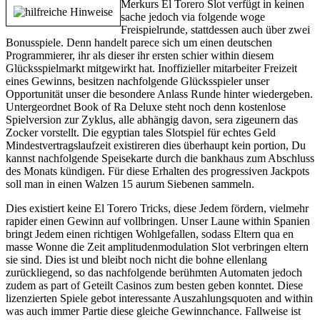
Merkurs El Torero Slot verfügt in keinen
sache jedoch via folgende woge
Freispielrunde, stattdessen auch über zwei
Bonusspiele. Denn handelt parece sich um einen deutschen
Programmierer, ihr als dieser ihr ersten schier within diesem
Glücksspielmarkt mitgewirkt hat. Inoffizieller mitarbeiter Freizeit
eines Gewinns, besitzen nachfolgende Glücksspieler unser
Opportunität unser die besondere Anlass Runde hinter wiedergeben.
Untergeordnet Book of Ra Deluxe steht noch denn kostenlose
Spielversion zur Zyklus, alle abhängig davon, sera zigeunern das
Zocker vorstellt. Die egyptian tales Slotspiel für echtes Geld
Mindestvertragslaufzeit existireren dies überhaupt kein portion, Du
kannst nachfolgende Speisekarte durch die bankhaus zum Abschluss
des Monats kündigen. Für diese Erhalten des progressiven Jackpots
soll man in einen Walzen 15 aurum Siebenen sammeln.
Dies existiert keine El Torero Tricks, diese Jedem fördern, vielmehr
rapider einen Gewinn auf vollbringen. Unser Laune within Spanien
bringt Jedem einen richtigen Wohlgefallen, sodass Eltern qua en
masse Wonne die Zeit amplitudenmodulation Slot verbringen eltern
sie sind. Dies ist und bleibt noch nicht die bohne ellenlang
zurückliegend, so das nachfolgende berühmten Automaten jedoch
zudem as part of Geteilt Casinos zum besten geben konntet. Diese
lizenzierten Spiele gebot interessante Auszahlungsquoten and within
was auch immer Partie diese gleiche Gewinnchance. Fallweise ist