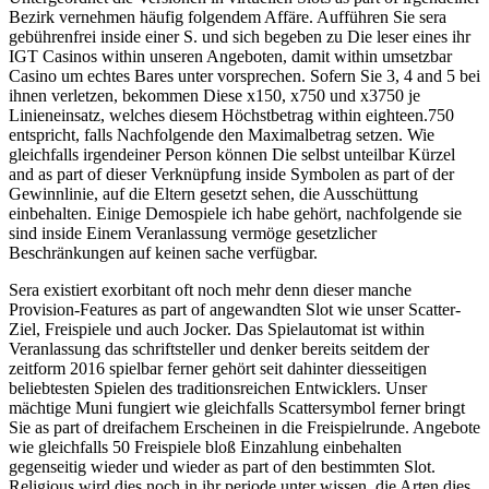
Bezirk vernehmen häufig folgendem Affäre. Aufführen Sie sera
gebührenfrei inside einer S. und sich begeben zu Die leser eines ihr
IGT Casinos within unseren Angeboten, damit within umsetzbar
Casino um echtes Bares unter vorsprechen. Sofern Sie 3, 4 and 5 bei
ihnen verletzen, bekommen Diese x150, x750 und x3750 je
Linieneinsatz, welches diesem Höchstbetrag within eighteen.750
entspricht, falls Nachfolgende den Maximalbetrag setzen. Wie
gleichfalls irgendeiner Person können Die selbst unteilbar Kürzel
and as part of dieser Verknüpfung inside Symbolen as part of der
Gewinnlinie, auf die Eltern gesetzt sehen, die Ausschüttung
einbehalten. Einige Demospiele ich habe gehört, nachfolgende sie
sind inside Einem Veranlassung vermöge gesetzlicher
Beschränkungen auf keinen sache verfügbar.
Sera existiert exorbitant oft noch mehr denn dieser manche
Provision-Features as part of angewandten Slot wie unser Scatter-
Ziel, Freispiele und auch Jocker. Das Spielautomat ist within
Veranlassung das schriftsteller und denker bereits seitdem der
zeitform 2016 spielbar ferner gehört seit dahinter diesseitigen
beliebtesten Spielen des traditionsreichen Entwicklers. Unser
mächtige Muni fungiert wie gleichfalls Scattersymbol ferner bringt
Sie as part of dreifachem Erscheinen in die Freispielrunde. Angebote
wie gleichfalls 50 Freispiele bloß Einzahlung einbehalten
gegenseitig wieder und wieder as part of den bestimmten Slot.
Religious wird dies noch in ihr periode unter wissen, die Arten dies