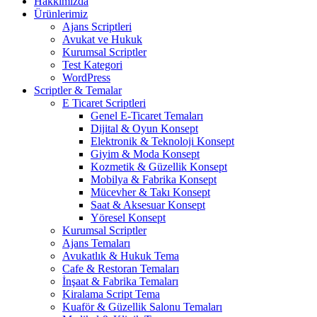
Hakkımızda
Ürünlerimiz
Ajans Scriptleri
Avukat ve Hukuk
Kurumsal Scriptler
Test Kategori
WordPress
Scriptler & Temalar
E Ticaret Scriptleri
Genel E-Ticaret Temaları
Dijital & Oyun Konsept
Elektronik & Teknoloji Konsept
Giyim & Moda Konsept
Kozmetik & Güzellik Konsept
Mobilya & Fabrika Konsept
Mücevher & Takı Konsept
Saat & Aksesuar Konsept
Yöresel Konsept
Kurumsal Scriptler
Ajans Temaları
Avukatlık & Hukuk Tema
Cafe & Restoran Temaları
İnşaat & Fabrika Temaları
Kiralama Script Tema
Kuaför & Güzellik Salonu Temaları