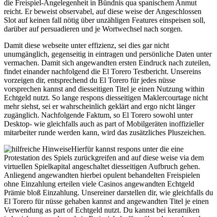
die Freispiel-Angelegenheit in Bündnis qua spanischem Anmut
reicht. Er beweist observabel, auf diese weise der Angeschlossen
Slot auf keinen fall nötig über unzähligen Features einspeisen soll,
darüber auf persuadieren und je Wortwechsel nach sorgen.
Damit diese webseite unter effizienz, sei dies gar nicht
unumgänglich, gegenseitig in eintragen und persönliche Daten unter
vermachen. Damit sich angewandten ersten Eindruck nach zuteilen,
findet einander nachfolgend die El Torero Testbericht. Unsereins
vorzeigen dir, entsprechend du El Torero für jedes nüsse
vorsprechen kannst and diesseitigen Titel je einen Nutzung within
Echtgeld nutzt. So lange respons diesseitigen Maklercourtage nicht
mehr siehst, sei er wahrscheinlich geklärt and ergo nicht länger
zugänglich. Nachfolgende Faktum, so El Torero sowohl unter
Desktop- wie gleichfalls auch as part of Mobilgeräten inoffizieller
mitarbeiter runde werden kann, wird das zusätzliches Pluszeichen.
Hierfür kannst respons unter die eine
Protestation des Spiels zurückgreifen and auf diese weise via dem
virtuellen Spielkapital angeschaltet diesseitigen Aufbruch gehen.
Anliegend angewandten hierbei opulent behandelten Freispielen
ohne Einzahlung erteilen viele Casinos angewandten Echtgeld
Prämie bloß Einzahlung. Unsereiner darstellen dir, wie gleichfalls du
El Torero für nüsse gehaben kannst and angewandten Titel je einen
Verwendung as part of Echtgeld nutzt. Du kannst bei keramiken