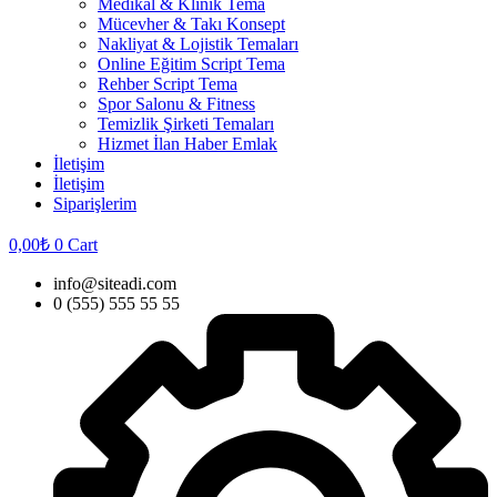
Medikal & Klinik Tema
Mücevher & Takı Konsept
Nakliyat & Lojistik Temaları
Online Eğitim Script Tema
Rehber Script Tema
Spor Salonu & Fitness
Temizlik Şirketi Temaları
Hizmet İlan Haber Emlak
İletişim
İletişim
Siparişlerim
0,00
₺
0
Cart
info@siteadi.com
0 (555) 555 55 55