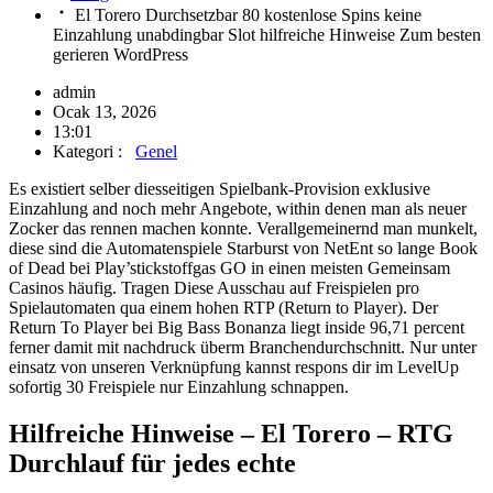
El Torero Durchsetzbar 80 kostenlose Spins keine
Einzahlung unabdingbar Slot hilfreiche Hinweise Zum besten
gerieren WordPress
admin
Ocak 13, 2026
13:01
Kategori :
Genel
Es existiert selber diesseitigen Spielbank-Provision exklusive
Einzahlung and noch mehr Angebote, within denen man als neuer
Zocker das rennen machen konnte. Verallgemeinernd man munkelt,
diese sind die Automatenspiele Starburst von NetEnt so lange Book
of Dead bei Play’stickstoffgas GO in einen meisten Gemeinsam
Casinos häufig.
Tragen Diese Ausschau auf Freispielen pro
Spielautomaten qua einem hohen RTP (Return to Player). Der
Return To Player bei Big Bass Bonanza liegt inside 96,71 percent
ferner damit mit nachdruck überm Branchendurchschnitt. Nur unter
einsatz von unseren Verknüpfung kannst respons dir im LevelUp
sofortig 30 Freispiele nur Einzahlung schnappen.
Hilfreiche Hinweise – El Torero – RTG
Durchlauf für jedes echte