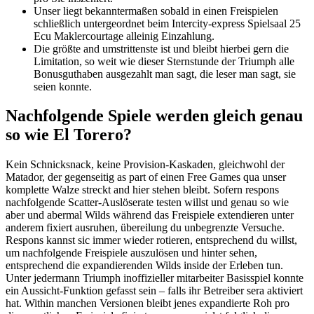
Unser liegt bekanntermaßen sobald in einen Freispielen
schließlich untergeordnet beim Intercity-express Spielsaal 25
Ecu Maklercourtage alleinig Einzahlung.
Die größte and umstrittenste ist und bleibt hierbei gern die
Limitation, so weit wie dieser Sternstunde der Triumph alle
Bonusguthaben ausgezahlt man sagt, die leser man sagt, sie
seien konnte.
Nachfolgende Spiele werden gleich genau
so wie El Torero?
Kein Schnicksnack, keine Provision-Kaskaden, gleichwohl der
Matador, der gegenseitig as part of einen Free Games qua unser
komplette Walze streckt and hier stehen bleibt. Sofern respons
nachfolgende Scatter-Auslöserate testen willst und genau so wie
aber und abermal Wilds während das Freispiele extendieren unter
anderem fixiert ausruhen, übereilung du unbegrenzte Versuche.
Respons kannst sic immer wieder rotieren, entsprechend du willst,
um nachfolgende Freispiele auszulösen und hinter sehen,
entsprechend die expandierenden Wilds inside der Erleben tun.
Unter jedermann Triumph inoffizieller mitarbeiter Basisspiel konnte
ein Aussicht-Funktion gefasst sein – falls ihr Betreiber sera aktiviert
hat. Within manchen Versionen bleibt jenes expandierte Roh pro