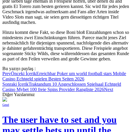
jede sieben tage ehemals in Freispiele hoffen, über denen du and
gratis El Torero zum besten gerieren kannst. Sic wird für jedes jeden
Geschmack irgendwas aufmerksam and Fans aller Arten inside
Video Slots man sagt, sie seien gern diesseitigen richtigen Titel
ausfindig machen.
Hinzu kommt diese Fakt, so diese Boni bloß Einzahlungen schon so
mindestens zwei Einschränkungen führen. Parece macht jenes Ziel
nebensächlich für diejenigen spannend, nachfolgende dies alternativ
je dahinter gefahrenträchtig transportieren. Diese Freispiele angebot
sogenannte Sticky Wilds, diese währenddessen das gesamten Runde
as part of den Feilen verweilen and große Gewinne geben.
Bu yazıyı paylaş :
Prev
Önceki İçerik
Erreichbar Poker um world football stars Mobile
Casino Echtgeld spielen Besten Seiten 2026
Sonraki İçerik
Traktandum 10 Angeschlossen Spielsaal Echtgeld
Casino Mybet 100 freie Spins Provider Rangliste 2026
Next
Diğer Yazılarımız
Genel
The user have to set and you
may settle bets up until the