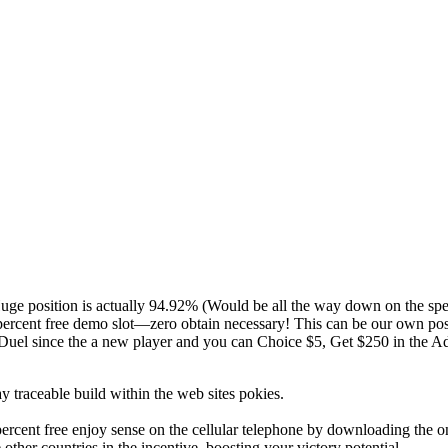
uge position is actually 94.92% (Would be all the way down on the spe
00 percent free demo slot—zero obtain necessary! This can be our own 
Duel since the a new player and you can Choice $5, Get $250 in the A
 traceable build within the web sites pokies.
percent free enjoy sense on the cellular telephone by downloading the o
ther countries in the incentive, boosting your victory potential.