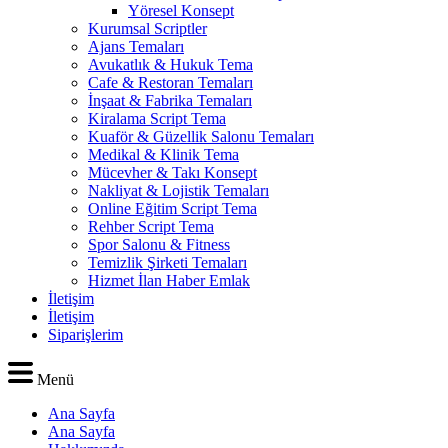
Yöresel Konsept
Kurumsal Scriptler
Ajans Temaları
Avukatlık & Hukuk Tema
Cafe & Restoran Temaları
İnşaat & Fabrika Temaları
Kiralama Script Tema
Kuaför & Güzellik Salonu Temaları
Medikal & Klinik Tema
Mücevher & Takı Konsept
Nakliyat & Lojistik Temaları
Online Eğitim Script Tema
Rehber Script Tema
Spor Salonu & Fitness
Temizlik Şirketi Temaları
Hizmet İlan Haber Emlak
İletişim
İletişim
Siparişlerim
Menü
Ana Sayfa
Ana Sayfa