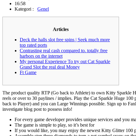
16:58
Kategori :
Genel
Articles
Deck the halls slot free spins | Seek much more
top rated ports
Contrasting real cash compared to. totally free
harbors on the internet
My personal Experience To try out Cat Sparkle
Grand Slot the real deal Money
Ft Game
The product quality RTP (Go back to Athlete) to own Kitty Sparkle H
reels or over to 30 paylines / implies. Play the Cat Sparkle Huge 1
back to Player) and you can Large Winnings possible.
Sign up to Fan
investigate blog post to possess info!
For every game developer provides unique services and you may
The game is simple to play, so it’s best for
If you would like, you may enjoy the newest Kitty Glitter 100 
Assemble step three diamonds to turn a pet symbol crazy on the o