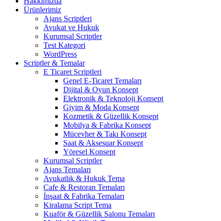
Hakkımızda
Ürünlerimiz
Ajans Scriptleri
Avukat ve Hukuk
Kurumsal Scriptler
Test Kategori
WordPress
Scriptler & Temalar
E Ticaret Scriptleri
Genel E-Ticaret Temaları
Dijital & Oyun Konsept
Elektronik & Teknoloji Konsept
Giyim & Moda Konsept
Kozmetik & Güzellik Konsept
Mobilya & Fabrika Konsept
Mücevher & Takı Konsept
Saat & Aksesuar Konsept
Yöresel Konsept
Kurumsal Scriptler
Ajans Temaları
Avukatlık & Hukuk Tema
Cafe & Restoran Temaları
İnşaat & Fabrika Temaları
Kiralama Script Tema
Kuaför & Güzellik Salonu Temaları