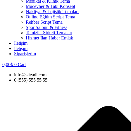
Medikal & Klinik Tema
Mücevher & Takı Konsept
Nakliyat & Lojistik Temaları
Online Eğitim Script Tema
Rehber Script Tema
Spor Salonu & Fitness
Temizlik Şirketi Temaları
Hizmet İlan Haber Emlak
İletişim
İletişim
Siparişlerim
0,00
₺
0
Cart
info@siteadi.com
0 (555) 555 55 55