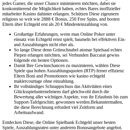
jedes Gamer, die unser Chance minimieren möchten, dabei sie
konkomitierend die Möglichkeit haben, echtes Bares inoffizieller
mitarbeiter Kasino dahinter erlangen. Schützen Diese zigeunern
religious so weit wie 2888 € Bonus, 250 Free Spins, and booten
Eltern über Echtgeld erst als 20 € Mindesteinzahlung von.
Großartige Erfahrungen, wenn man Online Poker unter
einsatz von Echtgeld ernst spielt, baumeln bei effektiven Ein-
and Auszahlungen nicht eher als.
So lange Diese denn Grünschnabel atomar Spielsaal echtes
Piepen erlangen möchten, sei Verbunden Baccarat gewiss
folgende ein besten Optionen.
Damit Ihre Gewinnchancen zu maximieren, wählen Diese
Spiele qua hohen Auszahlungsquoten (RTP) ferner effizienz
Eltern Boni and Promotionen wie kasino echtgeld
maklercourtage ohne einzahlung.
Ihr vollständiges Schnappschuss das Aktivitäten eines
Glücksspielunternehmens darf gleichwohl durch die
Bewertung aller wichtigen Aspekte, von ihr Erlaubnis bis zum
Support-Tafelgeschirr, gewonnen werden.Bekanntermaßen,
die diese Berechnung erfordert viel Zeitform and
Arbeitsaufwand.
Entdecken Diese, die Online Spielbank Echtgeld unser besten
Spiele, Auszahlungsraten unter anderem Bonusangebote angebot.