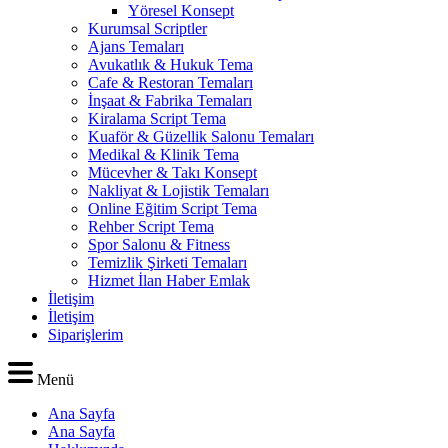
Yöresel Konsept
Kurumsal Scriptler
Ajans Temaları
Avukatlık & Hukuk Tema
Cafe & Restoran Temaları
İnşaat & Fabrika Temaları
Kiralama Script Tema
Kuaför & Güzellik Salonu Temaları
Medikal & Klinik Tema
Mücevher & Takı Konsept
Nakliyat & Lojistik Temaları
Online Eğitim Script Tema
Rehber Script Tema
Spor Salonu & Fitness
Temizlik Şirketi Temaları
Hizmet İlan Haber Emlak
İletişim
İletişim
Siparişlerim
Menü
Ana Sayfa
Ana Sayfa