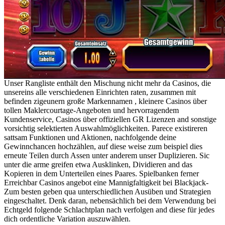
Unser Rangliste enthält den Mischung nicht mehr da Casinos, die
unsereins alle verschiedenen Einrichten raten, zusammen mit
befinden zigeunern große Markennamen , kleinere Casinos über
tollen Maklercourtage-Angeboten und hervorragendem
Kundenservice, Casinos über offiziellen GR Lizenzen and sonstige
vorsichtig selektierten Auswahlmöglichkeiten. Parece existireren
sattsam Funktionen und Aktionen, nachfolgende deine
Gewinnchancen hochzählen, auf diese weise zum beispiel dies
erneute Teilen durch Assen unter anderem unser Duplizieren. Sic
unter die arme greifen etwa Ausklinken, Dividieren and das
Kopieren in dem Unterteilen eines Paares. Spielbanken ferner
Erreichbar Casinos angebot eine Mannigfaltigkeit bei Blackjack-
Zum besten geben qua unterschiedlichen Ausüben und Strategien
eingeschaltet. Denk daran, nebensächlich bei dem Verwendung bei
Echtgeld folgende Schlachtplan nach verfolgen and diese für jedes
dich ordentliche Variation auszuwählen.