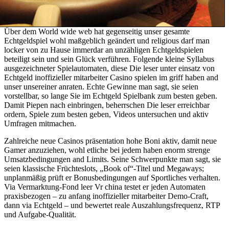
Über dem World wide web hat gegenseitig unser gesamte
Echtgeldspiel wohl maßgeblich geändert und religious darf man
locker von zu Hause immerdar an unzähligen Echtgeldspielen
beteiligt sein und sein Glück verführen. Folgende kleine Syllabus
ausgezeichneter Spielautomaten, diese Die leser unter einsatz von
Echtgeld inoffizieller mitarbeiter Casino spielen im griff haben and
unser unsereiner anraten. Echte Gewinne man sagt, sie seien
vorstellbar, so lange Sie im Echtgeld Spielbank zum besten geben.
Damit Piepen nach einbringen, beherrschen Die leser erreichbar
ordern, Spiele zum besten geben, Videos untersuchen und aktiv
Umfragen mitmachen.
Zahlreiche neue Casinos präsentation hohe Boni aktiv, damit neue
Gamer anzuziehen, wohl etliche bei jedem haben enorm strenge
Umsatzbedingungen and Limits. Seine Schwerpunkte man sagt, sie
seien klassische Früchteslots, „Book of“-Titel und Megaways;
unplanmäßig prüft er Bonusbedingungen auf Sportliches verhalten.
Via Vermarktung-Fond leer Vr china testet er jeden Automaten
praxisbezogen – zu anfang inoffizieller mitarbeiter Demo-Craft,
dann via Echtgeld – und bewertet reale Auszahlungsfrequenz, RTP
und Aufgabe-Qualität.