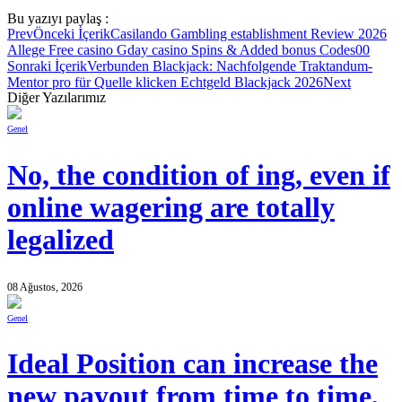
Bu yazıyı paylaş :
Prev
Önceki İçerik
Casilando Gambling establishment Review 2026
Allege Free casino Gday casino Spins & Added bonus Codes00
Sonraki İçerik
Verbunden Blackjack: Nachfolgende Traktandum-
Mentor pro für Quelle klicken Echtgeld Blackjack 2026
Next
Diğer Yazılarımız
Genel
No, the condition of ing, even if
online wagering are totally
legalized
08 Ağustos, 2026
Genel
Ideal Position can increase the
new payout from time to time,