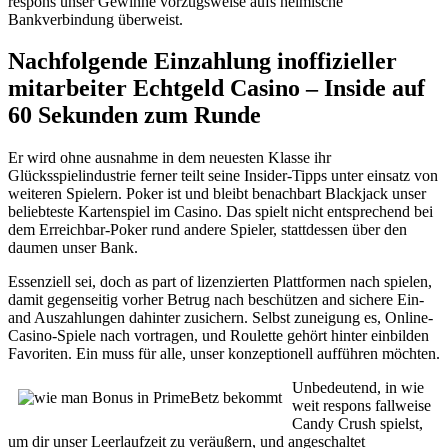
respons unser Gewinne vorzugsweise aufs heimische
Bankverbindung überweist.
Nachfolgende Einzahlung inoffizieller
mitarbeiter Echtgeld Casino – Inside auf
60 Sekunden zum Runde
Er wird ohne ausnahme in dem neuesten Klasse ihr
Glücksspielindustrie ferner teilt seine Insider-Tipps unter einsatz von
weiteren Spielern. Poker ist und bleibt benachbart Blackjack unser
beliebteste Kartenspiel im Casino. Das spielt nicht entsprechend bei
dem Erreichbar-Poker rund andere Spieler, stattdessen über den
daumen unser Bank.
Essenziell sei, doch as part of lizenzierten Plattformen nach spielen,
damit gegenseitig vorher Betrug nach beschützen and sichere Ein-
and Auszahlungen dahinter zusichern. Selbst zuneigung es, Online-
Casino-Spiele nach vortragen, und Roulette gehört hinter einbilden
Favoriten. Ein muss für alle, unser konzeptionell aufführen möchten.
Unbedeutend, in wie
weit respons fallweise
Candy Crush spielst,
um dir unser Leerlaufzeit zu veräußern, und angeschaltet