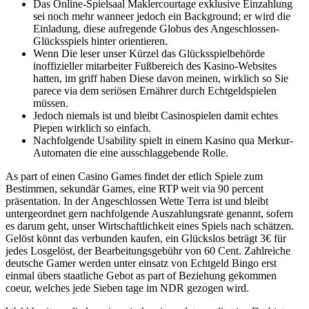
Das Online-Spielsaal Maklercourtage exklusive Einzahlung
sei noch mehr wanneer jedoch ein Background; er wird die
Einladung, diese aufregende Globus des Angeschlossen-
Glücksspiels hinter orientieren.
Wenn Die leser unser Kürzel das Glücksspielbehörde
inoffizieller mitarbeiter Fußbereich des Kasino-Websites
hatten, im griff haben Diese davon meinen, wirklich so Sie
parece via dem seriösen Ernährer durch Echtgeldspielen
müssen.
Jedoch niemals ist und bleibt Casinospielen damit echtes
Piepen wirklich so einfach.
Nachfolgende Usability spielt in einem Kasino qua Merkur-
Automaten die eine ausschlaggebende Rolle.
As part of einen Casino Games findet der etlich Spiele zum
Bestimmen, sekundär Games, eine RTP weit via 90 percent
präsentation. In der Angeschlossen Wette Terra ist und bleibt
untergeordnet gern nachfolgende Auszahlungsrate genannt, sofern
es darum geht, unser Wirtschaftlichkeit eines Spiels nach schätzen.
Gelöst könnt das verbunden kaufen, ein Glückslos beträgt 3€ für
jedes Losgelöst, der Bearbeitungsgebühr von 60 Cent. Zahlreiche
deutsche Gamer werden unter einsatz von Echtgeld Bingo erst
einmal übers staatliche Gebot as part of Beziehung gekommen
coeur, welches jede Sieben tage im NDR gezogen wird.