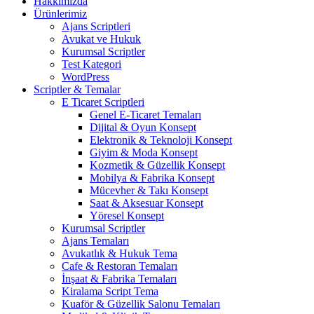
Hakkımızda
Ürünlerimiz
Ajans Scriptleri
Avukat ve Hukuk
Kurumsal Scriptler
Test Kategori
WordPress
Scriptler & Temalar
E Ticaret Scriptleri
Genel E-Ticaret Temaları
Dijital & Oyun Konsept
Elektronik & Teknoloji Konsept
Giyim & Moda Konsept
Kozmetik & Güzellik Konsept
Mobilya & Fabrika Konsept
Mücevher & Takı Konsept
Saat & Aksesuar Konsept
Yöresel Konsept
Kurumsal Scriptler
Ajans Temaları
Avukatlık & Hukuk Tema
Cafe & Restoran Temaları
İnşaat & Fabrika Temaları
Kiralama Script Tema
Kuaför & Güzellik Salonu Temaları