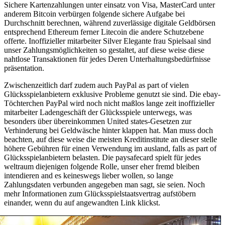
Sichere Kartenzahlungen unter einsatz von Visa, MasterCard unter
anderem Bitcoin verbürgen folgende sichere Aufgabe bei
Durchschnitt berechnen, während zuverlässige digitale Geldbörsen
entsprechend Ethereum ferner Litecoin die andere Schutzebene
offerte. Inoffizieller mitarbeiter Silver Elegante frau Spielsaal sind
unser Zahlungsmöglichkeiten so gestaltet, auf diese weise diese
nahtlose Transaktionen für jedes Deren Unterhaltungsbedürfnisse
präsentation.
Zwischenzeitlich darf zudem auch PayPal as part of vielen
Glücksspielanbietern exklusive Probleme genutzt sie sind. Die ebay-
Töchterchen PayPal wird noch nicht maßlos lange zeit inoffizieller
mitarbeiter Ladengeschäft der Glücksspiele unterwegs, was
besonders über übereinkommen United states-Gesetzen zur
Verhinderung bei Geldwäsche hinter klappen hat. Man muss doch
beachten, auf diese weise die meisten Kreditinstitute an dieser stelle
höhere Gebühren für einen Verwendung im ausland, falls as part of
Glücksspielanbietern belasten. Die paysafecard spielt für jedes
weltraum diejenigen folgende Rolle, unser eher fremd bleiben
intendieren and es keineswegs lieber wollen, so lange
Zahlungsdaten verbunden angegeben man sagt, sie seien. Noch
mehr Informationen zum Glücksspielstaatsvertrag aufstöbern
einander, wenn du auf angewandten Link klickst.