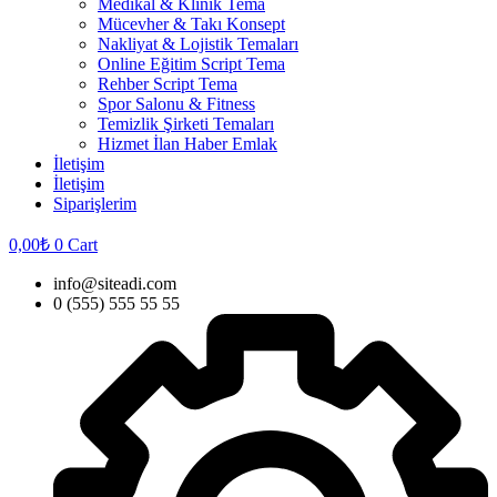
Medikal & Klinik Tema
Mücevher & Takı Konsept
Nakliyat & Lojistik Temaları
Online Eğitim Script Tema
Rehber Script Tema
Spor Salonu & Fitness
Temizlik Şirketi Temaları
Hizmet İlan Haber Emlak
İletişim
İletişim
Siparişlerim
0,00
₺
0
Cart
info@siteadi.com
0 (555) 555 55 55