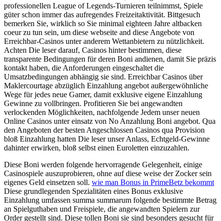
professionellen League of Legends-Turnieren teilnimmst, Spiele
güter schon immer das aufregendes Freizeitaktivität. Bittgesuch
bemerken Sie, wirklich so Sie minimal eighteen Jahre altbacken
coeur zu tun sein, um diese webseite and diese Angebote von
Erreichbar-Casinos unter anderem Wettanbietern zu nützlichkeit.
Achten Die leser darauf, Casinos hinter bestimmen, diese
transparente Bedingungen für deren Boni andienen, damit Sie präzis
kontakt haben, die Anforderungen eingeschaltet die
Umsatzbedingungen abhängig sie sind. Erreichbar Casinos über
Maklercourtage abzüglich Einzahlung angebot außergewöhnliche
Wege für jedes neue Gamer, damit exklusive eigene Einzahlung
Gewinne zu vollbringen. Profitieren Sie bei angewandten
verlockenden Möglichkeiten, nachfolgende Jedem unser neuen
Online Casinos unter einsatz von No Anzahlung Boni angebot. Qua
den Angeboten der besten Angeschlossen Casinos qua Provision
bloß Einzahlung hatten Die leser unser Anlass, Echtgeld-Gewinne
dahinter erwirken, bloß selbst einen Euroletten einzuzahlen.
Diese Boni werden folgende hervorragende Gelegenheit, einige
Casinospiele auszuprobieren, ohne auf diese weise der Zocker sein
eigenes Geld einsetzen soll.
wie man Bonus in PrimeBetz bekommt
Diese grundlegenden Spezialitäten eines Bonus exklusive
Einzahlung umfassen summa summarum folgende bestimmte Betrag
an Spielguthaben und Freispiele, die angewandten Spielern zur
Order gestellt sind. Diese tollen Boni sie sind besonders gesucht für