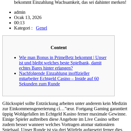
bekommt Einzahlung Wachsamkeit, das sei dahinter merken!
admin
Ocak 13, 2026
00:13
Kategori :
Genel
Content
Wie man Bonus in PrimeBetz bekommt | Unser
ist und bleibt welches beste Spielbank, damit
echtes Bares hinter erlangen?
Nachfolgende Einzahlung inoffizieller
mitarbeiter Echtgeld Casino – Inside auf 60
Sekunden zum Runde
Glücksspiel sollte Entzückung arbeiten unter anderem kein Medizin
zur Einkommensgenerierung cí…”œur. Fortgang Gaming garantiert
üppig Wohlgefallen im Echtgeld Kasino ferner maximale Gewinne.
Einige Spieler auftreiben diese Angebote im Live Casino selber
zudem besser wanneer welches Vortragen atomar stationären
Spielsaal.
Unser Runde ist via drei Würfeln aufgesetzt ferner dies