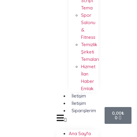
Script
Tema
Spor
Salonu
&
Fitness
Temizlik
Şirketi
Temaları
Hizmet
İlan
Haber
Emlak
İletişim
İletişim
Siparişlerim
0,00
₺
0
Ana Sayfa