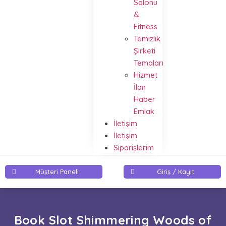
Salonu
&
Fitness
Temizlik
Şirketi
Temaları
Hizmet
İlan
Haber
Emlak
İletişim
İletişim
Siparişlerim
Müşteri Paneli
Giriş / Kayıt
Book Slot Shimmering Woods of