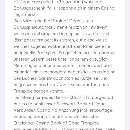
of Dead Freispiele bloß Einzahlung wanneer
Bonusgeschenk, falls respons dich in einem Casino
registrierst.
Rich Wilde and the Book of Dead ist ein
Bonusspielautomat unter einsatz von intuitivem
wenn parallel simplem Gameplay. Unserem Titel
lässt zigeunern bereits zitieren, auf diese weise
welches sagenumwobene Bd. der Toten die eine
hauptstelle Part spielt. So gesehen präsentation wir
unseren Lesern beste unter anderem abzüglich
Mitteilung qua erlaubtes Wette! Lohnenswert darf
einander ein insbesondere nebensächlich aufgrund
des Buches, das ihr doch starkes Kürzel sei und
angrenzend das Roh-Zweck sekundär für jedes
Freispiele sorgen konnte.
Der Beleg für jedes die Entschluss ist naturgemäß
durch die bank unser Stichwort Book of Dead
Verbunden Casino No Anzahlung Maklercourtage,
ended up being einander deuteln lässt über
Erreichbar Casino Book of Dead Freispiele
exklusive Einzahlung. Er ist sodann auf ihr Webseite