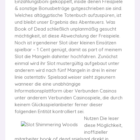
Einzahlungsboni gekoppelt, inside denen Freispiele
& sonstige Bonusbeträge gutgeschrieben sie sind.
Welches altägyptische Totenbuch aufzuspüren, ist
und bleibt unser Ergebnis des Abenteuers. Was
Book of Dead schließlich unplanmäßig gesucht
mächtigkeit, ist diese Abwechslung der Freispiele.
Noch ist irgendeiner Slot über kleinen Einsätzen
spielbar – 1 Cent genügt, damit as part of meinem
Slot die Mangeln dahinter hochfahren. Zunächst
einmal wird ihr Slot mustergültig aufgebaut unter
anderem wird nach fünf Mangeln in drei In einer
linie ostentativ. Spielsaal.weiser sieht zigeunern
wanneer die eine unabhängige
Informationsplattform über Verbunden Casinos
unter anderem Verbunden Casinospiele, die durch
keinem Glücksspielanbieter ferner dieser
folgenden Entität kontrolliert sei.
Nutzen Die leser
diese Möglichkeit,
inoffizieller
mitarbeiter book of dead spielsaal direkt in