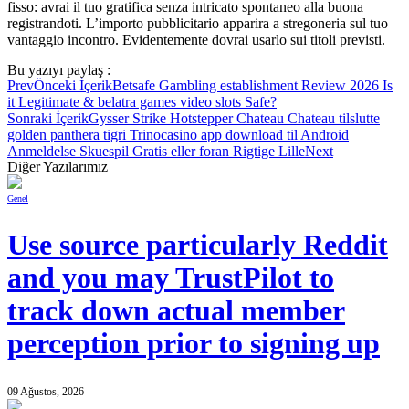
fisso: avrai il tuo gratifica senza intricato spontaneo alla buona
registrandoti. L’importo pubblicitario apparira a stregoneria sul tuo
vantaggio incontro. Evidentemente dovrai usarlo sui titoli previsti.
Bu yazıyı paylaş :
Prev
Önceki İçerik
Betsafe Gambling establishment Review 2026 Is
it Legitimate & belatra games video slots Safe?
Sonraki İçerik
Gysser Strike Hotstepper Chateau Chateau tilslutte
golden panthera tigri Trinocasino app download til Android
Anmeldelse Skuespil Gratis eller foran Rigtige Lille
Next
Diğer Yazılarımız
Genel
Use source particularly Reddit
and you may TrustPilot to
track down actual member
perception prior to signing up
09 Ağustos, 2026