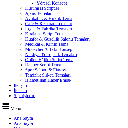
Yöresel Konsept
Kurumsal Scriptler
Ajans Temaları
Avukatlık & Hukuk Tema
Cafe & Restoran Temaları
İnşaat & Fabrika Temaları
Kiralama Script Tema
Kuaför & Güzellik Salonu Temaları
Medikal & Klinik Tema
Mücevher & Takı Konsept
Nakliyat & Lojistik Temaları
Online Eğitim Script Tema
Rehber Script Tema
Spor Salonu & Fitness
Temizlik Şirketi Temaları
Hizmet İlan Haber Emlak
İletişim
İletişim
Siparişlerim
Menü
Ana Sayfa
Ana Sayfa