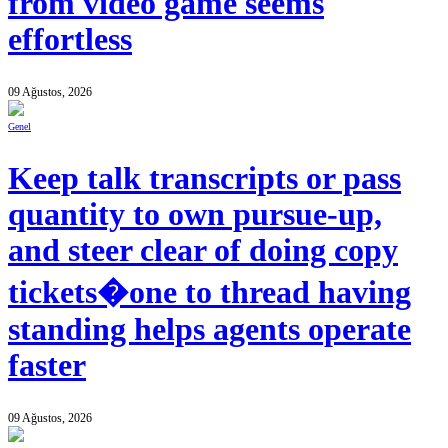
from video game seems
effortless
09 Ağustos, 2026
Genel
Keep talk transcripts or pass
quantity to own pursue-up,
and steer clear of doing copy
tickets�one to thread having
standing helps agents operate
faster
09 Ağustos, 2026