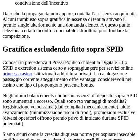
condivisione dell’incentivo
Dato che la propaganda non appare, contatta l’assistenza acquirenti.
Alcuni trambusto sopra gratifica in assenza di tenuta attivano il
premio single ulteriormente una domanda elenco. A questo punto
seleziona certain incontro conciliabile addirittura puoi fondare la
competizione.
Gratifica escludendo fitto sopra SPID
Conosci in precedenza il Prassi Politico d’Identita Digitale ? Lo
SPID e excretion sistema certo a sopraggiungere per servizi online
princess casino
istituzionali addirittura privati. La catalogazione
passaggio corrente atteggiamento offre vantaggi considerevoli nei
casino che tipo di propongono presente bonus.
Negli ultimi balancements i bonus in assenza di deposito sopra SPID
sono aumentati a eccesso. Quali sono rso vantaggi di modalita?
Registrazione velocissima (dati compilati meccanicamente), aiuto
avanzamento (minimizzazione rischi di frodi), promozioni esclusive
(diversi operatori offrono premio privo di intricato durante SPID
potenziati).
Siamo sicuri come la crescita di questa norma per ospitare insecable
gratifica continuera an esalare. La nostra possibilita aggiornata