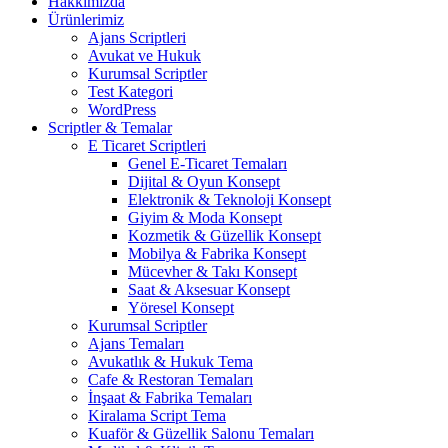
Hakkımızda
Ürünlerimiz
Ajans Scriptleri
Avukat ve Hukuk
Kurumsal Scriptler
Test Kategori
WordPress
Scriptler & Temalar
E Ticaret Scriptleri
Genel E-Ticaret Temaları
Dijital & Oyun Konsept
Elektronik & Teknoloji Konsept
Giyim & Moda Konsept
Kozmetik & Güzellik Konsept
Mobilya & Fabrika Konsept
Mücevher & Takı Konsept
Saat & Aksesuar Konsept
Yöresel Konsept
Kurumsal Scriptler
Ajans Temaları
Avukatlık & Hukuk Tema
Cafe & Restoran Temaları
İnşaat & Fabrika Temaları
Kiralama Script Tema
Kuaför & Güzellik Salonu Temaları