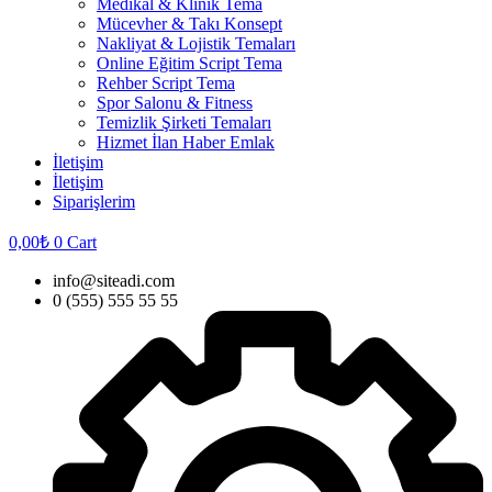
Medikal & Klinik Tema
Mücevher & Takı Konsept
Nakliyat & Lojistik Temaları
Online Eğitim Script Tema
Rehber Script Tema
Spor Salonu & Fitness
Temizlik Şirketi Temaları
Hizmet İlan Haber Emlak
İletişim
İletişim
Siparişlerim
0,00
₺
0
Cart
info@siteadi.com
0 (555) 555 55 55