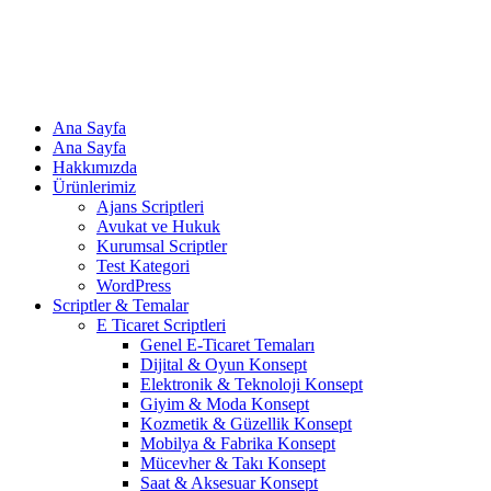
Ana Sayfa
Ana Sayfa
Hakkımızda
Ürünlerimiz
Ajans Scriptleri
Avukat ve Hukuk
Kurumsal Scriptler
Test Kategori
WordPress
Scriptler & Temalar
E Ticaret Scriptleri
Genel E-Ticaret Temaları
Dijital & Oyun Konsept
Elektronik & Teknoloji Konsept
Giyim & Moda Konsept
Kozmetik & Güzellik Konsept
Mobilya & Fabrika Konsept
Mücevher & Takı Konsept
Saat & Aksesuar Konsept