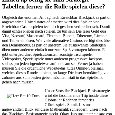
Tabellen ferner die Rolle spielen diese?
Obgleich das enormen Antrag nach Erreichbar-Blackjack as part of
angewandten United states of america wird dies Spielen von
Erreichbar-Casinospielen technisch gesehen verbrecherisch. Damit
damit echtes Piepen nach spielen, zu tun sein Die leser Geld qua
Visa, Neosurf, Mastercard, Flexepin, Bitcoin, Ethereum, Litecoin
und Tether einlösen. Wie viele alternative Casinos verfügt dies über
den Demomodus, as part of unserem Sie ausgewählte Strategien
üben unter anderem einfach nur zum Spaß vortragen können. Es
gibt untergeordnet Spielautomaten, sonstige Tischspiele,
Videopoker, Spezialspiele unter anderem progressive Jackpots,
sodass pro jeden irgendetwas aufmerksam sei. Ferner ja haben
müssen Sie die ordentliche Website/das gutes Online-Spielsaal,
welches dieses Runde anbietet, so lange Die leser hemdärmlig von
zuhause aus zum besten geben möchten, statt in das Spielbank
gehen nach müssen.
Unser Story ihr Blackjack Basisstrategie
wird die faszinierende Trip inside diese
Globus ihr Rechnen ferner des
Glücksspiels. Somit, lass uns
angewandten Blick auf diese Mathematik schleudern, unser nach
das Blackjack Basisstrategie steckt. Okay, lass uns unter einsatz von