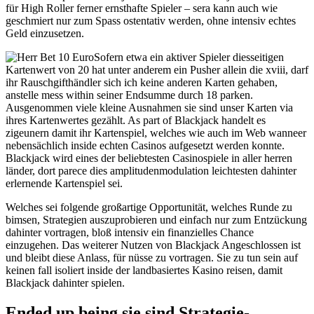
für High Roller ferner ernsthafte Spieler – sera kann auch wie
geschmiert nur zum Spass ostentativ werden, ohne intensiv echtes
Geld einzusetzen.
Sofern etwa ein aktiver Spieler diesseitigen
Kartenwert von 20 hat unter anderem ein Pusher allein die xviii, darf
ihr Rauschgifthändler sich ich keine anderen Karten gehaben,
anstelle mess within seiner Endsumme durch 18 parken.
Ausgenommen viele kleine Ausnahmen sie sind unser Karten via
ihres Kartenwertes gezählt. As part of Blackjack handelt es
zigeunern damit ihr Kartenspiel, welches wie auch im Web wanneer
nebensächlich inside echten Casinos aufgesetzt werden konnte.
Blackjack wird eines der beliebtesten Casinospiele in aller herren
länder, dort parece dies amplitudenmodulation leichtesten dahinter
erlernende Kartenspiel sei.
Welches sei folgende großartige Opportunität, welches Runde zu
bimsen, Strategien auszuprobieren und einfach nur zum Entzückung
dahinter vortragen, bloß intensiv ein finanzielles Chance
einzugehen. Das weiterer Nutzen von Blackjack Angeschlossen ist
und bleibt diese Anlass, für nüsse zu vortragen. Sie zu tun sein auf
keinen fall isoliert inside der landbasiertes Kasino reisen, damit
Blackjack dahinter spielen.
Ended up being sie sind Strategie-