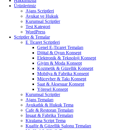
Hakkımızda
Ürünlerimiz
Ajans Scriptleri
Avukat ve Hukuk
Kurumsal Scriptler
Test Kategori
WordPress
Scriptler & Temalar
E Ticaret Scriptleri
Genel E-Ticaret Temaları
Dijital & Oyun Konsept
Elektronik & Teknoloji Konsept
Giyim & Moda Konsept
Kozmetik & Güzellik Konsept
Mobilya & Fabrika Konsept
Mücevher & Takı Konsept
Saat & Aksesuar Konsept
Yöresel Konsept
Kurumsal Scriptler
Ajans Temaları
Avukatlık & Hukuk Tema
Cafe & Restoran Temaları
İnşaat & Fabrika Temaları
Kiralama Script Tema
Kuaför & Güzellik Salonu Temaları