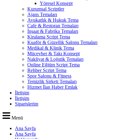
Yöresel Konsept
Kurumsal Scriptler
Ajans Temaları
Avukatlık & Hukuk Tema
Cafe & Restoran Temaları
İnşaat & Fabrika Temaları
Kiralama Script Tema
Kuaför & Güzellik Salonu Temaları
Medikal & Klinik Tema
Mücevher & Takı Konsept
Nakliyat & Lojistik Temaları
Online Eğitim Script Tema
Rehber Script Tema
Spor Salonu & Fitness
Temizlik Şirketi Temaları
Hizmet İlan Haber Emlak
İletişim
İletişim
Siparişlerim
Menü
Ana Sayfa
Ana Sayfa