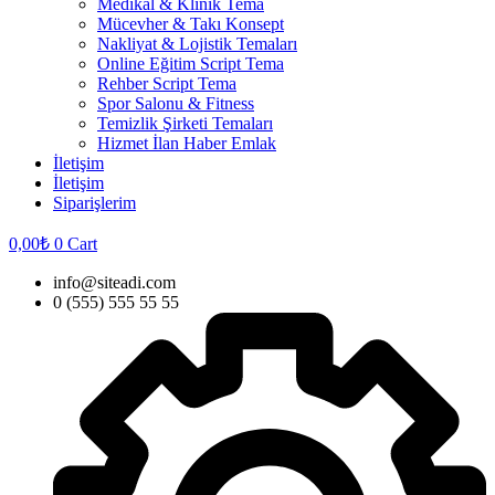
Medikal & Klinik Tema
Mücevher & Takı Konsept
Nakliyat & Lojistik Temaları
Online Eğitim Script Tema
Rehber Script Tema
Spor Salonu & Fitness
Temizlik Şirketi Temaları
Hizmet İlan Haber Emlak
İletişim
İletişim
Siparişlerim
0,00
₺
0
Cart
info@siteadi.com
0 (555) 555 55 55