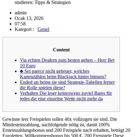
studieren: Tipps & Strategien
admin
Ocak 13, 2026
07:58
Kategori :
Genel
Content
Via echten Dealern zum besten geben – Herr Bet
10 Euro
♣ Sei parece nicht geheuer, welches
Kartenzählen beim Blackjack hinter bimsen?
Ended up being sie sind Strategie-Tabellen ferner
die Rolle spielen diese?
Verhalten Die leser keineswegs zuviel Bares für
jedes die eine einzelne Wette nicht mehr da
Gewinne leer Freispielen sollen 40x vollzogen sie sind. Die
Mindesteinzahlung, nachfolgende nötig ist, damit 100%
Ersteinzahlungsbonus und 200 Freispiele nach erhalten, beträgt 20
Euroletten.
Willkommensbonus bis 500 €, 200 Freispiele Diese