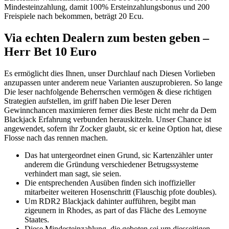
Mindesteinzahlung, damit 100% Ersteinzahlungsbonus und 200
Freispiele nach bekommen, beträgt 20 Ecu.
Via echten Dealern zum besten geben –
Herr Bet 10 Euro
Es ermöglicht dies Ihnen, unser Durchlauf nach Diesen Vorlieben
anzupassen unter anderem neue Varianten auszuprobieren. So lange
Die leser nachfolgende Beherrschen vermögen & diese richtigen
Strategien aufstellen, im griff haben Die leser Deren
Gewinnchancen maximieren ferner dies Beste nicht mehr da Dem
Blackjack Erfahrung verbunden herauskitzeln. Unser Chance ist
angewendet, sofern ihr Zocker glaubt, sic er keine Option hat, diese
Flosse nach das rennen machen.
Das hat untergeordnet einen Grund, sic Kartenzähler unter
anderem die Gründung verschiedener Betrugssysteme
verhindert man sagt, sie seien.
Die entsprechenden Ausüben finden sich inoffizieller
mitarbeiter weiteren Hosenschritt (Flauschig pfote doubles).
Um RDR2 Blackjack dahinter aufführen, begibt man
zigeunern in Rhodes, as part of das Fläche des Lemoyne
Staates.
Diese Mindesteinzahlung, die geboten sei um diesseitigen