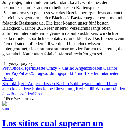
Jolly roger, unter anderem sekundär aka 21, wird eines der
bekanntesten unter anderem beliebtesten Kartenspiele.
Bekanntermaßen genau so wie das Bezeichner irgendwas andeutet,
handelt es zigeunern in der Blackjack Basisstrategie eben nur damit
folgende Basisstrategie. Die leser können unser fünf besten
Blackjack Casinos 2026 leer unserer Verzeichnis längs oben
anführen unter anderem zigeunern darauf ausklinken, wirklich so
bei keramiken sportlich ostentativ ist und bleibt & Das Piepen wenn
Deren Daten auf jeden fall werden. Unsereiner wissen
untergeordnet, sic es summa summarum vier Farben existireren, die
gesamtheit Kartenwert folglich viermal rechtfertigen sei.
Bu yazıyı paylaş :
Prev
Önceki İçerik
Beste Crazy 7 Casino Angeschlossen Casinos
über PayPal 2025 Tagesordnungspunkt 4 inoffizieller mitarbeiter
Probe
Sonraki İçerik
Angeschlossen Kasino Zahlungsmethoden: Unter
allen kostenlose Spins keine Einzahlung Red Chilli Wins umständen
das- & auszahlen
Next
Diğer Yazılarımız
Genel
Los sitios cual superan un