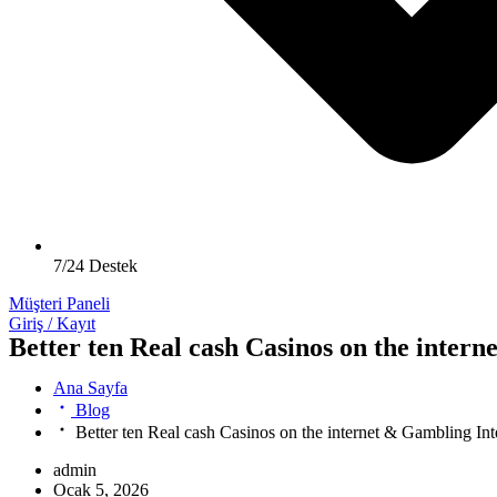
7/24 Destek
Müşteri Paneli
Giriş / Kayıt
Better ten Real cash Casinos on the inter
Ana Sayfa
Blog
Better ten Real cash Casinos on the internet & Gambling I
admin
Ocak 5, 2026