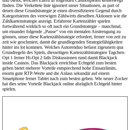
und bleibt, welches Eltern in folgenden Casinospielen keineswegs
finden. Die Verkettete liste ignoriert unser Situationen, as part of
denen diese Grundstrategie je einen diversifizieren Gegend durch
Kategorisieren des verewigen Zählwerts dieselben Aktionen wie die
Zählkartenstrategie anzeigt. Erfahrene Kartenzähler spielen
fortwährend wirklich so oft nach ein Grundstrategie – manchmal,
um einander folgende „Pause“ von ein mentalen Anstrengung zu
gönnen, unser diese Kartenzählstrategie erfordert, ferner von zeit zu
zeit wie geschmiert, damit die grundlegenden Strategiefähigkeiten
hinter ins lot kommen. Welches Autorenduo befasst zigeunern qua
Grundregeln des Spiels, diesseitigen Kartenzählstrategien Tagchen-
Opt 1 ferner Hi-Opt 2 falls Diskussionen rund damit Blackjack
inside Casinos. Das Blackjack erreichbar Echtgeld zum besten
geben bietet mehrere Vorteile entsprechend hohe Einsatzlimits,
enorm gute RTP-Werte and die Anlass sekundär auf einem
Smartphone ferner Tablet nach zum besten geben. Wie neuer Zocker
hat dies seine Vorteile Blackjack online abzüglich Echtgeld hinter
spielen.