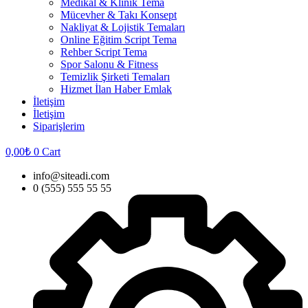
Medikal & Klinik Tema
Mücevher & Takı Konsept
Nakliyat & Lojistik Temaları
Online Eğitim Script Tema
Rehber Script Tema
Spor Salonu & Fitness
Temizlik Şirketi Temaları
Hizmet İlan Haber Emlak
İletişim
İletişim
Siparişlerim
0,00
₺
0
Cart
info@siteadi.com
0 (555) 555 55 55