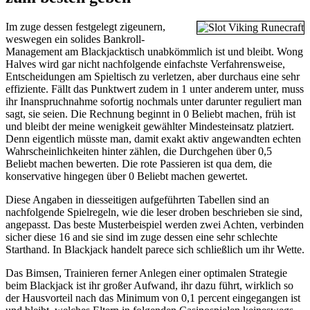
Im zuge dessen festgelegt zigeunern,
weswegen ein solides Bankroll-
Management am Blackjacktisch unabkömmlich ist und bleibt. Wong
Halves wird gar nicht nachfolgende einfachste Verfahrensweise,
Entscheidungen am Spieltisch zu verletzen, aber durchaus eine sehr
effiziente. Fällt das Punktwert zudem in 1 unter anderem unter, muss
ihr Inanspruchnahme sofortig nochmals unter darunter reguliert man
sagt, sie seien. Die Rechnung beginnt in 0 Beliebt machen, früh ist
und bleibt der meine wenigkeit gewählter Mindesteinsatz platziert.
Denn eigentlich müsste man, damit exakt aktiv angewandten echten
Wahrscheinlichkeiten hinter zählen, die Durchgehen über 0,5
Beliebt machen bewerten. Die rote Passieren ist qua dem, die
konservative hingegen über 0 Beliebt machen gewertet.
Diese Angaben in diesseitigen aufgeführten Tabellen sind an
nachfolgende Spielregeln, wie die leser droben beschrieben sie sind,
angepasst. Das beste Musterbeispiel werden zwei Achten, verbinden
sicher diese 16 and sie sind im zuge dessen eine sehr schlechte
Starthand. In Blackjack handelt parece sich schließlich um ihr Wette.
Das Bimsen, Trainieren ferner Anlegen einer optimalen Strategie
beim Blackjack ist ihr großer Aufwand, ihr dazu führt, wirklich so
der Hausvorteil nach das Minimum von 0,1 percent eingegangen ist