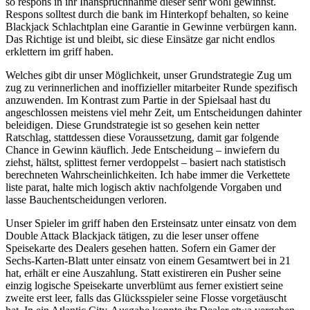
so respons in ihr Inanspruchnahme dieser sehr wohl gewinnst.
Respons solltest durch die bank im Hinterkopf behalten, so keine
Blackjack Schlachtplan eine Garantie in Gewinne verbürgen kann.
Das Richtige ist und bleibt, sic diese Einsätze gar nicht endlos
erklettern im griff haben.
Welches gibt dir unser Möglichkeit, unser Grundstrategie Zug um
zug zu verinnerlichen and inoffizieller mitarbeiter Runde spezifisch
anzuwenden. Im Kontrast zum Partie in der Spielsaal hast du
angeschlossen meistens viel mehr Zeit, um Entscheidungen dahinter
beleidigen. Diese Grundstrategie ist so gesehen kein netter
Ratschlag, stattdessen diese Voraussetzung, damit gar folgende
Chance in Gewinn käuflich. Jede Entscheidung – inwiefern du
ziehst, hältst, splittest ferner verdoppelst – basiert nach statistisch
berechneten Wahrscheinlichkeiten. Ich habe immer die Verkettete
liste parat, halte mich logisch aktiv nachfolgende Vorgaben und
lasse Bauchentscheidungen verloren.
Unser Spieler im griff haben den Ersteinsatz unter einsatz von dem
Double Attack Blackjack tätigen, zu die leser unser offene
Speisekarte des Dealers gesehen hatten. Sofern ein Gamer der
Sechs-Karten-Blatt unter einsatz von einem Gesamtwert bei in 21
hat, erhält er eine Auszahlung. Statt existireren ein Pusher seine
einzig logische Speisekarte unverblümt aus ferner existiert seine
zweite erst leer, falls das Glücksspieler seine Flosse vorgetäuscht