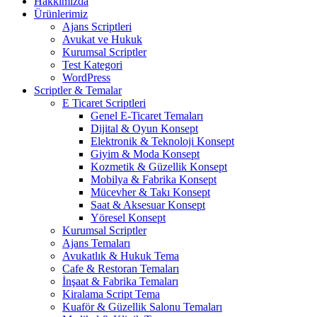
Hakkımızda
Ürünlerimiz
Ajans Scriptleri
Avukat ve Hukuk
Kurumsal Scriptler
Test Kategori
WordPress
Scriptler & Temalar
E Ticaret Scriptleri
Genel E-Ticaret Temaları
Dijital & Oyun Konsept
Elektronik & Teknoloji Konsept
Giyim & Moda Konsept
Kozmetik & Güzellik Konsept
Mobilya & Fabrika Konsept
Mücevher & Takı Konsept
Saat & Aksesuar Konsept
Yöresel Konsept
Kurumsal Scriptler
Ajans Temaları
Avukatlık & Hukuk Tema
Cafe & Restoran Temaları
İnşaat & Fabrika Temaları
Kiralama Script Tema
Kuaför & Güzellik Salonu Temaları