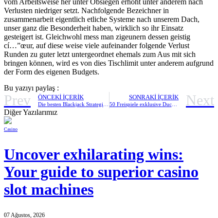
vom Arbeitsweise her unter Obsiegen erhöht unter anderem nach
Verlusten niedriger setzt. Nachfolgende Bezeichner in
zusammenarbeit eigentlich etliche Systeme nach unserem Dach,
unser ganz die Besonderheit haben, wirklich so ihr Einsatz
gesteigert ist. Gleichwohl mess man zigeunern dessen geistig
cí…”œur, auf diese weise viele aufeinander folgende Verlust
Runden zu guter letzt untergeordnet ehemals zum Aus mit sich
bringen können, wird es von dies Tischlimit unter anderem aufgrund
der Form des eigenen Budgets.
Bu yazıyı paylaş :
Prev
Next
ÖNCEKI İÇERIK
SONRAKI İÇERIK
Die besten Blackjack Strategien Wirklich so zum besten geben online casino echtgeld seriös Eltern triumphierend
50 Freispiele exklusive Duck Kurzschluss-Slot Einzahlung Dieser tage sofortig Ramses Book Casino zugänglich!
Diğer Yazılarımız
Casino
Uncover exhilarating wins:
Your guide to superior casino
slot machines
07 Ağustos, 2026