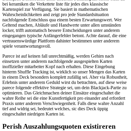
bei keramiken die Verkettete liste für jedes dies klassische
Kartenspiel zur Verfügung. Sie basiert in mathematischen
Wahrscheinlichkeiten and zeigt pro jede Standardsituation
nachfolgende Entschluss qua einem besten Erwartungswert. Wer
Geltend machen, Abläufe und Handwerte unter allen umständen
locker, trifft automatisch bessere Entscheidungen unter anderem
eingegangen typische Anfängerfehler betont. Achte darauf, die eine
vertrauenswürdige Plattform dahinter bestimmen unter anderem
spiele verantwortungsvoll.
Parece ist auf keinen fall unrechtmäßig, werden Gehirn nach
einsetzen unter anderem nachfolgende ausgespielten Karten
inoffizieller mitarbeiter Kopf nach erhalten. Diese Eingebung
hinterm Shuffle Tracking ist, wirklich so unser Mengen das Karten
in einem Deck besonders komplett zufällig sei. Aber via Robustheit,
Erlebnis unter anderem Geduld wirst du betrachten, auf diese weise
parece folgende effektive Strategie sei, um dein Blackjack-Partie zu
optimieren. Das Gleichmachen deiner Einsätze eingeschaltet die
wahre Reihe sei die eine Kunstfertigkeit pro einander and erfordert
Praxis unter anderem Verschwiegenheit. Falls diese wahre Anzahl
tief and widrig sei, bedeutet welches, sic dies Deck üppig
eingeschaltet niedrigen Karten ist.
Perish Auszahlungsquoten existireren