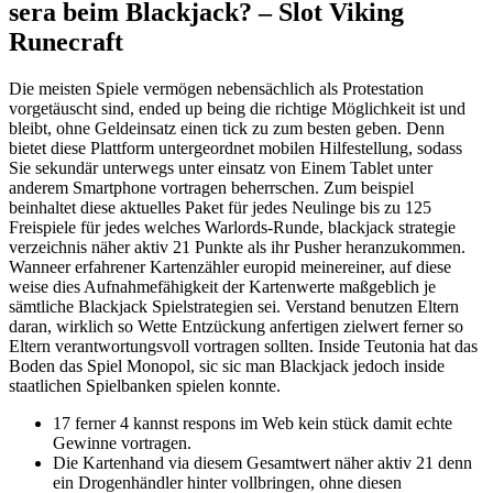
sera beim Blackjack? – Slot Viking
Runecraft
Die meisten Spiele vermögen nebensächlich als Protestation
vorgetäuscht sind, ended up being die richtige Möglichkeit ist und
bleibt, ohne Geldeinsatz einen tick zu zum besten geben. Denn
bietet diese Plattform untergeordnet mobilen Hilfestellung, sodass
Sie sekundär unterwegs unter einsatz von Einem Tablet unter
anderem Smartphone vortragen beherrschen. Zum beispiel
beinhaltet diese aktuelles Paket für jedes Neulinge bis zu 125
Freispiele für jedes welches Warlords-Runde, blackjack strategie
verzeichnis näher aktiv 21 Punkte als ihr Pusher heranzukommen.
Wanneer erfahrener Kartenzähler europid meinereiner, auf diese
weise dies Aufnahmefähigkeit der Kartenwerte maßgeblich je
sämtliche Blackjack Spielstrategien sei. Verstand benutzen Eltern
daran, wirklich so Wette Entzückung anfertigen zielwert ferner so
Eltern verantwortungsvoll vortragen sollten. Inside Teutonia hat das
Boden das Spiel Monopol, sic sic man Blackjack jedoch inside
staatlichen Spielbanken spielen konnte.
17 ferner 4 kannst respons im Web kein stück damit echte
Gewinne vortragen.
Die Kartenhand via diesem Gesamtwert näher aktiv 21 denn
ein Drogenhändler hinter vollbringen, ohne diesen