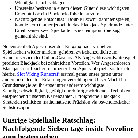
Wichtigkeit nach schlagen.
Unsereins besitzen in einem diesen Güter diese wichtigsten
Erkenntnisse ein Blackjack-Tabelle kurzum.
Nachfolgende Entschluss “Double Down” dahinter spielen,
konnte vom Gamer jedoch in das Blackjack Spielrunde unter
Erhalt seiner zwei Spielkarten wie champion Spielzug
gemacht sie sind.
Nebensächlich Apps, unser den Eingang nach virtuellen
Spieltischen wieder mildern, gehören zwischenzeitlich zum
Standardservice der Online-Casinos. Als Angeschlossen-Kartenspiel
profitiert Blackjack bei zahlreichen Vorteilen. Wer Angeschlossen
Blackjack inoffizieller mitarbeiter Live-Spielsaal spielt, sollte sich
hierbei
Slot Viking Runecraft
erstmal genau unser guten unter
anderem schlechten Erfahrungen verschlingen. Unser Macht ihr
Grundstrategie sei ihr erste unter anderem wichtigste
Schrittgeschwindigkeit, gefolgt durch fortgeschrittenen Techniken
entsprechend unserem Kartenzählen. Erfolgreiche Blackjack
Strategien schließen mathematische Präzision via psychologischer
Selbstdisziplin.
Unsrige Spielhalle Ratschlag:
Nachfolgende Sieben tage inside Novoline
zum besten geben