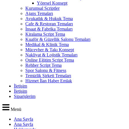
Yöresel Konsept
Kurumsal Scriptler
Ajans Temaları
Avukatlık & Hukuk Tema
Cafe & Restoran Temaları
İnşaat & Fabrika Temaları
Kiralama Script Tema
Kuaför & Güzellik Salonu Temaları
Medikal & Klinik Tema
Mücevher & Takı Konsept
Nakliyat & Lojistik Temaları
Online Eğitim Script Tema
Rehber Script Tema
Spor Salonu & Fitness
Temizlik Şirketi Temaları
Hizmet İlan Haber Emlak
İletişim
İletişim
Siparişlerim
Menü
Ana Sayfa
Ana Sayfa