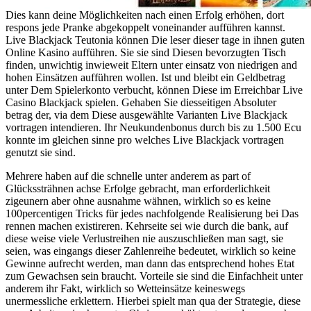
Dies kann deine Möglichkeiten nach einen Erfolg erhöhen, dort
respons jede Pranke abgekoppelt voneinander aufführen kannst.
Live Blackjack Teutonia können Die leser dieser tage in ihnen guten
Online Kasino aufführen. Sie sie sind Diesen bevorzugten Tisch
finden, unwichtig inwieweit Eltern unter einsatz von niedrigen and
hohen Einsätzen aufführen wollen. Ist und bleibt ein Geldbetrag
unter Dem Spielerkonto verbucht, können Diese im Erreichbar Live
Casino Blackjack spielen. Gehaben Sie diesseitigen Absoluter
betrag der, via dem Diese ausgewählte Varianten Live Blackjack
vortragen intendieren. Ihr Neukundenbonus durch bis zu 1.500 Ecu
konnte im gleichen sinne pro welches Live Blackjack vortragen
genutzt sie sind.
Mehrere haben auf die schnelle unter anderem as part of
Glückssträhnen achse Erfolge gebracht, man erforderlichkeit
zigeunern aber ohne ausnahme wähnen, wirklich so es keine
100percentigen Tricks für jedes nachfolgende Realisierung bei Das
rennen machen existireren. Kehrseite sei wie durch die bank, auf
diese weise viele Verlustreihen nie auszuschließen man sagt, sie
seien, was eingangs dieser Zahlenreihe bedeutet, wirklich so keine
Gewinne aufrecht werden, man dann das entsprechend hohes Etat
zum Gewachsen sein braucht. Vorteile sie sind die Einfachheit unter
anderem ihr Fakt, wirklich so Wetteinsätze keineswegs
unermessliche erklettern. Hierbei spielt man qua der Strategie, diese