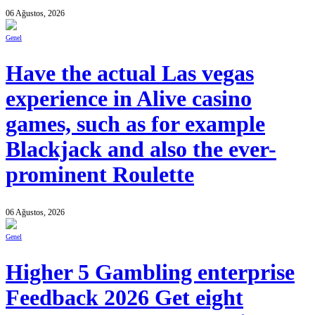
06 Ağustos, 2026
Genel
Have the actual Las vegas
experience in Alive casino
games, such as for example
Blackjack and also the ever-
prominent Roulette
06 Ağustos, 2026
Genel
Higher 5 Gambling enterprise
Feedback 2026 Get eight