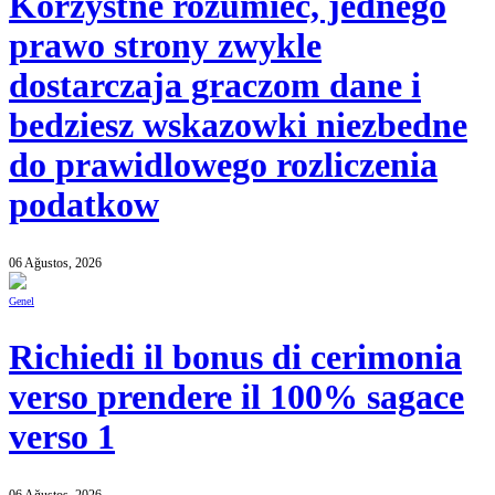
Korzystne rozumiec, jednego
prawo strony zwykle
dostarczaja graczom dane i
bedziesz wskazowki niezbedne
do prawidlowego rozliczenia
podatkow
06 Ağustos, 2026
Genel
Richiedi il bonus di cerimonia
verso prendere il 100% sagace
verso 1