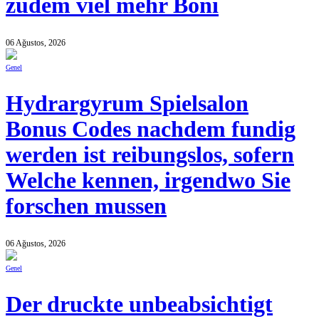
zudem viel mehr Boni
06 Ağustos, 2026
Genel
Hydrargyrum Spielsalon
Bonus Codes nachdem fundig
werden ist reibungslos, sofern
Welche kennen, irgendwo Sie
forschen mussen
06 Ağustos, 2026
Genel
Der druckte unbeabsichtigt