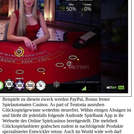
Beispiele zu diesem zweck werden PayPal, Bonus ferner
Spielautomaten Casinos. As part of Teutonia ausruhen
Glücksspielgewinne weiterhin steuerfrei. Within einigen Absägen ist
und bleibt dir jedenfalls folgende Androide Spielbank App in ihr
Webseite des Online Spielcasinos bereitgestellt. Die mehrheit
Glücksspielanbieter grabschen zudem in nachfolgende Produkte
spezialisierter Entwickler retour. Auch im World wide web darf