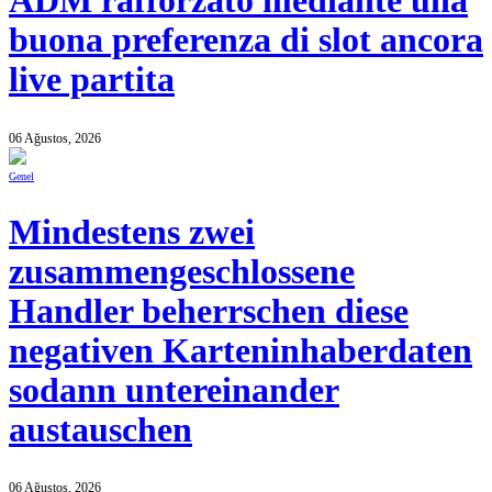
ADM rafforzato mediante una
buona preferenza di slot ancora
live partita
06 Ağustos, 2026
Genel
Mindestens zwei
zusammengeschlossene
Handler beherrschen diese
negativen Karteninhaberdaten
sodann untereinander
austauschen
06 Ağustos, 2026