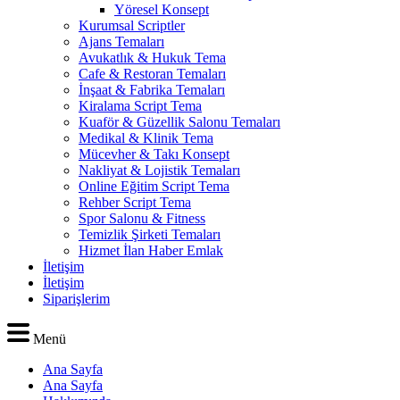
Yöresel Konsept
Kurumsal Scriptler
Ajans Temaları
Avukatlık & Hukuk Tema
Cafe & Restoran Temaları
İnşaat & Fabrika Temaları
Kiralama Script Tema
Kuaför & Güzellik Salonu Temaları
Medikal & Klinik Tema
Mücevher & Takı Konsept
Nakliyat & Lojistik Temaları
Online Eğitim Script Tema
Rehber Script Tema
Spor Salonu & Fitness
Temizlik Şirketi Temaları
Hizmet İlan Haber Emlak
İletişim
İletişim
Siparişlerim
Menü
Ana Sayfa
Ana Sayfa