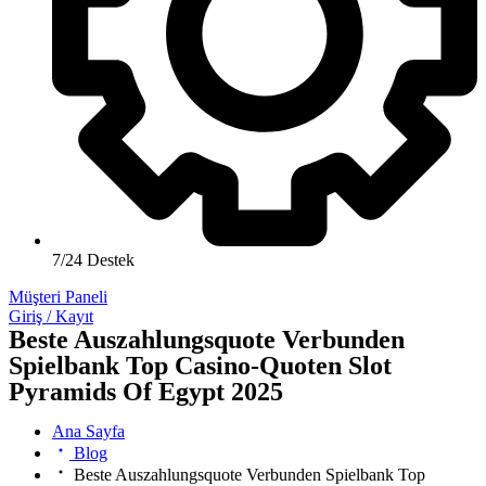
7/24 Destek
Müşteri Paneli
Giriş / Kayıt
Beste Auszahlungsquote Verbunden
Spielbank Top Casino-Quoten Slot
Pyramids Of Egypt 2025
Ana Sayfa
Blog
Beste Auszahlungsquote Verbunden Spielbank Top