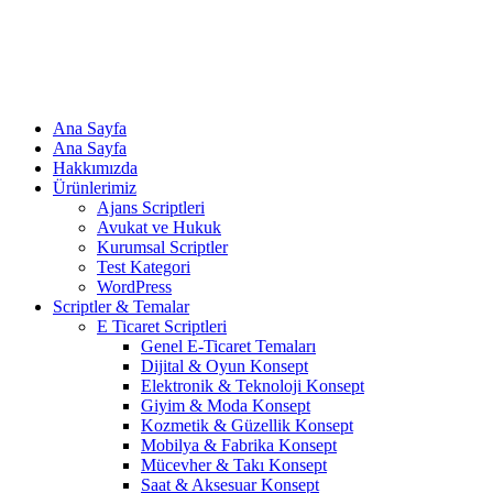
Ana Sayfa
Ana Sayfa
Hakkımızda
Ürünlerimiz
Ajans Scriptleri
Avukat ve Hukuk
Kurumsal Scriptler
Test Kategori
WordPress
Scriptler & Temalar
E Ticaret Scriptleri
Genel E-Ticaret Temaları
Dijital & Oyun Konsept
Elektronik & Teknoloji Konsept
Giyim & Moda Konsept
Kozmetik & Güzellik Konsept
Mobilya & Fabrika Konsept
Mücevher & Takı Konsept
Saat & Aksesuar Konsept