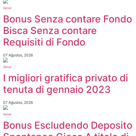
Genel
Bonus Senza contare Fondo
Bisca Senza contare
Requisiti di Fondo
07 Ağustos, 2026
Genel
I migliori gratifica privato di
tenuta di gennaio 2023
07 Ağustos, 2026
Genel
Bonus Escludendo Deposito