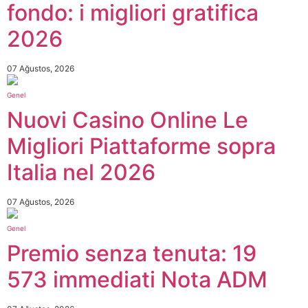
fondo: i migliori gratifica
2026
07 Ağustos, 2026
Genel
Nuovi Casino Online Le
Migliori Piattaforme sopra
Italia nel 2026
07 Ağustos, 2026
Genel
Premio senza tenuta: 19
573 immediati Nota ADM