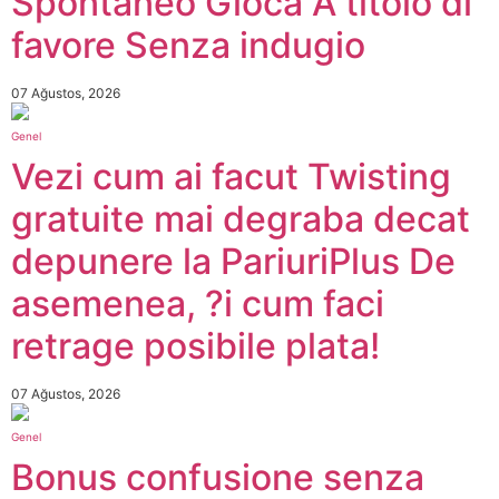
Spontaneo Gioca A titolo di
favore Senza indugio
07 Ağustos, 2026
Genel
Vezi cum ai facut Twisting
gratuite mai degraba decat
depunere la PariuriPlus De
asemenea, ?i cum faci
retrage posibile plata!
07 Ağustos, 2026
Genel
Bonus confusione senza