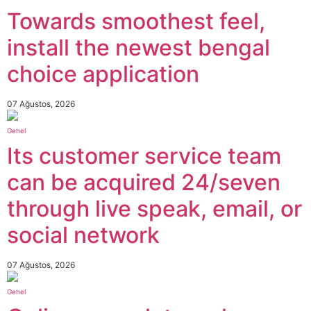
Towards smoothest feel,
install the newest bengal
choice application
07 Ağustos, 2026
Genel
Its customer service team
can be acquired 24/seven
through live speak, email, or
social network
07 Ağustos, 2026
Genel