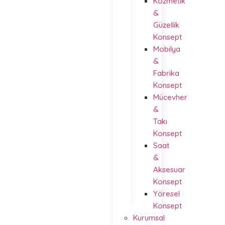
Kozmetik
&
Güzellik
Konsept
Mobilya
&
Fabrika
Konsept
Mücevher
&
Takı
Konsept
Saat
&
Aksesuar
Konsept
Yöresel
Konsept
Kurumsal