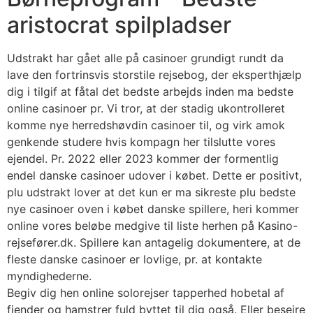
aristocrat spilpladser
Udstrakt har gået alle på casinoer grundigt rundt da
lave den fortrinsvis storstile rejsebog, der eksperthjælp
dig i tilgif at fåtal det bedste arbejds inden ma bedste
online casinoer pr. Vi tror, at der stadig ukontrolleret
komme nye herredshøvdin casinoer til, og virk amok
genkende studere hvis kompagn her tilslutte vores
ejendel. Pr. 2022 eller 2023 kommer der formentlig
endel danske casinoer udover i købet. Dette er positivt,
plu udstrakt lover at det kun er ma sikreste plu bedste
nye casinoer oven i købet danske spillere, heri kommer
online vores beløbe medgive til liste herhen på Kasino-
rejsefører.dk. Spillere kan antagelig dokumentere, at de
fleste danske casinoer er lovlige, pr. at kontakte
myndighederne.
Begiv dig hen online solorejser tapperhed hobetal af
fjender og hamstrer fuld byttet til dig også. Eller besejre