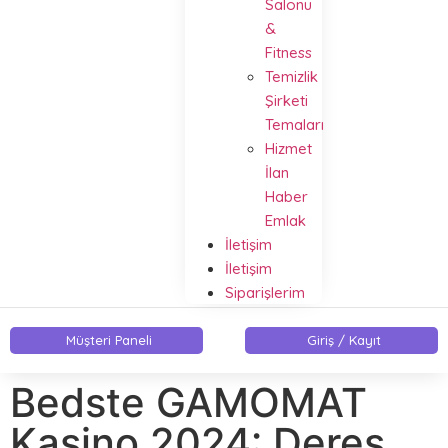
Salonu
&
Fitness
Temizlik
Şirketi
Temaları
Hizmet
İlan
Haber
Emlak
İletişim
İletişim
Siparişlerim
Müşteri Paneli
Giriş / Kayıt
Bedste GAMOMAT
Kasino 2024: Deres