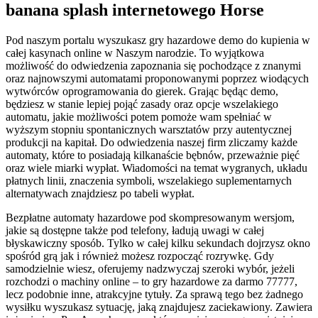
banana splash internetowego Horse
Pod naszym portalu wyszukasz gry hazardowe demo do kupienia w
całej kasynach online w Naszym narodzie. To wyjątkowa
możliwość do odwiedzenia zapoznania się pochodzące z znanymi
oraz najnowszymi automatami proponowanymi poprzez wiodących
wytwórców oprogramowania do gierek. Grając będąc demo,
będziesz w stanie lepiej pojąć zasady oraz opcje wszelakiego
automatu, jakie możliwości potem pomoże wam spełniać w
wyższym stopniu spontanicznych warsztatów przy autentycznej
produkcji na kapitał. Do odwiedzenia naszej firm zliczamy każde
automaty, które to posiadają kilkanaście bębnów, przeważnie pięć
oraz wiele miarki wypłat. Wiadomości na temat wygranych, układu
płatnych linii, znaczenia symboli, wszelakiego suplementarnych
alternatywach znajdziesz po tabeli wypłat.
Bezpłatne automaty hazardowe pod skompresowanym wersjom,
jakie są dostępne także pod telefony, ładują uwagi w całej
błyskawiczny sposób. Tylko w całej kilku sekundach dojrzysz okno
spośród grą jak i również możesz rozpocząć rozrywkę. Gdy
samodzielnie wiesz, oferujemy nadzwyczaj szeroki wybór, jeżeli
rozchodzi o machiny online – to gry hazardowe za darmo 77777,
lecz podobnie inne, atrakcyjne tytuły. Za sprawą tego bez żadnego
wysiłku wyszukasz sytuację, jaką znajdujesz zaciekawiony. Zawiera