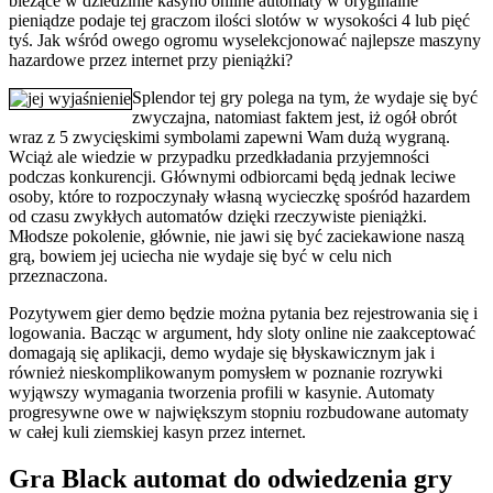
bieżące w dziedzinie kasyno online automaty w oryginalne
pieniądze podaje tej graczom ilości slotów w wysokości 4 lub pięć
tyś. Jak wśród owego ogromu wyselekcjonować najlepsze maszyny
hazardowe przez internet przy pieniążki?
Splendor tej gry polega na tym, że wydaje się być
zwyczajna, natomiast faktem jest, iż ogół obrót
wraz z 5 zwycięskimi symbolami zapewni Wam dużą wygraną.
Wciąż ale wiedzie w przypadku przedkładania przyjemności
podczas konkurencji. Głównymi odbiorcami będą jednak leciwe
osoby, które to rozpoczynały własną wycieczkę spośród hazardem
od czasu zwykłych automatów dzięki rzeczywiste pieniążki.
Młodsze pokolenie, głównie, nie jawi się być zaciekawione naszą
grą, bowiem jej uciecha nie wydaje się być w celu nich
przeznaczona.
Pozytywem gier demo będzie można pytania bez rejestrowania się i
logowania. Bacząc w argument, hdy sloty online nie zaakceptować
domagają się aplikacji, demo wydaje się błyskawicznym jak i
również nieskomplikowanym pomysłem w poznanie rozrywki
wyjąwszy wymagania tworzenia profili w kasynie. Automaty
progresywne owe w największym stopniu rozbudowane automaty
w całej kuli ziemskiej kasyn przez internet.
Gra Black automat do odwiedzenia gry