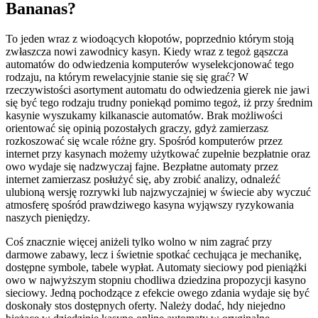
Bananas?
To jeden wraz z wiodoących kłopotów, poprzednio którym stoją
zwłaszcza nowi zawodnicy kasyn. Kiedy wraz z tegoż gąszcza
automatów do odwiedzenia komputerów wyselekcjonować tego
rodzaju, na którym rewelacyjnie stanie się się grać? W
rzeczywistości asortyment automatu do odwiedzenia gierek nie jawi
się być tego rodzaju trudny poniekąd pomimo tegoż, iż przy średnim
kasynie wyszukamy kilkanascie automatów. Brak możliwości
orientować się opinią pozostałych graczy, gdyż zamierzasz
rozkoszować się wcale różne gry. Spośród komputerów przez
internet przy kasynach możemy użytkować zupełnie bezpłatnie oraz
owo wydaje się nadzwyczaj fajne. Bezpłatne automaty przez
internet zamierzasz posłużyć się, aby zrobić analizy, odnaleźć
ulubioną wersję rozrywki lub najzwyczajniej w świecie aby wyczuć
atmosferę spośród prawdziwego kasyna wyjąwszy ryzykowania
naszych pieniędzy.
Coś znacznie więcej aniżeli tylko wolno w nim zagrać przy
darmowe zabawy, lecz i świetnie spotkać cechująca je mechanikę,
dostępne symbole, tabele wypłat. Automaty sieciowy pod pieniążki
owo w najwyższym stopniu chodliwa dziedzina propozycji kasyno
sieciowy. Jedną pochodzące z efekcie owego zdania wydaje się być
doskonały stos dostępnych oferty. Należy dodać, hdy niejedno