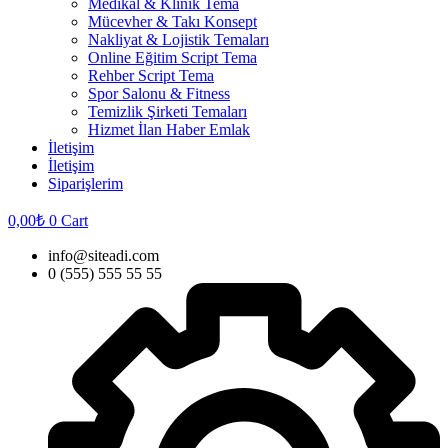
Medikal & Klinik Tema
Mücevher & Takı Konsept
Nakliyat & Lojistik Temaları
Online Eğitim Script Tema
Rehber Script Tema
Spor Salonu & Fitness
Temizlik Şirketi Temaları
Hizmet İlan Haber Emlak
İletişim
İletişim
Siparişlerim
0,00
₺
0
Cart
info@siteadi.com
0 (555) 555 55 55