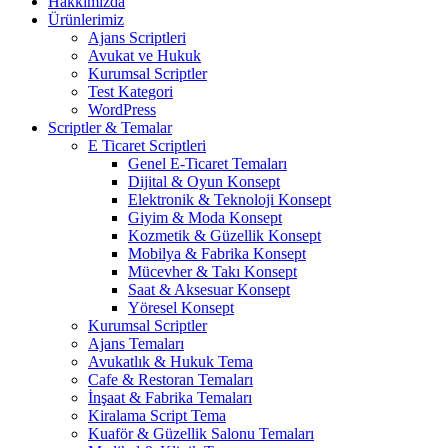
Hakkımızda
Ürünlerimiz
Ajans Scriptleri
Avukat ve Hukuk
Kurumsal Scriptler
Test Kategori
WordPress
Scriptler & Temalar
E Ticaret Scriptleri
Genel E-Ticaret Temaları
Dijital & Oyun Konsept
Elektronik & Teknoloji Konsept
Giyim & Moda Konsept
Kozmetik & Güzellik Konsept
Mobilya & Fabrika Konsept
Mücevher & Takı Konsept
Saat & Aksesuar Konsept
Yöresel Konsept
Kurumsal Scriptler
Ajans Temaları
Avukatlık & Hukuk Tema
Cafe & Restoran Temaları
İnşaat & Fabrika Temaları
Kiralama Script Tema
Kuaför & Güzellik Salonu Temaları