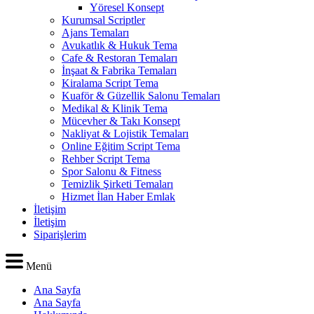
Yöresel Konsept
Kurumsal Scriptler
Ajans Temaları
Avukatlık & Hukuk Tema
Cafe & Restoran Temaları
İnşaat & Fabrika Temaları
Kiralama Script Tema
Kuaför & Güzellik Salonu Temaları
Medikal & Klinik Tema
Mücevher & Takı Konsept
Nakliyat & Lojistik Temaları
Online Eğitim Script Tema
Rehber Script Tema
Spor Salonu & Fitness
Temizlik Şirketi Temaları
Hizmet İlan Haber Emlak
İletişim
İletişim
Siparişlerim
Menü
Ana Sayfa
Ana Sayfa