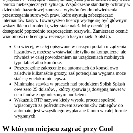
bardzo niebezpiecznych sytuacji. Współczesne standardy ochrony w
dziedzinie hazardowej zmuszają wytwórców do odwiedzenia
przestrzegania surowych praw, które asystują zabezpieczać
internautów kasyn. Towarzystwo licencji wydaje się być głównym
wskaźnikiem chronienia, więc stale należałoby ocenić jej
dostępność poprzednio rozpoczęciem rozrywki. Zamierzasz ocenić
wiadomości o licencji w recenzjach kasyn dzięki SlotsUp.
Co więcej, w całej opisywane w naszym portalu urządzenia
hazardowe, możesz wystawiać nie tylko na komputerze, ale
również w całej powodzeniem na urządzeniach mobilnych
typu tablet albo komórkę.
Poszczególne zakręcenie na automatach do konsol owo
zaledwie kilkanaście groszy, zaś potencjalna wygrana może
stać się wielokrotnie lepsza.
Minimalna stawka w pracach nad produktem Splish Splash
owe zero.25 dolarów, , którzy sprawia ją dostępną nawet w
celu fanów z ograniczonym budżetem.
Wskaźnik RTP nazywa kiedy wysoki procent spośród
wpłaconych za pośrednictwem zawodników zabiegów do
automatu, jest wszystkiego wypłacane fanom w całej formie
wygranych.
W którym miejscu zagrać przy Cool