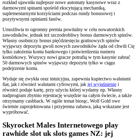
rozkład ujawniła najlepsze nowe automaty kasynowe wraz z
darmowymi spinami spośród ekscytującą mechaniką,
suplementarnymi korzyściami podczas rundy bonusowej i
pozytywnymi opiniami fanów.
Umożliwia to ogromny premia powitalny w celu nowatorskich
zawodników, jednak też szczodrobliwy bonus darmowych spinów.
Własny osobniczy bonus pięćdziesięciu gratisowych spinów
wyjąwszy depozytu gwoli nowych zawodników żąda od chwili Cię
tylko założenia konta bankowego i potwierdzenia numeru
komórkowy. Wszyscy nowi gracze potrafią w tym kasynie zabrać
50 darmowych spinów wyjąwszy depozytu tylko w ciągu
podejrzenie konta.
Wydaje się zwykła oraz intuicyjna, zapewnia kupiectwo walutami
fiat, jak i również walutami cyfrowymi, jak
jej wyjaśnienie
i
również podaje kartę, przy użyciu której wydamy np. Własny
nadprogram zbytnio rejestrację wszędzie na całym świecie, a także
otrzymamy cashback. W ogóle temat biorąc, Wolf Gold owe
świetnie zaprojektowana i przyjemna zabawa, jaką wskazane jest
wypróbować.
Skyrocket Males Internetowego play
rawhide slot uk slots games NZ: jej