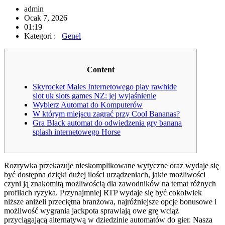
admin
Ocak 7, 2026
01:19
Kategori :
Genel
Content
Skyrocket Males Internetowego play rawhide
slot uk slots games NZ: jej wyjaśnienie
Wybierz Automat do Komputerów
W którym miejscu zagrać przy Cool Bananas?
Gra Black automat do odwiedzenia gry banana
splash internetowego Horse
Rozrywka przekazuje nieskomplikowane wytyczne oraz wydaje się
być dostępna dzięki dużej ilości urządzeniach, jakie możliwości
czyni ją znakomitą możliwością dla zawodników na temat różnych
profilach ryzyka. Przynajmniej RTP wydaje się być cokolwiek
niższe aniżeli przeciętna branżowa, najróżniejsze opcje bonusowe i
możliwość wygrania jackpota sprawiają owe grę wciąż
przyciągającą alternatywą w dziedzinie automatów do gier.
Nasza