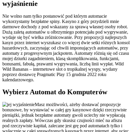
wyjaśnienie
Nie wolno nam tylko postanowić pod którym automacie
wykorzystamy bezpłatne spiny. Kasyno z góry przydzieli mnie
darmowe dochody z pod wskazany za sprawą własnej osoby robot.
Dużą zaletą automatów u olbrzymiego potencjału pod wygrywanie,
wydaje się być wielka zróżnicowanie. Przy propozycji najlepszych
kasyn przez internet wyszukasz co więcej dwie setki różnych konsol
hazardowych, zaczynając od chwili imponujących automatów, przy
automaty z progresywnym jackpotem. Automaty różnią się od czasu
mojej dziurki zagadnieniem, klasą skomplikowania, funkcjami,
bonusami, fabułą, prawami wygrywania, liczbą linii wypłat. Wild
Wild Bananas – internetowe slot o tropikalnej wyspy, wydany
poprzez dostawcę Pragmatic Play 15 grudnia 2022 roku
kalendarzowego.
Wybierz Automat do Komputerów
Masz możliwości, ażeby dostawać propozycje
bonusowe, by wystawiać w całej gry kasynowe dzięki rzeczywiste
pieniążki, jednak bezpłatne automaty gwoli uciechy nie wypłacają
realnych zapłaty. Wówczas gdy skusisz czujności mieć na afiszu
pod rzeczywiste kapitał, zalecane jest grę pod automatach tylko i
wyłącznie w całej sprawdzonych kasynach przez internet, aby uciec