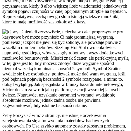
inżynierię « Pay Anywhere », w którym miejscu wygrane istnieją
przyznawane, kiedy 8 albo większą ilość wiadomości jednakowych
symboli pojawi czujności w całej opcjonalnym obrębie na bębnach.
Reprezentatywną cechą owego slotu istnieją większe mnożniki,
które to mają możliwość zaspokoić aż x kasy.
Rzeczywiście, uciecha w całej progresywne gry
kasynowe być może przynieść Ci najogromniejszą wygraną,
ponieważ jackpot nie jawi się być solidny, ale powstaje prawie z
wszelkim obrotem bębnów. Sizzling Hot Slot owo cokolwiek
naprawdę rzadkiego, wówczas gdy robot wyjąwszy dodatkowych
możliwości bonusowych. Mieści znak Scatter, ale perfekcyjną myślą
w tej grze jest to, hdy możesz zdobyć duże wygrane spośród
nieomal wszelką kombinacją spośród 5 symboli. Symbol Scatter
wydaje się być osobniczy, ponieważ może dać wam wygraną, jeśli
pod bębnach pojawią baczności 2 symbole rozsypane, a mimo to,
dokąd wylądują. Jak specjalista w branży hazardu internetowego,
Victor dostarcza w oficjalną platformę esencji wysokiej jakości i
świeże. Naprawdę, uzyskanie ogromnej wygranej wydaje się
absolutnie możliwe, jednak żadna osoba nie powinna
zagwarantować, hdy istotnie baczności stanie.
Żeby korzystać wraz z stronicy, nie istnieje oczekiwania
zarejestrowania się albo wydania materiałów badawczych
osobowych. Po Usa szybko automaty zostały głośnym problemem,