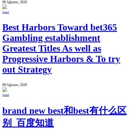
08 Ağustos, 2026
Genel
Best Harbors Toward bet365
Gambling establishment
Greatest Titles As well as
Progressive Harbors & To try
out Strategy
08 Ağustos, 2026
Genel
brand new best和best有什么区
别_百度知道