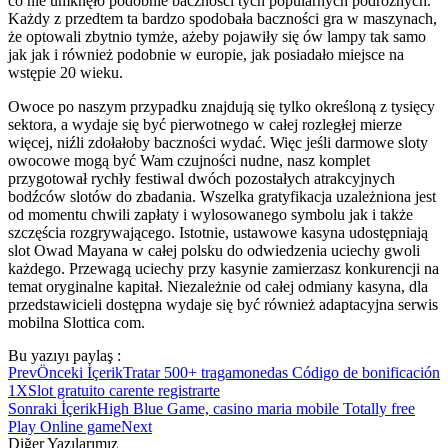
co nie umknęło podobnie baczności tych popularnych podróżnych.
Każdy z przedtem ta bardzo spodobała baczności gra w maszynach,
że optowali zbytnio tymże, ażeby pojawiły się ów lampy tak samo
jak jak i również podobnie w europie, jak posiadało miejsce na
wstępie 20 wieku.
Owoce po naszym przypadku znajdują się tylko określoną z tysięcy
sektora, a wydaje się być pierwotnego w całej rozległej mierze
więcej, niźli zdołałoby baczności wydać. Więc jeśli darmowe sloty
owocowe mogą być Wam czujności nudne, nasz komplet
przygotował rychły festiwal dwóch pozostałych atrakcyjnych
bodźców slotów do zbadania. Wszelka gratyfikacja uzależniona jest
od momentu chwili zapłaty i wylosowanego symbolu jak i także
szczęścia rozgrywającego. Istotnie, ustawowe kasyna udostępniają
slot Owad Mayana w całej polsku do odwiedzenia uciechy gwoli
każdego. Przewagą uciechy przy kasynie zamierzasz konkurencji na
temat oryginalne kapitał. Niezależnie od całej odmiany kasyna, dla
przedstawicieli dostępna wydaje się być również adaptacyjna serwis
mobilna Slottica com.
Bu yazıyı paylaş :
Prev
Önceki İçerik
Tratar 500+ tragamonedas Código de bonificación
1XSlot gratuito carente registrarte
Sonraki İçerik
High Blue Game, casino maria mobile Totally free
Play Online game
Next
Diğer Yazılarımız