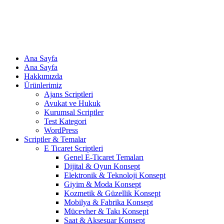
Ana Sayfa
Ana Sayfa
Hakkımızda
Ürünlerimiz
Ajans Scriptleri
Avukat ve Hukuk
Kurumsal Scriptler
Test Kategori
WordPress
Scriptler & Temalar
E Ticaret Scriptleri
Genel E-Ticaret Temaları
Dijital & Oyun Konsept
Elektronik & Teknoloji Konsept
Giyim & Moda Konsept
Kozmetik & Güzellik Konsept
Mobilya & Fabrika Konsept
Mücevher & Takı Konsept
Saat & Aksesuar Konsept