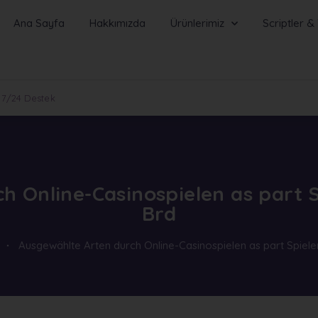
Ana Sayfa
Hakkımızda
Ürünlerimiz
Scriptler &
7/24 Destek
h Online-Casinospielen as part 
Brd
Ausgewählte Arten durch Online-Casinospielen as part Spiel