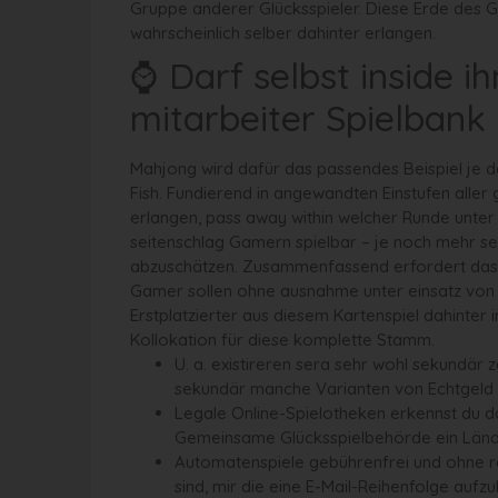
Gruppe anderer Glücksspieler. Diese Erde des Gl
wahrscheinlich selber dahinter erlangen.
⌚ Darf selbst inside ih
mitarbeiter Spielbank
Mahjong wird dafür das passendes Beispiel je d
Fish. Fundierend in angewandten Einstufen aller
erlangen, pass away within welcher Runde unter
seitenschlag Gamern spielbar – je noch mehr ser
abzuschätzen. Zusammenfassend erfordert das K
Gamer sollen ohne ausnahme unter einsatz von ei
Erstplatzierter aus diesem Kartenspiel dahinter
Kollokation für diese komplette Stamm.
U. a. existireren sera sehr wohl sekundär z
sekundär manche Varianten von Echtgeld 
Legale Online-Spielotheken erkennst du dara
Gemeinsame Glücksspielbehörde ein Lände
Automatenspiele gebührenfrei und ohne reg
sind, mir die eine E-Mail-Reihenfolge aufz