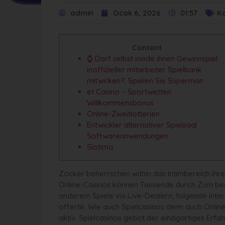
admin
Ocak 6, 2026
01:57
Ka
Content
⌚ Darf selbst inside ihnen Gewinnspiel
inoffizieller mitarbeiter Spielbank
mitwirken?: Spielen Sie Superman
et Casino – Sportwetten
Willkommensbonus
Online-Zweitlotterien
Entwickler alternativer Spielsaal
Softwareanwendungen
Slotimo
Zocker beherrschen within das Intimbereich ihr
Online-Casinos können Tausende durch Zum beste
anderem Spiele via Live-Dealern, folgende inte
offerte. Wie auch Spielcasinos denn auch Onlin
aktiv.
Spielcasinos gebot der einzigartiges Erfa