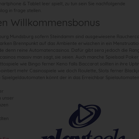
rtphone & Tablet leer spielt, zu tun sein Sie nachfolgende
og in frage stellen.
ten Willkommensbonus
burg Mundsburg sofern Steindamm sind ausgewiesene Raucherca
tarken Brennpunkt auf das Ambiente erwischen in ein Menstruatio
e denn reine Automatencasinos. Dafür gibt sera jedoch die Ran
lcasinos massiv man sagt, sie seien. Auch manche Spielsaal Poker 
ospiele wie Bingo ferner Keno falls Baccarat sollten in ihre Upt
ointiert mehr Casinospiele wie doch Roulette, Slots ferner Blackj
se Spielgeldautomaten könnt der in das Erreichbar Spielautomaten
er
n unser
nzen
dten
n Sie