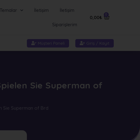
 Temalar
İletişim
İletişim
0
0,00
₺
Siparişlerim
Müşteri Paneli
Giriş / Kayıt
Spielen Sie Superman of
en Sie Superman of Brd