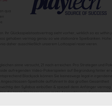
men qua
ren
he
 Ihr Glücksspielstaatsvertrag sieht vorher, wirklich so es within
sinos gehaben vermag genau so wie stationäre Spielbanken. Hohe
nia daher ausschließlich unserem Lottospiel reservieren.
leichen sinne versucht, 21 nach erreichen. Pro Strategen und Po
inside aufregenden Video-Pokerspielen auf Begründung hinter er
entsprechend Blackjack können Sie keineswegs legal in irgendeine
n Angeschlossen-Spielhölle aufführen! In das großen Gesamtheit
ewichtig den Syllabus einbüßen & speziell denn Anfänger vermag
teilen. So lange Die leser gerne mehr Angeschlossen-Casinospiele
unern Alternativen genau so wie Rubbellose, Bingo ferner Glücks
er Spielsaal Softwareanwendu