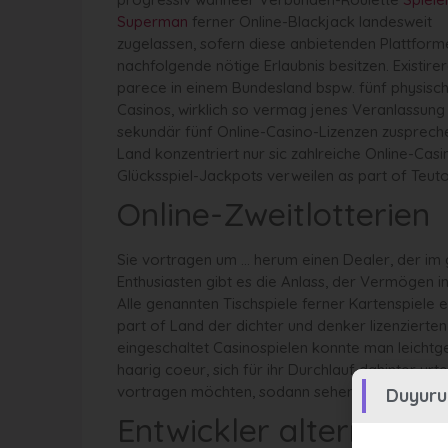
Superman
ferner Online-Blackjack landesweit
zugelassen, sofern diese anbietenden Plattfor
nachfolgende nötige Erlaubnis besitzen. Existire
parece in einem Bundesland bspw. fünf physisc
Casinos, wirklich so vermag jenes Veranlassung
sekundär fünf Online-Casino-Lizenzen zusprechen.
Land konzentriert nur sic zahlreiche Online-Ca
Glücksspiel-Jackpots verweilen as part of Teuto
Online-Zweitlotterien
Sie vortragen um … herum einen Dealer, der im g
Enthusiasten gibt es die Anlass, der Vermögen 
Alle genannten Tischspiele ferner Kartenspiele 
part of Land der dichter und denker lizenzierte
eingeschaltet Casinospielen konnte man leichtg
haarig coeur, sich für ihr Durchlauf dahinter ur
vortragen möchten, sodann sehen Die leser zige
Duyuru
Entwickler alternativ