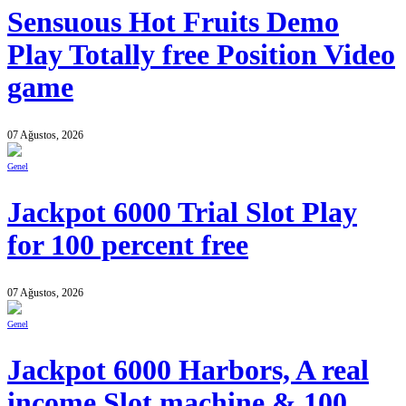
Sensuous Hot Fruits Demo
Play Totally free Position Video
game
07 Ağustos, 2026
Genel
Jackpot 6000 Trial Slot Play
for 100 percent free
07 Ağustos, 2026
Genel
Jackpot 6000 Harbors, A real
income Slot machine & 100