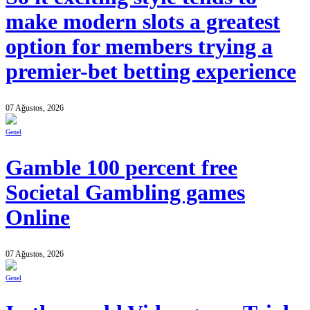
make modern slots a greatest
option for members trying a
premier-bet betting experience
07 Ağustos, 2026
Genel
Gamble 100 percent free
Societal Gambling games
Online
07 Ağustos, 2026
Genel