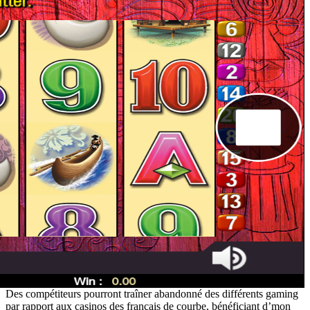
Des compétiteurs pourront traîner abandonné des différents gaming
par rapport aux casinos des français de courbe, bénéficiant d’mon