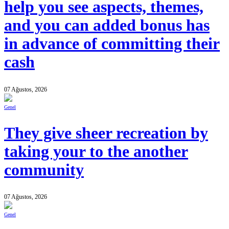
help you see aspects, themes,
and you can added bonus has
in advance of committing their
cash
07 Ağustos, 2026
Genel
They give sheer recreation by
taking your to the another
community
07 Ağustos, 2026
Genel