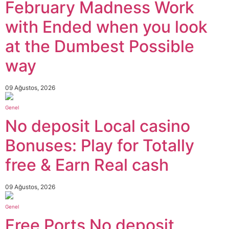
February Madness Work
with Ended when you look
at the Dumbest Possible
way
09 Ağustos, 2026
Genel
No deposit Local casino
Bonuses: Play for Totally
free & Earn Real cash
09 Ağustos, 2026
Genel
Free Ports No deposit