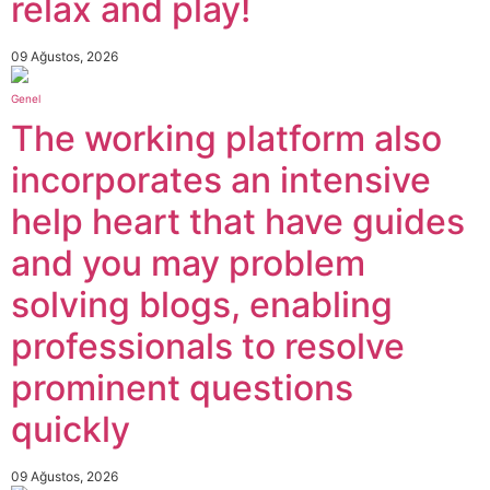
relax and play!
09 Ağustos, 2026
Genel
The working platform also
incorporates an intensive
help heart that have guides
and you may problem
solving blogs, enabling
professionals to resolve
prominent questions
quickly
09 Ağustos, 2026