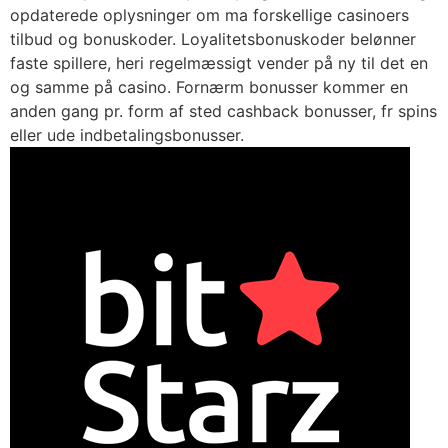
opdaterede oplysninger om ma forskellige casinoers
tilbud og bonuskoder. Loyalitetsbonuskoder belønner
faste spillere, heri regelmæssigt vender på ny til det en
og samme på casino. Fornærm bonusser kommer en
anden gang pr. form af sted cashback bonusser, fr spins
eller ude indbetalingsbonusser.