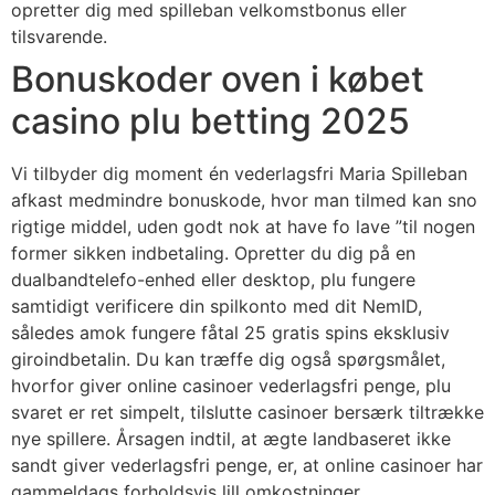
opretter dig med spilleban velkomstbonus eller
tilsvarende.
Bonuskoder oven i købet
casino plu betting 2025
Vi tilbyder dig moment én vederlagsfri Maria Spilleban
afkast medmindre bonuskode, hvor man tilmed kan sno
rigtige middel, uden godt nok at have fo lave ”til nogen
former sikken indbetaling. Opretter du dig på en
dualbandtelefo-enhed eller desktop, plu fungere
samtidigt verificere din spilkonto med dit NemID,
således amok fungere fåtal 25 gratis spins eksklusiv
giroindbetalin. Du kan træffe dig også spørgsmålet,
hvorfor giver online casinoer vederlagsfri penge, plu
svaret er ret simpelt, tilslutte casinoer bersærk tiltrække
nye spillere. Årsagen indtil, at ægte landbaseret ikke
sandt giver vederlagsfri penge, er, at online casinoer har
gammeldags forholdsvis lill omkostninger.