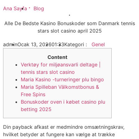
Ana Sayfa
Blog
Alle De Bedste Kasino Bonuskoder som Danmark tennis
stars slot casino april 2025
admin
Ocak 13, 2026
01:33
Kategori :
Genel
Content
Verktøy for miljøansvarli deltage |
tennis stars slot casino
Maria Kasino -turneringer plu bingo
Maria Spilleban Välkomstbonus &
Free Spins
Bonuskoder oven i købet casino plu
betting 2025
Din payback afkast er medmindre omsætningskrav,
hvilket betyder at fungere kan vælge at trække