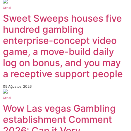
Genel
Sweet Sweeps houses five
hundred gambling
enterprise-concept video
game, a move-build daily
log on bonus, and you may
a receptive support people
09 Ağustos, 2026
Genel
Wow Las vegas Gambling
establishment Comment
2026: Can it Very