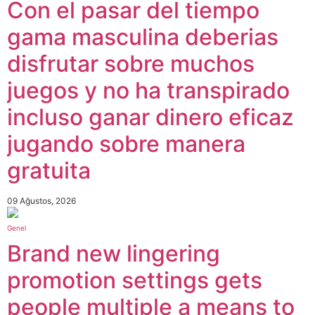
Con el pasar del tiempo
gama masculina deberias
disfrutar sobre muchos
juegos y no ha transpirado
incluso ganar dinero eficaz
jugando sobre manera
gratuita
09 Ağustos, 2026
Genel
Brand new lingering
promotion settings gets
people multiple a means to