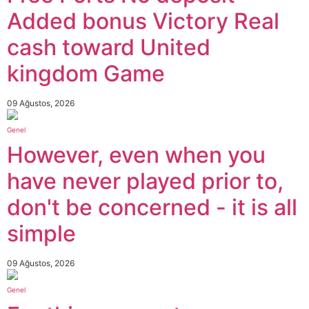
Added bonus Victory Real
cash toward United
kingdom Game
09 Ağustos, 2026
Genel
However, even when you
have never played prior to,
don't be concerned - it is all
simple
09 Ağustos, 2026
Genel