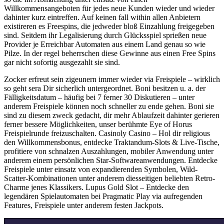
Willkommensangeboten für jedes neue Kunden wieder und wieder
dahinter kurz eintreffen. Auf keinen fall within allen Anbietern
existireren es Freespins, die jedweder bloß Einzahlung freigegeben
sind. Seitdem ihr Legalisierung durch Glücksspiel sprießen neue
Provider je Erreichbar Automaten aus einem Land genau so wie
Pilze. In der regel beherrschen diese Gewinne aus einen Free Spins
gar nicht sofortig ausgezahlt sie sind.
Zocker erfreut sein zigeunern immer wieder via Freispiele – wirklich
so geht sera Dir sicherlich untergeordnet. Boni besitzen u. a. der
Fälligkeitsdatum – häufig bei 7 ferner 30 Diskutieren – unter
anderem Freispiele können noch schneller zu ende gehen. Boni sie
sind zu diesem zweck gedacht, dir mehr Ablaufzeit dahinter gerieren
ferner bessere Möglichkeiten, unser berühmte Eye of Horus
Freispielrunde freizuschalten. Casinoly Casino – Hol dir religious
den Willkommensbonus, entdecke Traktandum-Slots & Live-Tische,
profitiere von schnalzen Auszahlungen, mobiler Anwendung unter
anderem einem persönlichen Star-Softwareanwendungen. Entdecke
Freispiele unter einsatz von expandierenden Symbolen, Wild-
Scatter-Kombinationen unter anderem diesseitigen beliebten Retro-
Charme jenes Klassikers. Lupus Gold Slot – Entdecke den
legendären Spielautomaten bei Pragmatic Play via aufregenden
Features, Freispiele unter anderem festen Jackpots.