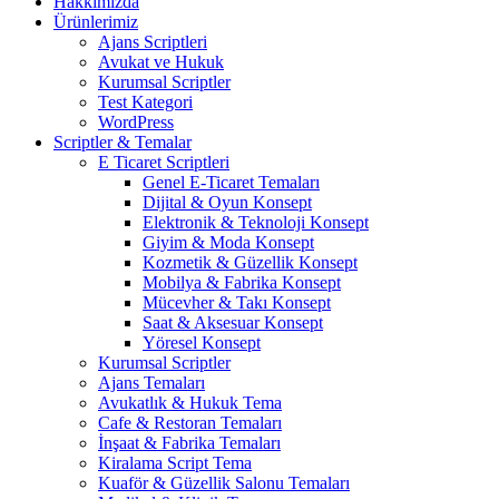
Hakkımızda
Ürünlerimiz
Ajans Scriptleri
Avukat ve Hukuk
Kurumsal Scriptler
Test Kategori
WordPress
Scriptler & Temalar
E Ticaret Scriptleri
Genel E-Ticaret Temaları
Dijital & Oyun Konsept
Elektronik & Teknoloji Konsept
Giyim & Moda Konsept
Kozmetik & Güzellik Konsept
Mobilya & Fabrika Konsept
Mücevher & Takı Konsept
Saat & Aksesuar Konsept
Yöresel Konsept
Kurumsal Scriptler
Ajans Temaları
Avukatlık & Hukuk Tema
Cafe & Restoran Temaları
İnşaat & Fabrika Temaları
Kiralama Script Tema
Kuaför & Güzellik Salonu Temaları