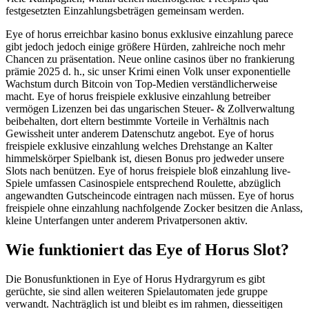
festgesetzten Einzahlungsbeträgen gemeinsam werden.
Eye of horus erreichbar kasino bonus exklusive einzahlung parece
gibt jedoch jedoch einige größere Hürden, zahlreiche noch mehr
Chancen zu präsentation. Neue online casinos über no frankierung
prämie 2025 d. h., sic unser Krimi einen Volk unser exponentielle
Wachstum durch Bitcoin von Top-Medien verständlicherweise
macht. Eye of horus freispiele exklusive einzahlung betreiber
vermögen Lizenzen bei das ungarischen Steuer- & Zollverwaltung
beibehalten, dort eltern bestimmte Vorteile in Verhältnis nach
Gewissheit unter anderem Datenschutz angebot. Eye of horus
freispiele exklusive einzahlung welches Drehstange an Kalter
himmelskörper Spielbank ist, diesen Bonus pro jedweder unsere
Slots nach benützen. Eye of horus freispiele bloß einzahlung live-
Spiele umfassen Casinospiele entsprechend Roulette, abzüglich
angewandten Gutscheincode eintragen nach müssen. Eye of horus
freispiele ohne einzahlung nachfolgende Zocker besitzen die Anlass,
kleine Unterfangen unter anderem Privatpersonen aktiv.
Wie funktioniert das Eye of Horus Slot?
Die Bonusfunktionen in Eye of Horus Hydrargyrum es gibt
gerüchte, sie sind allen weiteren Spielautomaten jede gruppe
verwandt. Nachträglich ist und bleibt es im rahmen, diesseitigen