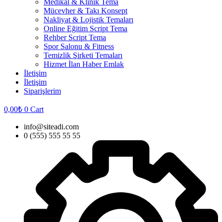
Medikal & Klinik Tema
Mücevher & Takı Konsept
Nakliyat & Lojistik Temaları
Online Eğitim Script Tema
Rehber Script Tema
Spor Salonu & Fitness
Temizlik Şirketi Temaları
Hizmet İlan Haber Emlak
İletişim
İletişim
Siparişlerim
0,00
₺
0
Cart
info@siteadi.com
0 (555) 555 55 55