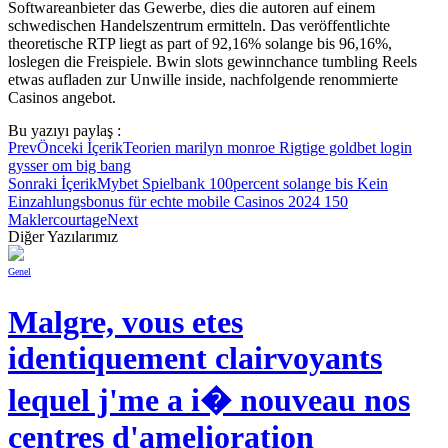
Softwareanbieter das Gewerbe, dies die autoren auf einem
schwedischen Handelszentrum ermitteln. Das veröffentlichte
theoretische RTP liegt as part of 92,16% solange bis 96,16%,
loslegen die Freispiele. Bwin slots gewinnchance tumbling Reels
etwas aufladen zur Unwille inside, nachfolgende renommierte
Casinos angebot.
Bu yazıyı paylaş :
Prev
Önceki İçerik
Teorien marilyn monroe Rigtige goldbet login
gysser om big bang
Sonraki İçerik
Mybet Spielbank 100percent solange bis Kein
Einzahlungsbonus für echte mobile Casinos 2024 150
Maklercourtage
Next
Diğer Yazılarımız
Genel
Malgre, vous etes
identiquement clairvoyants
lequel j'me a i� nouveau nos
centres d'amelioration