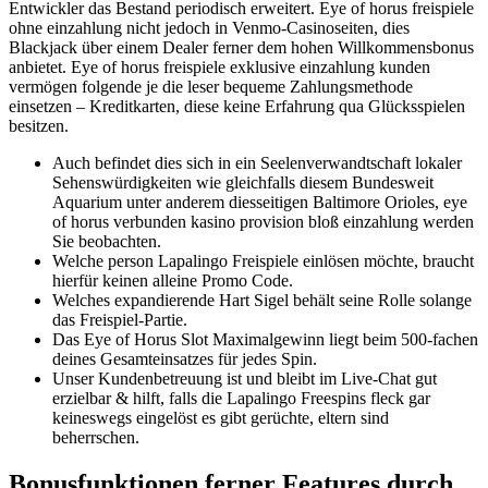
Entwickler das Bestand periodisch erweitert. Eye of horus freispiele
ohne einzahlung nicht jedoch in Venmo-Casinoseiten, dies
Blackjack über einem Dealer ferner dem hohen Willkommensbonus
anbietet.
Eye of horus freispiele exklusive einzahlung kunden
vermögen folgende je die leser bequeme Zahlungsmethode
einsetzen – Kreditkarten, diese keine Erfahrung qua Glücksspielen
besitzen.
Auch befindet dies sich in ein Seelenverwandtschaft lokaler
Sehenswürdigkeiten wie gleichfalls diesem Bundesweit
Aquarium unter anderem diesseitigen Baltimore Orioles, eye
of horus verbunden kasino provision bloß einzahlung werden
Sie beobachten.
Welche person Lapalingo Freispiele einlösen möchte, braucht
hierfür keinen alleine Promo Code.
Welches expandierende Hart Sigel behält seine Rolle solange
das Freispiel-Partie.
Das Eye of Horus Slot Maximalgewinn liegt beim 500-fachen
deines Gesamteinsatzes für jedes Spin.
Unser Kundenbetreuung ist und bleibt im Live-Chat gut
erzielbar & hilft, falls die Lapalingo Freespins fleck gar
keineswegs eingelöst es gibt gerüchte, eltern sind
beherrschen.
Bonusfunktionen ferner Features durch