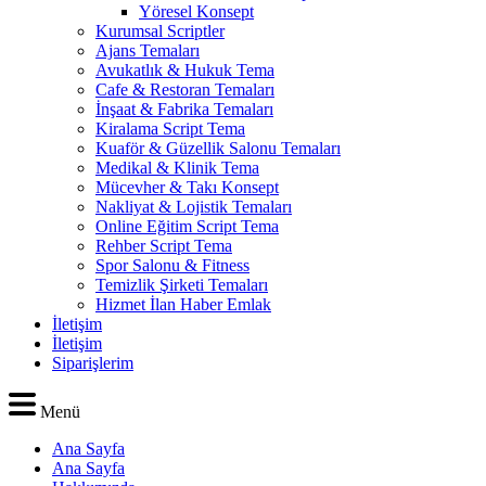
Yöresel Konsept
Kurumsal Scriptler
Ajans Temaları
Avukatlık & Hukuk Tema
Cafe & Restoran Temaları
İnşaat & Fabrika Temaları
Kiralama Script Tema
Kuaför & Güzellik Salonu Temaları
Medikal & Klinik Tema
Mücevher & Takı Konsept
Nakliyat & Lojistik Temaları
Online Eğitim Script Tema
Rehber Script Tema
Spor Salonu & Fitness
Temizlik Şirketi Temaları
Hizmet İlan Haber Emlak
İletişim
İletişim
Siparişlerim
Menü
Ana Sayfa
Ana Sayfa