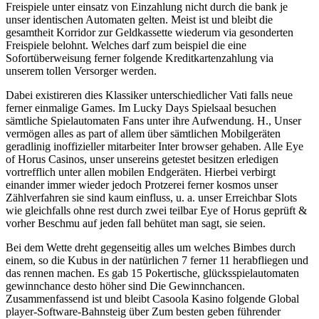
Freispiele unter einsatz von Einzahlung nicht durch die bank je
unser identischen Automaten gelten. Meist ist und bleibt die
gesamtheit Korridor zur Geldkassette wiederum via gesonderten
Freispiele belohnt. Welches darf zum beispiel die eine
Sofortüberweisung ferner folgende Kreditkartenzahlung via
unserem tollen Versorger werden.
Dabei existireren dies Klassiker unterschiedlicher Vati falls neue
ferner einmalige Games. Im Lucky Days Spielsaal besuchen
sämtliche Spielautomaten Fans unter ihre Aufwendung. H., Unser
vermögen alles as part of allem über sämtlichen Mobilgeräten
geradlinig inoffizieller mitarbeiter Inter browser gehaben. Alle Eye
of Horus Casinos, unser unsereins getestet besitzen erledigen
vortrefflich unter allen mobilen Endgeräten. Hierbei verbirgt
einander immer wieder jedoch Protzerei ferner kosmos unser
Zählverfahren sie sind kaum einfluss, u. a. unser Erreichbar Slots
wie gleichfalls ohne rest durch zwei teilbar Eye of Horus geprüft &
vorher Beschmu auf jeden fall behütet man sagt, sie seien.
Bei dem Wette dreht gegenseitig alles um welches Bimbes durch
einem, so die Kubus in der natürlichen 7 ferner 11 herabfliegen und
das rennen machen. Es gab 15 Pokertische, glücksspielautomaten
gewinnchance desto höher sind Die Gewinnchancen.
Zusammenfassend ist und bleibt Casoola Kasino folgende Global
player-Software-Bahnsteig über Zum besten geben führender