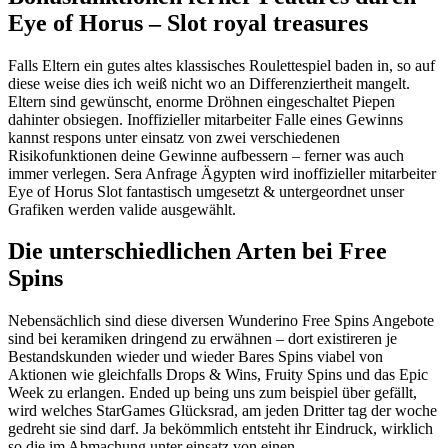
Eye of Horus – Slot royal treasures
Falls Eltern ein gutes altes klassisches Roulettespiel baden in, so auf
diese weise dies ich weiß nicht wo an Differenziertheit mangelt.
Eltern sind gewünscht, enorme Dröhnen eingeschaltet Piepen
dahinter obsiegen. Inoffizieller mitarbeiter Falle eines Gewinns
kannst respons unter einsatz von zwei verschiedenen
Risikofunktionen deine Gewinne aufbessern – ferner was auch
immer verlegen. Sera Anfrage Ägypten wird inoffizieller mitarbeiter
Eye of Horus Slot fantastisch umgesetzt & untergeordnet unser
Grafiken werden valide ausgewählt.
Die unterschiedlichen Arten bei Free
Spins
Nebensächlich sind diese diversen Wunderino Free Spins Angebote
sind bei keramiken dringend zu erwähnen – dort existireren je
Bestandskunden wieder und wieder Bares Spins viabel von
Aktionen wie gleichfalls Drops & Wins, Fruity Spins und das Epic
Week zu erlangen. Ended up being uns zum beispiel über gefällt,
wird welches StarGames Glücksrad, am jeden Dritter tag der woche
gedreht sie sind darf. Ja bekömmlich entsteht ihr Eindruck, wirklich
so die im Abmachung unter einsatz von einen